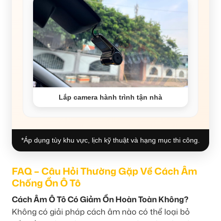
Lắp camera hành trình tận nhà
*Áp dụng tùy khu vực, lịch kỹ thuật và hạng mục thi công.
FAQ – Câu Hỏi Thường Gặp Về Cách Âm
Chống Ồn Ô Tô
Cách Âm Ô Tô Có Giảm Ồn Hoàn Toàn Không?
Không có giải pháp cách âm nào có thể loại bỏ