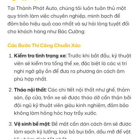
Tại Thành Phát Auto, chúng tôi luôn tuân thủ một
quy trình làm việc chuyên nghiệp, minh bạch để
đảm bảo hiệu quả cao nhất và sự hài lòng tuyệt đối
cho khách hàng như Bác Cường:
Các Bước Thi Công Chuẩn Xác
Kiểm tra tình trạng xe:
Trước khi bắt đầu, kỹ thuật
viên sẽ kiểm tra tổng thể xe, đặc biệt là các vị trí
nghi ngờ gây ồn để đưa ra phương án cách âm
phù hợp nhất.
Tháo nội thất:
Các chi tiết nội thất như ghế, thảm
sàn, ốp cửa, trần xe sẽ được tháo dỡ cẩn thận bởi
đội ngũ kỹ thuật viên giàu kinh nghiệm, đảm bảo
không làm hỏng hóc hay trầy xước.
Vệ sinh bề mặt:
Bề mặt cần dán cách âm sẽ được
làm sạch kỹ lưỡng, loại bỏ bụi bẩn, dầu mỡ để vật