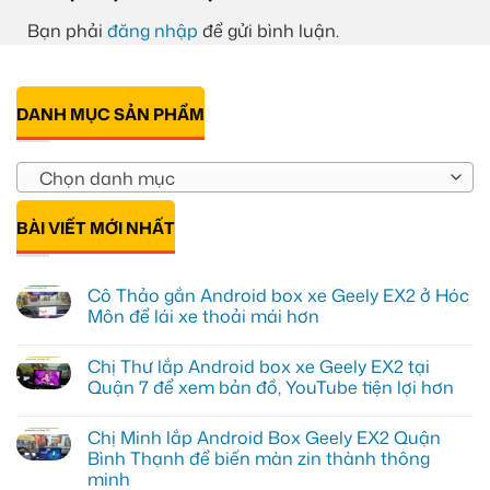
Bạn phải
đăng nhập
để gửi bình luận.
DANH MỤC SẢN PHẨM
Chọn danh mục
BÀI VIẾT MỚI NHẤT
Cô Thảo gắn Android box xe Geely EX2 ở Hóc
Môn để lái xe thoải mái hơn
Không
có
Chị Thư lắp Android box xe Geely EX2 tại
bình
luận
Quận 7 để xem bản đồ, YouTube tiện lợi hơn
ở
Cô
Không
Thảo
có
Chị Minh lắp Android Box Geely EX2 Quận
gắn
bình
Android
luận
Bình Thạnh để biến màn zin thành thông
box
ở
minh
xe
Chị