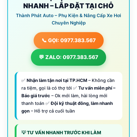
NHANH – LẮP ĐẶT TẠI CHỖ
Thành Phát Auto – Phụ Kiện & Nâng Cấp Xe Hơi
Chuyên Nghiệp
📞 GỌI: 0977.383.567
💬 ZALO: 0977.383.567
✅
Nhận làm tận nơi tại TP.HCM
– Không cần
ra tiệm, gọi là có thợ tới ✅
Tư vấn miễn phí –
Báo giá trước
– Ok mới làm, hài lòng mới
thanh toán ✅
Đội kỹ thuật đông, làm nhanh
gọn
– Hỗ trợ cả cuối tuần
💡 TƯ VẤN NHANH TRƯỚC KHI LÀM