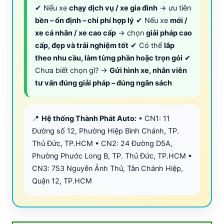
✔ Nếu xe
chạy dịch vụ / xe gia đình
→ ưu tiên
bền – ổn định – chi phí hợp lý
✔ Nếu xe
mới /
xe cá nhân / xe cao cấp
→ chọn
giải pháp cao
cấp, đẹp và trải nghiệm tốt
✔ Có thể
lắp
theo nhu cầu, làm từng phần hoặc trọn gói
✔
Chưa biết chọn gì? →
Gửi hình xe, nhân viên
tư vấn đúng giải pháp – đúng ngân sách
📍
Hệ thống Thành Phát Auto:
• CN1: 11
Đường số 12, Phường Hiệp Bình Chánh, TP.
Thủ Đức, TP.HCM • CN2: 24 Đường D5A,
Phường Phước Long B, TP. Thủ Đức, TP.HCM •
CN3: 753 Nguyễn Ảnh Thủ, Tân Chánh Hiệp,
Quận 12, TP.HCM