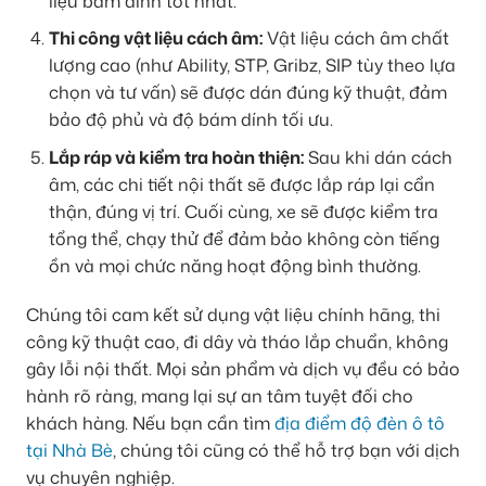
liệu bám dính tốt nhất.
Thi công vật liệu cách âm:
Vật liệu cách âm chất
lượng cao (như Ability, STP, Gribz, SIP tùy theo lựa
chọn và tư vấn) sẽ được dán đúng kỹ thuật, đảm
bảo độ phủ và độ bám dính tối ưu.
Lắp ráp và kiểm tra hoàn thiện:
Sau khi dán cách
âm, các chi tiết nội thất sẽ được lắp ráp lại cẩn
thận, đúng vị trí. Cuối cùng, xe sẽ được kiểm tra
tổng thể, chạy thử để đảm bảo không còn tiếng
ồn và mọi chức năng hoạt động bình thường.
Chúng tôi cam kết sử dụng vật liệu chính hãng, thi
công kỹ thuật cao, đi dây và tháo lắp chuẩn, không
gây lỗi nội thất. Mọi sản phẩm và dịch vụ đều có bảo
hành rõ ràng, mang lại sự an tâm tuyệt đối cho
khách hàng. Nếu bạn cần tìm
địa điểm độ đèn ô tô
tại Nhà Bè
, chúng tôi cũng có thể hỗ trợ bạn với dịch
vụ chuyên nghiệp.