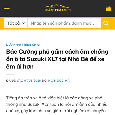
Bỏ
qua
nội
Tìm
dung
kiếm:
DỰ ÁN ĐÃ TRIỂN KHAI
Bác Cường phủ gầm cách âm chống
ồn ô tô Suzuki XL7 tại Nhà Bè để xe
êm ái hơn
ĐĂNG VÀO
07/06/2026
BỞI
HỒ NGỌC HẢI
Tiếng ồn trên xe ô tô, đặc biệt là các dòng xe phổ
thông như Suzuki XL7, luôn là nỗi ám ảnh của nhiều
chủ xe, gây khó chịu và giảm trải nghiệm di chuyển.