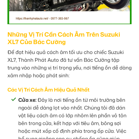
Những Vị Trí Cần Cách Âm Trên Suzuki
XL7 Của Bác Cường
Để đạt hiệu quả cách âm tối ưu cho chiếc Suzuki
XL7, Thành Phát Auto đã tư vấn Bác Cường tập
trung vào những vị trí trọng yếu, nơi tiếng ồn dễ dàng
xâm nhập hoặc phát sinh:
Các Vị Trí Cách Âm Hiệu Quả Nhất
Cửa xe:
Đây là nơi tiếng ồn từ môi trường bên
ngoài dễ dàng lọt vào nhất. Chúng tôi đã dán
vật liệu cách âm có lớp nhôm lên phần vỏ tôn
bên trong cửa, kết hợp với tiêu âm, bông sợi
hoặc mút xốp cố định phía trong ốp cửa. Việc
bổ sung gioăng cao su chống ồn cũng giúp