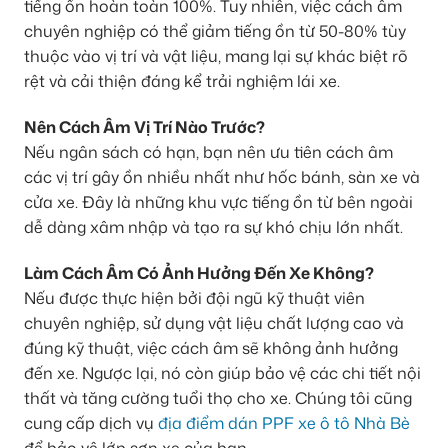
tiếng ồn hoàn toàn 100%. Tuy nhiên, việc cách âm
chuyên nghiệp có thể giảm tiếng ồn từ 50-80% tùy
thuộc vào vị trí và vật liệu, mang lại sự khác biệt rõ
rệt và cải thiện đáng kể trải nghiệm lái xe.
Nên Cách Âm Vị Trí Nào Trước?
Nếu ngân sách có hạn, bạn nên ưu tiên cách âm
các vị trí gây ồn nhiều nhất như hốc bánh, sàn xe và
cửa xe. Đây là những khu vực tiếng ồn từ bên ngoài
dễ dàng xâm nhập và tạo ra sự khó chịu lớn nhất.
Làm Cách Âm Có Ảnh Hưởng Đến Xe Không?
Nếu được thực hiện bởi đội ngũ kỹ thuật viên
chuyên nghiệp, sử dụng vật liệu chất lượng cao và
đúng kỹ thuật, việc cách âm sẽ không ảnh hưởng
đến xe. Ngược lại, nó còn giúp bảo vệ các chi tiết nội
thất và tăng cường tuổi thọ cho xe. Chúng tôi cũng
cung cấp dịch vụ
địa điểm dán PPF xe ô tô Nhà Bè