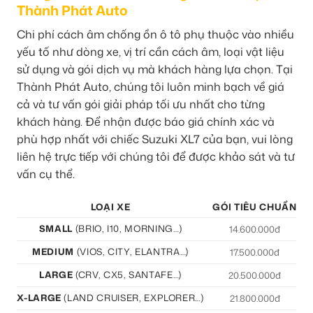
Thành Phát Auto
Chi phí cách âm chống ồn ô tô phụ thuộc vào nhiều
yếu tố như dòng xe, vị trí cần cách âm, loại vật liệu
sử dụng và gói dịch vụ mà khách hàng lựa chọn. Tại
Thành Phát Auto, chúng tôi luôn minh bạch về giá
cả và tư vấn gói giải pháp tối ưu nhất cho từng
khách hàng. Để nhận được báo giá chính xác và
phù hợp nhất với chiếc Suzuki XL7 của bạn, vui lòng
liên hệ trực tiếp với chúng tôi để được khảo sát và tư
vấn cụ thể.
LOẠI XE
GÓI TIÊU CHUẨN
G
SMALL
(BRIO, I10, MORNING…)
14.600.000đ
MEDIUM
(VIOS, CITY, ELANTRA…)
17.500.000đ
LARGE
(CRV, CX5, SANTAFE…)
20.500.000đ
X-LARGE
(LAND CRUISER, EXPLORER…)
21.800.000đ