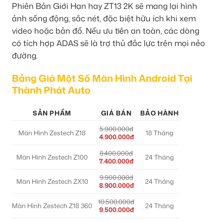
Phiên Bản Giới Hạn hay ZT13 2K sẽ mang lại hình
ảnh sống động, sắc nét, đặc biệt hữu ích khi xem
video hoặc bản đồ. Nếu ưu tiên an toàn, các dòng
có tích hợp ADAS sẽ là trợ thủ đắc lực trên mọi nẻo
đường.
Bảng Giá Một Số Màn Hình Android Tại
Thành Phát Auto
SẢN PHẨM
GIÁ BÁN
BẢO HÀNH
5.900.000đ
Màn Hình Zestech Z18
18 Tháng
4.900.000đ
8.400.000đ
Màn Hình Zestech Z100
24 Tháng
7.400.000đ
9.900.000đ
Màn Hình Zestech ZX10
24 Tháng
8.900.000đ
10.500.000đ
Màn Hình Zestech Z18 360
24 Tháng
9.500.000đ