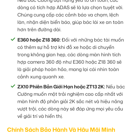
Nếu bác Cường đặt nặng yếu tố an toàn, các
dòng có tích hợp ADAS sẽ là lựa chọn tuyệt vời.
Chúng cung cấp các cảnh báo va chạm, lệch
làn, nhận diện biển báo, giúp bác lái xe an toàn
hơn trên đường dài.
E360 hoặc Z18 360:
Đối với những bác tài muốn
có thêm sự hỗ trợ khi đỗ xe hoặc di chuyển
trong không gian hẹp, các dòng màn hình tích
hợp camera 360 độ như E360 hoặc Z18 360 sẽ
là giải pháp hoàn hảo, mang lại cái nhìn toàn
cảnh xung quanh xe.
ZX10 Phiên Bản Giới Hạn hoặc ZT13 2K:
Nếu bác
Cường muốn một trải nghiệm cao cấp nhất với
màn hình độ phân giải 2K sắc nét và hiệu năng
vượt trội, các dòng này sẽ đáp ứng mọi yêu cầu
về giải trí và hiển thị.
Chính Sách Bảo Hành Và Hậu Mãi Minh