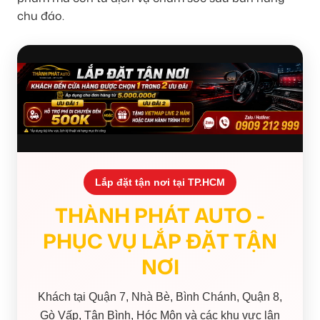
chu đáo.
Lắp đặt tận nơi tại TP.HCM
THÀNH PHÁT AUTO -
PHỤC VỤ LẮP ĐẶT TẬN
NƠI
Khách tại Quận 7, Nhà Bè, Bình Chánh, Quận 8,
Gò Vấp, Tân Bình, Hóc Môn và các khu vực lân