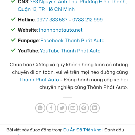
CN3:
753 Nguyễn Ảnh Thủ, Phường Hiệp Thành,
Quận 12, TP. Hồ Chí Minh
Hotline:
0977 383 567
–
0788 212 999
Website:
thanhphatauto.net
Fanpage:
Facebook Thành Phát Auto
YouTube:
YouTube Thành Phát Auto
Chúc bác Cường và quý khách hàng luôn có những
chuyến đi an toàn, vui vẻ trên mọi nẻo đường cùng
Thành Phát Auto
– Đồng hành nâng cấp xe hơi
chuyên nghiệp cùng Thành Phát Auto.
Bài viết này được đăng trong
Dự Án Đã Triển Khai
. Đánh dấu