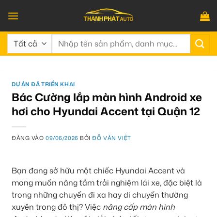
Bỏ
qua
nội
Tìm
dung
kiếm:
DỰ ÁN ĐÃ TRIỂN KHAI
Bác Cường lắp màn hình Android xe
hơi cho Hyundai Accent tại Quận 12
ĐĂNG VÀO
09/06/2026
BỞI
ĐỖ VĂN VIỆT
Bạn đang sở hữu một chiếc Hyundai Accent và
mong muốn nâng tầm trải nghiệm lái xe, đặc biệt là
trong những chuyến đi xa hay di chuyển thường
xuyên trong đô thị? Việc
nâng cấp màn hình