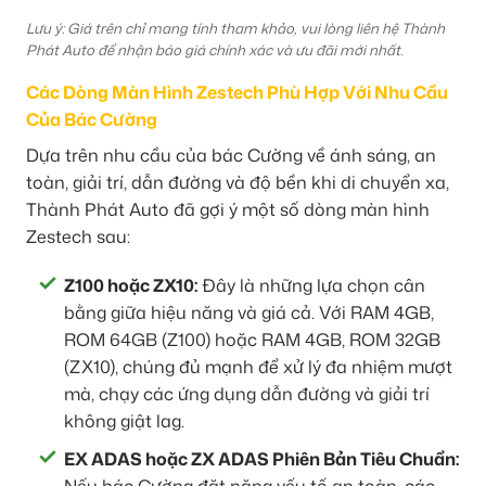
Lưu ý: Giá trên chỉ mang tính tham khảo, vui lòng liên hệ Thành
Phát Auto để nhận báo giá chính xác và ưu đãi mới nhất.
Các Dòng Màn Hình Zestech Phù Hợp Với Nhu Cầu
Của Bác Cường
Dựa trên nhu cầu của bác Cường về ánh sáng, an
toàn, giải trí, dẫn đường và độ bền khi di chuyển xa,
Thành Phát Auto đã gợi ý một số dòng màn hình
Zestech sau:
Z100 hoặc ZX10:
Đây là những lựa chọn cân
bằng giữa hiệu năng và giá cả. Với RAM 4GB,
ROM 64GB (Z100) hoặc RAM 4GB, ROM 32GB
(ZX10), chúng đủ mạnh để xử lý đa nhiệm mượt
mà, chạy các ứng dụng dẫn đường và giải trí
không giật lag.
EX ADAS hoặc ZX ADAS Phiên Bản Tiêu Chuẩn: