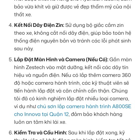
bảo vừa khít và giữ được vẻ đẹp thẩm mỹ của nội
thất xe.
Kết Nối Dây Điện Zin:
Sử dụng bộ giắc cắm zin
theo xe, không cắt nối dây điện, giúp bảo toàn hệ
thống điện nguyên bản và tránh các lỗi phát sinh
sau này.
Lắp Đặt Màn Hình và Camera (Nếu Có):
Gắn màn
hình Zestech vào mặt dưỡng, kết nối các dây tín
hiệu và nguồn điện. Nếu có lắp thêm camera 360
độ hoặc camera hành trình, các kỹ thuật viên sẽ
tiến hành lắp đặt và căn chỉnh cẩn thận. Chúng
tôi đã có kinh nghiệm lắp đặt nhiều loại camera,
ví dụ như
chú sơn lắp camera hành trình A800SE
cho Innova tại Quận 12
, đảm bảo khách hàng
luôn an tâm khi lái xe.
Kiểm Tra và Cấu Hình:
Sau khi lắp đặt xong, kỹ