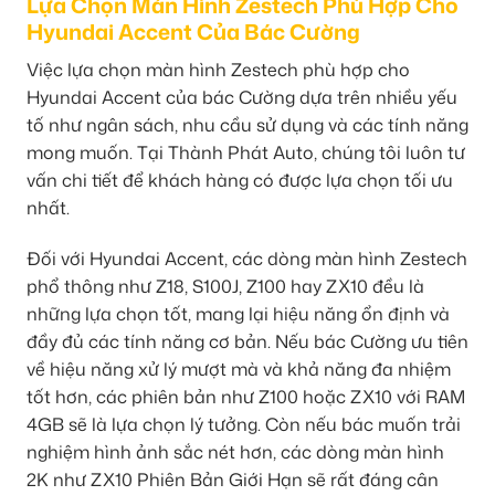
Lựa Chọn Màn Hình Zestech Phù Hợp Cho
Hyundai Accent Của Bác Cường
Việc lựa chọn màn hình Zestech phù hợp cho
Hyundai Accent của bác Cường dựa trên nhiều yếu
tố như ngân sách, nhu cầu sử dụng và các tính năng
mong muốn. Tại Thành Phát Auto, chúng tôi luôn tư
vấn chi tiết để khách hàng có được lựa chọn tối ưu
nhất.
Đối với Hyundai Accent, các dòng màn hình Zestech
phổ thông như Z18, S100J, Z100 hay ZX10 đều là
những lựa chọn tốt, mang lại hiệu năng ổn định và
đầy đủ các tính năng cơ bản. Nếu bác Cường ưu tiên
về hiệu năng xử lý mượt mà và khả năng đa nhiệm
tốt hơn, các phiên bản như Z100 hoặc ZX10 với RAM
4GB sẽ là lựa chọn lý tưởng. Còn nếu bác muốn trải
nghiệm hình ảnh sắc nét hơn, các dòng màn hình
2K như ZX10 Phiên Bản Giới Hạn sẽ rất đáng cân