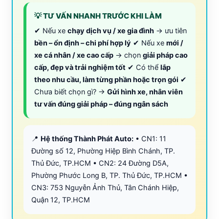
💡 TƯ VẤN NHANH TRƯỚC KHI LÀM
✔ Nếu xe
chạy dịch vụ / xe gia đình
→ ưu tiên
bền – ổn định – chi phí hợp lý
✔ Nếu xe
mới /
xe cá nhân / xe cao cấp
→ chọn
giải pháp cao
cấp, đẹp và trải nghiệm tốt
✔ Có thể
lắp
theo nhu cầu, làm từng phần hoặc trọn gói
✔
Chưa biết chọn gì? →
Gửi hình xe, nhân viên
tư vấn đúng giải pháp – đúng ngân sách
📍
Hệ thống Thành Phát Auto:
• CN1: 11
Đường số 12, Phường Hiệp Bình Chánh, TP.
Thủ Đức, TP.HCM • CN2: 24 Đường D5A,
Phường Phước Long B, TP. Thủ Đức, TP.HCM •
CN3: 753 Nguyễn Ảnh Thủ, Tân Chánh Hiệp,
Quận 12, TP.HCM