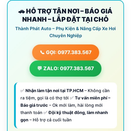
🚗 HỖ TRỢ TẬN NƠI – BÁO GIÁ
NHANH – LẮP ĐẶT TẠI CHỖ
Thành Phát Auto – Phụ Kiện & Nâng Cấp Xe Hơi
Chuyên Nghiệp
📞 GỌI: 0977.383.567
💬 ZALO: 0977.383.567
✅
Nhận làm tận nơi tại TP.HCM
– Không cần
ra tiệm, gọi là có thợ tới ✅
Tư vấn miễn phí –
Báo giá trước
– Ok mới làm, hài lòng mới
thanh toán ✅
Đội kỹ thuật đông, làm nhanh
gọn
– Hỗ trợ cả cuối tuần