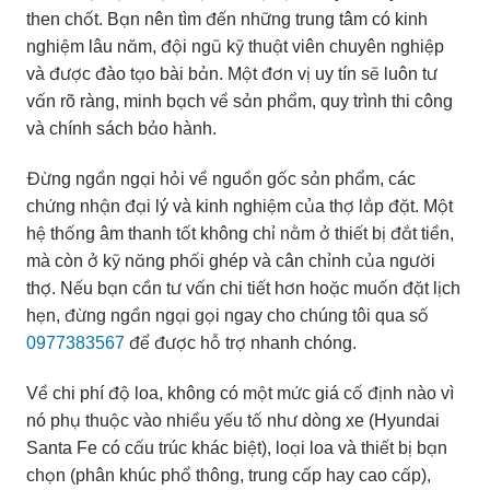
then chốt. Bạn nên tìm đến những trung tâm có kinh
nghiệm lâu năm, đội ngũ kỹ thuật viên chuyên nghiệp
và được đào tạo bài bản. Một đơn vị uy tín sẽ luôn tư
vấn rõ ràng, minh bạch về sản phẩm, quy trình thi công
và chính sách bảo hành.
Đừng ngần ngại hỏi về nguồn gốc sản phẩm, các
chứng nhận đại lý và kinh nghiệm của thợ lắp đặt. Một
hệ thống âm thanh tốt không chỉ nằm ở thiết bị đắt tiền,
mà còn ở kỹ năng phối ghép và cân chỉnh của người
thợ. Nếu bạn cần tư vấn chi tiết hơn hoặc muốn đặt lịch
hẹn, đừng ngần ngại gọi ngay cho chúng tôi qua số
0977383567
để được hỗ trợ nhanh chóng.
Về chi phí độ loa, không có một mức giá cố định nào vì
nó phụ thuộc vào nhiều yếu tố như dòng xe (Hyundai
Santa Fe có cấu trúc khác biệt), loại loa và thiết bị bạn
chọn (phân khúc phổ thông, trung cấp hay cao cấp),