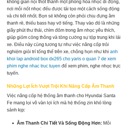
không gian nội thất thành một phòng hòa nhạc di động,
nơi mỗi nốt nhạc đều được tái tạo một cách sống động
và chi tiết nhất. Bạn sẽ không còn phải chịu đựng âm
thanh rè, thiếu bass hay vỡ tiếng. Thay vào đó là những
giây phút thư thái, chìm đắm trong âm nhạc yêu thích,
giúp giảm căng thẳng và tăng cường sự tập trung khi lái
xe. Điều này cũng tương tự như việc nâng cấp trải
nghiệm giải trí tổng thể trên xe, chẳng hạn như khi
anh
khoi lap android box dx265 cho yaris o quan 7 de xem
phim nghe nhac truc tuyen
để xem phim, nghe nhạc trực
tuyến.
Những Lợi Ích Vượt Trội Khi Nâng Cấp Âm Thanh
Việc nâng cấp hệ thống âm thanh cho Hyundai Santa
Fe mang lại vô vàn lợi ích mà hệ thống zin khó lòng
sánh kịp:
Âm Thanh Chi Tiết Và Sống Động Hơn:
Mỗi