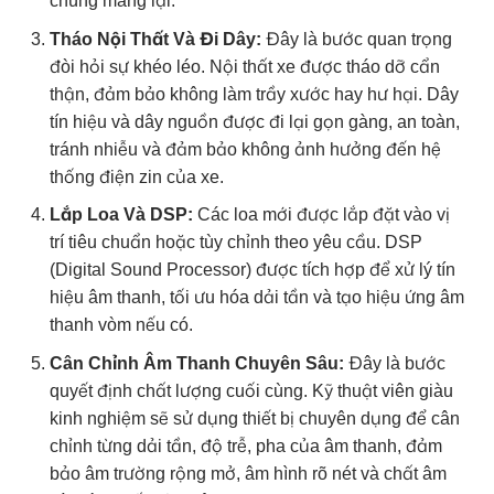
chúng mang lại.
Tháo Nội Thất Và Đi Dây:
Đây là bước quan trọng
đòi hỏi sự khéo léo. Nội thất xe được tháo dỡ cẩn
thận, đảm bảo không làm trầy xước hay hư hại. Dây
tín hiệu và dây nguồn được đi lại gọn gàng, an toàn,
tránh nhiễu và đảm bảo không ảnh hưởng đến hệ
thống điện zin của xe.
Lắp Loa Và DSP:
Các loa mới được lắp đặt vào vị
trí tiêu chuẩn hoặc tùy chỉnh theo yêu cầu. DSP
(Digital Sound Processor) được tích hợp để xử lý tín
hiệu âm thanh, tối ưu hóa dải tần và tạo hiệu ứng âm
thanh vòm nếu có.
Cân Chỉnh Âm Thanh Chuyên Sâu:
Đây là bước
quyết định chất lượng cuối cùng. Kỹ thuật viên giàu
kinh nghiệm sẽ sử dụng thiết bị chuyên dụng để cân
chỉnh từng dải tần, độ trễ, pha của âm thanh, đảm
bảo âm trường rộng mở, âm hình rõ nét và chất âm