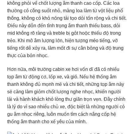
không phải về chất lượng âm thanh cao cấp. Các loa
thường có công suất nhỏ, màng loa làm từ vật liệu phổ
thông, không có khả năng tái tạo dải tần rộng và chi tiết.
Điều này dẫn đến tình trạng âm thanh thiếu bass, dải
mid không rõ ràng và treble bị gắt hoặc thiếu độ trong
trẻo. Khi mở âm lượng lớn, hiện tượng méo tiếng, vỡ
tiếng rất dễ xảy ra, làm mất đi sự cân bằng và độ trung
thực của bản nhạc.
Hơn nữa, môi trường cabin xe hơi vốn dĩ đã có nhiều
tạp âm từ động cơ, lốp xe, và gió. Nếu hệ thống âm
thanh không đủ mạnh mẽ và chi tiết, những tạp âm này
sẽ càng làm giảm chất lượng nghe nhạc, khiến người
lái và hành khách khó lòng thư giãn trọn vẹn. Đây chính
là lý do vì sao nhiều chủ xe, đặc biệt là những người có
gu âm nhạc riêng, luôn muốn tìm cách nâng cấp hệ
thống âm thanh cho xế yêu của mình.