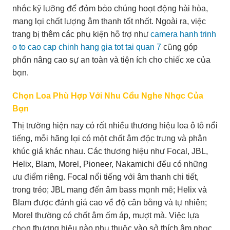
nhắc kỹ lưỡng để đảm bảo chúng hoạt động hài hòa,
mang lại chất lượng âm thanh tốt nhất. Ngoài ra, việc
trang bị thêm các phụ kiện hỗ trợ như
camera hanh trinh
o to cao cap chinh hang gia tot tai quan 7
cũng góp
phần nâng cao sự an toàn và tiện ích cho chiếc xe của
bạn.
Chọn Loa Phù Hợp Với Nhu Cầu Nghe Nhạc Của
Bạn
Thị trường hiện nay có rất nhiều thương hiệu loa ô tô nổi
tiếng, mỗi hãng lại có một chất âm đặc trưng và phân
khúc giá khác nhau. Các thương hiệu như Focal, JBL,
Helix, Blam, Morel, Pioneer, Nakamichi đều có những
ưu điểm riêng. Focal nổi tiếng với âm thanh chi tiết,
trong trẻo; JBL mang đến âm bass mạnh mẽ; Helix và
Blam được đánh giá cao về độ cân bằng và tự nhiên;
Morel thường có chất âm ấm áp, mượt mà. Việc lựa
chọn thương hiệu nào phụ thuộc vào sở thích âm nhạc