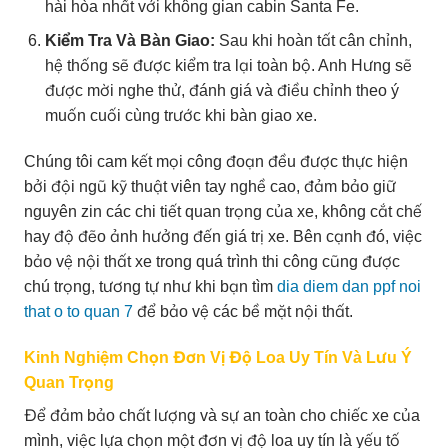
hài hòa nhất với không gian cabin Santa Fe.
Kiểm Tra Và Bàn Giao:
Sau khi hoàn tất cân chỉnh,
hệ thống sẽ được kiểm tra lại toàn bộ. Anh Hưng sẽ
được mời nghe thử, đánh giá và điều chỉnh theo ý
muốn cuối cùng trước khi bàn giao xe.
Chúng tôi cam kết mọi công đoạn đều được thực hiện
bởi đội ngũ kỹ thuật viên tay nghề cao, đảm bảo giữ
nguyên zin các chi tiết quan trọng của xe, không cắt chế
hay độ đẽo ảnh hưởng đến giá trị xe. Bên cạnh đó, việc
bảo vệ nội thất xe trong quá trình thi công cũng được
chú trọng, tương tự như khi bạn tìm
dia diem dan ppf noi
that o to quan 7
để bảo vệ các bề mặt nội thất.
Kinh Nghiệm Chọn Đơn Vị Độ Loa Uy Tín Và Lưu Ý
Quan Trọng
Để đảm bảo chất lượng và sự an toàn cho chiếc xe của
mình, việc lựa chọn một đơn vị độ loa uy tín là yếu tố