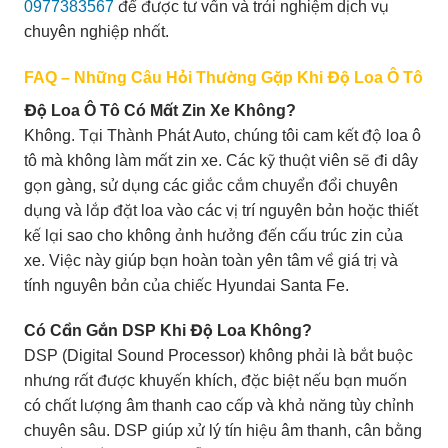
0977383567
để được tư vấn và trải nghiệm dịch vụ
chuyên nghiệp nhất.
FAQ – Những Câu Hỏi Thường Gặp Khi Độ Loa Ô Tô
Độ Loa Ô Tô Có Mất Zin Xe Không?
Không. Tại Thành Phát Auto, chúng tôi cam kết độ loa ô
tô mà không làm mất zin xe. Các kỹ thuật viên sẽ đi dây
gọn gàng, sử dụng các giắc cắm chuyển đổi chuyên
dụng và lắp đặt loa vào các vị trí nguyên bản hoặc thiết
kế lại sao cho không ảnh hưởng đến cấu trúc zin của
xe. Việc này giúp bạn hoàn toàn yên tâm về giá trị và
tính nguyên bản của chiếc Hyundai Santa Fe.
Có Cần Gắn DSP Khi Độ Loa Không?
DSP (Digital Sound Processor) không phải là bắt buộc
nhưng rất được khuyến khích, đặc biệt nếu bạn muốn
có chất lượng âm thanh cao cấp và khả năng tùy chỉnh
chuyên sâu. DSP giúp xử lý tín hiệu âm thanh, cân bằng