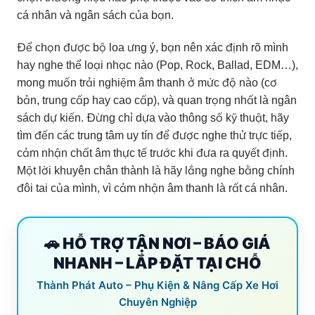
cá nhân và ngân sách của bạn.
Để chọn được bộ loa ưng ý, bạn nên xác định rõ mình
hay nghe thể loại nhạc nào (Pop, Rock, Ballad, EDM…),
mong muốn trải nghiệm âm thanh ở mức độ nào (cơ
bản, trung cấp hay cao cấp), và quan trọng nhất là ngân
sách dự kiến. Đừng chỉ dựa vào thông số kỹ thuật, hãy
tìm đến các trung tâm uy tín để được nghe thử trực tiếp,
cảm nhận chất âm thực tế trước khi đưa ra quyết định.
Một lời khuyên chân thành là hãy lắng nghe bằng chính
đôi tai của mình, vì cảm nhận âm thanh là rất cá nhân.
🚗 HỖ TRỢ TẬN NƠI – BÁO GIÁ
NHANH – LẮP ĐẶT TẠI CHỖ
Thành Phát Auto – Phụ Kiện & Nâng Cấp Xe Hơi
Chuyên Nghiệp