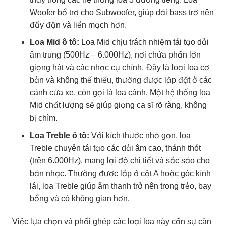
Woofer bổ trợ cho Subwoofer, giúp dải bass trở nên
đầy đặn và liền mạch hơn.
Loa Mid ô tô:
Loa Mid chịu trách nhiệm tái tạo dải
âm trung (500Hz – 6.000Hz), nơi chứa phần lớn
giọng hát và các nhạc cụ chính. Đây là loại loa cơ
bản và không thể thiếu, thường được lắp đặt ở các
cánh cửa xe, còn gọi là loa cánh. Một hệ thống loa
Mid chất lượng sẽ giúp giọng ca sĩ rõ ràng, không
bị chìm.
Loa Treble ô tô:
Với kích thước nhỏ gọn, loa
Treble chuyên tái tạo các dải âm cao, thánh thót
(trên 6.000Hz), mang lại độ chi tiết và sắc sảo cho
bản nhạc. Thường được lắp ở cột A hoặc góc kính
lái, loa Treble giúp âm thanh trở nên trong trẻo, bay
bổng và có không gian hơn.
Việc lựa chọn và phối ghép các loại loa này cần sự cân