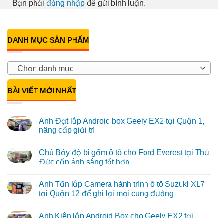
Bạn phải
đăng nhập
để gửi bình luận.
DANH MỤC SẢN PHẨM
Chọn danh mục
BÀI VIẾT MỚI NHẤT
Anh Đạt lắp Android box Geely EX2 tại Quận 1,
nâng cấp giải trí
Không
có
Chú Bảy độ bi gầm ô tô cho Ford Everest tại Thủ
bình
luận
Đức cần ánh sáng tốt hơn
ở
Anh
Không
Đạt
có
Anh Tấn lắp Camera hành trình ô tô Suzuki XL7
lắp
bình
Android
luận
tại Quận 12 để ghi lại mọi cung đường
box
ở
Geely
Chú
Không
EX2
Bảy
có
Anh Kiên lắp Android Box cho Geely EX2 tại
tại
độ
bình