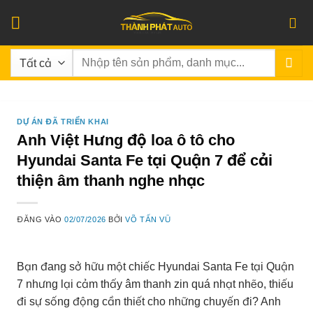
Bỏ
qua
nội
Tìm
dung
kiếm:
DỰ ÁN ĐÃ TRIỂN KHAI
Anh Việt Hưng độ loa ô tô cho
Hyundai Santa Fe tại Quận 7 để cải
thiện âm thanh nghe nhạc
ĐĂNG VÀO
02/07/2026
BỞI
VÕ TẤN VŨ
Bạn đang sở hữu một chiếc Hyundai Santa Fe tại Quận
7 nhưng lại cảm thấy âm thanh zin quá nhạt nhẽo, thiếu
đi sự sống động cần thiết cho những chuyến đi? Anh