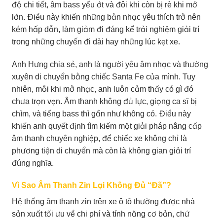
độ chi tiết, âm bass yếu ớt và đôi khi còn bị rè khi mở
lớn. Điều này khiến những bản nhạc yêu thích trở nên
kém hấp dẫn, làm giảm đi đáng kể trải nghiệm giải trí
trong những chuyến đi dài hay những lúc kẹt xe.
Anh Hưng chia sẻ, anh là người yêu âm nhạc và thường
xuyên di chuyển bằng chiếc Santa Fe của mình. Tuy
nhiên, mỗi khi mở nhạc, anh luôn cảm thấy có gì đó
chưa trọn vẹn. Âm thanh không đủ lực, giọng ca sĩ bị
chìm, và tiếng bass thì gần như không có. Điều này
khiến anh quyết định tìm kiếm một giải pháp nâng cấp
âm thanh chuyên nghiệp, để chiếc xe không chỉ là
phương tiện di chuyển mà còn là không gian giải trí
đúng nghĩa.
Vì Sao Âm Thanh Zin Lại Không Đủ “Đã”?
Hệ thống âm thanh zin trên xe ô tô thường được nhà
sản xuất tối ưu về chi phí và tính năng cơ bản, chứ