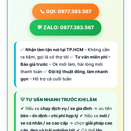
📞 GỌI: 0977.383.567
💬 ZALO: 0977.383.567
✅
Nhận làm tận nơi tại TP.HCM
– Không cần
ra tiệm, gọi là có thợ tới ✅
Tư vấn miễn phí –
Báo giá trước
– Ok mới làm, hài lòng mới
thanh toán ✅
Đội kỹ thuật đông, làm nhanh
gọn
– Hỗ trợ cả cuối tuần
💡 TƯ VẤN NHANH TRƯỚC KHI LÀM
✔ Nếu xe
chạy dịch vụ / xe gia đình
→ ưu tiên
bền – ổn định – chi phí hợp lý
✔ Nếu xe
mới /
xe cá nhân / xe cao cấp
→ chọn
giải pháp cao
cấp, đẹp và trải nghiệm tốt
✔ Có thể
lắp