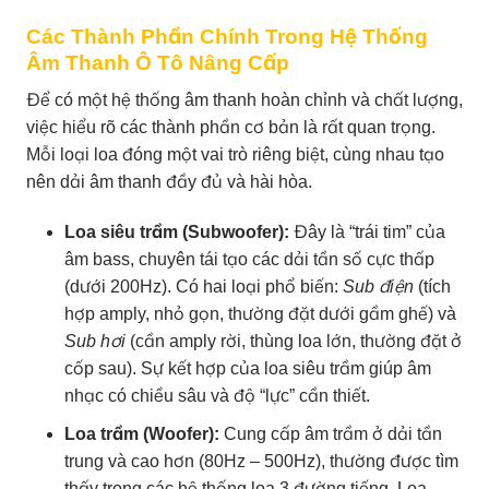
Các Thành Phần Chính Trong Hệ Thống
Âm Thanh Ô Tô Nâng Cấp
Để có một hệ thống âm thanh hoàn chỉnh và chất lượng,
việc hiểu rõ các thành phần cơ bản là rất quan trọng.
Mỗi loại loa đóng một vai trò riêng biệt, cùng nhau tạo
nên dải âm thanh đầy đủ và hài hòa.
Loa siêu trầm (Subwoofer):
Đây là “trái tim” của
âm bass, chuyên tái tạo các dải tần số cực thấp
(dưới 200Hz). Có hai loại phổ biến:
Sub điện
(tích
hợp amply, nhỏ gọn, thường đặt dưới gầm ghế) và
Sub hơi
(cần amply rời, thùng loa lớn, thường đặt ở
cốp sau). Sự kết hợp của loa siêu trầm giúp âm
nhạc có chiều sâu và độ “lực” cần thiết.
Loa trầm (Woofer):
Cung cấp âm trầm ở dải tần
trung và cao hơn (80Hz – 500Hz), thường được tìm
thấy trong các hệ thống loa 3 đường tiếng. Loa