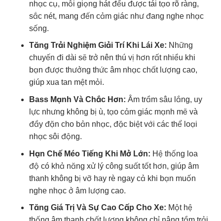
nhạc cụ, mỗi giọng hát đều được tái tạo rõ ràng,
sắc nét, mang đến cảm giác như đang nghe nhạc
sống.
Tăng Trải Nghiệm Giải Trí Khi Lái Xe:
Những
chuyến đi dài sẽ trở nên thú vị hơn rất nhiều khi
bạn được thưởng thức âm nhạc chất lượng cao,
giúp xua tan mệt mỏi.
Bass Mạnh Và Chắc Hơn:
Âm trầm sâu lắng, uy
lực nhưng không bị ù, tạo cảm giác mạnh mẽ và
đầy đặn cho bản nhạc, đặc biệt với các thể loại
nhạc sôi động.
Hạn Chế Méo Tiếng Khi Mở Lớn:
Hệ thống loa
độ có khả năng xử lý công suất tốt hơn, giúp âm
thanh không bị vỡ hay rè ngay cả khi bạn muốn
nghe nhạc ở âm lượng cao.
Tăng Giá Trị Và Sự Cao Cấp Cho Xe:
Một hệ
thống âm thanh chất lượng không chỉ nâng tầm trải