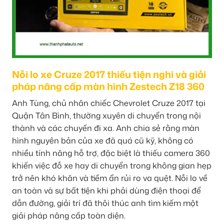
Nỗi lo xe Cruze 2017 thiếu tiện nghi và giải
pháp nâng cấp màn hình Zestech Z18 360
Anh Tùng, chủ nhân chiếc Chevrolet Cruze 2017 tại
Quận Tân Bình, thường xuyên di chuyển trong nội
thành và các chuyến đi xa. Anh chia sẻ rằng màn
hình nguyên bản của xe đã quá cũ kỹ, không có
nhiều tính năng hỗ trợ, đặc biệt là thiếu camera 360
khiến việc đỗ xe hay di chuyển trong không gian hẹp
trở nên khó khăn và tiềm ẩn rủi ro va quệt. Nỗi lo về
an toàn và sự bất tiện khi phải dùng điện thoại để
dẫn đường, giải trí đã thôi thúc anh tìm kiếm một
giải pháp nâng cấp toàn diện.