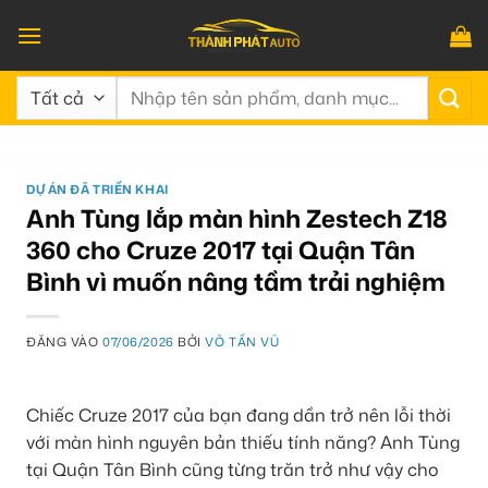
Bỏ
qua
nội
Tìm
dung
kiếm:
DỰ ÁN ĐÃ TRIỂN KHAI
Anh Tùng lắp màn hình Zestech Z18
360 cho Cruze 2017 tại Quận Tân
Bình vì muốn nâng tầm trải nghiệm
ĐĂNG VÀO
07/06/2026
BỞI
VÕ TẤN VŨ
Chiếc Cruze 2017 của bạn đang dần trở nên lỗi thời
với màn hình nguyên bản thiếu tính năng? Anh Tùng
tại Quận Tân Bình cũng từng trăn trở như vậy cho