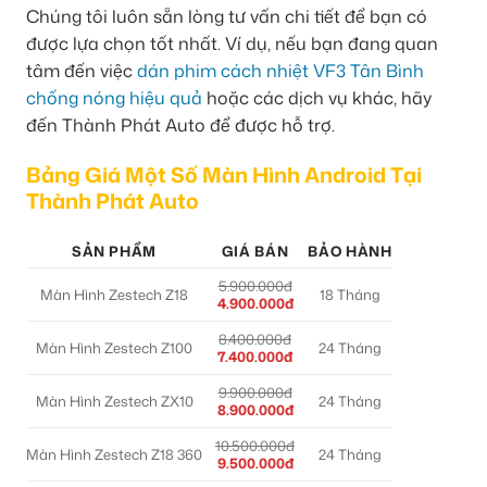
Chúng tôi luôn sẵn lòng tư vấn chi tiết để bạn có
được lựa chọn tốt nhất. Ví dụ, nếu bạn đang quan
tâm đến việc
dán phim cách nhiệt VF3 Tân Bình
chống nóng hiệu quả
hoặc các dịch vụ khác, hãy
đến Thành Phát Auto để được hỗ trợ.
Bảng Giá Một Số Màn Hình Android Tại
Thành Phát Auto
SẢN PHẨM
GIÁ BÁN
BẢO HÀNH
5.900.000đ
Màn Hình Zestech Z18
18 Tháng
4.900.000đ
8.400.000đ
Màn Hình Zestech Z100
24 Tháng
7.400.000đ
9.900.000đ
Màn Hình Zestech ZX10
24 Tháng
8.900.000đ
10.500.000đ
Màn Hình Zestech Z18 360
24 Tháng
9.500.000đ