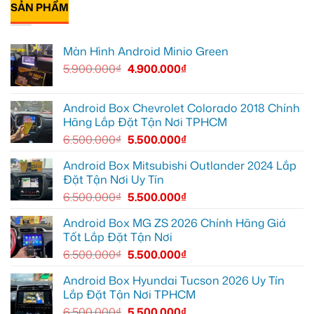
hạn
12
Green
Android
SẢN PHẨM
luận
cho
box
ở
Suzuki
Geely
Chú
XL7
EX2
Bảy
tại
tại
độ
Màn Hình Android Minio Green
Quận
Quận
bi
9
1,
gầm
5.900.000
₫
4.900.000
₫
vì
nâng
ô
màn
cấp
tô
zin
giải
cho
thiếu
trí
Ford
tiện
Everest
Android Box Chevrolet Colorado 2018 Chính
ích
tại
Hãng Lắp Đặt Tận Nơi TPHCM
Thủ
Đức
6.500.000
₫
5.500.000
₫
cần
ánh
sáng
Android Box Mitsubishi Outlander 2024 Lắp
tốt
Đặt Tận Nơi Uy Tín
hơn
6.500.000
₫
5.500.000
₫
Android Box MG ZS 2026 Chính Hãng Giá
Tốt Lắp Đặt Tận Nơi
6.500.000
₫
5.500.000
₫
Android Box Hyundai Tucson 2026 Uy Tín
Lắp Đặt Tận Nơi TPHCM
6.500.000
₫
5.500.000
₫