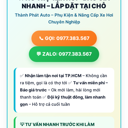
NHANH – LẮP ĐẶT TẠI CHỖ
Thành Phát Auto – Phụ Kiện & Nâng Cấp Xe Hơi
Chuyên Nghiệp
📞 GỌI: 0977.383.567
💬 ZALO: 0977.383.567
✅
Nhận làm tận nơi tại TP.HCM
– Không cần
ra tiệm, gọi là có thợ tới ✅
Tư vấn miễn phí –
Báo giá trước
– Ok mới làm, hài lòng mới
thanh toán ✅
Đội kỹ thuật đông, làm nhanh
gọn
– Hỗ trợ cả cuối tuần
💡 TƯ VẤN NHANH TRƯỚC KHI LÀM