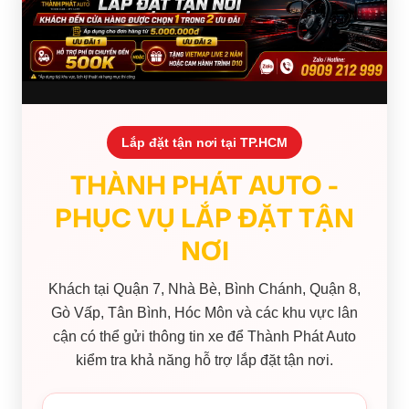
Lắp đặt tận nơi tại TP.HCM
THÀNH PHÁT AUTO -
PHỤC VỤ LẮP ĐẶT TẬN
NƠI
Khách tại Quận 7, Nhà Bè, Bình Chánh, Quận 8,
Gò Vấp, Tân Bình, Hóc Môn và các khu vực lân
cận có thể gửi thông tin xe để Thành Phát Auto
kiểm tra khả năng hỗ trợ lắp đặt tận nơi.