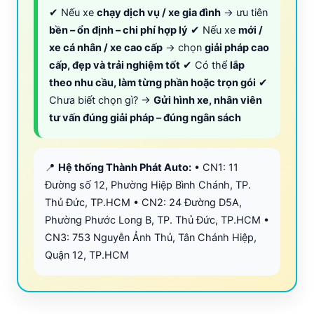
✔ Nếu xe
chạy dịch vụ / xe gia đình
→ ưu tiên
bền – ổn định – chi phí hợp lý
✔ Nếu xe
mới /
xe cá nhân / xe cao cấp
→ chọn
giải pháp cao
cấp, đẹp và trải nghiệm tốt
✔ Có thể
lắp
theo nhu cầu, làm từng phần hoặc trọn gói
✔
Chưa biết chọn gì? →
Gửi hình xe, nhân viên
tư vấn đúng giải pháp – đúng ngân sách
📍
Hệ thống Thành Phát Auto:
• CN1: 11
Đường số 12, Phường Hiệp Bình Chánh, TP.
Thủ Đức, TP.HCM • CN2: 24 Đường D5A,
Phường Phước Long B, TP. Thủ Đức, TP.HCM •
CN3: 753 Nguyễn Ảnh Thủ, Tân Chánh Hiệp,
Quận 12, TP.HCM