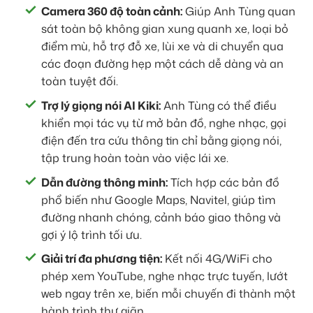
Camera 360 độ toàn cảnh:
Giúp Anh Tùng quan
sát toàn bộ không gian xung quanh xe, loại bỏ
điểm mù, hỗ trợ đỗ xe, lùi xe và di chuyển qua
các đoạn đường hẹp một cách dễ dàng và an
toàn tuyệt đối.
Trợ lý giọng nói AI Kiki:
Anh Tùng có thể điều
khiển mọi tác vụ từ mở bản đồ, nghe nhạc, gọi
điện đến tra cứu thông tin chỉ bằng giọng nói,
tập trung hoàn toàn vào việc lái xe.
Dẫn đường thông minh:
Tích hợp các bản đồ
phổ biến như Google Maps, Navitel, giúp tìm
đường nhanh chóng, cảnh báo giao thông và
gợi ý lộ trình tối ưu.
Giải trí đa phương tiện:
Kết nối 4G/WiFi cho
phép xem YouTube, nghe nhạc trực tuyến, lướt
web ngay trên xe, biến mỗi chuyến đi thành một
hành trình thư giãn.