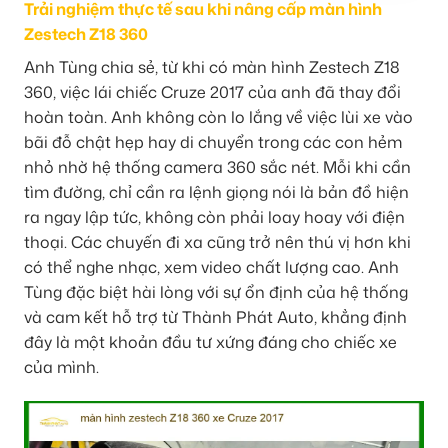
Trải nghiệm thực tế sau khi nâng cấp màn hình
Zestech Z18 360
Anh Tùng chia sẻ, từ khi có màn hình Zestech Z18
360, việc lái chiếc Cruze 2017 của anh đã thay đổi
hoàn toàn. Anh không còn lo lắng về việc lùi xe vào
bãi đỗ chật hẹp hay di chuyển trong các con hẻm
nhỏ nhờ hệ thống camera 360 sắc nét. Mỗi khi cần
tìm đường, chỉ cần ra lệnh giọng nói là bản đồ hiện
ra ngay lập tức, không còn phải loay hoay với điện
thoại. Các chuyến đi xa cũng trở nên thú vị hơn khi
có thể nghe nhạc, xem video chất lượng cao. Anh
Tùng đặc biệt hài lòng với sự ổn định của hệ thống
và cam kết hỗ trợ từ Thành Phát Auto, khẳng định
đây là một khoản đầu tư xứng đáng cho chiếc xe
của mình.