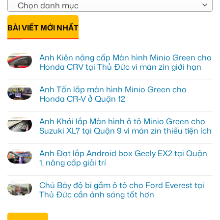
Chọn danh mục
BÀI VIẾT MỚI NHẤT
Anh Kiên nâng cấp Màn hình Minio Green cho
Honda CRV tại Thủ Đức vì màn zin giới hạn
Không
có
Anh Tấn lắp màn hình Minio Green cho
bình
luận
Honda CR-V ở Quận 12
ở
Anh
Không
Kiên
có
Anh Khải lắp Màn hình ô tô Minio Green cho
nâng
bình
cấp
luận
Suzuki XL7 tại Quận 9 vì màn zin thiếu tiện ích
Màn
ở
hình
Anh
Không
Minio
Tấn
có
Anh Đạt lắp Android box Geely EX2 tại Quận
Green
lắp
bình
cho
màn
luận
1, nâng cấp giải trí
Honda
hình
ở
CRV
Minio
Anh
Không
tại
Green
Khải
có
Chú Bảy độ bi gầm ô tô cho Ford Everest tại
Thủ
cho
lắp
bình
Đức
Honda
Màn
luận
Thủ Đức cần ánh sáng tốt hơn
vì
CR-
hình
ở
màn
V
ô
Anh
Không
zin
ở
tô
Đạt
có
giới
Quận
Minio
lắp
bình