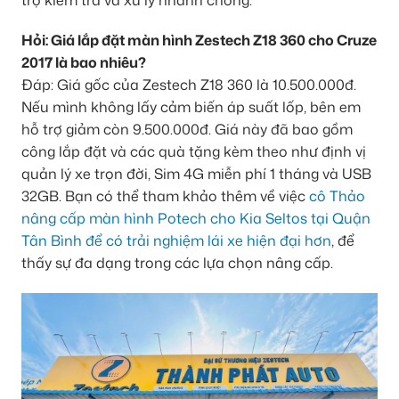
Hỏi: Giá lắp đặt màn hình Zestech Z18 360 cho Cruze
2017 là bao nhiêu?
Đáp: Giá gốc của Zestech Z18 360 là 10.500.000đ.
Nếu mình không lấy cảm biến áp suất lốp, bên em
hỗ trợ giảm còn 9.500.000đ. Giá này đã bao gồm
công lắp đặt và các quà tặng kèm theo như định vị
quản lý xe trọn đời, Sim 4G miễn phí 1 tháng và USB
32GB. Bạn có thể tham khảo thêm về việc
cô Thảo
nâng cấp màn hình Potech cho Kia Seltos tại Quận
Tân Bình để có trải nghiệm lái xe hiện đại hơn
, để
thấy sự đa dạng trong các lựa chọn nâng cấp.