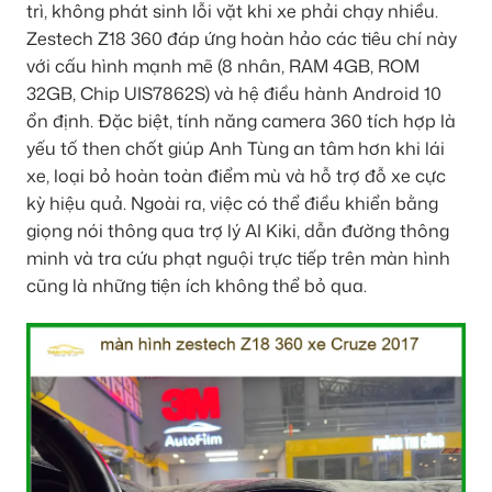
trì, không phát sinh lỗi vặt khi xe phải chạy nhiều.
Zestech Z18 360 đáp ứng hoàn hảo các tiêu chí này
với cấu hình mạnh mẽ (8 nhân, RAM 4GB, ROM
32GB, Chip UIS7862S) và hệ điều hành Android 10
ổn định. Đặc biệt, tính năng camera 360 tích hợp là
yếu tố then chốt giúp Anh Tùng an tâm hơn khi lái
xe, loại bỏ hoàn toàn điểm mù và hỗ trợ đỗ xe cực
kỳ hiệu quả. Ngoài ra, việc có thể điều khiển bằng
giọng nói thông qua trợ lý AI Kiki, dẫn đường thông
minh và tra cứu phạt nguội trực tiếp trên màn hình
cũng là những tiện ích không thể bỏ qua.