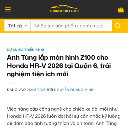
Bỏ
qua
nội
Tìm
dung
kiếm:
DỰ ÁN ĐÃ TRIỂN KHAI
Anh Tùng lắp màn hình Z100 cho
Honda HR-V 2026 tại Quận 6, trải
nghiệm tiện ích mới
ĐĂNG VÀO
28/05/2026
BỞI
NGUYỄN QUANG MINH
Việc nâng cấp công nghệ cho chiếc xe đời mới như
Honda HR-V 2026 luôn đòi hỏi sự cân nhắc kỹ lưỡng
để đảm bảo tính tương thích và an toàn. Anh Tùng