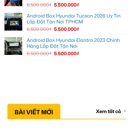
6.500.000
₫
5.500.000
₫
Android Box Hyundai Tucson 2026 Uy Tín
Lắp Đặt Tận Nơi TPHCM
6.500.000
₫
5.500.000
₫
Android Box Hyundai Elantra 2023 Chính
Hãng Lắp Đặt Tận Nơi
6.500.000
₫
5.500.000
₫
BÀI VIẾT MỚI
Xem tất cả