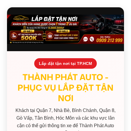
Lắp đặt tận nơi tại TP.HCM
THÀNH PHÁT AUTO -
PHỤC VỤ LẮP ĐẶT TẬN
NƠI
Khách tại Quận 7, Nhà Bè, Bình Chánh, Quận 8,
Gò Vấp, Tân Bình, Hóc Môn và các khu vực lân
cận có thể gửi thông tin xe để Thành Phát Auto