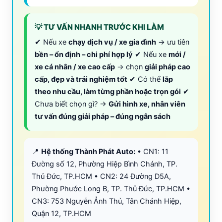
💡 TƯ VẤN NHANH TRƯỚC KHI LÀM
✔ Nếu xe
chạy dịch vụ / xe gia đình
→ ưu tiên
bền – ổn định – chi phí hợp lý
✔ Nếu xe
mới /
xe cá nhân / xe cao cấp
→ chọn
giải pháp cao
cấp, đẹp và trải nghiệm tốt
✔ Có thể
lắp
theo nhu cầu, làm từng phần hoặc trọn gói
✔
Chưa biết chọn gì? →
Gửi hình xe, nhân viên
tư vấn đúng giải pháp – đúng ngân sách
📍
Hệ thống Thành Phát Auto:
• CN1: 11
Đường số 12, Phường Hiệp Bình Chánh, TP.
Thủ Đức, TP.HCM • CN2: 24 Đường D5A,
Phường Phước Long B, TP. Thủ Đức, TP.HCM •
CN3: 753 Nguyễn Ảnh Thủ, Tân Chánh Hiệp,
Quận 12, TP.HCM