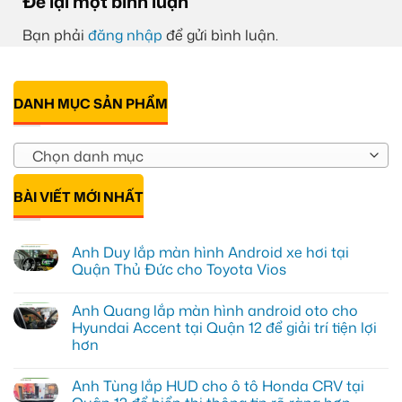
Để lại một bình luận
Bạn phải
đăng nhập
để gửi bình luận.
DANH MỤC SẢN PHẨM
Chọn danh mục
BÀI VIẾT MỚI NHẤT
Anh Duy lắp màn hình Android xe hơi tại
Quận Thủ Đức cho Toyota Vios
Không
có
Anh Quang lắp màn hình android oto cho
bình
luận
Hyundai Accent tại Quận 12 để giải trí tiện lợi
ở
hơn
Anh
Duy
Không
lắp
có
màn
Anh Tùng lắp HUD cho ô tô Honda CRV tại
bình
hình
luận