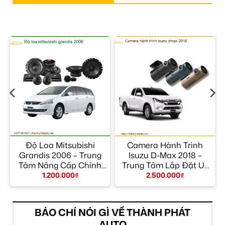
Độ Loa Mitsubishi
Camera Hành Trình
m
Grandis 2006 – Trung
Isuzu D-Max 2018 –
Tâm Nâng Cấp Chính
Trung Tâm Lắp Đặt Uy
Hãng TPHCM
Tín TPHCM
1.200.000
₫
2.500.000
₫
BÁO CHÍ NÓI GÌ VỀ THÀNH PHÁT
AUTO