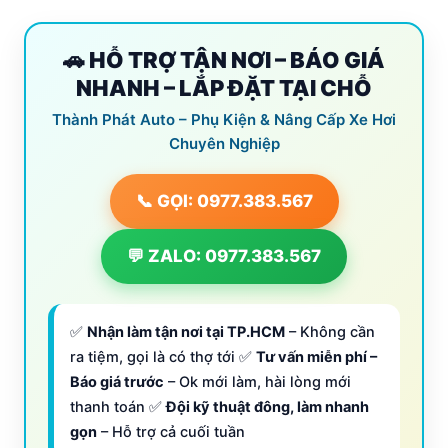
🚗 HỖ TRỢ TẬN NƠI – BÁO GIÁ
NHANH – LẮP ĐẶT TẠI CHỖ
Thành Phát Auto – Phụ Kiện & Nâng Cấp Xe Hơi
Chuyên Nghiệp
📞 GỌI: 0977.383.567
💬 ZALO: 0977.383.567
✅
Nhận làm tận nơi tại TP.HCM
– Không cần
ra tiệm, gọi là có thợ tới ✅
Tư vấn miễn phí –
Báo giá trước
– Ok mới làm, hài lòng mới
thanh toán ✅
Đội kỹ thuật đông, làm nhanh
gọn
– Hỗ trợ cả cuối tuần