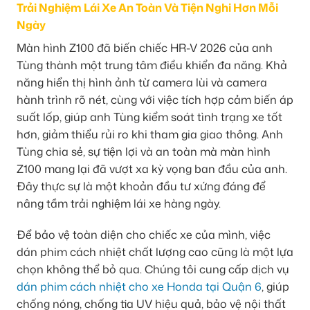
Trải Nghiệm Lái Xe An Toàn Và Tiện Nghi Hơn Mỗi
Ngày
Màn hình Z100 đã biến chiếc HR-V 2026 của anh
Tùng thành một trung tâm điều khiển đa năng. Khả
năng hiển thị hình ảnh từ camera lùi và camera
hành trình rõ nét, cùng với việc tích hợp cảm biến áp
suất lốp, giúp anh Tùng kiểm soát tình trạng xe tốt
hơn, giảm thiểu rủi ro khi tham gia giao thông. Anh
Tùng chia sẻ, sự tiện lợi và an toàn mà màn hình
Z100 mang lại đã vượt xa kỳ vọng ban đầu của anh.
Đây thực sự là một khoản đầu tư xứng đáng để
nâng tầm trải nghiệm lái xe hàng ngày.
Để bảo vệ toàn diện cho chiếc xe của mình, việc
dán phim cách nhiệt chất lượng cao cũng là một lựa
chọn không thể bỏ qua. Chúng tôi cung cấp dịch vụ
dán phim cách nhiệt cho xe Honda tại Quận 6
, giúp
chống nóng, chống tia UV hiệu quả, bảo vệ nội thất