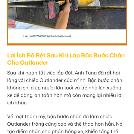
Lợi Ích Rõ Rệt Sau Khi Lắp Bậc Bước Chân
Cho Outlander
Sau khi hoàn tất việc lắp đặt, Anh Tùng đã rất hài
lòng với chiếc Outlander của mình. Bậc bước chân
không chỉ giúp người lớn tuổi và trẻ nhỏ lên xuống
xe dễ dàng, an toàn hơn mà còn mang lại nhiều lợi
ích khác.
Về mặt thẩm mỹ, bậc bước chân đã làm chiếc
Outlander trông cứng cáp và thể thao hơn hẳn. Nó
tạo điểm nhấn cho phần hông xe, khiến tổng thể