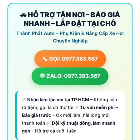
🚗 HỖ TRỢ TẬN NƠI – BÁO GIÁ
NHANH – LẮP ĐẶT TẠI CHỖ
Thành Phát Auto – Phụ Kiện & Nâng Cấp Xe Hơi
Chuyên Nghiệp
📞 GỌI: 0977.383.567
💬 ZALO: 0977.383.567
✅
Nhận làm tận nơi tại TP.HCM
– Không cần
ra tiệm, gọi là có thợ tới ✅
Tư vấn miễn phí –
Báo giá trước
– Ok mới làm, hài lòng mới
thanh toán ✅
Đội kỹ thuật đông, làm nhanh
gọn
– Hỗ trợ cả cuối tuần