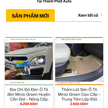
Tại Thành Phát Auto
SẢN PHẨM MỚI
Xem tất cả
a
Địa Chỉ Độ Đèn Ô Tô
Thảm Lót Sàn Ô Tô
đèn Minio Green Huyện
Minio Green Cao Cấp –
Cần Giờ – Nâng Cấp
Trung Tâm Lắp Đặt
Chính Hãng
Chính Hãng TPHCM
4.200.000
₫
2.500.000
₫