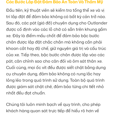
Các Bước Lắp Đặt Đảm Bảo An Toàn Và Thẩm Mỹ
Đầu tiên, kỹ thuật viên sẽ kiểm tra tổng thể xe và vị
trí lắp đặt để đảm bảo không có bất kỳ cản trở nào.
Sau đó, các pát (giá đỡ) chuyên dụng cho Outlander
được cố định vào các lỗ chờ có sẵn trên khung gầm
xe. Đây là điểm mấu chốt để đảm bảo bậc bước
chân được lắp đặt chắc chắn mà không cần phải
khoan cắt hay độ chế, giữ nguyên giá trị và cấu trúc
của xe. Tiếp theo, bậc bước chân được lắp vào các
pát, căn chỉnh sao cho cân đối và ôm sát thân xe.
Cuối cùng, mọi ốc vít đều được siết chặt bằng dụng
cụ chuyên dụng, đảm bảo không có rung lắc hay
lỏng lẻo trong quá trình sử dụng. Toàn bộ quá trình
được giám sát chặt chẽ, đảm bảo từng chi tiết nhỏ
nhất đều đạt chuẩn.
Chúng tôi luôn minh bạch về quy trình, cho phép
khách hàng quan sát trực tiếp để hiểu rõ hơn về