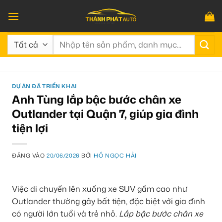
Bỏ
qua
nội
Tìm
dung
kiếm:
DỰ ÁN ĐÃ TRIỂN KHAI
Anh Tùng lắp bậc bước chân xe
Outlander tại Quận 7, giúp gia đình
tiện lợi
ĐĂNG VÀO
20/06/2026
BỞI
HỒ NGỌC HẢI
Việc di chuyển lên xuống xe SUV gầm cao như
Outlander thường gây bất tiện, đặc biệt với gia đình
có người lớn tuổi và trẻ nhỏ.
Lắp bậc bước chân xe