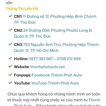
vấn.
Thông Tin Liên Hệ
CN1:
11 Đường số 12, Phường Hiệp Bình Chánh,
TP. Thủ Đức
CN2:
24 Đường D5A, Phường Phước Long B,
Quận 9, TP. Thủ Đức
CN3:
753 Nguyễn Ảnh Thủ, Phường Hiệp Thành,
Quận 12, TP. Hồ Chí Minh
Hotline:
0977 383 567
–
0788 212 999
Website:
thanhphatauto.net
Fanpage:
Facebook Thành Phát Auto
YouTube:
YouTube Thành Phát Auto
Chúc quý khách hàng có những hành trình an toàn
và thoải mái nhất cùng chiếc xe của mình từ
Thành
Phát Auto
– Đồng hành nâng cấp xe hơi chuyên