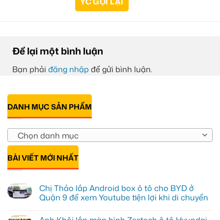
Để lại một bình luận
Bạn phải
đăng nhập
để gửi bình luận.
DANH MỤC SẢN PHẨM
Chọn danh mục
BÀI VIẾT MỚI NHẤT
Chị Thảo lắp Android box ô tô cho BYD ở
Quận 9 để xem Youtube tiện lợi khi di chuyển
Không
có
Anh Khôi lắp màn hình Zestech ô tô Hyundai