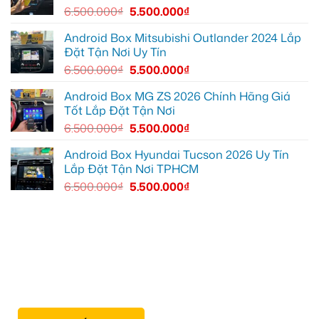
Thủ
6.500.000
₫
5.500.000
₫
Đức
vì
màn
Android Box Mitsubishi Outlander 2024 Lắp
zin
Đặt Tận Nơi Uy Tín
giới
hạn
6.500.000
₫
5.500.000
₫
Android Box MG ZS 2026 Chính Hãng Giá
Tốt Lắp Đặt Tận Nơi
6.500.000
₫
5.500.000
₫
Android Box Hyundai Tucson 2026 Uy Tín
Lắp Đặt Tận Nơi TPHCM
6.500.000
₫
5.500.000
₫