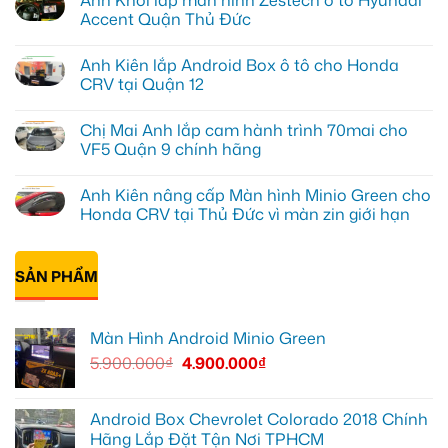
bình
luận
Accent Quận Thủ Đức
ở
Chị
Không
Thảo
có
Anh Kiên lắp Android Box ô tô cho Honda
lắp
bình
Android
luận
CRV tại Quận 12
box
ở
ô
Anh
Không
tô
Khôi
có
Chị Mai Anh lắp cam hành trình 70mai cho
cho
lắp
bình
BYD
màn
luận
VF5 Quận 9 chính hãng
ở
hình
ở
Quận
Zestech
Anh
Không
9
ô
Kiên
có
Anh Kiên nâng cấp Màn hình Minio Green cho
để
tô
lắp
bình
xem
Hyundai
Android
luận
Honda CRV tại Thủ Đức vì màn zin giới hạn
Youtube
Accent
Box
ở
tiện
Quận
ô
Chị
Không
lợi
Thủ
tô
Mai
có
khi
Đức
cho
Anh
bình
di
Honda
lắp
SẢN PHẨM
luận
chuyển
CRV
cam
ở
tại
hành
Anh
Quận
trình
Kiên
12
70mai
nâng
Màn Hình Android Minio Green
cho
cấp
VF5
Màn
5.900.000
₫
4.900.000
₫
Quận
hình
9
Minio
chính
Green
hãng
cho
Honda
Android Box Chevrolet Colorado 2018 Chính
CRV
Hãng Lắp Đặt Tận Nơi TPHCM
tại