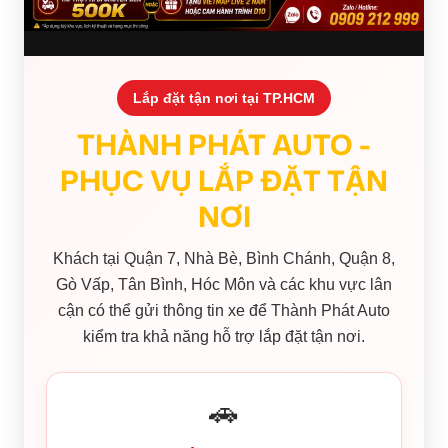
Lắp đặt tận nơi tại TP.HCM
THÀNH PHÁT AUTO -
PHỤC VỤ LẮP ĐẶT TẬN
NƠI
Khách tại Quận 7, Nhà Bè, Bình Chánh, Quận 8,
Gò Vấp, Tân Bình, Hóc Môn và các khu vực lân
cận có thể gửi thông tin xe để Thành Phát Auto
kiểm tra khả năng hỗ trợ lắp đặt tận nơi.
🚗