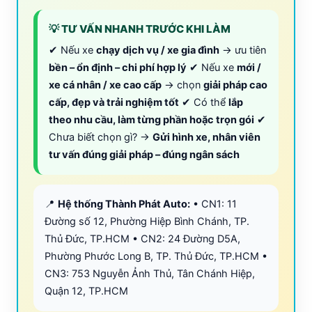
💡 TƯ VẤN NHANH TRƯỚC KHI LÀM
✔ Nếu xe
chạy dịch vụ / xe gia đình
→ ưu tiên
bền – ổn định – chi phí hợp lý
✔ Nếu xe
mới /
xe cá nhân / xe cao cấp
→ chọn
giải pháp cao
cấp, đẹp và trải nghiệm tốt
✔ Có thể
lắp
theo nhu cầu, làm từng phần hoặc trọn gói
✔
Chưa biết chọn gì? →
Gửi hình xe, nhân viên
tư vấn đúng giải pháp – đúng ngân sách
📍
Hệ thống Thành Phát Auto:
• CN1: 11
Đường số 12, Phường Hiệp Bình Chánh, TP.
Thủ Đức, TP.HCM • CN2: 24 Đường D5A,
Phường Phước Long B, TP. Thủ Đức, TP.HCM •
CN3: 753 Nguyễn Ảnh Thủ, Tân Chánh Hiệp,
Quận 12, TP.HCM