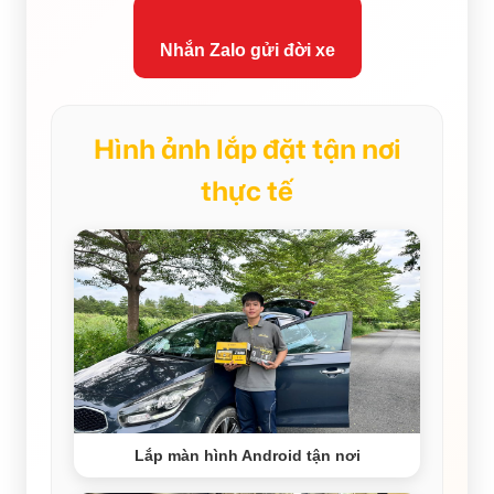
Nhắn Zalo gửi đời xe
Hình ảnh lắp đặt tận nơi
thực tế
Lắp màn hình Android tận nơi