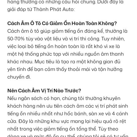
hàng thường có những câu hỏi chung. Dưới đây là
giải đáp từ Thành Phát Auto:
Cách Âm Ô Tô Có Giảm Ồn Hoàn Toàn Không?
Cách âm ô tô giúp giảm tiếng ồn đáng kể, thường là
50-70% tùy vào vật liệu và vị trí thi công. Tuy nhiên,
việc loại bỏ tiếng ồn hoàn toàn là rất khó vì xe là
một hệ thống phức tạp với nhiều nguồn âm thanh
khác nhau. Mục tiêu là tạo ra một không gian đủ
yên tĩnh để bạn cảm thấy thoải mái và tận hưởng
chuyến đi.
Nên Cách Âm Vị Trí Nào Trước?
Nếu ngân sách có hạn, chúng tôi thường khuyên
khách hàng nên ưu tiên cách âm các vị trí phát sinh
tiếng ồn nhiều nhất như hốc bánh, sàn xe và 4 cánh
cửa. Đây là những khu vực mang lại hiệu quả rõ rệt
nhất trong việc giảm tiếng ồn tổng thể. Tùy theo
dòng xe và mức độ ồn cụ thể, chúng tôi sẽ có tư vấn