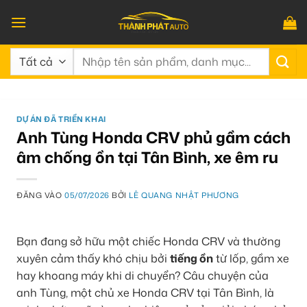
Bỏ
qua
nội
Tìm
dung
kiếm:
DỰ ÁN ĐÃ TRIỂN KHAI
Anh Tùng Honda CRV phủ gầm cách
âm chống ồn tại Tân Bình, xe êm ru
ĐĂNG VÀO
05/07/2026
BỞI
LÊ QUANG NHẬT PHƯƠNG
Bạn đang sở hữu một chiếc Honda CRV và thường
xuyên cảm thấy khó chịu bởi
tiếng ồn
từ lốp, gầm xe
hay khoang máy khi di chuyển? Câu chuyện của
anh Tùng, một chủ xe Honda CRV tại Tân Bình, là