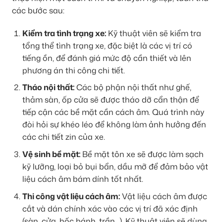
các bước sau:
Kiểm tra tình trạng xe:
Kỹ thuật viên sẽ kiểm tra
tổng thể tình trạng xe, đặc biệt là các vị trí có
tiếng ồn, để đánh giá mức độ cần thiết và lên
phương án thi công chi tiết.
Tháo nội thất:
Các bộ phận nội thất như ghế,
thảm sàn, ốp cửa sẽ được tháo dỡ cẩn thận để
tiếp cận các bề mặt cần cách âm. Quá trình này
đòi hỏi sự khéo léo để không làm ảnh hưởng đến
các chi tiết zin của xe.
Vệ sinh bề mặt:
Bề mặt tôn xe sẽ được làm sạch
kỹ lưỡng, loại bỏ bụi bẩn, dầu mỡ để đảm bảo vật
liệu cách âm bám dính tốt nhất.
Thi công vật liệu cách âm:
Vật liệu cách âm được
cắt và dán chính xác vào các vị trí đã xác định
(sàn, cửa, hốc bánh, trần…). Kỹ thuật viên sẽ dùng