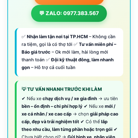
💬 ZALO: 0977.383.567
✅
Nhận làm tận nơi tại TP.HCM
– Không cần
ra tiệm, gọi là có thợ tới ✅
Tư vấn miễn phí –
Báo giá trước
– Ok mới làm, hài lòng mới
thanh toán ✅
Đội kỹ thuật đông, làm nhanh
gọn
– Hỗ trợ cả cuối tuần
💡 TƯ VẤN NHANH TRƯỚC KHI LÀM
✔ Nếu xe
chạy dịch vụ / xe gia đình
→ ưu tiên
bền – ổn định – chi phí hợp lý
✔ Nếu xe
mới /
xe cá nhân / xe cao cấp
→ chọn
giải pháp cao
cấp, đẹp và trải nghiệm tốt
✔ Có thể
lắp
theo nhu cầu, làm từng phần hoặc trọn gói
✔
Chưa biết chọn gì? →
Gửi hình xe, nhân viên