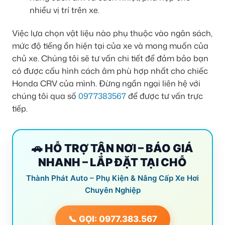
nhiều vị trí trên xe.
Việc lựa chọn vật liệu nào phụ thuộc vào ngân sách,
mức độ tiếng ồn hiện tại của xe và mong muốn của
chủ xe. Chúng tôi sẽ tư vấn chi tiết để đảm bảo bạn
có được cấu hình cách âm phù hợp nhất cho chiếc
Honda CRV của mình. Đừng ngần ngại liên hệ với
chúng tôi qua số
0977383567
để được tư vấn trực
tiếp.
🚗 HỖ TRỢ TẬN NƠI – BÁO GIÁ
NHANH – LẮP ĐẶT TẠI CHỖ
Thành Phát Auto – Phụ Kiện & Nâng Cấp Xe Hơi
Chuyên Nghiệp
📞 GỌI: 0977.383.567