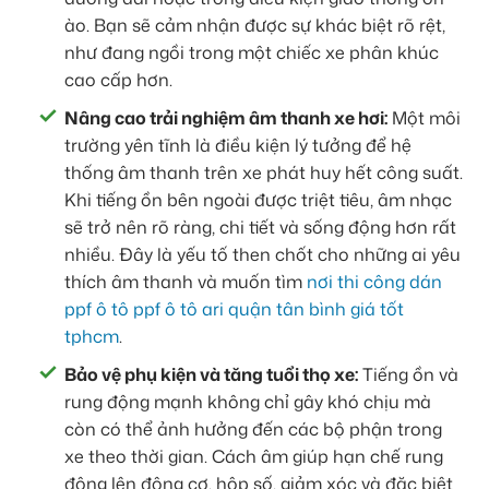
ào. Bạn sẽ cảm nhận được sự khác biệt rõ rệt,
như đang ngồi trong một chiếc xe phân khúc
cao cấp hơn.
Nâng cao trải nghiệm âm thanh xe hơi:
Một môi
trường yên tĩnh là điều kiện lý tưởng để hệ
thống âm thanh trên xe phát huy hết công suất.
Khi tiếng ồn bên ngoài được triệt tiêu, âm nhạc
sẽ trở nên rõ ràng, chi tiết và sống động hơn rất
nhiều. Đây là yếu tố then chốt cho những ai yêu
thích âm thanh và muốn tìm
nơi thi công dán
ppf ô tô ppf ô tô ari quận tân bình giá tốt
tphcm
.
Bảo vệ phụ kiện và tăng tuổi thọ xe:
Tiếng ồn và
rung động mạnh không chỉ gây khó chịu mà
còn có thể ảnh hưởng đến các bộ phận trong
xe theo thời gian. Cách âm giúp hạn chế rung
động lên động cơ, hộp số, giảm xóc và đặc biệt