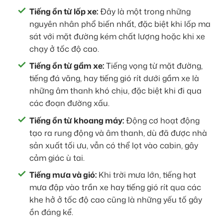
Tiếng ồn từ lốp xe:
Đây là một trong những
nguyên nhân phổ biến nhất, đặc biệt khi lốp ma
sát với mặt đường kém chất lượng hoặc khi xe
chạy ở tốc độ cao.
Tiếng ồn từ gầm xe:
Tiếng vọng từ mặt đường,
tiếng đá văng, hay tiếng gió rít dưới gầm xe là
những âm thanh khó chịu, đặc biệt khi đi qua
các đoạn đường xấu.
Tiếng ồn từ khoang máy:
Động cơ hoạt động
tạo ra rung động và âm thanh, dù đã được nhà
sản xuất tối ưu, vẫn có thể lọt vào cabin, gây
cảm giác ù tai.
Tiếng mưa và gió:
Khi trời mưa lớn, tiếng hạt
mưa đập vào trần xe hay tiếng gió rít qua các
khe hở ở tốc độ cao cũng là những yếu tố gây
ồn đáng kể.