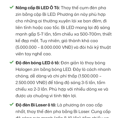
Nâng cấp Bi LED Ô Tô:
Thay thế cụm đèn pha
zin bằng cặp Bi LED. Phương án này phù hợp
cho những ai thường xuyên lái xe ban đêm, đi
liên tỉnh hoặc cao tốc. Bi LED mang lại độ sáng
mạnh gấp 5-7 lần, tầm chiếu xa 500-700m, thiết
kế đẹp mắt. Tuy nhiên, giá thành khá cao
(5.000.000 – 8.000.000 VNĐ) và đòi hỏi kỹ thuật
viên tay nghề cao.
Độ đèn bóng LED ô tô:
Đơn giản là thay bóng
Halogen zin bằng bóng LED. Đây là cách nhanh
chóng, dễ dàng và chi phí thấp (1.500.000 –
2.500.000 VNĐ) để tăng độ sáng 3-5 lần, tầm
chiếu xa 2-3 lần. Phù hợp với nhiều dòng xe và
được ưa chuộng vì tính tiện lợi.
Độ đèn Bi Laser ô tô:
Là phương án cao cấp
nhất, thay thế đèn pha bằng Bi Laser. Cung cấp
độ sáng cực mạnh (gấp 8-10 lần), tầm chiếu xa