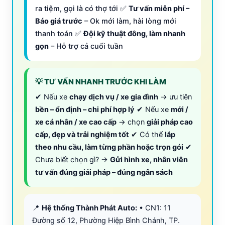
ra tiệm, gọi là có thợ tới ✅
Tư vấn miễn phí –
Báo giá trước
– Ok mới làm, hài lòng mới
thanh toán ✅
Đội kỹ thuật đông, làm nhanh
gọn
– Hỗ trợ cả cuối tuần
💡 TƯ VẤN NHANH TRƯỚC KHI LÀM
✔ Nếu xe
chạy dịch vụ / xe gia đình
→ ưu tiên
bền – ổn định – chi phí hợp lý
✔ Nếu xe
mới /
xe cá nhân / xe cao cấp
→ chọn
giải pháp cao
cấp, đẹp và trải nghiệm tốt
✔ Có thể
lắp
theo nhu cầu, làm từng phần hoặc trọn gói
✔
Chưa biết chọn gì? →
Gửi hình xe, nhân viên
tư vấn đúng giải pháp – đúng ngân sách
📍
Hệ thống Thành Phát Auto:
• CN1: 11
Đường số 12, Phường Hiệp Bình Chánh, TP.