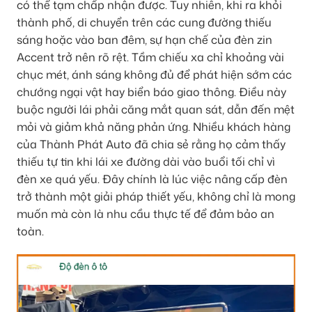
có thể tạm chấp nhận được. Tuy nhiên, khi ra khỏi
thành phố, di chuyển trên các cung đường thiếu
sáng hoặc vào ban đêm, sự hạn chế của đèn zin
Accent trở nên rõ rệt. Tầm chiếu xa chỉ khoảng vài
chục mét, ánh sáng không đủ để phát hiện sớm các
chướng ngại vật hay biển báo giao thông. Điều này
buộc người lái phải căng mắt quan sát, dẫn đến mệt
mỏi và giảm khả năng phản ứng. Nhiều khách hàng
của Thành Phát Auto đã chia sẻ rằng họ cảm thấy
thiếu tự tin khi lái xe đường dài vào buổi tối chỉ vì
đèn xe quá yếu. Đây chính là lúc việc nâng cấp đèn
trở thành một giải pháp thiết yếu, không chỉ là mong
muốn mà còn là nhu cầu thực tế để đảm bảo an
toàn.