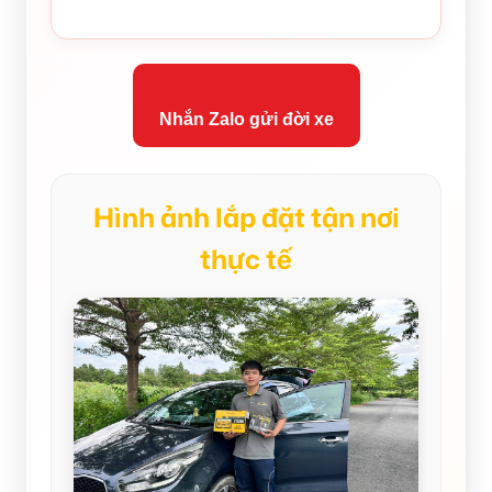
Nhắn Zalo gửi đời xe
Hình ảnh lắp đặt tận nơi
thực tế