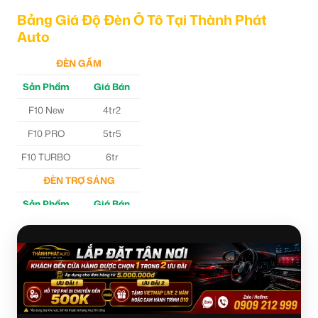
Bảng Giá Độ Đèn Ô Tô Tại Thành Phát
Auto
ĐÈN GẦM
Sản Phẩm
Giá Bán
F10 New
4tr2
F10 PRO
5tr5
F10 TURBO
6tr
ĐÈN TRỢ SÁNG
Sản Phẩm
Giá Bán
M30 Ultra
4tr5
Aozoom EX3
5tr