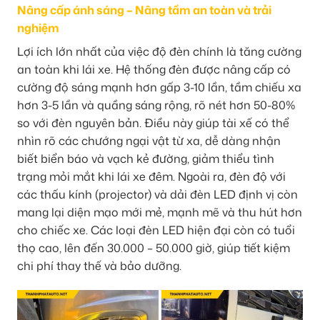
Nâng cấp ánh sáng – Nâng tầm an toàn và trải
nghiệm
Lợi ích lớn nhất của việc độ đèn chính là tăng cường
an toàn khi lái xe. Hệ thống đèn được nâng cấp có
cường độ sáng mạnh hơn gấp 3-10 lần, tầm chiếu xa
hơn 3-5 lần và quầng sáng rộng, rõ nét hơn 50-80%
so với đèn nguyên bản. Điều này giúp tài xế có thể
nhìn rõ các chướng ngại vật từ xa, dễ dàng nhận
biết biển báo và vạch kẻ đường, giảm thiểu tình
trạng mỏi mắt khi lái xe đêm. Ngoài ra, đèn độ với
các thấu kính (projector) và dải đèn LED định vị còn
mang lại diện mạo mới mẻ, mạnh mẽ và thu hút hơn
cho chiếc xe. Các loại đèn LED hiện đại còn có tuổi
thọ cao, lên đến 30.000 – 50.000 giờ, giúp tiết kiệm
chi phí thay thế và bảo dưỡng.