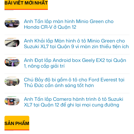
BÀI VIẾT MỚI NHẤT
Anh Tấn lắp màn hình Minio Green cho
Honda CR-V ở Quận 12
Không
có
Anh Khải lắp Màn hình ô tô Minio Green cho
bình
luận
Suzuki XL7 tại Quận 9 vì màn zin thiếu tiện ích
ở
Anh
Không
Tấn
có
Anh Đạt lắp Android box Geely EX2 tại Quận
lắp
bình
màn
luận
1, nâng cấp giải trí
hình
ở
Minio
Anh
Không
Green
Khải
có
Chú Bảy độ bi gầm ô tô cho Ford Everest tại
cho
lắp
bình
Honda
Màn
luận
Thủ Đức cần ánh sáng tốt hơn
CR-
hình
ở
V
ô
Anh
Không
ở
tô
Đạt
có
Anh Tấn lắp Camera hành trình ô tô Suzuki
Quận
Minio
lắp
bình
12
Green
Android
luận
XL7 tại Quận 12 để ghi lại mọi cung đường
cho
box
ở
Suzuki
Geely
Chú
Không
XL7
EX2
Bảy
có
tại
tại
độ
bình
Quận
Quận
bi
SẢN PHẨM
luận
9
1,
gầm
ở
vì
nâng
ô
Anh
màn
cấp
tô
Tấn