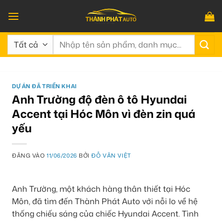
Bỏ
qua
nội
Tìm
dung
kiếm:
DỰ ÁN ĐÃ TRIỂN KHAI
Anh Trường độ đèn ô tô Hyundai
Accent tại Hóc Môn vì đèn zin quá
yếu
ĐĂNG VÀO
11/06/2026
BỞI
ĐỖ VĂN VIỆT
Anh Trường, một khách hàng thân thiết tại Hóc
Môn, đã tìm đến Thành Phát Auto với nỗi lo về hệ
thống chiếu sáng của chiếc Hyundai Accent. Tình