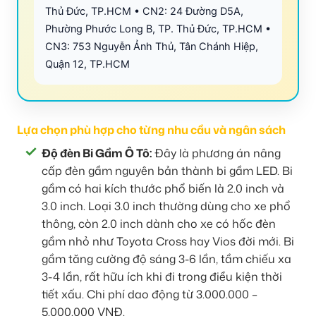
Thủ Đức, TP.HCM • CN2: 24 Đường D5A,
Phường Phước Long B, TP. Thủ Đức, TP.HCM •
CN3: 753 Nguyễn Ảnh Thủ, Tân Chánh Hiệp,
Quận 12, TP.HCM
Lựa chọn phù hợp cho từng nhu cầu và ngân sách
Độ đèn Bi Gầm Ô Tô:
Đây là phương án nâng
cấp đèn gầm nguyên bản thành bi gầm LED. Bi
gầm có hai kích thước phổ biến là 2.0 inch và
3.0 inch. Loại 3.0 inch thường dùng cho xe phổ
thông, còn 2.0 inch dành cho xe có hốc đèn
gầm nhỏ như Toyota Cross hay Vios đời mới. Bi
gầm tăng cường độ sáng 3-6 lần, tầm chiếu xa
3-4 lần, rất hữu ích khi đi trong điều kiện thời
tiết xấu. Chi phí dao động từ 3.000.000 –
5.000.000 VNĐ.