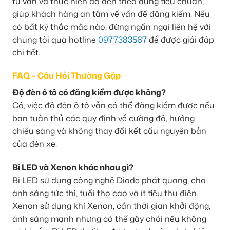
tư vấn và thực hiện độ đèn theo đúng tiêu chuẩn,
giúp khách hàng an tâm về vấn đề đăng kiểm. Nếu
có bất kỳ thắc mắc nào, đừng ngần ngại liên hệ với
chúng tôi qua hotline
0977383567
để được giải đáp
chi tiết.
FAQ – Câu Hỏi Thường Gặp
Độ đèn ô tô có đăng kiểm được không?
Có, việc độ đèn ô tô vẫn có thể đăng kiểm được nếu
bạn tuân thủ các quy định về cường độ, hướng
chiếu sáng và không thay đổi kết cấu nguyên bản
của đèn xe.
Bi LED và Xenon khác nhau gì?
Bi LED sử dụng công nghệ Diode phát quang, cho
ánh sáng tức thì, tuổi thọ cao và ít tiêu thụ điện.
Xenon sử dụng khí Xenon, cần thời gian khởi động,
ánh sáng mạnh nhưng có thể gây chói nếu không