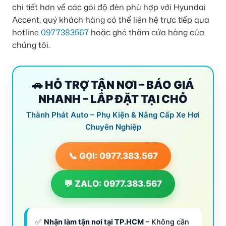
chi tiết hơn về các gói độ đèn phù hợp với Hyundai
Accent, quý khách hàng có thể liên hệ trực tiếp qua
hotline
0977383567
hoặc ghé thăm cửa hàng của
chúng tôi.
🚗 HỖ TRỢ TẬN NƠI – BÁO GIÁ
NHANH – LẮP ĐẶT TẠI CHỖ
Thành Phát Auto – Phụ Kiện & Nâng Cấp Xe Hơi
Chuyên Nghiệp
📞 GỌI: 0977.383.567
💬 ZALO: 0977.383.567
✅
Nhận làm tận nơi tại TP.HCM
– Không cần