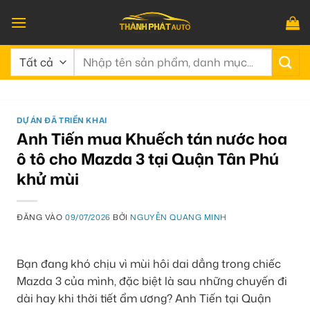
Bỏ
qua
nội
Tìm
dung
kiếm:
DỰ ÁN ĐÃ TRIỂN KHAI
Anh Tiến mua Khuếch tán nước hoa
ô tô cho Mazda 3 tại Quận Tân Phú
khử mùi
ĐĂNG VÀO
09/07/2026
BỞI
NGUYỄN QUANG MINH
Bạn đang khó chịu vì mùi hôi dai dẳng trong chiếc
Mazda 3 của mình, đặc biệt là sau những chuyến đi
dài hay khi thời tiết ẩm ương? Anh Tiến tại Quận