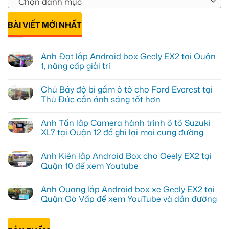
Chọn danh mục
BÀI VIẾT MỚI NHẤT
Anh Đạt lắp Android box Geely EX2 tại Quận
1, nâng cấp giải trí
Không
có
Chú Bảy độ bi gầm ô tô cho Ford Everest tại
bình
luận
Thủ Đức cần ánh sáng tốt hơn
ở
Anh
Không
Đạt
có
Anh Tấn lắp Camera hành trình ô tô Suzuki
lắp
bình
Android
luận
XL7 tại Quận 12 để ghi lại mọi cung đường
box
ở
Geely
Chú
Không
EX2
Bảy
có
Anh Kiên lắp Android Box cho Geely EX2 tại
tại
độ
bình
Quận
bi
luận
Quận 10 để xem Youtube
1,
gầm
ở
nâng
ô
Anh
Không
cấp
tô
Tấn
có
Anh Quang lắp Android box xe Geely EX2 tại
giải
cho
lắp
bình
trí
Ford
Camera
luận
Quận Gò Vấp để xem YouTube và dẫn đường
Everest
hành
ở
tại
trình
Anh
Không
Thủ
ô
Kiên
có
Đức
tô
lắp
bình
cần
Suzuki
Android