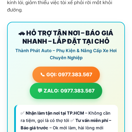
kính lái, giảm thiểu việc tài xế phải rời mắt khỏi
đường.
🚗 HỖ TRỢ TẬN NƠI – BÁO GIÁ
NHANH – LẮP ĐẶT TẠI CHỖ
Thành Phát Auto – Phụ Kiện & Nâng Cấp Xe Hơi
Chuyên Nghiệp
📞 GỌI: 0977.383.567
💬 ZALO: 0977.383.567
✅
Nhận làm tận nơi tại TP.HCM
– Không cần
ra tiệm, gọi là có thợ tới ✅
Tư vấn miễn phí –
Báo giá trước
– Ok mới làm, hài lòng mới