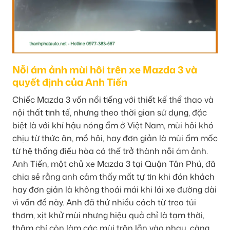
Nỗi ám ảnh mùi hôi trên xe Mazda 3 và
quyết định của Anh Tiến
Chiếc Mazda 3 vốn nổi tiếng với thiết kế thể thao và
nội thất tinh tế, nhưng theo thời gian sử dụng, đặc
biệt là với khí hậu nóng ẩm ở Việt Nam, mùi hôi khó
chịu từ thức ăn, mồ hôi, hay đơn giản là mùi ẩm mốc
từ hệ thống điều hòa có thể trở thành nỗi ám ảnh.
Anh Tiến, một chủ xe Mazda 3 tại Quận Tân Phú, đã
chia sẻ rằng anh cảm thấy mất tự tin khi đón khách
hay đơn giản là không thoải mái khi lái xe đường dài
vì vấn đề này. Anh đã thử nhiều cách từ treo túi
thơm, xịt khử mùi nhưng hiệu quả chỉ là tạm thời,
thậm chí còn làm các mùi trộn lẫn vào nhau, càng