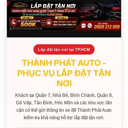
Lắp đặt tận nơi tại TP.HCM
THÀNH PHÁT AUTO -
PHỤC VỤ LẮP ĐẶT TẬN
NƠI
Khách tại Quận 7, Nhà Bè, Bình Chánh, Quận 8,
Gò Vấp, Tân Bình, Hóc Môn và các khu vực lân
cận có thể gửi thông tin xe để Thành Phát Auto
kiểm tra khả năng hỗ trợ lắp đặt tận nơi.