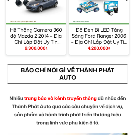
Hệ Thống Camera 360
Độ Đèn Bi LED Tăng
ỉ
độ Mazda 2 2014 – Địa
Sáng Ford Ranger 2006
Chỉ Lắp Đặt Uy Tín
– Địa Chỉ Lắp Đặt Uy Tín
TPHCM
TPHCM
9.300.000
₫
4.200.000
₫
BÁO CHÍ NÓI GÌ VỀ THÀNH PHÁT
AUTO
Nhiều
trang báo và kênh truyền thông
đã nhắc đến
Thành Phát Auto qua các câu chuyện về dịch vụ,
sản phẩm và hành trình phát triển thương hiệu
trong lĩnh vực phụ kiện ô tô.