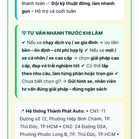
thanh toán ✅
Đội kỹ thuật đông, làm nhanh
gọn
– Hỗ trợ cả cuối tuần
💡 TƯ VẤN NHANH TRƯỚC KHI LÀM
✔ Nếu xe
chạy dịch vụ / xe gia đình
→ ưu tiên
bền – ổn định – chi phí hợp lý
✔ Nếu xe
mới /
xe cá nhân / xe cao cấp
→ chọn
giải pháp cao
cấp, đẹp và trải nghiệm tốt
✔ Có thể
lắp
theo nhu cầu, làm từng phần hoặc trọn gói
✔
Chưa biết chọn gì? →
Gửi hình xe, nhân viên
tư vấn đúng giải pháp – đúng ngân sách
📍
Hệ thống Thành Phát Auto:
• CN1: 11
Đường số 12, Phường Hiệp Bình Chánh, TP.
Thủ Đức, TP.HCM • CN2: 24 Đường D5A,
Phường Phước Long B, TP. Thủ Đức, TP.HCM •