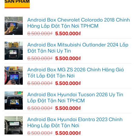
SẢN PHẨM
luận
ánh
XL7
Box
ở
sáng
tại
cho
Anh
tốt
Quận
Geely
Quang
hơn
12
EX2
lắp
Android Box Chevrolet Colorado 2018 Chính
để
tại
Android
ghi
Quận
box
Hãng Lắp Đặt Tận Nơi TPHCM
lại
10
xe
mọi
để
Geely
6.500.000
₫
5.500.000
₫
cung
xem
EX2
đường
Youtube
tại
Quận
Android Box Mitsubishi Outlander 2024 Lắp
Gò
Đặt Tận Nơi Uy Tín
Vấp
để
6.500.000
₫
5.500.000
₫
xem
YouTube
và
Android Box MG ZS 2026 Chính Hãng Giá
dẫn
Tốt Lắp Đặt Tận Nơi
đường
6.500.000
₫
5.500.000
₫
Android Box Hyundai Tucson 2026 Uy Tín
Lắp Đặt Tận Nơi TPHCM
6.500.000
₫
5.500.000
₫
Android Box Hyundai Elantra 2023 Chính
Hãng Lắp Đặt Tận Nơi
6.500.000
₫
5.500.000
₫