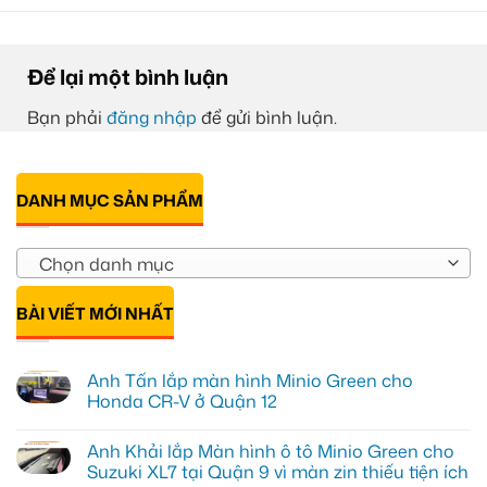
Để lại một bình luận
Bạn phải
đăng nhập
để gửi bình luận.
DANH MỤC SẢN PHẨM
Chọn danh mục
BÀI VIẾT MỚI NHẤT
Anh Tấn lắp màn hình Minio Green cho
Honda CR-V ở Quận 12
Không
có
Anh Khải lắp Màn hình ô tô Minio Green cho
bình
luận
Suzuki XL7 tại Quận 9 vì màn zin thiếu tiện ích
ở