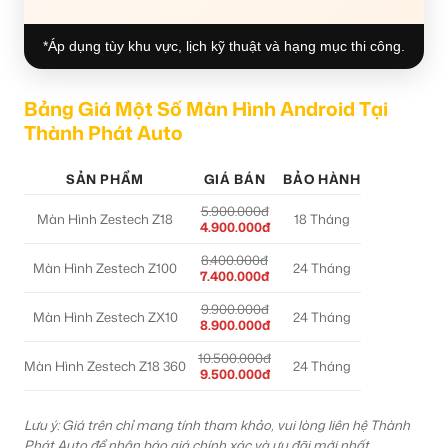
*Áp dụng tùy khu vực, lịch kỹ thuật và hạng mục thi công.
Bảng Giá Một Số Màn Hình Android Tại
Thành Phát Auto
SẢN PHẨM
GIÁ BÁN
BẢO HÀNH
5.900.000đ
Màn Hình Zestech Z18
18 Tháng
4.900.000đ
8.400.000đ
Màn Hình Zestech Z100
24 Tháng
7.400.000đ
9.900.000đ
Màn Hình Zestech ZX10
24 Tháng
8.900.000đ
10.500.000đ
Màn Hình Zestech Z18 360
24 Tháng
9.500.000đ
Lưu ý: Giá trên chỉ mang tính tham khảo, vui lòng liên hệ Thành
Phát Auto để nhận báo giá chính xác và ưu đãi mới nhất.