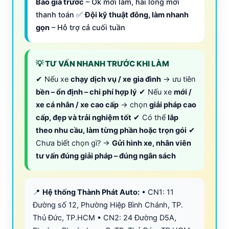
Báo giá trước
– Ok mới làm, hài lòng mới
thanh toán ✅
Đội kỹ thuật đông, làm nhanh
gọn
– Hỗ trợ cả cuối tuần
💡 TƯ VẤN NHANH TRƯỚC KHI LÀM
✔ Nếu xe
chạy dịch vụ / xe gia đình
→ ưu tiên
bền – ổn định – chi phí hợp lý
✔ Nếu xe
mới /
xe cá nhân / xe cao cấp
→ chọn
giải pháp cao
cấp, đẹp và trải nghiệm tốt
✔ Có thể
lắp
theo nhu cầu, làm từng phần hoặc trọn gói
✔
Chưa biết chọn gì? →
Gửi hình xe, nhân viên
tư vấn đúng giải pháp – đúng ngân sách
📍
Hệ thống Thành Phát Auto:
• CN1: 11
Đường số 12, Phường Hiệp Bình Chánh, TP.
Thủ Đức, TP.HCM • CN2: 24 Đường D5A,