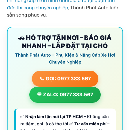
chỉ nâng cấp màn hình android ô tô tại quận thủ
đức thi công chuyên nghiệp
, Thành Phát Auto luôn
sẵn sàng phục vụ.
🚗 HỖ TRỢ TẬN NƠI – BÁO GIÁ
NHANH – LẮP ĐẶT TẠI CHỖ
Thành Phát Auto – Phụ Kiện & Nâng Cấp Xe Hơi
Chuyên Nghiệp
📞 GỌI: 0977.383.567
💬 ZALO: 0977.383.567
✅
Nhận làm tận nơi tại TP.HCM
– Không cần
ra tiệm, gọi là có thợ tới ✅
Tư vấn miễn phí –