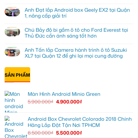
Anh
Không
Tấn
có
Anh Đạt lắp Android box Geely EX2 tại Quận
lắp
bình
màn
luận
1, nâng cấp giải trí
hình
ở
Minio
Anh
Không
Green
Khải
có
Chú Bảy độ bi gầm ô tô cho Ford Everest tại
cho
lắp
bình
Honda
Màn
luận
Thủ Đức cần ánh sáng tốt hơn
CR-
hình
ở
V
ô
Anh
Không
ở
tô
Đạt
có
Anh Tấn lắp Camera hành trình ô tô Suzuki
Quận
Minio
lắp
bình
12
Green
Android
luận
XL7 tại Quận 12 để ghi lại mọi cung đường
cho
box
ở
Suzuki
Geely
Chú
Không
XL7
EX2
Bảy
có
tại
tại
độ
bình
Quận
Quận
bi
SẢN PHẨM
luận
9
1,
gầm
ở
vì
nâng
ô
Anh
màn
cấp
tô
Tấn
zin
giải
cho
lắp
Màn Hình Android Minio Green
thiếu
trí
Ford
Camera
tiện
Everest
hành
5.900.000
₫
4.900.000
₫
ích
tại
trình
Thủ
ô
Đức
tô
cần
Suzuki
ánh
XL7
Android Box Chevrolet Colorado 2018 Chính
sáng
tại
Hãng Lắp Đặt Tận Nơi TPHCM
tốt
Quận
hơn
12
6.500.000
₫
5.500.000
₫
để
ghi