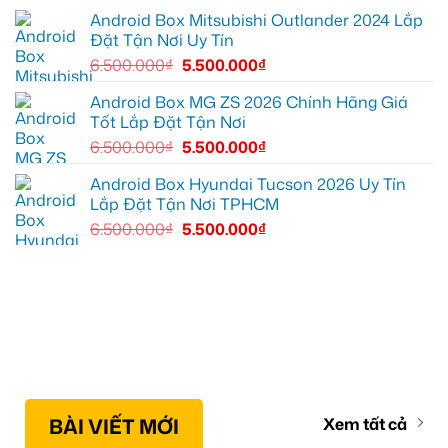
lại
Android Box Mitsubishi Outlander 2024 Lắp
mọi
Đặt Tận Nơi Uy Tín
cung
đường
6.500.000
₫
5.500.000
₫
Android Box MG ZS 2026 Chính Hãng Giá
Tốt Lắp Đặt Tận Nơi
6.500.000
₫
5.500.000
₫
Android Box Hyundai Tucson 2026 Uy Tín
Lắp Đặt Tận Nơi TPHCM
6.500.000
₫
5.500.000
₫
BÀI VIẾT MỚI
Xem tất cả