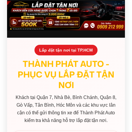
Lắp đặt tận nơi tại TP.HCM
THÀNH PHÁT AUTO -
PHỤC VỤ LẮP ĐẶT TẬN
NƠI
Khách tại Quận 7, Nhà Bè, Bình Chánh, Quận 8,
Gò Vấp, Tân Bình, Hóc Môn và các khu vực lân
cận có thể gửi thông tin xe để Thành Phát Auto
kiểm tra khả năng hỗ trợ lắp đặt tận nơi.