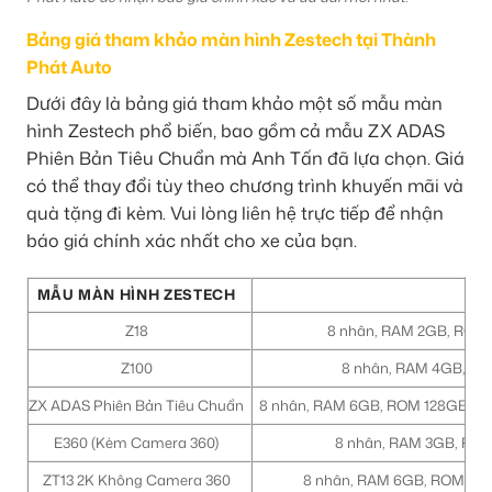
Bảng giá tham khảo màn hình Zestech tại Thành
Phát Auto
Dưới đây là bảng giá tham khảo một số mẫu màn
hình Zestech phổ biến, bao gồm cả mẫu ZX ADAS
Phiên Bản Tiêu Chuẩn mà Anh Tấn đã lựa chọn. Giá
có thể thay đổi tùy theo chương trình khuyến mãi và
quà tặng đi kèm. Vui lòng liên hệ trực tiếp để nhận
báo giá chính xác nhất cho xe của bạn.
MẪU MÀN HÌNH ZESTECH
Z18
8 nhân, RAM 2GB, ROM 32
Z100
8 nhân, RAM 4GB, ROM
ZX ADAS Phiên Bản Tiêu Chuẩn
8 nhân, RAM 6GB, ROM 128GB, And
E360 (Kèm Camera 360)
8 nhân, RAM 3GB, ROM 6
ZT13 2K Không Camera 360
8 nhân, RAM 6GB, ROM 128GB