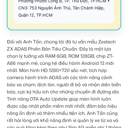
Phường Phước Long B, TP. Thủ Đức, TP.HCM •
CN3: 753 Nguyễn Ảnh Thủ, Tân Chánh Hiệp,
Quận 12, TP.HCM
Đối với Anh Tấn, chúng tôi đã tư vấn mẫu Zestech
ZX ADAS Phiên Bản Tiêu Chuẩn. Đây là một lựa
chọn lý tưởng với RAM 6GB, ROM 128GB, chip ZT-
A86 mạnh mẽ, cùng hệ điều hành Android 13 mới
nhất. Màn hình HD 1280×720 sắc nét, tích hợp
camera hành trình ADAS với các tính năng cảnh
báo va chạm, lệch làn, người đi bộ và nhận diện biển
báo, cực kỳ hữu ích cho những chuyến đi đường dài.
Tính năng OTA Auto Update giúp màn hình luôn
được cập nhật phần mềm mới nhất, đảm bảo hiệu
năng ổn định và thêm nhiều tiện ích. Anh Tấn cũng
rất hài lòng với khả năng định vị quản lý xe từ xa và
các quà tặng kèm theo như Sim 4G miễn phí 1 tháng