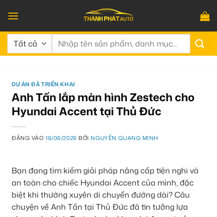
Bỏ
qua
nội
Tìm
dung
kiếm:
DỰ ÁN ĐÃ TRIỂN KHAI
Anh Tấn lắp màn hình Zestech cho
Hyundai Accent tại Thủ Đức
ĐĂNG VÀO
18/06/2026
BỞI
NGUYỄN QUANG MINH
Bạn đang tìm kiếm giải pháp nâng cấp tiện nghi và
an toàn cho chiếc Hyundai Accent của mình, đặc
biệt khi thường xuyên di chuyển đường dài? Câu
chuyện về Anh Tấn tại Thủ Đức đã tin tưởng lựa