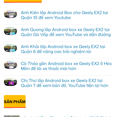
Anh Kiên lắp Android Box cho Geely EX2 tại
Quận 10 để xem Youtube
Không
có
Anh Quang lắp Android box xe Geely EX2 tại
bình
luận
Quận Gò Vấp để xem YouTube và dẫn đường
ở
Anh
Không
Kiên
có
Anh Khải lắp Android box xe Geely EX2 tại
lắp
bình
Android
luận
Quận 6 để nâng cao trải nghiệm lái
Box
ở
cho
Anh
Không
Geely
Quang
có
Cô Thảo gắn Android box xe Geely EX2 ở Hóc
EX2
lắp
bình
tại
Android
luận
Môn để lái xe thoải mái hơn
Quận
box
ở
10
xe
Anh
Không
để
Geely
Khải
có
Chị Thư lắp Android box xe Geely EX2 tại
xem
EX2
lắp
bình
Youtube
tại
Android
luận
Quận 7 để xem bản đồ, YouTube tiện lợi hơn
Quận
box
ở
Gò
xe
Cô
Không
Vấp
Geely
Thảo
có
để
EX2
gắn
bình
xem
tại
Android
SẢN PHẨM
luận
YouTube
Quận
box
ở
và
6
xe
Chị
dẫn
để
Geely
Thư
đường
nâng
EX2
lắp