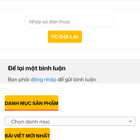
Để lại một bình luận
Bạn phải
đăng nhập
để gửi bình luận.
DANH MỤC SẢN PHẨM
Chọn danh mục
BÀI VIẾT MỚI NHẤT