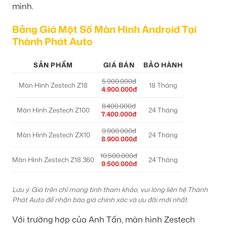
mình.
Bảng Giá Một Số Màn Hình Android Tại
Thành Phát Auto
SẢN PHẨM
GIÁ BÁN
BẢO HÀNH
5.900.000đ
Màn Hình Zestech Z18
18 Tháng
4.900.000đ
8.400.000đ
Màn Hình Zestech Z100
24 Tháng
7.400.000đ
9.900.000đ
Màn Hình Zestech ZX10
24 Tháng
8.900.000đ
10.500.000đ
Màn Hình Zestech Z18 360
24 Tháng
9.500.000đ
Lưu ý: Giá trên chỉ mang tính tham khảo, vui lòng liên hệ Thành
Phát Auto để nhận báo giá chính xác và ưu đãi mới nhất.
Với trường hợp của Anh Tấn, màn hình Zestech