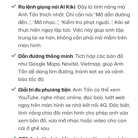
Ra lệnh giọng nói AI Kiki
: Đây là tính năng mà
Anh Tấn thích nhất. Chỉ cần nói “Mở dẫn đường
đến…”, “Mở nhạc…”, “Kiểm tra phạt nguội…”, Kiki sẽ
thực hiện ngay lập tức. Việc này giúp anh tập
trung lái xe hơn, không cần phải mò mẫm trên
màn hình.
Dẫn đường thông minh
: Tích hợp các bản đồ
như Google Maps, Navitel, Vietmap, giúp Anh
Tấn dễ dàng tìm đường, tránh kẹt xe và cảnh
báo tốc độ.
Giải trí đa phương tiện
: Anh Tấn có thể xem
YouTube, nghe nhạc online, đọc báo, lướt web
ngay trên màn hình xe nhờ kết nối 4G. Đặc biệt,
tính năng chia đôi màn hình cho phép anh vừa
xem bản đồ, vừa mở nhạc hoặc video cho con
cái ở ghế sau.