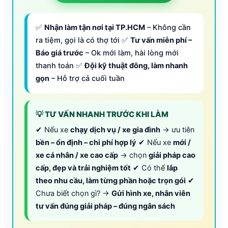
✅
Nhận làm tận nơi tại TP.HCM
– Không cần
ra tiệm, gọi là có thợ tới ✅
Tư vấn miễn phí –
Báo giá trước
– Ok mới làm, hài lòng mới
thanh toán ✅
Đội kỹ thuật đông, làm nhanh
gọn
– Hỗ trợ cả cuối tuần
💡 TƯ VẤN NHANH TRƯỚC KHI LÀM
✔ Nếu xe
chạy dịch vụ / xe gia đình
→ ưu tiên
bền – ổn định – chi phí hợp lý
✔ Nếu xe
mới /
xe cá nhân / xe cao cấp
→ chọn
giải pháp cao
cấp, đẹp và trải nghiệm tốt
✔ Có thể
lắp
theo nhu cầu, làm từng phần hoặc trọn gói
✔
Chưa biết chọn gì? →
Gửi hình xe, nhân viên
tư vấn đúng giải pháp – đúng ngân sách