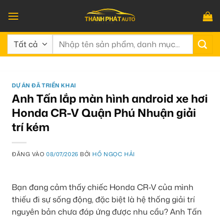
Bỏ
qua
nội
Tìm
dung
kiếm:
DỰ ÁN ĐÃ TRIỂN KHAI
Anh Tấn lắp màn hình android xe hơi
Honda CR-V Quận Phú Nhuận giải
trí kém
ĐĂNG VÀO
08/07/2026
BỞI
HỒ NGỌC HẢI
Bạn đang cảm thấy chiếc Honda CR-V của mình
thiếu đi sự sống động, đặc biệt là hệ thống giải trí
nguyên bản chưa đáp ứng được nhu cầu? Anh Tấn