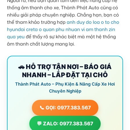
Ngoài ra, nếu bạn quan tâm đến việc nâng cấp hệ
thống âm thanh cho xe, Thành Phát Auto cũng có
nhiều giải pháp chuyên nghiệp. Chẳng hạn, bạn có
thể tham khảo trường hợp
anh duy do loa o to cho
hyundai creta o quan phu nhuan vi am thanh zin
qua yeu
để thấy rõ sự khác biệt mà một hệ thống
âm thanh chất lượng mang lại.
🚗 HỖ TRỢ TẬN NƠI – BÁO GIÁ
NHANH – LẮP ĐẶT TẠI CHỖ
Thành Phát Auto – Phụ Kiện & Nâng Cấp Xe Hơi
Chuyên Nghiệp
📞 GỌI: 0977.383.567
💬 ZALO: 0977.383.567