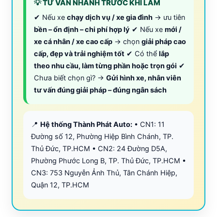
💡 TƯ VẤN NHANH TRƯỚC KHI LÀM
✔ Nếu xe
chạy dịch vụ / xe gia đình
→ ưu tiên
bền – ổn định – chi phí hợp lý
✔ Nếu xe
mới /
xe cá nhân / xe cao cấp
→ chọn
giải pháp cao
cấp, đẹp và trải nghiệm tốt
✔ Có thể
lắp
theo nhu cầu, làm từng phần hoặc trọn gói
✔
Chưa biết chọn gì? →
Gửi hình xe, nhân viên
tư vấn đúng giải pháp – đúng ngân sách
📍
Hệ thống Thành Phát Auto:
• CN1: 11
Đường số 12, Phường Hiệp Bình Chánh, TP.
Thủ Đức, TP.HCM • CN2: 24 Đường D5A,
Phường Phước Long B, TP. Thủ Đức, TP.HCM •
CN3: 753 Nguyễn Ảnh Thủ, Tân Chánh Hiệp,
Quận 12, TP.HCM