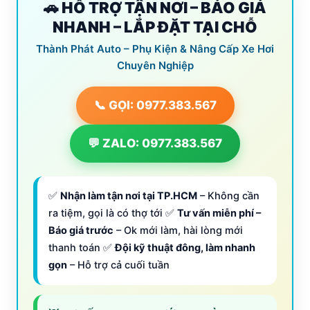
🚗 HỖ TRỢ TẬN NƠI – BÁO GIÁ
NHANH – LẮP ĐẶT TẠI CHỖ
Thành Phát Auto – Phụ Kiện & Nâng Cấp Xe Hơi
Chuyên Nghiệp
📞 GỌI: 0977.383.567
💬 ZALO: 0977.383.567
✅
Nhận làm tận nơi tại TP.HCM
– Không cần
ra tiệm, gọi là có thợ tới ✅
Tư vấn miễn phí –
Báo giá trước
– Ok mới làm, hài lòng mới
thanh toán ✅
Đội kỹ thuật đông, làm nhanh
gọn
– Hỗ trợ cả cuối tuần