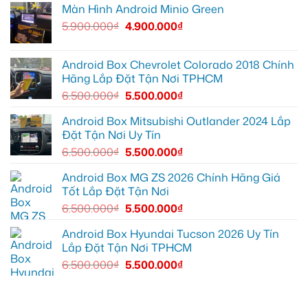
Màn Hình Android Minio Green
Quận
Quận
bi
9
1,
gầm
5.900.000
₫
4.900.000
₫
vì
nâng
ô
màn
cấp
tô
zin
giải
cho
thiếu
trí
Ford
tiện
Everest
Android Box Chevrolet Colorado 2018 Chính
ích
tại
Hãng Lắp Đặt Tận Nơi TPHCM
Thủ
Đức
6.500.000
₫
5.500.000
₫
cần
ánh
sáng
Android Box Mitsubishi Outlander 2024 Lắp
tốt
Đặt Tận Nơi Uy Tín
hơn
6.500.000
₫
5.500.000
₫
Android Box MG ZS 2026 Chính Hãng Giá
Tốt Lắp Đặt Tận Nơi
6.500.000
₫
5.500.000
₫
Android Box Hyundai Tucson 2026 Uy Tín
Lắp Đặt Tận Nơi TPHCM
6.500.000
₫
5.500.000
₫