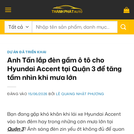
Bỏ
qua
nội
Tìm
dung
kiếm:
DỰ ÁN ĐÃ TRIỂN KHAI
Anh Tấn lắp đèn gầm ô tô cho
Hyundai Accent tại Quận 3 để tăng
tầm nhìn khi mưa lớn
ĐĂNG VÀO
15/06/2026
BỞI
LÊ QUANG NHẬT PHƯƠNG
Bạn đang gặp khó khăn khi lái xe Hyundai Accent
vào ban đêm hay trong những cơn mưa lớn tại
Quận 3
? Ánh sáng đèn zin yếu ớt không đủ để quan