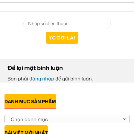
Để lại một bình luận
Bạn phải
đăng nhập
để gửi bình luận.
DANH MỤC SẢN PHẨM
Chọn danh mục
BÀI VIẾT MỚI NHẤT