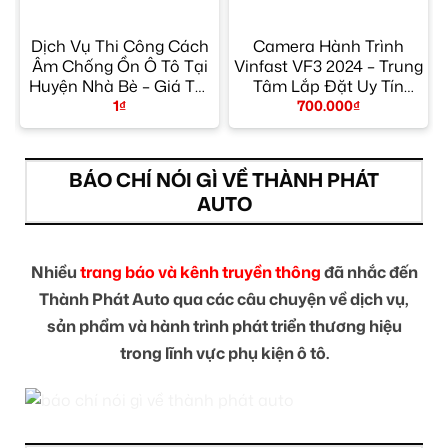
Dịch Vụ Thi Công Cách
Camera Hành Trình
a
Âm Chống Ồn Ô Tô Tại
Vinfast VF3 2024 – Trung
Huyện Nhà Bè – Giá Tốt
Tâm Lắp Đặt Uy Tín
TPHCM
TPHCM
1
₫
700.000
₫
BÁO CHÍ NÓI GÌ VỀ THÀNH PHÁT
AUTO
Nhiều
trang báo và kênh truyền thông
đã nhắc đến
Thành Phát Auto qua các câu chuyện về dịch vụ,
sản phẩm và hành trình phát triển thương hiệu
trong lĩnh vực phụ kiện ô tô.