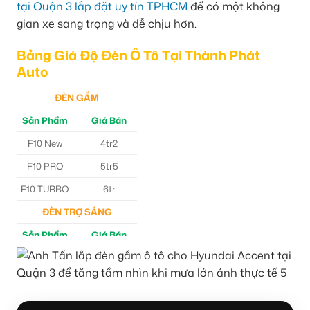
tại Quận 3 lắp đặt uy tín TPHCM
để có một không
gian xe sang trọng và dễ chịu hơn.
Bảng Giá Độ Đèn Ô Tô Tại Thành Phát
Auto
ĐÈN GẦM
Sản Phẩm
Giá Bán
F10 New
4tr2
F10 PRO
5tr5
F10 TURBO
6tr
ĐÈN TRỢ SÁNG
Sản Phẩm
Giá Bán
M30 Ultra
4tr5
Aozoom EX3
5tr