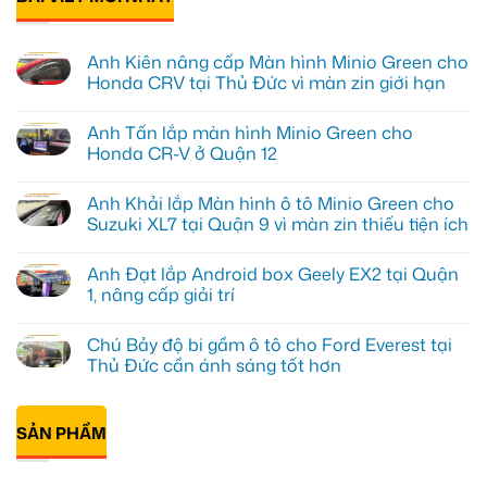
Anh Kiên nâng cấp Màn hình Minio Green cho
Honda CRV tại Thủ Đức vì màn zin giới hạn
Không
có
Anh Tấn lắp màn hình Minio Green cho
bình
luận
Honda CR-V ở Quận 12
ở
Anh
Không
Kiên
có
Anh Khải lắp Màn hình ô tô Minio Green cho
nâng
bình
cấp
luận
Suzuki XL7 tại Quận 9 vì màn zin thiếu tiện ích
Màn
ở
hình
Anh
Không
Minio
Tấn
có
Anh Đạt lắp Android box Geely EX2 tại Quận
Green
lắp
bình
cho
màn
luận
1, nâng cấp giải trí
Honda
hình
ở
CRV
Minio
Anh
Không
tại
Green
Khải
có
Chú Bảy độ bi gầm ô tô cho Ford Everest tại
Thủ
cho
lắp
bình
Đức
Honda
Màn
luận
Thủ Đức cần ánh sáng tốt hơn
vì
CR-
hình
ở
màn
V
ô
Anh
Không
zin
ở
tô
Đạt
có
giới
Quận
Minio
lắp
bình
hạn
12
Green
Android
SẢN PHẨM
luận
cho
box
ở
Suzuki
Geely
Chú
XL7
EX2
Bảy
tại
tại
độ