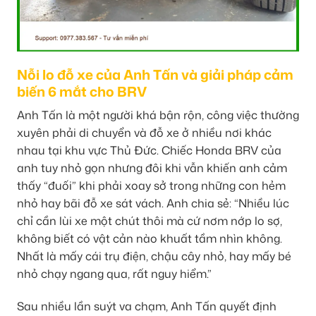
Nỗi lo đỗ xe của Anh Tấn và giải pháp cảm
biến 6 mắt cho BRV
Anh Tấn là một người khá bận rộn, công việc thường
xuyên phải di chuyển và đỗ xe ở nhiều nơi khác
nhau tại khu vực Thủ Đức. Chiếc Honda BRV của
anh tuy nhỏ gọn nhưng đôi khi vẫn khiến anh cảm
thấy “đuối” khi phải xoay sở trong những con hẻm
nhỏ hay bãi đỗ xe sát vách. Anh chia sẻ: “Nhiều lúc
chỉ cần lùi xe một chút thôi mà cứ nơm nớp lo sợ,
không biết có vật cản nào khuất tầm nhìn không.
Nhất là mấy cái trụ điện, chậu cây nhỏ, hay mấy bé
nhỏ chạy ngang qua, rất nguy hiểm.”
Sau nhiều lần suýt va chạm, Anh Tấn quyết định