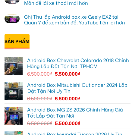
tại
Android
luận
Môn để lái xe thoải mái hơn
Quận
box
ở
10
xe
Anh
Không
để
Geely
Khải
có
Chị Thư lắp Android box xe Geely EX2 tại
xem
EX2
lắp
bình
Youtube
tại
Android
luận
Quận 7 để xem bản đồ, YouTube tiện lợi hơn
Quận
box
ở
Gò
xe
Cô
Không
Vấp
Geely
Thảo
có
để
EX2
gắn
bình
xem
tại
Android
SẢN PHẨM
luận
YouTube
Quận
box
ở
và
6
xe
Chị
dẫn
để
Geely
Thư
đường
nâng
EX2
lắp
Android Box Chevrolet Colorado 2018 Chính
cao
ở
Android
trải
Hóc
box
Hãng Lắp Đặt Tận Nơi TPHCM
nghiệm
Môn
xe
lái
để
Geely
6.500.000
₫
5.500.000
₫
lái
EX2
xe
tại
thoải
Quận
Android Box Mitsubishi Outlander 2024 Lắp
mái
7
Đặt Tận Nơi Uy Tín
hơn
để
xem
6.500.000
₫
5.500.000
₫
bản
đồ,
YouTube
Android Box MG ZS 2026 Chính Hãng Giá
tiện
Tốt Lắp Đặt Tận Nơi
lợi
hơn
6.500.000
₫
5.500.000
₫
Android Box Hyundai Tucson 2026 Uy Tín