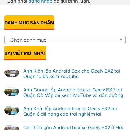
Bạn phải
đăng nhập
để gửi bình luận.
DANH MỤC SẢN PHẨM
Chọn danh mục
BÀI VIẾT MỚI NHẤT
Anh Kiên lắp Android Box cho Geely EX2 tại
Quận 10 để xem Youtube
Không
có
Anh Quang lắp Android box xe Geely EX2 tại
bình
luận
Quận Gò Vấp để xem YouTube và dẫn đường
ở
Anh
Không
Kiên
có
Anh Khải lắp Android box xe Geely EX2 tại
lắp
bình
Android
luận
Quận 6 để nâng cao trải nghiệm lái
Box
ở
cho
Anh
Không
Geely
Quang
có
Cô Thảo gắn Android box xe Geely EX2 ở Hóc
EX2
lắp
bình