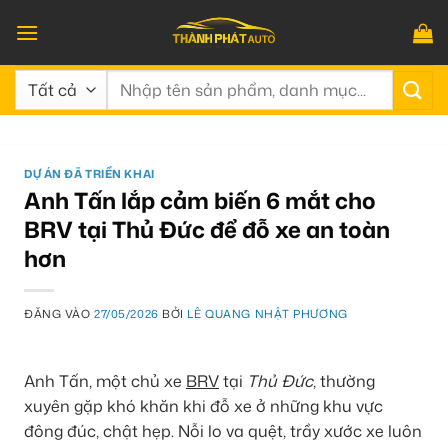
Bỏ
qua
nội
Tìm
dung
kiếm:
DỰ ÁN ĐÃ TRIỂN KHAI
Anh Tấn lắp cảm biến 6 mắt cho
BRV tại Thủ Đức để đỗ xe an toàn
hơn
ĐĂNG VÀO
27/05/2026
BỞI
LÊ QUANG NHẬT PHƯƠNG
Anh Tấn, một chủ xe
BRV
tại
Thủ Đức
, thường
xuyên gặp khó khăn khi đỗ xe ở những khu vực
đông đúc, chật hẹp. Nỗi lo va quệt, trầy xước xe luôn