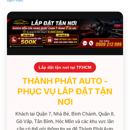
Lắp đặt tận nơi tại TP.HCM
THÀNH PHÁT AUTO -
PHỤC VỤ LẮP ĐẶT TẬN
NƠI
Khách tại Quận 7, Nhà Bè, Bình Chánh, Quận 8,
Gò Vấp, Tân Bình, Hóc Môn và các khu vực lân
cận có thể gửi thông tin xe để Thành Phát Auto