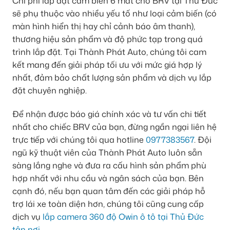
Chi phí lắp đặt cảm biến 6 mắt cho BRV tại Thủ Đức
sẽ phụ thuộc vào nhiều yếu tố như loại cảm biến (có
màn hình hiển thị hay chỉ cảnh báo âm thanh),
thương hiệu sản phẩm và độ phức tạp trong quá
trình lắp đặt. Tại Thành Phát Auto, chúng tôi cam
kết mang đến giải pháp tối ưu với mức giá hợp lý
nhất, đảm bảo chất lượng sản phẩm và dịch vụ lắp
đặt chuyên nghiệp.
Để nhận được báo giá chính xác và tư vấn chi tiết
nhất cho chiếc BRV của bạn, đừng ngần ngại liên hệ
trực tiếp với chúng tôi qua hotline
0977383567
. Đội
ngũ kỹ thuật viên của Thành Phát Auto luôn sẵn
sàng lắng nghe và đưa ra cấu hình sản phẩm phù
hợp nhất với nhu cầu và ngân sách của bạn. Bên
cạnh đó, nếu bạn quan tâm đến các giải pháp hỗ
trợ lái xe toàn diện hơn, chúng tôi cũng cung cấp
dịch vụ
lắp camera 360 độ Owin ô tô tại Thủ Đức
tận nơi
.