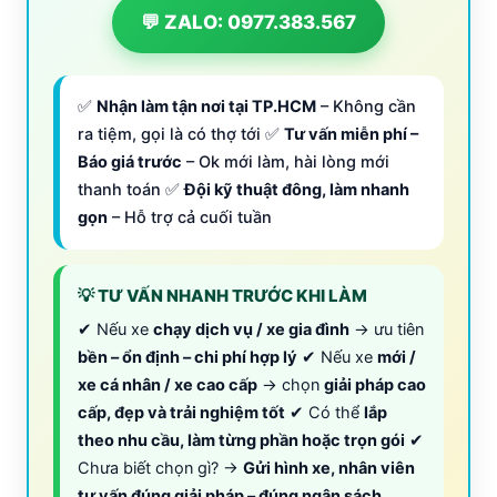
💬 ZALO: 0977.383.567
✅
Nhận làm tận nơi tại TP.HCM
– Không cần
ra tiệm, gọi là có thợ tới ✅
Tư vấn miễn phí –
Báo giá trước
– Ok mới làm, hài lòng mới
thanh toán ✅
Đội kỹ thuật đông, làm nhanh
gọn
– Hỗ trợ cả cuối tuần
💡 TƯ VẤN NHANH TRƯỚC KHI LÀM
✔ Nếu xe
chạy dịch vụ / xe gia đình
→ ưu tiên
bền – ổn định – chi phí hợp lý
✔ Nếu xe
mới /
xe cá nhân / xe cao cấp
→ chọn
giải pháp cao
cấp, đẹp và trải nghiệm tốt
✔ Có thể
lắp
theo nhu cầu, làm từng phần hoặc trọn gói
✔
Chưa biết chọn gì? →
Gửi hình xe, nhân viên
tư vấn đúng giải pháp – đúng ngân sách