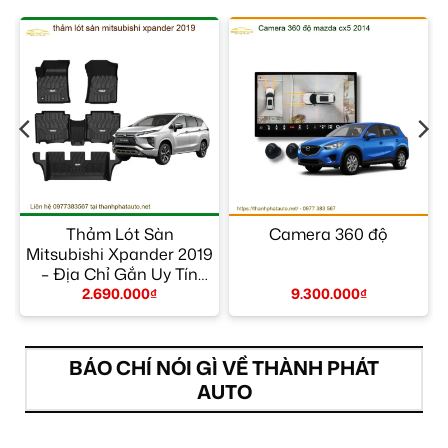
–
Thảm Lót Sàn
Camera 360 độ
Mitsubishi Xpander 2019
– Địa Chỉ Gắn Uy Tín
TPHCM
2.690.000
₫
9.300.000
₫
BÁO CHÍ NÓI GÌ VỀ THÀNH PHÁT
AUTO