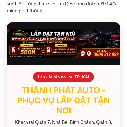
suất lốp, tặng định vị quản lý xe trọn đời và SIM 4G
miễn phí 1 tháng.
Lắp đặt tận nơi tại TP.HCM
THÀNH PHÁT AUTO -
PHỤC VỤ LẮP ĐẶT TẬN
NƠI
Khách tại Quận 7, Nhà Bè, Bình Chánh, Quận 8,