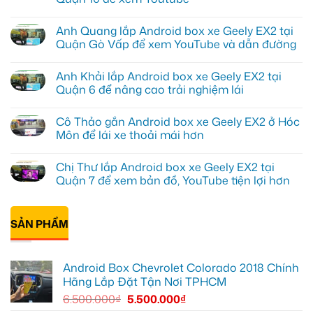
Không
có
Anh Quang lắp Android box xe Geely EX2 tại
bình
luận
Quận Gò Vấp để xem YouTube và dẫn đường
ở
Anh
Không
Kiên
có
Anh Khải lắp Android box xe Geely EX2 tại
lắp
bình
Android
luận
Quận 6 để nâng cao trải nghiệm lái
Box
ở
cho
Anh
Không
Geely
Quang
có
Cô Thảo gắn Android box xe Geely EX2 ở Hóc
EX2
lắp
bình
tại
Android
luận
Môn để lái xe thoải mái hơn
Quận
box
ở
10
xe
Anh
Không
để
Geely
Khải
có
Chị Thư lắp Android box xe Geely EX2 tại
xem
EX2
lắp
bình
Youtube
tại
Android
luận
Quận 7 để xem bản đồ, YouTube tiện lợi hơn
Quận
box
ở
Gò
xe
Cô
Không
Vấp
Geely
Thảo
có
để
EX2
gắn
bình
xem
tại
Android
SẢN PHẨM
luận
YouTube
Quận
box
ở
và
6
xe
Chị
dẫn
để
Geely
Thư
đường
nâng
EX2
lắp
Android Box Chevrolet Colorado 2018 Chính
cao
ở
Android
trải
Hóc
box
Hãng Lắp Đặt Tận Nơi TPHCM
nghiệm
Môn
xe
lái
để
Geely
6.500.000
₫
5.500.000
₫
lái
EX2
xe
tại