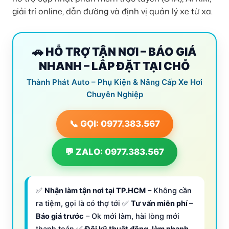
giải trí online, dẫn đường và định vị quản lý xe từ xa.
🚗 HỖ TRỢ TẬN NƠI – BÁO GIÁ
NHANH – LẮP ĐẶT TẠI CHỖ
Thành Phát Auto – Phụ Kiện & Nâng Cấp Xe Hơi
Chuyên Nghiệp
📞 GỌI: 0977.383.567
💬 ZALO: 0977.383.567
✅
Nhận làm tận nơi tại TP.HCM
– Không cần
ra tiệm, gọi là có thợ tới ✅
Tư vấn miễn phí –
Báo giá trước
– Ok mới làm, hài lòng mới