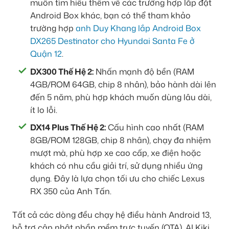
muốn tìm hiểu thêm về các trường hợp lắp đặt
Android Box khác, bạn có thể tham khảo
trường hợp
anh Duy Khang lắp Android Box
DX265 Destinator cho Hyundai Santa Fe ở
Quận 12
.
DX300 Thế Hệ 2:
Nhấn mạnh độ bền (RAM
4GB/ROM 64GB, chip 8 nhân), bảo hành dài lên
đến 5 năm, phù hợp khách muốn dùng lâu dài,
ít lo lỗi.
DX14 Plus Thế Hệ 2:
Cấu hình cao nhất (RAM
8GB/ROM 128GB, chip 8 nhân), chạy đa nhiệm
mượt mà, phù hợp xe cao cấp, xe điện hoặc
khách có nhu cầu giải trí, sử dụng nhiều ứng
dụng. Đây là lựa chọn tối ưu cho chiếc Lexus
RX 350 của Anh Tấn.
Tất cả các dòng đều chạy hệ điều hành Android 13,
hỗ trợ cập nhật phần mềm trực tuyến (OTA), AI Kiki,