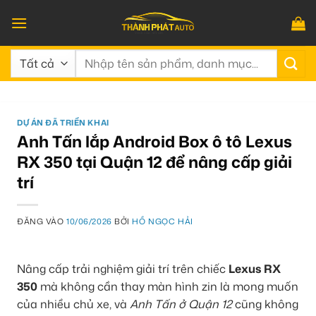
Bỏ
qua
nội
Tìm
dung
kiếm:
DỰ ÁN ĐÃ TRIỂN KHAI
Anh Tấn lắp Android Box ô tô Lexus
RX 350 tại Quận 12 để nâng cấp giải
trí
ĐĂNG VÀO
10/06/2026
BỞI
HỒ NGỌC HẢI
Nâng cấp trải nghiệm giải trí trên chiếc
Lexus RX
350
mà không cần thay màn hình zin là mong muốn
của nhiều chủ xe, và
Anh Tấn ở Quận 12
cũng không