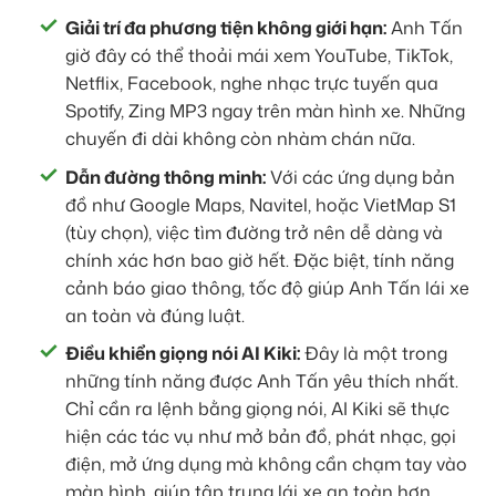
Giải trí đa phương tiện không giới hạn:
Anh Tấn
giờ đây có thể thoải mái xem YouTube, TikTok,
Netflix, Facebook, nghe nhạc trực tuyến qua
Spotify, Zing MP3 ngay trên màn hình xe. Những
chuyến đi dài không còn nhàm chán nữa.
Dẫn đường thông minh:
Với các ứng dụng bản
đồ như Google Maps, Navitel, hoặc VietMap S1
(tùy chọn), việc tìm đường trở nên dễ dàng và
chính xác hơn bao giờ hết. Đặc biệt, tính năng
cảnh báo giao thông, tốc độ giúp Anh Tấn lái xe
an toàn và đúng luật.
Điều khiển giọng nói AI Kiki:
Đây là một trong
những tính năng được Anh Tấn yêu thích nhất.
Chỉ cần ra lệnh bằng giọng nói, AI Kiki sẽ thực
hiện các tác vụ như mở bản đồ, phát nhạc, gọi
điện, mở ứng dụng mà không cần chạm tay vào
màn hình, giúp tập trung lái xe an toàn hơn.