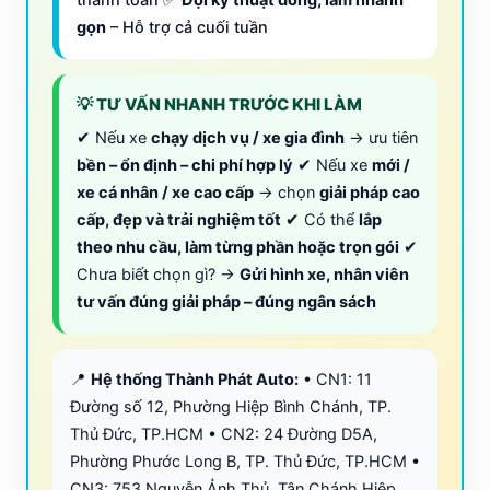
thanh toán ✅
Đội kỹ thuật đông, làm nhanh
gọn
– Hỗ trợ cả cuối tuần
💡 TƯ VẤN NHANH TRƯỚC KHI LÀM
✔ Nếu xe
chạy dịch vụ / xe gia đình
→ ưu tiên
bền – ổn định – chi phí hợp lý
✔ Nếu xe
mới /
xe cá nhân / xe cao cấp
→ chọn
giải pháp cao
cấp, đẹp và trải nghiệm tốt
✔ Có thể
lắp
theo nhu cầu, làm từng phần hoặc trọn gói
✔
Chưa biết chọn gì? →
Gửi hình xe, nhân viên
tư vấn đúng giải pháp – đúng ngân sách
📍
Hệ thống Thành Phát Auto:
• CN1: 11
Đường số 12, Phường Hiệp Bình Chánh, TP.
Thủ Đức, TP.HCM • CN2: 24 Đường D5A,
Phường Phước Long B, TP. Thủ Đức, TP.HCM •
CN3: 753 Nguyễn Ảnh Thủ, Tân Chánh Hiệp,