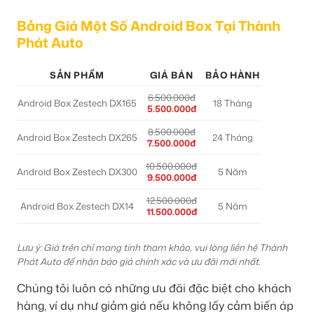
Bảng Giá Một Số Android Box Tại Thành
Phát Auto
SẢN PHẨM
GIÁ BÁN
BẢO HÀNH
6.500.000đ
Android Box Zestech DX165
18 Tháng
5.500.000đ
8.500.000đ
Android Box Zestech DX265
24 Tháng
7.500.000đ
10.500.000đ
Android Box Zestech DX300
5 Năm
9.500.000đ
12.500.000đ
Android Box Zestech DX14
5 Năm
11.500.000đ
Lưu ý: Giá trên chỉ mang tính tham khảo, vui lòng liên hệ Thành
Phát Auto để nhận báo giá chính xác và ưu đãi mới nhất.
Chúng tôi luôn có những ưu đãi đặc biệt cho khách
hàng, ví dụ như giảm giá nếu không lấy cảm biến áp