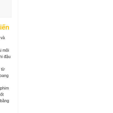
iến
 và
i môi
hi đậu
 từ
hoang
 phim
ốt
 bằng