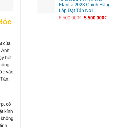
Elantra 2023 Chính Hãng
Lắp Đặt Tận Nơi
6.500.000
₫
5.500.000
₫
Hóc
t của
. Anh
ạy hết
xuống
ước vào
 Tấn.
ớp, có
ặt kính
y không
tình