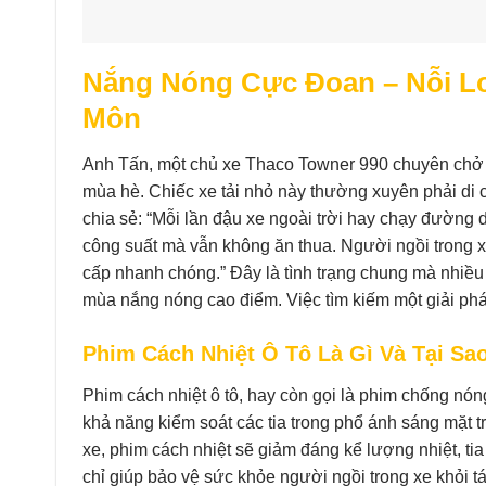
Nắng Nóng Cực Đoan – Nỗi Lo
Môn
Anh Tấn, một chủ xe Thaco Towner 990 chuyên chở h
mùa hè. Chiếc xe tải nhỏ này thường xuyên phải di c
chia sẻ: “Mỗi lần đậu xe ngoài trời hay chạy đường d
công suất mà vẫn không ăn thua. Người ngồi trong xe
cấp nhanh chóng.” Đây là tình trạng chung mà nhiều b
mùa nắng nóng cao điểm. Việc tìm kiếm một giải ph
Phim Cách Nhiệt Ô Tô Là Gì Và Tại Sao
Phim cách nhiệt ô tô, hay còn gọi là phim chống nóng
khả năng kiểm soát các tia trong phổ ánh sáng mặt tr
xe, phim cách nhiệt sẽ giảm đáng kể lượng nhiệt, ti
chỉ giúp bảo vệ sức khỏe người ngồi trong xe khỏi tá