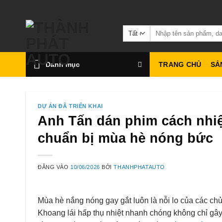
Bỏ
qua
Tìm
nội
kiếm:
dung
Danh mục
TRANG CHỦ
SẢ
DỰ ÁN ĐÃ TRIỂN KHAI
Anh Tấn dán phim cách nhiệ
chuẩn bị mùa hè nóng bức
ĐĂNG VÀO
10/06/2026
BỞI
THANHPHATAUTO
Mùa hè nắng nóng gay gắt luôn là nỗi lo của các chủ
Khoang lái hấp thụ nhiệt nhanh chóng không chỉ gâ