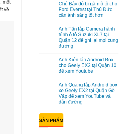
có
, một
Chú Bảy độ bi gầm ô tô cho
bình
luận
ết về
Ford Everest tại Thủ Đức
ở
cần ánh sáng tốt hơn
Anh
Đạt
Không
lắp
có
Android
Anh Tấn lắp Camera hành
bình
box
luận
trình ô tô Suzuki XL7 tại
Geely
ở
EX2
Quận 12 để ghi lại mọi cung
Chú
tại
Bảy
đường
Quận
độ
1,
bi
Không
nâng
gầm
có
cấp
Anh Kiên lắp Android Box
ô
bình
giải
tô
luận
cho Geely EX2 tại Quận 10
trí
ở
cho
để xem Youtube
Anh
Ford
Tấn
Everest
Không
lắp
tại
có
Camera
Thủ
Anh Quang lắp Android box
bình
hành
Đức
luận
xe Geely EX2 tại Quận Gò
trình
cần
ở
ô
ánh
Vấp để xem YouTube và
Anh
tô
sáng
Kiên
dẫn đường
Suzuki
tốt
lắp
XL7
hơn
Android
Không
tại
Box
có
Quận
cho
bình
12
SẢN PHẨM
Geely
luận
để
ở
EX2
ghi
Anh
tại
lại
Quang
Quận
mọi