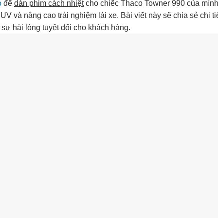
o
để
dán phim cách nhiệt
cho chiếc Thaco Towner 990 của mình
 UV và nâng cao trải nghiệm lái xe. Bài viết này sẽ chia sẻ chi ti
 sự hài lòng tuyệt đối cho khách hàng.