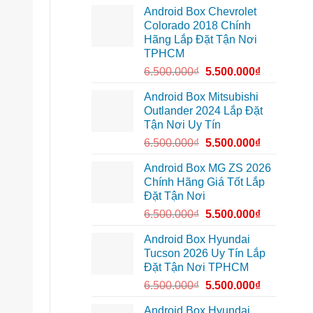
lắp
10
cung
Android Box Chevrolet
Android
để
đường
box
xem
Colorado 2018 Chính
xe
Youtube
Hãng Lắp Đặt Tận Nơi
Geely
EX2
TPHCM
tại
Quận
6.500.000
₫
5.500.000
₫
Gò
Vấp
để
Android Box Mitsubishi
xem
Outlander 2024 Lắp Đặt
YouTube
và
Tận Nơi Uy Tín
dẫn
đường
6.500.000
₫
5.500.000
₫
Android Box MG ZS 2026
Chính Hãng Giá Tốt Lắp
Đặt Tận Nơi
6.500.000
₫
5.500.000
₫
Android Box Hyundai
Tucson 2026 Uy Tín Lắp
Đặt Tận Nơi TPHCM
6.500.000
₫
5.500.000
₫
Android Box Hyundai