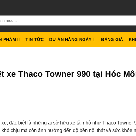
N PHẨM
TIN TỨC
DỰ ÁN HẰNG NGÀY
BẢNG GIÁ
KH
t xe Thaco Towner 990 tại Hóc Mô
 xe, đặc biệt là những ai sở hữu xe tải nhỏ như Thaco Towner 
y khó chịu mà còn ảnh hưởng đến độ bền nội thất và sức khỏe 