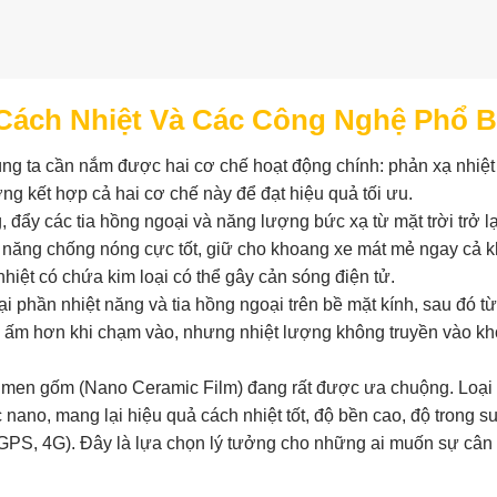
Cách Nhiệt Và Các Công Nghệ Phổ B
úng ta cần nắm được hai cơ chế hoạt động chính: phản xạ nhiệt
ờng kết hợp cả hai cơ chế này để đạt hiệu quả tối ưu.
đẩy các tia hồng ngoại và năng lượng bức xạ từ mặt trời trở lạ
 năng chống nóng cực tốt, giữ cho khoang xe mát mẻ ngay cả k
hiệt có chứa kim loại có thể gây cản sóng điện tử.
i phần nhiệt năng và tia hồng ngoại trên bề mặt kính, sau đó từ
hể ấm hơn khi chạm vào, nhưng nhiệt lượng không truyền vào k
ệt men gốm (Nano Ceramic Film) đang rất được ưa chuộng. Loại
nano, mang lại hiệu quả cách nhiệt tốt, độ bền cao, độ trong su
ử (GPS, 4G). Đây là lựa chọn lý tưởng cho những ai muốn sự cân