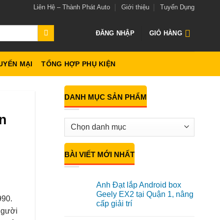
Liên Hệ – Thành Phát Auto
Giới thiệu
Tuyển Dụng
ĐĂNG NHẬP
GIỎ HÀNG
UYẾN MẠI
TỔNG HỢP PHỤ KIỆN
DANH MỤC SẢN PHẨM
n
BÀI VIẾT MỚI NHẤT
Anh Đạt lắp Android box
Geely EX2 tại Quận 1, nâng
990.
cấp giải trí
người
Không