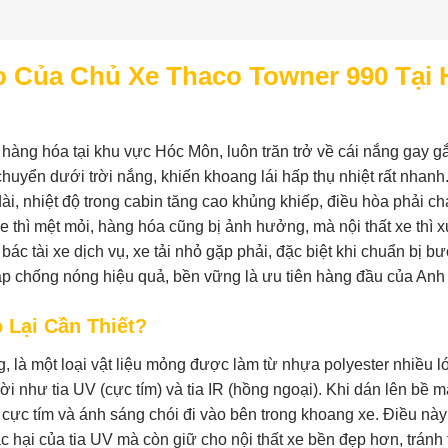
 Của Chủ Xe Thaco Towner 990 Tại 
àng hóa tại khu vực Hóc Môn, luôn trăn trở về cái nắng gay gắ
huyển dưới trời nắng, khiến khoang lái hấp thụ nhiệt rất nhanh
ài, nhiệt độ trong cabin tăng cao khủng khiếp, điều hòa phải ch
 thì mệt mỏi, hàng hóa cũng bị ảnh hưởng, mà nội thất xe thì 
ác tài xe dịch vụ, xe tải nhỏ gặp phải, đặc biệt khi chuẩn bị b
áp chống nóng hiệu quả, bền vững là ưu tiên hàng đầu của Anh
 Lại Cần Thiết?
, là một loại vật liệu mỏng được làm từ nhựa polyester nhiều l
ời như tia UV (cực tím) và tia IR (hồng ngoại). Khi dán lên bề m
a cực tím và ánh sáng chói đi vào bên trong khoang xe. Điều nà
c hại của tia UV mà còn giữ cho nội thất xe bền đẹp hơn, tránh 