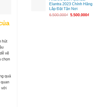
Elantra 2023 Chính Hãng
Lắp Đặt Tận Nơi
6.500.000
₫
5.500.000
₫
 của
m hút
hậu
dễ vệ
a chọn
ông quá
u quan
 với