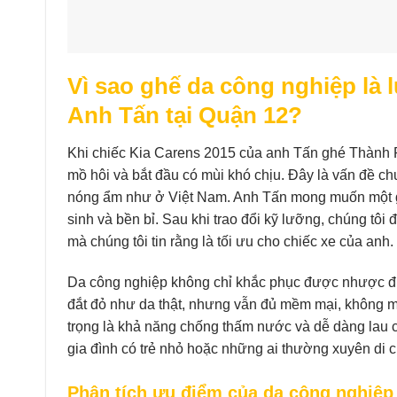
Vì sao ghế da công nghiệp là 
Anh Tấn tại Quận 12?
Khi chiếc Kia Carens 2015 của anh Tấn ghé Thành Ph
mồ hôi và bắt đầu có mùi khó chịu. Đây là vấn đề ch
nóng ẩm như ở Việt Nam. Anh Tấn mong muốn một gi
sinh và bền bỉ. Sau khi trao đổi kỹ lưỡng, chúng tô
mà chúng tôi tin rằng là tối ưu cho chiếc xe của anh.
Da công nghiệp không chỉ khắc phục được nhược điể
đắt đỏ như da thật, nhưng vẫn đủ mềm mại, không mù
trọng là khả năng chống thấm nước và dễ dàng lau ch
gia đình có trẻ nhỏ hoặc những ai thường xuyên di 
Phân tích ưu điểm của da công nghiệp (