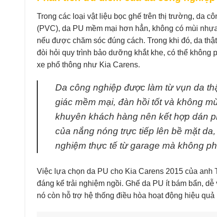
Trong các loại vật liệu bọc ghế trên thị trường, da 
(PVC), da PU mềm mại hơn hẳn, không có mùi nhựa
nếu được chăm sóc đúng cách. Trong khi đó, da thật 
đòi hỏi quy trình bảo dưỡng khắt khe, có thể không
xe phổ thông như Kia Carens.
Da công nghiệp được làm từ vụn da thậ
giác mềm mại, đàn hồi tốt và không mùi
khuyên khách hàng nên kết hợp dán ph
của nắng nóng trực tiếp lên bề mặt da,
nghiệm thực tế từ garage mà không phả
Việc lựa chọn da PU cho Kia Carens 2015 của anh T
đáng kể trải nghiệm ngồi. Ghế da PU ít bám bẩn, dễ 
nó còn hỗ trợ hệ thống điều hòa hoạt động hiệu quả