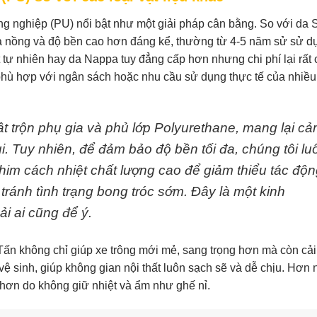
công nghiệp (PU) nổi bật như một giải pháp cân bằng. So với da S
 nồng và độ bền cao hơn đáng kể, thường từ 4-5 năm sử sử d
tự nhiên hay da Nappa tuy đẳng cấp hơn nhưng chi phí lại rất 
 phù hợp với ngân sách hoặc nhu cầu sử dụng thực tế của nhiều
t trộn phụ gia và phủ lớp Polyurethane, mang lại c
. Tuy nhiên, để đảm bảo độ bền tối đa, chúng tôi lu
im cách nhiệt chất lượng cao để giảm thiểu tác độn
 tránh tình trạng bong tróc sớm. Đây là một kinh
i ai cũng để ý.
ấn không chỉ giúp xe trông mới mẻ, sang trọng hơn mà còn cải
vệ sinh, giúp không gian nội thất luôn sạch sẽ và dễ chịu. Hơn 
 hơn do không giữ nhiệt và ẩm như ghế nỉ.