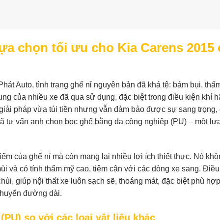
lựa chọn tối ưu cho Kia Carens 2015
át Auto, tình trạng ghế nỉ nguyên bản đã khá tệ: bám bụi, thấ
ung của nhiều xe đã qua sử dụng, đặc biệt trong điều kiện khí 
ải pháp vừa túi tiền nhưng vẫn đảm bảo được sự sang trọng, 
i đã tư vấn anh chọn bọc ghế bằng da công nghiệp (PU) – một lự
m của ghế nỉ mà còn mang lại nhiều lợi ích thiết thực. Nó kh
i và có tính thẩm mỹ cao, tiệm cận với các dòng xe sang. Điề
ùi, giúp nội thất xe luôn sạch sẽ, thoáng mát, đặc biệt phù hợp
chuyển đường dài.
PU) so với các loại vật liệu khác