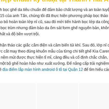
ình bọc ghế da tiêu chuẩn để đảm bảo chất lượng và an toàn tuyệ
15 của anh Tấn, chúng tôi đã thực hiện phương pháp bọc tháo 
háo bỏ hoàn toàn lớp nỉ cũ, sau đó mới tiến hành bọc lớp da côn
 bọc trùm nhưng đảm bảo da ôm sát form ghế nguyên bản, khôn
ất và độ bền vượt trội.
ận tháo các giắc cắm điện và cảm biến túi khí. Sau đó, lớp nỉ 
c cắt may theo đúng khuôn mẫu của từng chi tiết ghế Kia Care
n nệm mút được thực hiện tỉ mỉ, căng đều và cố định chắc chắn, 
 một bộ ghế hoàn hảo như xuất xưởng. Để nâng cấp trải nghiệ
về
địa điểm lắp màn hình android ô tô tại Quận 12
để tìm hiểu các