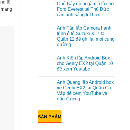
có
ng tôi
Chú Bảy độ bi gầm ô tô cho
bình
luận
, mang
Ford Everest tại Thủ Đức
ở
cần ánh sáng tốt hơn
Anh
Đạt
Không
lắp
có
Android
Anh Tấn lắp Camera hành
bình
box
luận
trình ô tô Suzuki XL7 tại
Geely
ở
EX2
Quận 12 để ghi lại mọi cung
Chú
tại
Bảy
đường
Quận
độ
1,
bi
Không
nâng
gầm
có
cấp
Anh Kiên lắp Android Box
ô
bình
giải
tô
luận
cho Geely EX2 tại Quận 10
trí
ở
cho
để xem Youtube
Anh
Ford
Tấn
Everest
Không
lắp
tại
có
Camera
Thủ
Anh Quang lắp Android box
bình
hành
Đức
luận
xe Geely EX2 tại Quận Gò
trình
cần
ở
ô
ánh
Vấp để xem YouTube và
Anh
tô
sáng
Kiên
dẫn đường
Suzuki
tốt
lắp
XL7
hơn
Android
Không
tại
Box
có
Quận
cho
bình
12
SẢN PHẨM
Geely
luận
để
ở
EX2
ghi
Anh
tại
lại
Quang
Quận
mọi