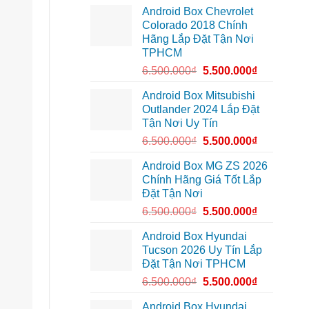
lắp
10
cung
Android Box Chevrolet
Android
để
đường
box
xem
Colorado 2018 Chính
xe
Youtube
Hãng Lắp Đặt Tận Nơi
Geely
EX2
TPHCM
tại
Quận
6.500.000
₫
5.500.000
₫
Gò
Vấp
để
Android Box Mitsubishi
xem
Outlander 2024 Lắp Đặt
YouTube
và
Tận Nơi Uy Tín
dẫn
đường
6.500.000
₫
5.500.000
₫
Android Box MG ZS 2026
Chính Hãng Giá Tốt Lắp
Đặt Tận Nơi
6.500.000
₫
5.500.000
₫
Android Box Hyundai
Tucson 2026 Uy Tín Lắp
Đặt Tận Nơi TPHCM
6.500.000
₫
5.500.000
₫
Android Box Hyundai