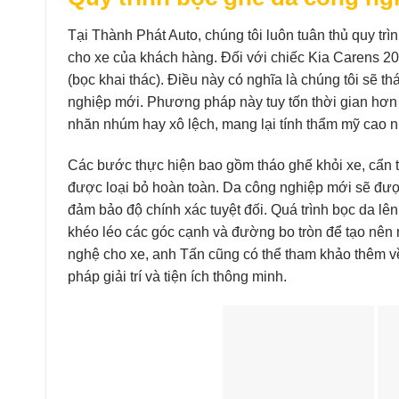
Tại Thành Phát Auto, chúng tôi luôn tuân thủ quy tr
cho xe của khách hàng. Đối với chiếc Kia Carens 20
(bọc khai thác). Điều này có nghĩa là chúng tôi sẽ t
nghiệp mới. Phương pháp này tuy tốn thời gian hơn
nhăn nhúm hay xô lệch, mang lại tính thẩm mỹ cao nh
Các bước thực hiện bao gồm tháo ghế khỏi xe, cẩn th
được loại bỏ hoàn toàn. Da công nghiệp mới sẽ đượ
đảm bảo độ chính xác tuyệt đối. Quá trình bọc da lê
khéo léo các góc cạnh và đường bo tròn để tạo nên
nghệ cho xe, anh Tấn cũng có thể tham khảo thêm 
pháp giải trí và tiện ích thông minh.