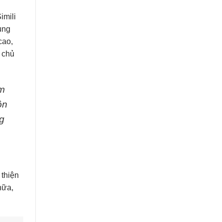
imili
ụng
cao,
 chủ
ảm
ôn
g
 thiện
nữa,