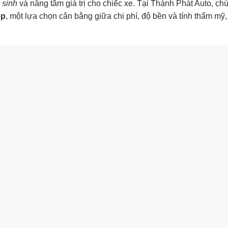
 sinh
và nâng tầm giá trị cho chiếc xe. Tại Thành Phát Auto, chú
ệp
, một lựa chọn cân bằng giữa chi phí, độ bền và tính thẩm mỹ