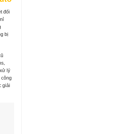
t đối
nỉ
g
g bị
cũ
ns,
xử lý
m công
 giải