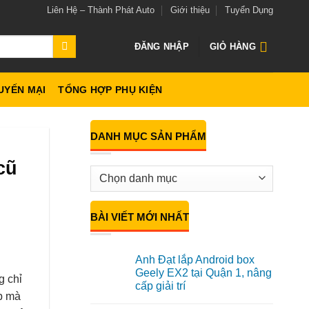
Liên Hệ – Thành Phát Auto
Giới thiệu
Tuyển Dụng
ĐĂNG NHẬP
GIỎ HÀNG
UYẾN MẠI
TỔNG HỢP PHỤ KIỆN
DANH MỤC SẢN PHẨM
cũ
BÀI VIẾT MỚI NHẤT
Anh Đạt lắp Android box
Geely EX2 tại Quận 1, nâng
g chỉ
cấp giải trí
ẹp mà
Không