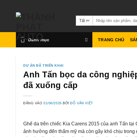
Bỏ
qua
Tìm
nội
kiếm:
dung
Danh mục
TRANG CHỦ
SẢ
DỰ ÁN ĐÃ TRIỂN KHAI
Anh Tấn bọc da công nghiệp
đã xuống cấp
ĐĂNG VÀO
01/06/2026
BỞI
ĐỖ VĂN VIỆT
Ghế da trên chiếc Kia Carens 2015 của anh Tấn tại
ảnh hưởng đến thẩm mỹ mà còn gây khó chịu trong m