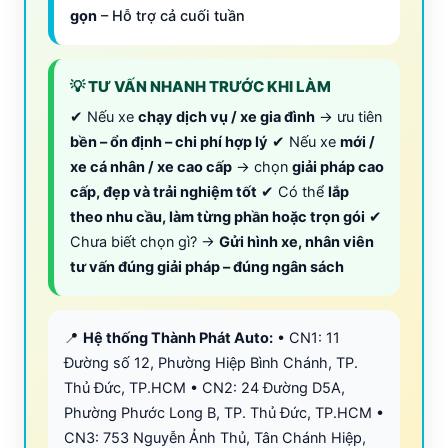
gọn
– Hỗ trợ cả cuối tuần
💡 TƯ VẤN NHANH TRƯỚC KHI LÀM
✔ Nếu xe
chạy dịch vụ / xe gia đình
→ ưu tiên
bền – ổn định – chi phí hợp lý
✔ Nếu xe
mới /
xe cá nhân / xe cao cấp
→ chọn
giải pháp cao
cấp, đẹp và trải nghiệm tốt
✔ Có thể
lắp
theo nhu cầu, làm từng phần hoặc trọn gói
✔
Chưa biết chọn gì? →
Gửi hình xe, nhân viên
tư vấn đúng giải pháp – đúng ngân sách
📍
Hệ thống Thành Phát Auto:
• CN1: 11
Đường số 12, Phường Hiệp Bình Chánh, TP.
Thủ Đức, TP.HCM • CN2: 24 Đường D5A,
Phường Phước Long B, TP. Thủ Đức, TP.HCM •
CN3: 753 Nguyễn Ảnh Thủ, Tân Chánh Hiệp,