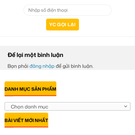
Để lại một bình luận
Bạn phải
đăng nhập
để gửi bình luận.
DANH MỤC SẢN PHẨM
Chọn danh mục
BÀI VIẾT MỚI NHẤT