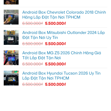
Thủ
ô
Đức
tô
cần
Suzuki
ánh
XL7
Android Box Chevrolet Colorado 2018 Chính
sáng
tại
Hãng Lắp Đặt Tận Nơi TPHCM
tốt
Quận
hơn
12
6.500.000
₫
5.500.000
₫
để
ghi
lại
Android Box Mitsubishi Outlander 2024 Lắp
mọi
Đặt Tận Nơi Uy Tín
cung
đường
6.500.000
₫
5.500.000
₫
Android Box MG ZS 2026 Chính Hãng Giá
Tốt Lắp Đặt Tận Nơi
6.500.000
₫
5.500.000
₫
Android Box Hyundai Tucson 2026 Uy Tín
Lắp Đặt Tận Nơi TPHCM
6.500.000
₫
5.500.000
₫