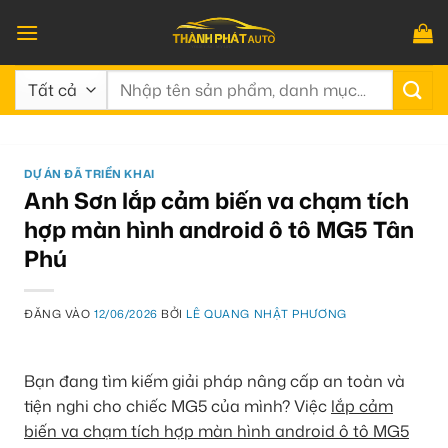
Bỏ
qua
nội
Tìm
dung
kiếm:
DỰ ÁN ĐÃ TRIỂN KHAI
Anh Sơn lắp cảm biến va chạm tích
hợp màn hình android ô tô MG5 Tân
Phú
ĐĂNG VÀO
12/06/2026
BỞI
LÊ QUANG NHẬT PHƯƠNG
Bạn đang tìm kiếm giải pháp nâng cấp an toàn và
tiện nghi cho chiếc MG5 của mình? Việc
lắp cảm
biến va chạm tích hợp màn hình android ô tô MG5