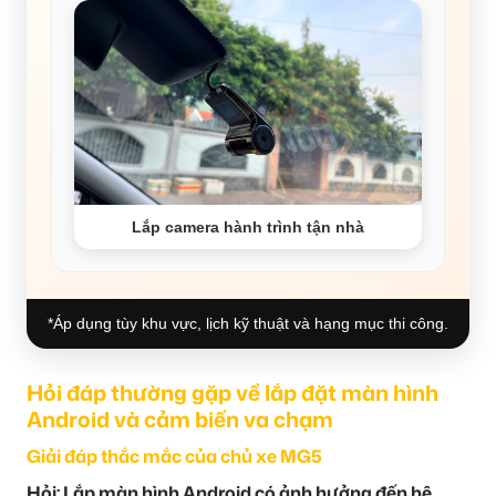
Lắp camera hành trình tận nhà
*Áp dụng tùy khu vực, lịch kỹ thuật và hạng mục thi công.
Hỏi đáp thường gặp về lắp đặt màn hình
Android và cảm biến va chạm
Giải đáp thắc mắc của chủ xe MG5
Hỏi: Lắp màn hình Android có ảnh hưởng đến hệ