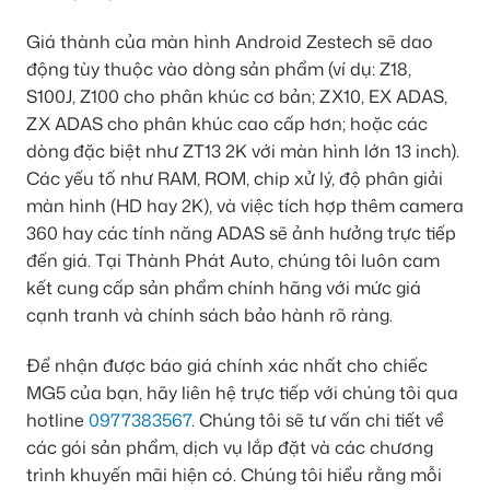
Giá thành của màn hình Android Zestech sẽ dao
động tùy thuộc vào dòng sản phẩm (ví dụ: Z18,
S100J, Z100 cho phân khúc cơ bản; ZX10, EX ADAS,
ZX ADAS cho phân khúc cao cấp hơn; hoặc các
dòng đặc biệt như ZT13 2K với màn hình lớn 13 inch).
Các yếu tố như RAM, ROM, chip xử lý, độ phân giải
màn hình (HD hay 2K), và việc tích hợp thêm camera
360 hay các tính năng ADAS sẽ ảnh hưởng trực tiếp
đến giá. Tại Thành Phát Auto, chúng tôi luôn cam
kết cung cấp sản phẩm chính hãng với mức giá
cạnh tranh và chính sách bảo hành rõ ràng.
Để nhận được báo giá chính xác nhất cho chiếc
MG5 của bạn, hãy liên hệ trực tiếp với chúng tôi qua
hotline
0977383567
. Chúng tôi sẽ tư vấn chi tiết về
các gói sản phẩm, dịch vụ lắp đặt và các chương
trình khuyến mãi hiện có. Chúng tôi hiểu rằng mỗi