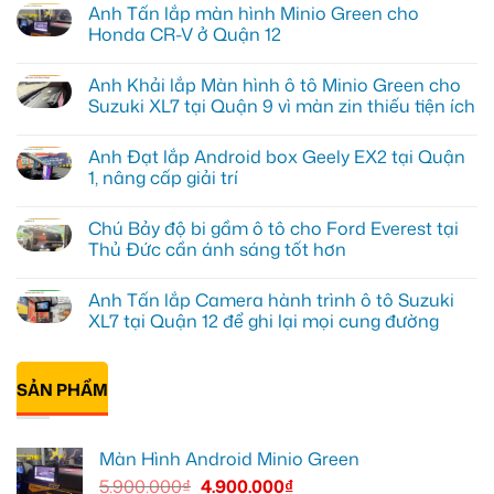
Anh Tấn lắp màn hình Minio Green cho
Honda CR-V ở Quận 12
Không
có
Anh Khải lắp Màn hình ô tô Minio Green cho
bình
luận
Suzuki XL7 tại Quận 9 vì màn zin thiếu tiện ích
ở
Anh
Không
Tấn
có
Anh Đạt lắp Android box Geely EX2 tại Quận
lắp
bình
màn
luận
1, nâng cấp giải trí
hình
ở
Minio
Anh
Không
Green
Khải
có
Chú Bảy độ bi gầm ô tô cho Ford Everest tại
cho
lắp
bình
Honda
Màn
luận
Thủ Đức cần ánh sáng tốt hơn
CR-
hình
ở
V
ô
Anh
Không
ở
tô
Đạt
có
Anh Tấn lắp Camera hành trình ô tô Suzuki
Quận
Minio
lắp
bình
12
Green
Android
luận
XL7 tại Quận 12 để ghi lại mọi cung đường
cho
box
ở
Suzuki
Geely
Chú
Không
XL7
EX2
Bảy
có
tại
tại
độ
bình
Quận
Quận
bi
SẢN PHẨM
luận
9
1,
gầm
ở
vì
nâng
ô
Anh
màn
cấp
tô
Tấn
zin
giải
cho
lắp
Màn Hình Android Minio Green
thiếu
trí
Ford
Camera
tiện
Everest
hành
5.900.000
₫
4.900.000
₫
ích
tại
trình