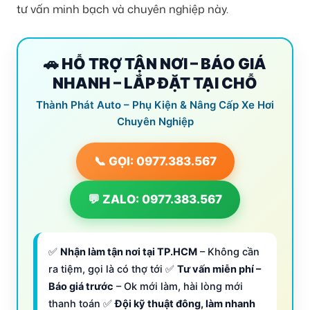
tư vấn minh bạch và chuyên nghiệp này.
🚗 HỖ TRỢ TẬN NƠI – BÁO GIÁ
NHANH – LẮP ĐẶT TẠI CHỖ
Thành Phát Auto – Phụ Kiện & Nâng Cấp Xe Hơi
Chuyên Nghiệp
📞 GỌI: 0977.383.567
💬 ZALO: 0977.383.567
✅
Nhận làm tận nơi tại TP.HCM
– Không cần
ra tiệm, gọi là có thợ tới ✅
Tư vấn miễn phí –
Báo giá trước
– Ok mới làm, hài lòng mới
thanh toán ✅
Đội kỹ thuật đông, làm nhanh