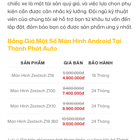
chiếc xe là một tài sản quý giá, và việc lựa chọn phụ
kiện cần được cân nhắc kỹ lưỡng. Đội ngũ kỹ thuật
viên của chúng tôi sẽ hỗ trợ bạn từ khâu tư vấn đến
lắp đặt, đảm bảo bạn có được sản phẩm ưng ý nhất.
Bảng Giá Một Số Màn Hình Android Tại
Thành Phát Auto
SẢN PHẨM
GIÁ BÁN
BẢO HÀNH
5.900.000đ
Màn Hình Zestech Z18
18 Tháng
4.900.000đ
8.400.000đ
Màn Hình Zestech Z100
24 Tháng
7.400.000đ
9.900.000đ
Màn Hình Zestech ZX10
24 Tháng
8.900.000đ
10.500.000đ
Màn Hình Zestech Z18 360
24 Tháng
9.500.000đ
Lưu ý: Giá trên chỉ mang tính tham khảo, vui lòng liên hệ Thành