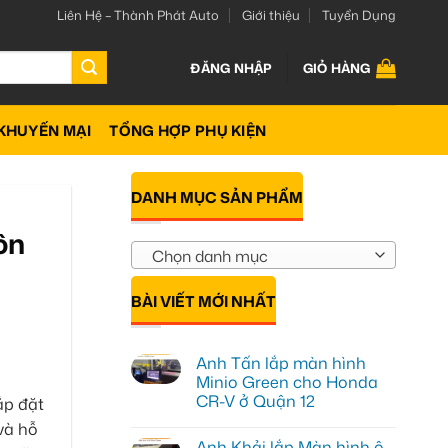
Liên Hệ – Thành Phát Auto
Giới thiệu
Tuyển Dụng
ĐĂNG NHẬP
GIỎ HÀNG
KHUYẾN MẠI
TỔNG HỢP PHỤ KIỆN
DANH MỤC SẢN PHẨM
ôn
Chọn danh mục
BÀI VIẾT MỚI NHẤT
Anh Tấn lắp màn hình
Minio Green cho Honda
CR-V ở Quận 12
ắp đặt
Không
và hỗ
có
Anh Khải lắp Màn hình ô
bình