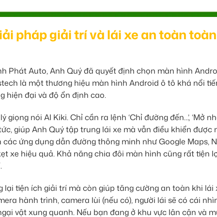
i pháp giải trí và lái xe an toàn toàn
hành Phát Auto, Anh Quý đã quyết định chọn màn hình Andro
tech là một thương hiệu màn hình Android ô tô khá nổi tiế
g hiện đại và độ ổn định cao.
 giọng nói AI Kiki. Chỉ cần ra lệnh ‘Chỉ đường đến…’, ‘Mở nhạ
p tức, giúp Anh Quý tập trung lái xe mà vẫn điều khiển được
ẵn các ứng dụng dẫn đường thông minh như Google Maps, Na
t xe hiệu quả. Khả năng chia đôi màn hình cũng rất tiện lợ
.
i tiện ích giải trí mà còn giúp tăng cường an toàn khi lái 
era hành trình, camera lùi (nếu có), người lái sẽ có cái nhì
 ngại vật xung quanh. Nếu bạn đang ở khu vực lân cận và 