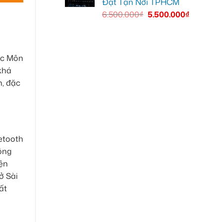
Đặt Tận Nơi TPHCM
6.500.000
₫
5.500.000
₫
óc Môn
khá
n, đặc
etooth
ông
iện
ở Sài
ất