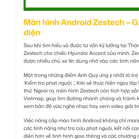
Màn hình Android Zestech – Giả
diện
Sau khi tìm hiểu và được tư vấn kỹ lưỡng tại T
Zestech cho chiếc Hyundai Accent của mình. Zes
được nhiều chủ xe tin dùng nhờ vào các tính năn
Một trong những điểm Anh Quý ưng ý nhất là trợ lý
‘Kiểm tra phạt nguội…’, Kiki sẽ thực hiện ngay lậ
thứ. Ngoài ra, màn hình Zestech còn tích hợp s
Vietmap, giúp tìm đường nhanh chóng và tránh kẹ
xem bản đồ vừa nghe nhạc hay xem video giải trí
Việc nâng cấp màn hình Android không chỉ mang lạ
các tính năng như tra cứu phạt nguội, kết nối cam
diện hơn về tình hình giao thông và các chướng