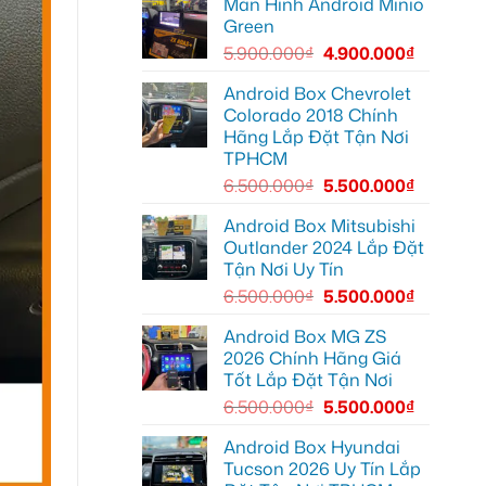
Màn Hình Android Minio
Camera
Thủ
hành
Đức
Green
trình
cần
ô
ánh
5.900.000
₫
4.900.000
₫
tô
sáng
Suzuki
tốt
XL7
hơn
Android Box Chevrolet
tại
Colorado 2018 Chính
Quận
12
Hãng Lắp Đặt Tận Nơi
để
TPHCM
ghi
lại
6.500.000
₫
5.500.000
₫
mọi
cung
đường
Android Box Mitsubishi
Outlander 2024 Lắp Đặt
Tận Nơi Uy Tín
6.500.000
₫
5.500.000
₫
Android Box MG ZS
2026 Chính Hãng Giá
Tốt Lắp Đặt Tận Nơi
6.500.000
₫
5.500.000
₫
Android Box Hyundai
Tucson 2026 Uy Tín Lắp