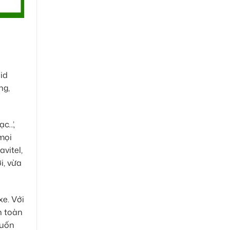
id
ng,
c…’,
 mọi
vitel,
i, vừa
xe. Với
n toàn
muốn