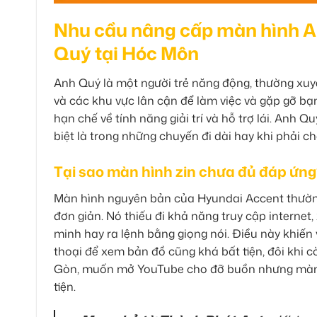
Nhu cầu nâng cấp màn hình A
Quý tại Hóc Môn
Anh Quý là một người trẻ năng động, thường xu
và các khu vực lân cận để làm việc và gặp gỡ bạn
hạn chế về tính năng giải trí và hỗ trợ lái. Anh Q
biệt là trong những chuyến đi dài hay khi phải ch
Tại sao màn hình zin chưa đủ đáp ứng
Màn hình nguyên bản của Hyundai Accent thường
đơn giản. Nó thiếu đi khả năng truy cập interne
minh hay ra lệnh bằng giọng nói. Điều này khiến v
thoại để xem bản đồ cũng khá bất tiện, đôi khi cò
Gòn, muốn mở YouTube cho đỡ buồn nhưng màn hì
tiện.