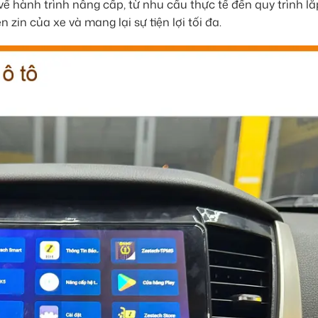
ết về hành trình nâng cấp, từ nhu cầu thực tế đến quy trình l
zin của xe và mang lại sự tiện lợi tối đa.