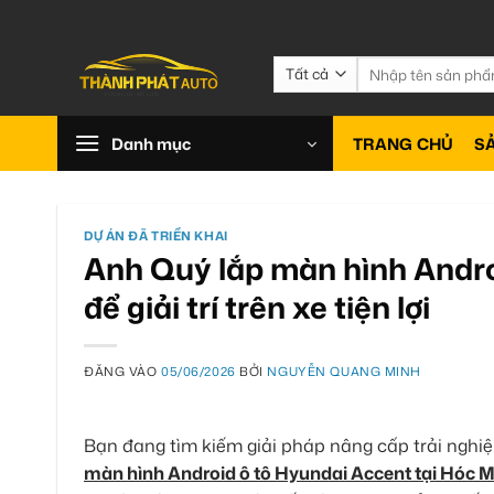
Bỏ
qua
nội
Tìm
kiếm:
dung
Danh mục
TRANG CHỦ
S
DỰ ÁN ĐÃ TRIỂN KHAI
Anh Quý lắp màn hình Andro
để giải trí trên xe tiện lợi
ĐĂNG VÀO
05/06/2026
BỞI
NGUYỄN QUANG MINH
Bạn đang tìm kiếm giải pháp nâng cấp trải nghi
màn hình Android ô tô Hyundai Accent tại Hóc 