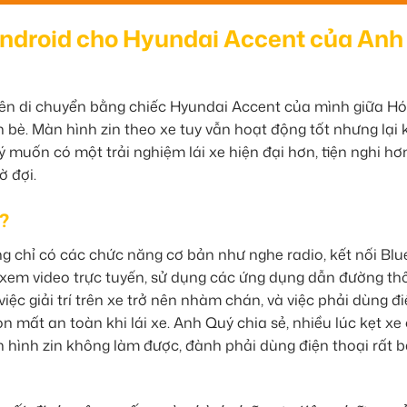
ndroid cho Hyundai Accent của Anh
yên di chuyển bằng chiếc Hyundai Accent của mình giữa H
 bè. Màn hình zin theo xe tuy vẫn hoạt động tốt nhưng lại 
uý muốn có một trải nghiệm lái xe hiện đại hơn, tiện nghi hơ
ờ đợi.
?
 chỉ có các chức năng cơ bản như nghe radio, kết nối Blu
t, xem video trực tuyến, sử dụng các ứng dụng dẫn đường th
iệc giải trí trên xe trở nên nhàm chán, và việc phải dùng đ
n mất an toàn khi lái xe. Anh Quý chia sẻ, nhiều lúc kẹt xe 
nh zin không làm được, đành phải dùng điện thoại rất b