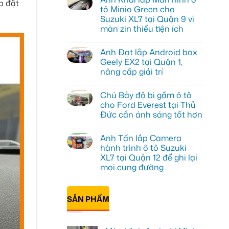
ắp đặt
luận
tô Minio Green cho
ở
Suzuki XL7 tại Quận 9 vì
Anh
Tấn
màn zin thiếu tiện ích
lắp
màn
Không
hình
có
Anh Đạt lắp Android box
Minio
bình
Green
luận
Geely EX2 tại Quận 1,
ở
cho
nâng cấp giải trí
Anh
Honda
Khải
CR-
Không
lắp
V
có
Màn
ở
Chú Bảy độ bi gầm ô tô
bình
hình
Quận
luận
cho Ford Everest tại Thủ
ô
12
ở
tô
Đức cần ánh sáng tốt hơn
Anh
Minio
Đạt
Green
Không
lắp
cho
có
Android
Anh Tấn lắp Camera
Suzuki
bình
box
XL7
luận
hành trình ô tô Suzuki
Geely
ở
tại
EX2
XL7 tại Quận 12 để ghi lại
Chú
Quận
tại
Bảy
9
mọi cung đường
Quận
độ
vì
1,
bi
Không
màn
nâng
gầm
có
zin
cấp
ô
bình
thiếu
giải
SẢN PHẨM
tô
luận
tiện
trí
ở
cho
ích
Anh
Ford
Tấn
Everest
lắp
tại