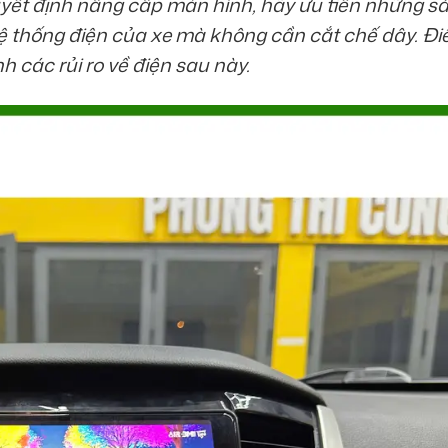
yết định nâng cấp màn hình, hãy ưu tiên những s
ệ thống điện của xe mà không cần cắt chế dây. Đi
nh các rủi ro về điện sau này.