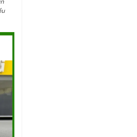
ản
ều