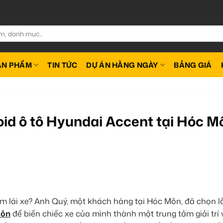
ẢN PHẨM
TIN TỨC
DỰ ÁN HẰNG NGÀY
BẢNG GIÁ
id ô tô Hyundai Accent tại Hóc M
ệm lái xe? Anh Quý, một khách hàng tại Hóc Môn, đã chọn l
Môn
để biến chiếc xe của mình thành một trung tâm giải trí 