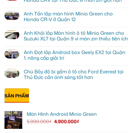
Không
có
Anh Tấn lắp màn hình Minio Green cho
bình
luận
Honda CR-V ở Quận 12
ở
Anh
Không
Kiên
có
Anh Khải lắp Màn hình ô tô Minio Green cho
nâng
bình
cấp
luận
Suzuki XL7 tại Quận 9 vì màn zin thiếu tiện ích
Màn
ở
hình
Anh
Không
Minio
Tấn
có
Anh Đạt lắp Android box Geely EX2 tại Quận
Green
lắp
bình
cho
màn
luận
1, nâng cấp giải trí
Honda
hình
ở
CRV
Minio
Anh
Không
tại
Green
Khải
có
Chú Bảy độ bi gầm ô tô cho Ford Everest tại
Thủ
cho
lắp
bình
Đức
Honda
Màn
luận
Thủ Đức cần ánh sáng tốt hơn
vì
CR-
hình
ở
màn
V
ô
Anh
Không
zin
ở
tô
Đạt
có
giới
Quận
Minio
lắp
bình
hạn
12
Green
Android
SẢN PHẨM
luận
cho
box
ở
Suzuki
Geely
Chú
XL7
EX2
Bảy
tại
tại
độ
Màn Hình Android Minio Green
Quận
Quận
bi
9
1,
gầm
5.900.000
₫
4.900.000
₫
vì
nâng
ô
màn
cấp
tô
zin
giải
cho