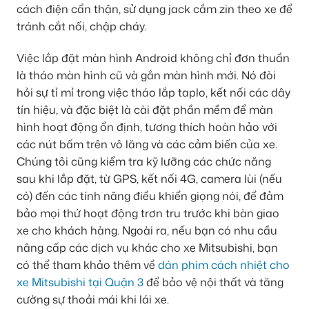
cách điện cẩn thận, sử dụng jack cắm zin theo xe để
tránh cắt nối, chập cháy.
Việc lắp đặt màn hình Android không chỉ đơn thuần
là tháo màn hình cũ và gắn màn hình mới. Nó đòi
hỏi sự tỉ mỉ trong việc tháo lắp taplo, kết nối các dây
tín hiệu, và đặc biệt là cài đặt phần mềm để màn
hình hoạt động ổn định, tương thích hoàn hảo với
các nút bấm trên vô lăng và các cảm biến của xe.
Chúng tôi cũng kiểm tra kỹ lưỡng các chức năng
sau khi lắp đặt, từ GPS, kết nối 4G, camera lùi (nếu
có) đến các tính năng điều khiển giọng nói, để đảm
bảo mọi thứ hoạt động trơn tru trước khi bàn giao
xe cho khách hàng. Ngoài ra, nếu bạn có nhu cầu
nâng cấp các dịch vụ khác cho xe Mitsubishi, bạn
có thể tham khảo thêm về
dán phim cách nhiệt cho
xe Mitsubishi tại Quận 3
để bảo vệ nội thất và tăng
cường sự thoải mái khi lái xe.