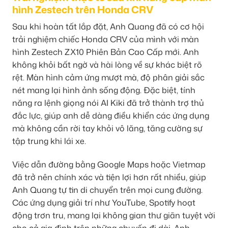
hình Zestech trên Honda CRV
Sau khi hoàn tất lắp đặt, Anh Quang đã có cơ hội
trải nghiệm chiếc Honda CRV của mình với màn
hình Zestech ZX10 Phiên Bản Cao Cấp mới. Anh
không khỏi bất ngờ và hài lòng về sự khác biệt rõ
rệt. Màn hình cảm ứng mượt mà, độ phân giải sắc
nét mang lại hình ảnh sống động. Đặc biệt, tính
năng ra lệnh giọng nói AI Kiki đã trở thành trợ thủ
đắc lực, giúp anh dễ dàng điều khiển các ứng dụng
mà không cần rời tay khỏi vô lăng, tăng cường sự
tập trung khi lái xe.
Việc dẫn đường bằng Google Maps hoặc Vietmap
đã trở nên chính xác và tiện lợi hơn rất nhiều, giúp
Anh Quang tự tin di chuyển trên mọi cung đường.
Các ứng dụng giải trí như YouTube, Spotify hoạt
động trơn tru, mang lại không gian thư giãn tuyệt vời
cho cả gia đình trên những chuyến đi dài. Anh