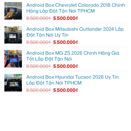
thiếu
trí
Ford
tiện
Everest
Android Box Chevrolet Colorado 2018 Chính
ích
tại
Hãng Lắp Đặt Tận Nơi TPHCM
Thủ
Đức
6.500.000
₫
5.500.000
₫
cần
ánh
sáng
Android Box Mitsubishi Outlander 2024 Lắp
tốt
Đặt Tận Nơi Uy Tín
hơn
6.500.000
₫
5.500.000
₫
Android Box MG ZS 2026 Chính Hãng Giá
Tốt Lắp Đặt Tận Nơi
6.500.000
₫
5.500.000
₫
Android Box Hyundai Tucson 2026 Uy Tín
Lắp Đặt Tận Nơi TPHCM
6.500.000
₫
5.500.000
₫