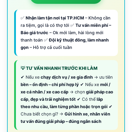
✅
Nhận làm tận nơi tại TP.HCM
– Không cần
ra tiệm, gọi là có thợ tới ✅
Tư vấn miễn phí –
Báo giá trước
– Ok mới làm, hài lòng mới
thanh toán ✅
Đội kỹ thuật đông, làm nhanh
gọn
– Hỗ trợ cả cuối tuần
💡 TƯ VẤN NHANH TRƯỚC KHI LÀM
✔ Nếu xe
chạy dịch vụ / xe gia đình
→ ưu tiên
bền – ổn định – chi phí hợp lý
✔ Nếu xe
mới /
xe cá nhân / xe cao cấp
→ chọn
giải pháp cao
cấp, đẹp và trải nghiệm tốt
✔ Có thể
lắp
theo nhu cầu, làm từng phần hoặc trọn gói
✔
Chưa biết chọn gì? →
Gửi hình xe, nhân viên
tư vấn đúng giải pháp – đúng ngân sách