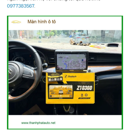
0977383567
.