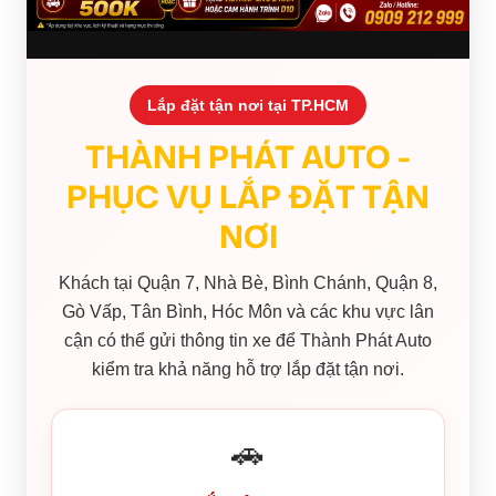
Lắp đặt tận nơi tại TP.HCM
THÀNH PHÁT AUTO -
PHỤC VỤ LẮP ĐẶT TẬN
NƠI
Khách tại Quận 7, Nhà Bè, Bình Chánh, Quận 8,
Gò Vấp, Tân Bình, Hóc Môn và các khu vực lân
cận có thể gửi thông tin xe để Thành Phát Auto
kiểm tra khả năng hỗ trợ lắp đặt tận nơi.
🚗