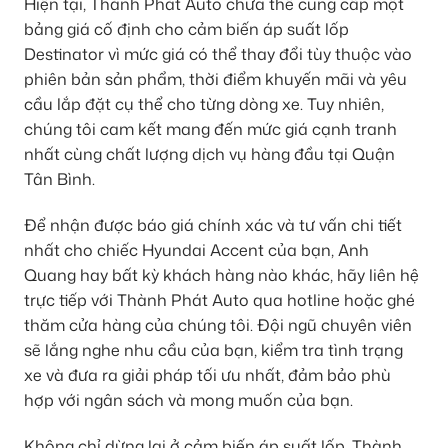
Hiện tại, Thành Phát Auto chưa thể cung cấp một
bảng giá cố định cho cảm biến áp suất lốp
Destinator vì mức giá có thể thay đổi tùy thuộc vào
phiên bản sản phẩm, thời điểm khuyến mãi và yêu
cầu lắp đặt cụ thể cho từng dòng xe. Tuy nhiên,
chúng tôi cam kết mang đến mức giá cạnh tranh
nhất cùng chất lượng dịch vụ hàng đầu tại Quận
Tân Bình.
Để nhận được báo giá chính xác và tư vấn chi tiết
nhất cho chiếc Hyundai Accent của bạn, Anh
Quang hay bất kỳ khách hàng nào khác, hãy liên hệ
trực tiếp với Thành Phát Auto qua hotline hoặc ghé
thăm cửa hàng của chúng tôi. Đội ngũ chuyên viên
sẽ lắng nghe nhu cầu của bạn, kiểm tra tình trạng
xe và đưa ra giải pháp tối ưu nhất, đảm bảo phù
hợp với ngân sách và mong muốn của bạn.
Không chỉ dừng lại ở cảm biến áp suất lốp, Thành