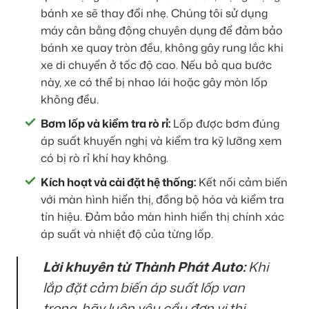
bánh xe sẽ thay đổi nhẹ. Chúng tôi sử dụng
máy cân bằng động chuyên dụng để đảm bảo
bánh xe quay tròn đều, không gây rung lắc khi
xe di chuyển ở tốc độ cao. Nếu bỏ qua bước
này, xe có thể bị nhao lái hoặc gây mòn lốp
không đều.
Bơm lốp và kiểm tra rò rỉ:
Lốp được bơm đúng
áp suất khuyến nghị và kiểm tra kỹ lưỡng xem
có bị rò rỉ khí hay không.
Kích hoạt và cài đặt hệ thống:
Kết nối cảm biến
với màn hình hiển thị, đồng bộ hóa và kiểm tra
tín hiệu. Đảm bảo màn hình hiển thị chính xác
áp suất và nhiệt độ của từng lốp.
Lời khuyên từ Thành Phát Auto:
Khi
lắp đặt cảm biến áp suất lốp van
trong, hãy luôn yêu cầu đơn vị thi