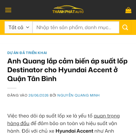
Bỏ
qua
nội
Tìm
dung
kiếm:
DỰ ÁN ĐÃ TRIỂN KHAI
Anh Quang lắp cảm biến áp suất lốp
Destinator cho Hyundai Accent ở
Quận Tân Bình
ĐĂNG VÀO
26/06/2026
BỞI
NGUYỄN QUANG MINH
Việc theo dõi áp suất lốp xe là yếu tố
quan trọng
hàng đầu
để đảm bảo an toàn và hiệu suất vận
hành. Đối với chủ xe
Hyundai Accent
như Anh