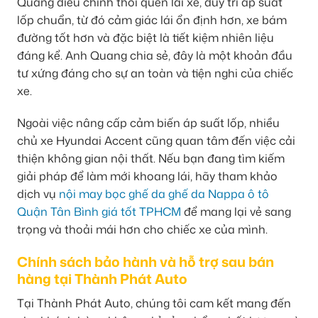
Quang điều chỉnh thói quen lái xe, duy trì áp suất
lốp chuẩn, từ đó cảm giác lái ổn định hơn, xe bám
đường tốt hơn và đặc biệt là tiết kiệm nhiên liệu
đáng kể. Anh Quang chia sẻ, đây là một khoản đầu
tư xứng đáng cho sự an toàn và tiện nghi của chiếc
xe.
Ngoài việc nâng cấp cảm biến áp suất lốp, nhiều
chủ xe Hyundai Accent cũng quan tâm đến việc cải
thiện không gian nội thất. Nếu bạn đang tìm kiếm
giải pháp để làm mới khoang lái, hãy tham khảo
dịch vụ
nội may bọc ghế da ghế da Nappa ô tô
Quận Tân Bình giá tốt TPHCM
để mang lại vẻ sang
trọng và thoải mái hơn cho chiếc xe của mình.
Chính sách bảo hành và hỗ trợ sau bán
hàng tại Thành Phát Auto
Tại Thành Phát Auto, chúng tôi cam kết mang đến