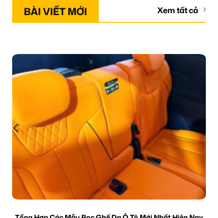
BÀI VIẾT MỚI
Xem tất cả
Tổng Hợp Các Mẫu Bọc Ghế Da Ô Tô Mới Nhất Hiện Nay