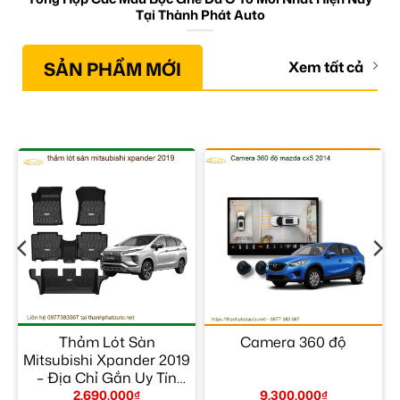
Tại Thành Phát Auto
SẢN PHẨM MỚI
Xem tất cả
–
Thảm Lót Sàn
Camera 360 độ
Mitsubishi Xpander 2019
– Địa Chỉ Gắn Uy Tín
TPHCM
2.690.000
₫
9.300.000
₫