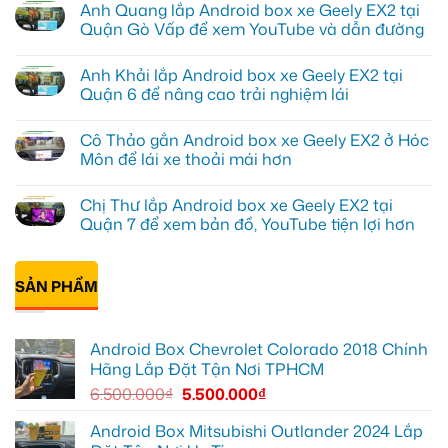
Anh Quang lắp Android box xe Geely EX2 tại
bình
luận
Quận Gò Vấp để xem YouTube và dẫn đường
ở
Anh
Không
Kiên
có
Anh Khải lắp Android box xe Geely EX2 tại
lắp
bình
Android
luận
Quận 6 để nâng cao trải nghiệm lái
Box
ở
cho
Anh
Không
Geely
Quang
có
Cô Thảo gắn Android box xe Geely EX2 ở Hóc
EX2
lắp
bình
tại
Android
luận
Môn để lái xe thoải mái hơn
Quận
box
ở
10
xe
Anh
Không
để
Geely
Khải
có
Chị Thư lắp Android box xe Geely EX2 tại
xem
EX2
lắp
bình
Youtube
tại
Android
luận
Quận 7 để xem bản đồ, YouTube tiện lợi hơn
Quận
box
ở
Gò
xe
Cô
Không
Vấp
Geely
Thảo
có
để
EX2
gắn
bình
xem
tại
Android
SẢN PHẨM
luận
YouTube
Quận
box
ở
và
6
xe
Chị
dẫn
để
Geely
Thư
đường
nâng
EX2
lắp
Android Box Chevrolet Colorado 2018 Chính
cao
ở
Android
trải
Hóc
box
Hãng Lắp Đặt Tận Nơi TPHCM
nghiệm
Môn
xe
lái
để
Geely
6.500.000
₫
5.500.000
₫
lái
EX2
xe
tại
thoải
Quận
Android Box Mitsubishi Outlander 2024 Lắp
mái
7