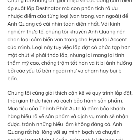
Chúng tôi không chỉ giới thiệu về các dòng cảm biến
áp suất lốp Destinator mà còn phân tích rõ ưu
nhược điểm của từng loại (van trong, van ngoài) để
Anh Quang có cái nhìn toàn diện nhất. Với kinh
nghiệm thực tế, chúng tôi khuyên Anh Quang nên
chọn loại cảm biến van trong cho Hyundai Accent
của mình. Loại này tuy việc lắp đặt có phức tạp hơn
một chút vì phải tháo lốp, nhưng lại mang lại tính
thẩm mỹ cao, chống trộm tốt hơn và ít bị ảnh hưởng
bởi các yếu tố bên ngoài như va chạm hay bụi b
bẩn.
Chúng tôi cũng giải thích cặn kẽ về quy trình lắp đặt,
thời gian thực hiện và cách bảo hành sản phẩm.
Mục tiêu của Thành Phát Auto là đảm bảo khách
hàng hiểu rõ về sản phẩm và dịch vụ mình sẽ nhận
được, tránh những hiểu lầm không đáng có. Anh
Quang rất hài lòng với sự minh bạch và chuyên
nghiệp trong khâu tư vấn, giúp anh tự tin hơn với