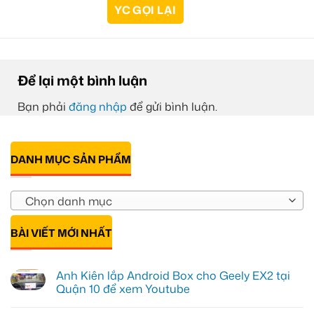
Để lại một bình luận
Bạn phải
đăng nhập
để gửi bình luận.
DANH MỤC SẢN PHẨM
Chọn danh mục
BÀI VIẾT MỚI NHẤT
Anh Kiên lắp Android Box cho Geely EX2 tại
Quận 10 để xem Youtube
Không
có