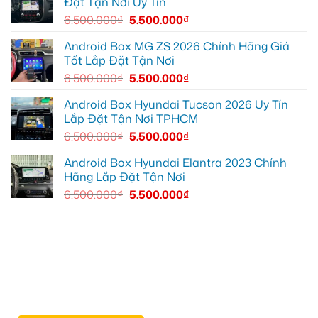
Đặt Tận Nơi Uy Tín
hơn
để
xem
6.500.000
₫
5.500.000
₫
bản
đồ,
YouTube
Android Box MG ZS 2026 Chính Hãng Giá
tiện
Tốt Lắp Đặt Tận Nơi
lợi
hơn
6.500.000
₫
5.500.000
₫
Android Box Hyundai Tucson 2026 Uy Tín
Lắp Đặt Tận Nơi TPHCM
6.500.000
₫
5.500.000
₫
Android Box Hyundai Elantra 2023 Chính
Hãng Lắp Đặt Tận Nơi
6.500.000
₫
5.500.000
₫