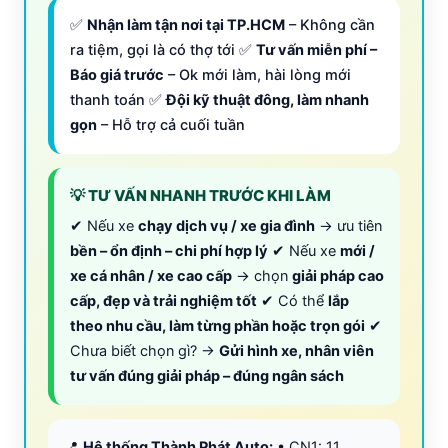
✅
Nhận làm tận nơi tại TP.HCM
– Không cần
ra tiệm, gọi là có thợ tới ✅
Tư vấn miễn phí –
Báo giá trước
– Ok mới làm, hài lòng mới
thanh toán ✅
Đội kỹ thuật đông, làm nhanh
gọn
– Hỗ trợ cả cuối tuần
💡 TƯ VẤN NHANH TRƯỚC KHI LÀM
✔ Nếu xe
chạy dịch vụ / xe gia đình
→ ưu tiên
bền – ổn định – chi phí hợp lý
✔ Nếu xe
mới /
xe cá nhân / xe cao cấp
→ chọn
giải pháp cao
cấp, đẹp và trải nghiệm tốt
✔ Có thể
lắp
theo nhu cầu, làm từng phần hoặc trọn gói
✔
Chưa biết chọn gì? →
Gửi hình xe, nhân viên
tư vấn đúng giải pháp – đúng ngân sách
📍
Hệ thống Thành Phát Auto:
• CN1: 11