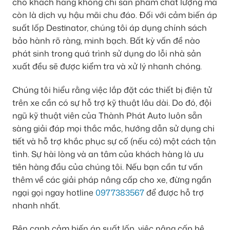
cho khách hàng không chỉ sản phẩm chất lượng mà
còn là dịch vụ hậu mãi chu đáo. Đối với cảm biến áp
suất lốp Destinator, chúng tôi áp dụng chính sách
bảo hành rõ ràng, minh bạch. Bất kỳ vấn đề nào
phát sinh trong quá trình sử dụng do lỗi nhà sản
xuất đều sẽ được kiểm tra và xử lý nhanh chóng.
Chúng tôi hiểu rằng việc lắp đặt các thiết bị điện tử
trên xe cần có sự hỗ trợ kỹ thuật lâu dài. Do đó, đội
ngũ kỹ thuật viên của Thành Phát Auto luôn sẵn
sàng giải đáp mọi thắc mắc, hướng dẫn sử dụng chi
tiết và hỗ trợ khắc phục sự cố (nếu có) một cách tận
tình. Sự hài lòng và an tâm của khách hàng là ưu
tiên hàng đầu của chúng tôi. Nếu bạn cần tư vấn
thêm về các giải pháp nâng cấp cho xe, đừng ngần
ngại gọi ngay hotline
0977383567
để được hỗ trợ
nhanh nhất.
Bên cạnh cảm biến áp suất lốp, việc nâng cấp hệ