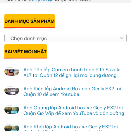
DANH MỤC SẢN PHẨM
Chọn danh mục
BÀI VIẾT MỚI NHẤT
Anh Tấn lắp Camera hành trình ô tô Suzuki
XL7 tại Quận 12 để ghi lại mọi cung đường
Không
có
Anh Kiên lắp Android Box cho Geely EX2 tại
bình
luận
Quận 10 để xem Youtube
ở
Anh
Không
Tấn
có
Anh Quang lắp Android box xe Geely EX2 tại
lắp
bình
Camera
luận
Quận Gò Vấp để xem YouTube và dẫn đường
hành
ở
trình
Anh
Không
ô
Kiên
có
Anh Khải lắp Android box xe Geely EX2 tại
tô
lắp
bình
Suzuki
Android
luận