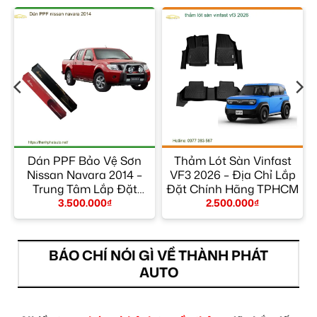
Dán PPF Bảo Vệ Sơn
Thảm Lót Sàn Vinfast
Nissan Navara 2014 –
VF3 2026 – Địa Chỉ Lắp
Trung Tâm Lắp Đặt
Đặt Chính Hãng TPHCM
Chính Hãng TPHCM
3.500.000
₫
2.500.000
₫
BÁO CHÍ NÓI GÌ VỀ THÀNH PHÁT
AUTO