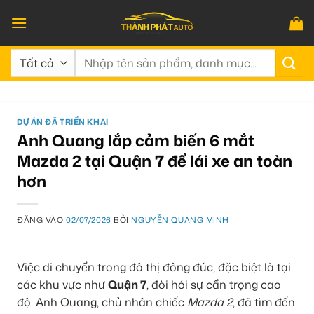
Bỏ
qua
nội
Tìm
dung
kiếm:
DỰ ÁN ĐÃ TRIỂN KHAI
Anh Quang lắp cảm biến 6 mắt
Mazda 2 tại Quận 7 để lái xe an toàn
hơn
ĐĂNG VÀO
02/07/2026
BỞI
NGUYỄN QUANG MINH
Việc di chuyển trong đô thị đông đúc, đặc biệt là tại
các khu vực như
Quận 7
, đòi hỏi sự cẩn trọng cao
độ. Anh Quang, chủ nhân chiếc
Mazda 2
, đã tìm đến