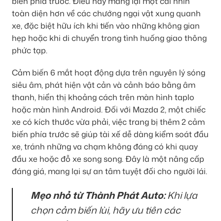
biến phía trước. Điều này mang lại một cái nhìn
toàn diện hơn về các chướng ngại vật xung quanh
xe, đặc biệt hữu ích khi tiến vào những không gian
hẹp hoặc khi di chuyển trong tình huống giao thông
phức tạp.
Cảm biến 6 mắt hoạt động dựa trên nguyên lý sóng
siêu âm, phát hiện vật cản và cảnh báo bằng âm
thanh, hiển thị khoảng cách trên màn hình taplo
hoặc màn hình Android. Đối với Mazda 2, một chiếc
xe có kích thước vừa phải, việc trang bị thêm 2 cảm
biến phía trước sẽ giúp tài xế dễ dàng kiểm soát đầu
xe, tránh những va chạm không đáng có khi quay
đầu xe hoặc đỗ xe song song. Đây là một nâng cấp
đáng giá, mang lại sự an tâm tuyệt đối cho người lái.
Mẹo nhỏ từ Thành Phát Auto:
Khi lựa
chọn cảm biến lùi, hãy ưu tiên các