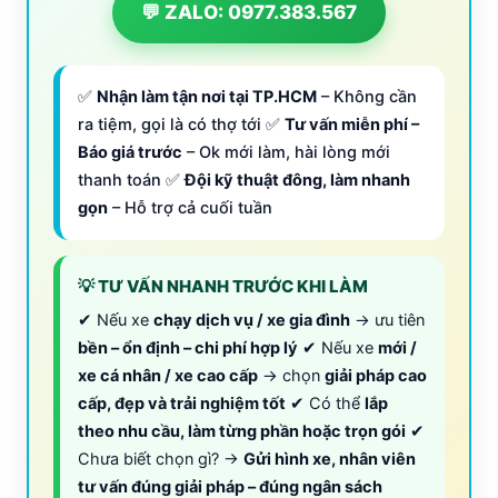
💬 ZALO: 0977.383.567
✅
Nhận làm tận nơi tại TP.HCM
– Không cần
ra tiệm, gọi là có thợ tới ✅
Tư vấn miễn phí –
Báo giá trước
– Ok mới làm, hài lòng mới
thanh toán ✅
Đội kỹ thuật đông, làm nhanh
gọn
– Hỗ trợ cả cuối tuần
💡 TƯ VẤN NHANH TRƯỚC KHI LÀM
✔ Nếu xe
chạy dịch vụ / xe gia đình
→ ưu tiên
bền – ổn định – chi phí hợp lý
✔ Nếu xe
mới /
xe cá nhân / xe cao cấp
→ chọn
giải pháp cao
cấp, đẹp và trải nghiệm tốt
✔ Có thể
lắp
theo nhu cầu, làm từng phần hoặc trọn gói
✔
Chưa biết chọn gì? →
Gửi hình xe, nhân viên
tư vấn đúng giải pháp – đúng ngân sách