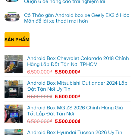
Quận 6 để nâng cao trải nghiệm lái
XL7
Box
ở
tại
cho
Anh
Không
Quận
Geely
Quang
có
Cô Thảo gắn Android box xe Geely EX2 ở Hóc
12
EX2
lắp
bình
để
tại
Android
luận
Môn để lái xe thoải mái hơn
ghi
Quận
box
ở
lại
10
xe
Anh
Không
mọi
để
Geely
Khải
có
cung
xem
EX2
lắp
bình
đường
Youtube
tại
Android
SẢN PHẨM
luận
Quận
box
ở
Gò
xe
Cô
Vấp
Geely
Thảo
để
EX2
gắn
Android Box Chevrolet Colorado 2018 Chính
xem
tại
Android
YouTube
Quận
box
Hãng Lắp Đặt Tận Nơi TPHCM
và
6
xe
dẫn
để
Geely
6.500.000
₫
5.500.000
₫
đường
nâng
EX2
cao
ở
trải
Hóc
Android Box Mitsubishi Outlander 2024 Lắp
nghiệm
Môn
Đặt Tận Nơi Uy Tín
lái
để
lái
6.500.000
₫
5.500.000
₫
xe
thoải
mái
Android Box MG ZS 2026 Chính Hãng Giá
hơn
Tốt Lắp Đặt Tận Nơi
6.500.000
₫
5.500.000
₫
Android Box Hyundai Tucson 2026 Uy Tín