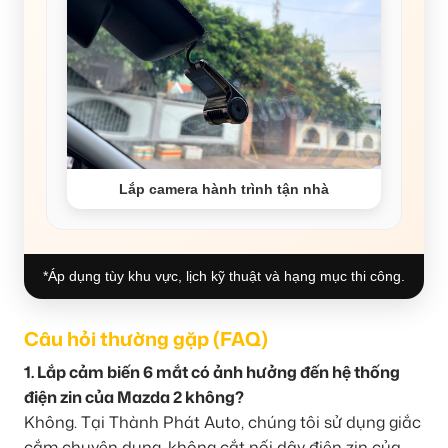
Lắp camera hành trình tận nhà
*Áp dụng tùy khu vực, lịch kỹ thuật và hạng mục thi công.
Câu hỏi thường gặp (FAQ)
1. Lắp cảm biến 6 mắt có ảnh hưởng đến hệ thống
điện zin của Mazda 2 không?
Không. Tại Thành Phát Auto, chúng tôi sử dụng giắc
cắm chuyên dụng, không cắt nối dây điện zin của