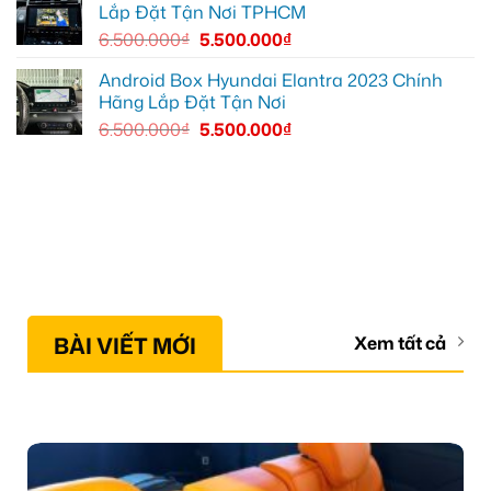
Lắp Đặt Tận Nơi TPHCM
6.500.000
₫
5.500.000
₫
Android Box Hyundai Elantra 2023 Chính
Hãng Lắp Đặt Tận Nơi
6.500.000
₫
5.500.000
₫
BÀI VIẾT MỚI
Xem tất cả