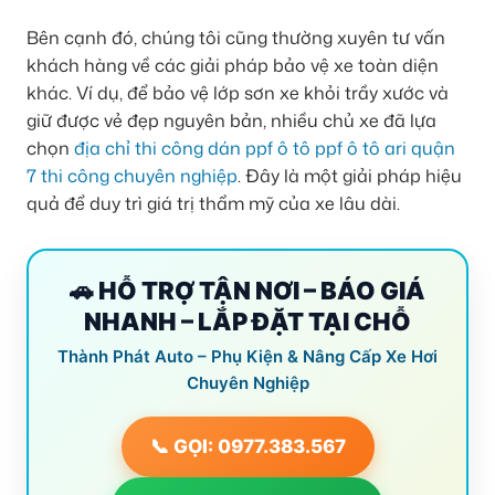
Bên cạnh đó, chúng tôi cũng thường xuyên tư vấn
khách hàng về các giải pháp bảo vệ xe toàn diện
khác. Ví dụ, để bảo vệ lớp sơn xe khỏi trầy xước và
giữ được vẻ đẹp nguyên bản, nhiều chủ xe đã lựa
chọn
địa chỉ thi công dán ppf ô tô ppf ô tô ari quận
7 thi công chuyên nghiệp
. Đây là một giải pháp hiệu
quả để duy trì giá trị thẩm mỹ của xe lâu dài.
🚗 HỖ TRỢ TẬN NƠI – BÁO GIÁ
NHANH – LẮP ĐẶT TẠI CHỖ
Thành Phát Auto – Phụ Kiện & Nâng Cấp Xe Hơi
Chuyên Nghiệp
📞 GỌI: 0977.383.567