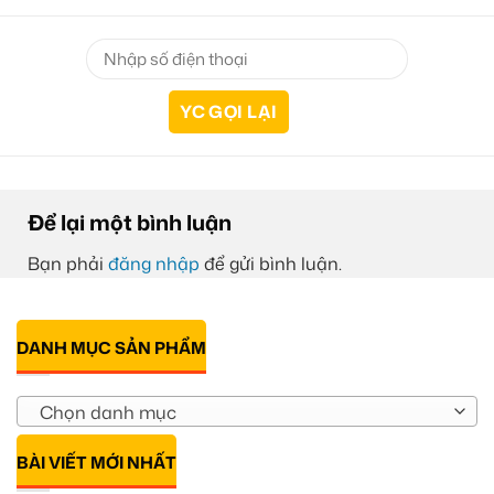
Để lại một bình luận
Bạn phải
đăng nhập
để gửi bình luận.
DANH MỤC SẢN PHẨM
Chọn danh mục
BÀI VIẾT MỚI NHẤT