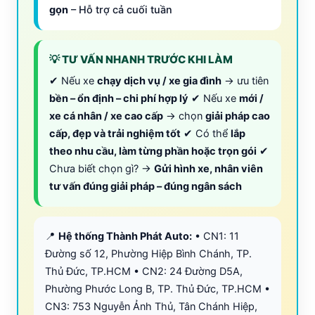
gọn
– Hỗ trợ cả cuối tuần
💡 TƯ VẤN NHANH TRƯỚC KHI LÀM
✔ Nếu xe
chạy dịch vụ / xe gia đình
→ ưu tiên
bền – ổn định – chi phí hợp lý
✔ Nếu xe
mới /
xe cá nhân / xe cao cấp
→ chọn
giải pháp cao
cấp, đẹp và trải nghiệm tốt
✔ Có thể
lắp
theo nhu cầu, làm từng phần hoặc trọn gói
✔
Chưa biết chọn gì? →
Gửi hình xe, nhân viên
tư vấn đúng giải pháp – đúng ngân sách
📍
Hệ thống Thành Phát Auto:
• CN1: 11
Đường số 12, Phường Hiệp Bình Chánh, TP.
Thủ Đức, TP.HCM • CN2: 24 Đường D5A,
Phường Phước Long B, TP. Thủ Đức, TP.HCM •
CN3: 753 Nguyễn Ảnh Thủ, Tân Chánh Hiệp,