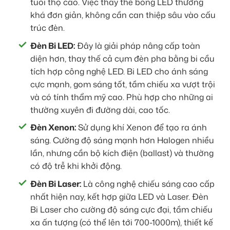
tuổi thọ cao. Việc thay thế bóng LED thường
khá đơn giản, không cần can thiệp sâu vào cấu
trúc đèn.
Đèn Bi LED:
Đây là giải pháp nâng cấp toàn
diện hơn, thay thế cả cụm đèn pha bằng bi cầu
tích hợp công nghệ LED. Bi LED cho ánh sáng
cực mạnh, gom sáng tốt, tầm chiếu xa vượt trội
và có tính thẩm mỹ cao. Phù hợp cho những ai
thường xuyên đi đường dài, cao tốc.
Đèn Xenon:
Sử dụng khí Xenon để tạo ra ánh
sáng. Cường độ sáng mạnh hơn Halogen nhiều
lần, nhưng cần bộ kích điện (ballast) và thường
có độ trễ khi khởi động.
Đèn Bi Laser:
Là công nghệ chiếu sáng cao cấp
nhất hiện nay, kết hợp giữa LED và Laser. Đèn
Bi Laser cho cường độ sáng cực đại, tầm chiếu
xa ấn tượng (có thể lên tới 700-1000m), thiết kế