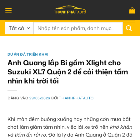
Bỏ
qua
nội
Tìm
dung
kiếm:
DỰ ÁN ĐÃ TRIỂN KHAI
Anh Quang lắp Bi gầm Xlight cho
Suzuki XL7 Quận 2 để cải thiện tầm
nhìn khi trời tối
ĐĂNG VÀO
29/05/2026
BỞI
THANHPHATAUTO
Khi màn đêm buông xuống hay những cơn mưa bất
chợt làm giảm tầm nhìn, việc lái xe trở nên
khó khăn
và tiềm ẩn rủi ro
. Đó là lý do Anh Quang ở Quận 2 đã