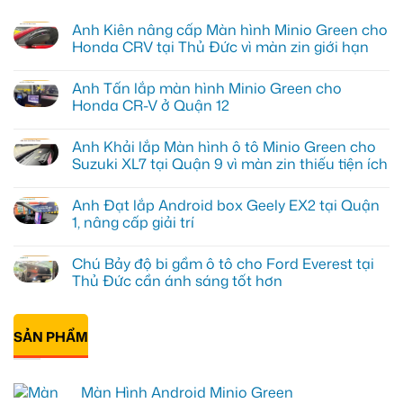
Anh Kiên nâng cấp Màn hình Minio Green cho
Honda CRV tại Thủ Đức vì màn zin giới hạn
Không
có
Anh Tấn lắp màn hình Minio Green cho
bình
luận
Honda CR-V ở Quận 12
ở
Anh
Không
Kiên
có
Anh Khải lắp Màn hình ô tô Minio Green cho
nâng
bình
cấp
luận
Suzuki XL7 tại Quận 9 vì màn zin thiếu tiện ích
Màn
ở
hình
Anh
Không
Minio
Tấn
có
Anh Đạt lắp Android box Geely EX2 tại Quận
Green
lắp
bình
cho
màn
luận
1, nâng cấp giải trí
Honda
hình
ở
CRV
Minio
Anh
Không
tại
Green
Khải
có
Chú Bảy độ bi gầm ô tô cho Ford Everest tại
Thủ
cho
lắp
bình
Đức
Honda
Màn
luận
Thủ Đức cần ánh sáng tốt hơn
vì
CR-
hình
ở
màn
V
ô
Anh
Không
zin
ở
tô
Đạt
có
giới
Quận
Minio
lắp
bình
hạn
12
Green
Android
SẢN PHẨM
luận
cho
box
ở
Suzuki
Geely
Chú
XL7
EX2
Bảy
tại
tại
độ
Màn Hình Android Minio Green
Quận
Quận
bi