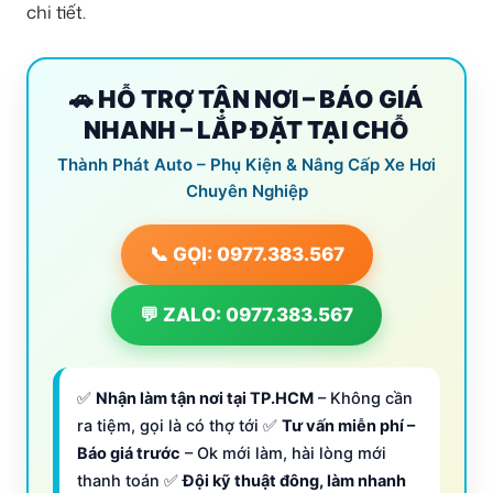
chi tiết.
🚗 HỖ TRỢ TẬN NƠI – BÁO GIÁ
NHANH – LẮP ĐẶT TẠI CHỖ
Thành Phát Auto – Phụ Kiện & Nâng Cấp Xe Hơi
Chuyên Nghiệp
📞 GỌI: 0977.383.567
💬 ZALO: 0977.383.567
✅
Nhận làm tận nơi tại TP.HCM
– Không cần
ra tiệm, gọi là có thợ tới ✅
Tư vấn miễn phí –
Báo giá trước
– Ok mới làm, hài lòng mới
thanh toán ✅
Đội kỹ thuật đông, làm nhanh