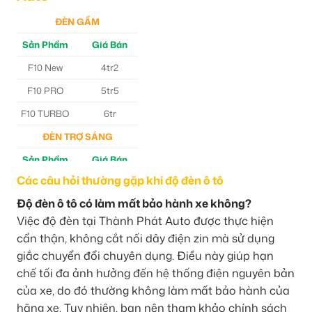
ĐÈN GẦM
Sản Phẩm
Giá Bán
F10 New
4tr2
F10 PRO
5tr5
F10 TURBO
6tr
ĐÈN TRỢ SÁNG
Sản Phẩm
Giá Bán
Các câu hỏi thường gặp khi độ đèn ô tô
M30 Ultra
4tr5
Độ đèn ô tô có làm mất bảo hành xe không?
Aozoom EX3
5tr
Việc độ đèn tại Thành Phát Auto được thực hiện
cẩn thận, không cắt nối dây điện zin mà sử dụng
giắc chuyển đổi chuyên dụng. Điều này giúp hạn
chế tối đa ảnh hưởng đến hệ thống điện nguyên bản
của xe, do đó thường không làm mất bảo hành của
hãng xe. Tuy nhiên, bạn nên tham khảo chính sách