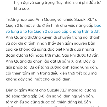
hiện đại và sang trọng. Tuy nhiên, chi phí đầu tư
khá cao.
Trường hợp của Anh Quang với chiếc Suzuki XL7 ở
Quận 2 là một ví dụ điển hình cho việc nâng cấp
bọc
vô lăng ô tô tại Quận 2 da cao cấp chống trơn trượt
.
Anh Quang thường xuyên di chuyển trong nội thành
và đôi khi đi tỉnh, nhận thấy đèn gầm nguyên bản
của xe không đủ sáng, đặc biệt khi đi qua những
đoạn đường tối hoặc trời mưa. Sau khi được tư vấn,
Anh Quang đã chọn lắp đặt Bi gầm Xlight. Đây là
giải pháp tối ưu để tăng cường ánh sáng vùng gần,
cải thiện tầm nhìn trong điều kiện thời tiết xấu mà
không gây chói mắt cho xe đối diện.
Đèn bi gầm Xlight cho Suzuki XL7 mang lại cường
độ sáng tăng gấp 3-6 lần so với đèn nguyên bản,
tầm chiếu xa cũng được cải thiện đáng kể. Sản