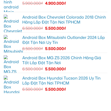
9
1,
gầm
5.900.000
₫
4.900.000
₫
vì
nâng
ô
màn
cấp
tô
zin
giải
cho
thiếu
trí
Ford
tiện
Everest
Android Box Chevrolet Colorado 2018 Chính
ích
tại
Hãng Lắp Đặt Tận Nơi TPHCM
Thủ
Đức
6.500.000
₫
5.500.000
₫
cần
ánh
sáng
Android Box Mitsubishi Outlander 2024 Lắp
tốt
Đặt Tận Nơi Uy Tín
hơn
6.500.000
₫
5.500.000
₫
Android Box MG ZS 2026 Chính Hãng Giá
Tốt Lắp Đặt Tận Nơi
6.500.000
₫
5.500.000
₫
Android Box Hyundai Tucson 2026 Uy Tín
Lắp Đặt Tận Nơi TPHCM
6.500.000
₫
5.500.000
₫