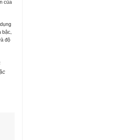
in của
 dụng
a bậc,
và độ
a
ậc