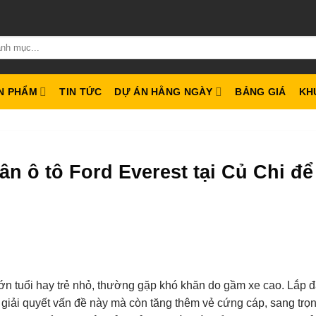
N PHẨM
TIN TỨC
DỰ ÁN HẰNG NGÀY
BẢNG GIÁ
KH
n ô tô Ford Everest tại Củ Chi để
lớn tuổi hay trẻ nhỏ, thường gặp khó khăn do gầm xe cao. Lắp 
giải quyết vấn đề này mà còn tăng thêm vẻ cứng cáp, sang trọ