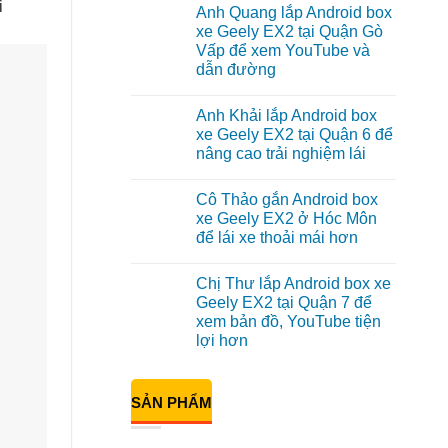
có
i
Anh Quang lắp Android box
bình
luận
xe Geely EX2 tại Quận Gò
ở
Vấp để xem YouTube và
Anh
Kiên
dẫn đường
lắp
Android
Không
Box
có
Anh Khải lắp Android box
cho
bình
Geely
luận
xe Geely EX2 tại Quận 6 để
ở
EX2
nâng cao trải nghiệm lái
Anh
tại
Quang
Quận
Không
lắp
10
có
Android
để
Cô Thảo gắn Android box
bình
box
xem
luận
xe Geely EX2 ở Hóc Môn
xe
Youtube
ở
Geely
để lái xe thoải mái hơn
Anh
EX2
Khải
tại
Không
lắp
Quận
có
Android
Chị Thư lắp Android box xe
Gò
bình
box
Vấp
luận
Geely EX2 tại Quận 7 để
xe
ở
để
Geely
xem bản đồ, YouTube tiện
Cô
xem
EX2
Thảo
YouTube
lợi hơn
tại
gắn
và
Quận
Android
Không
dẫn
6
box
có
đường
để
xe
bình
nâng
SẢN PHẨM
Geely
luận
cao
ở
EX2
trải
Chị
ở
nghiệm
Thư
Hóc
lái