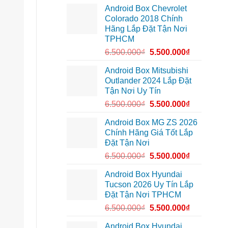
lắp
Môn
Android Box Chevrolet
Android
để
box
lái
Colorado 2018 Chính
xe
xe
Hãng Lắp Đặt Tận Nơi
Geely
thoải
EX2
mái
TPHCM
tại
hơn
Quận
6.500.000
₫
5.500.000
₫
7
để
xem
Android Box Mitsubishi
bản
Outlander 2024 Lắp Đặt
đồ,
YouTube
Tận Nơi Uy Tín
tiện
lợi
6.500.000
₫
5.500.000
₫
hơn
Android Box MG ZS 2026
Chính Hãng Giá Tốt Lắp
Đặt Tận Nơi
6.500.000
₫
5.500.000
₫
Android Box Hyundai
Tucson 2026 Uy Tín Lắp
Đặt Tận Nơi TPHCM
6.500.000
₫
5.500.000
₫
Android Box Hyundai