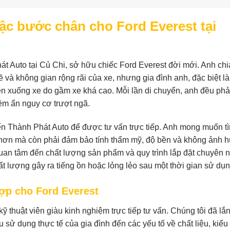
ậc bước chân cho Ford Everest tại
t Auto tại Củ Chi, sở hữu chiếc Ford Everest đời mới. Anh chi
 và không gian rộng rãi của xe, nhưng gia đình anh, đặc biệt l
ên xuống xe do gầm xe khá cao. Mỗi lần di chuyển, anh đều phả
iềm ẩn nguy cơ trượt ngã.
ến Thành Phát Auto để được tư vấn trực tiếp. Anh mong muốn t
g hơn mà còn phải đảm bảo tính thẩm mỹ, độ bền và không ảnh
uan tâm đến chất lượng sản phẩm và quy trình lắp đặt chuyên n
t lượng gây ra tiếng ồn hoặc lỏng lẻo sau một thời gian sử dụn
ợp cho Ford Everest
thuật viên giàu kinh nghiệm trực tiếp tư vấn. Chúng tôi đã lắ
sử dụng thực tế của gia đình đến các yếu tố về chất liệu, kiểu