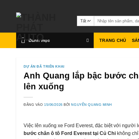
Bỏ
qua
Tìm
nội
kiếm:
dung
Danh mục
TRANG CHỦ
SẢ
DỰ ÁN ĐÃ TRIỂN KHAI
Anh Quang lắp bậc bước châ
lên xuống
ĐĂNG VÀO
15/06/2026
BỞI
NGUYỄN QUANG MINH
Việc lên xuống xe Ford Everest, đặc biệt với người 
bước chân ô tô Ford Everest tại Củ Chi
không chỉ 