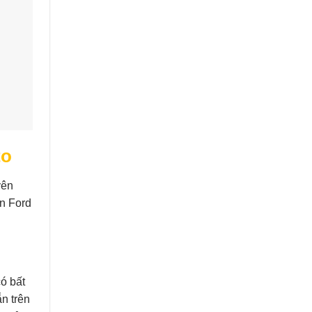
to
yên
ân Ford
có bất
ẵn trên