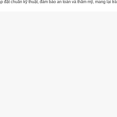
p đặt chuẩn kỹ thuật, đảm bảo an toàn và thẩm mỹ, mang lại trả