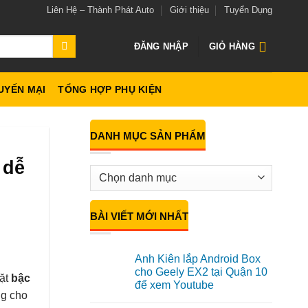
Liên Hệ – Thành Phát Auto
Giới thiệu
Tuyển Dụng
ĐĂNG NHẬP
GIỎ HÀNG
UYẾN MẠI
TỔNG HỢP PHỤ KIỆN
DANH MỤC SẢN PHẨM
 dễ
BÀI VIẾT MỚI NHẤT
Anh Kiên lắp Android Box
cho Geely EX2 tại Quận 10
đặt
bậc
để xem Youtube
ng cho
Không