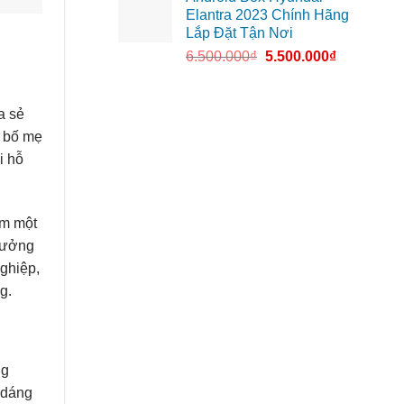
Elantra 2023 Chính Hãng
Lắp Đặt Tận Nơi
6.500.000
₫
5.500.000
₫
a sẻ
à bố mẹ
i hỗ
ìm một
 hưởng
ghiệp,
g.
ng
 dáng