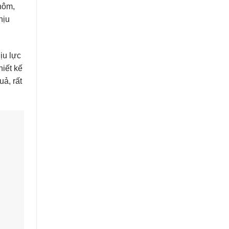
hôm,
hịu
ịu lực
iết kế
uả, rất