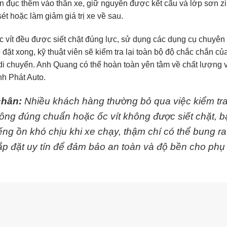
n đục thêm vào thân xe, giữ nguyên được kết cấu và lớp sơn z
sét hoặc làm giảm giá trị xe về sau.
ốc vít đều được siết chặt đúng lực, sử dụng các dụng cụ chuyên
 đặt xong, kỹ thuật viên sẽ kiểm tra lại toàn bộ độ chắc chắn củ
 di chuyển. Anh Quang có thể hoàn toàn yên tâm về chất lượng 
nh Phát Auto.
chân:
Nhiều khách hàng thường bỏ qua việc kiểm tr
hông đúng chuẩn hoặc ốc vít không được siết chặt, b
iếng ồn khó chịu khi xe chạy, thậm chí có thể bung ra
ắp đặt uy tín để đảm bảo an toàn và độ bền cho phụ