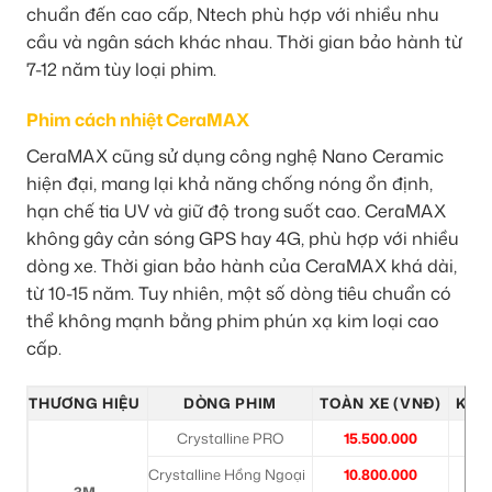
chuẩn đến cao cấp, Ntech phù hợp với nhiều nhu
cầu và ngân sách khác nhau. Thời gian bảo hành từ
7-12 năm tùy loại phim.
Phim cách nhiệt CeraMAX
CeraMAX cũng sử dụng công nghệ Nano Ceramic
hiện đại, mang lại khả năng chống nóng ổn định,
hạn chế tia UV và giữ độ trong suốt cao. CeraMAX
không gây cản sóng GPS hay 4G, phù hợp với nhiều
dòng xe. Thời gian bảo hành của CeraMAX khá dài,
từ 10-15 năm. Tuy nhiên, một số dòng tiêu chuẩn có
thể không mạnh bằng phim phún xạ kim loại cao
cấp.
THƯƠNG HIỆU
DÒNG PHIM
TOÀN XE (VNĐ)
KÍNH
Crystalline PRO
15.500.000
6
Crystalline Hồng Ngoại
10.800.000
6
3M