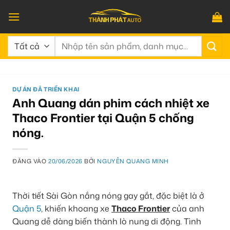
Bỏ
qua
nội
Tìm
dung
kiếm:
DỰ ÁN ĐÃ TRIỂN KHAI
Anh Quang dán phim cách nhiệt xe
Thaco Frontier tại Quận 5 chống
nóng.
ĐĂNG VÀO
20/06/2026
BỞI
NGUYỄN QUANG MINH
Thời tiết Sài Gòn nắng nóng gay gắt, đặc biệt là ở
Quận 5
, khiến khoang xe
Thaco Frontier
của anh
Quang dễ dàng biến thành lò nung di động. Tình