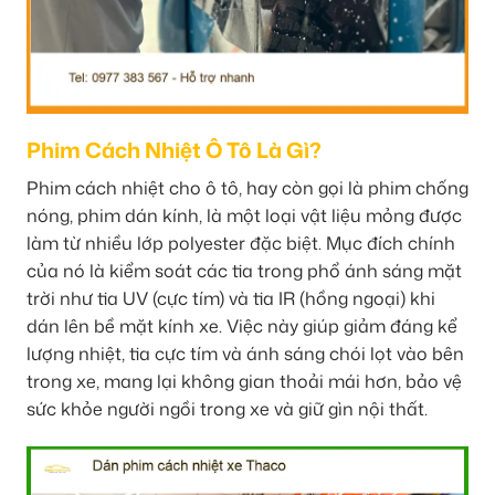
Phim Cách Nhiệt Ô Tô Là Gì?
Phim cách nhiệt cho ô tô, hay còn gọi là phim chống
nóng, phim dán kính, là một loại vật liệu mỏng được
làm từ nhiều lớp polyester đặc biệt. Mục đích chính
của nó là kiểm soát các tia trong phổ ánh sáng mặt
trời như tia UV (cực tím) và tia IR (hồng ngoại) khi
dán lên bề mặt kính xe. Việc này giúp giảm đáng kể
lượng nhiệt, tia cực tím và ánh sáng chói lọt vào bên
trong xe, mang lại không gian thoải mái hơn, bảo vệ
sức khỏe người ngồi trong xe và giữ gìn nội thất.