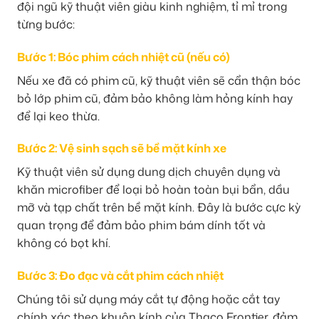
đội ngũ kỹ thuật viên giàu kinh nghiệm, tỉ mỉ trong
từng bước:
Bước 1: Bóc phim cách nhiệt cũ (nếu có)
Nếu xe đã có phim cũ, kỹ thuật viên sẽ cẩn thận bóc
bỏ lớp phim cũ, đảm bảo không làm hỏng kính hay
để lại keo thừa.
Bước 2: Vệ sinh sạch sẽ bề mặt kính xe
Kỹ thuật viên sử dụng dung dịch chuyên dụng và
khăn microfiber để loại bỏ hoàn toàn bụi bẩn, dầu
mỡ và tạp chất trên bề mặt kính. Đây là bước cực kỳ
quan trọng để đảm bảo phim bám dính tốt và
không có bọt khí.
Bước 3: Đo đạc và cắt phim cách nhiệt
Chúng tôi sử dụng máy cắt tự động hoặc cắt tay
chính xác theo khuôn kính của Thaco Frontier, đảm