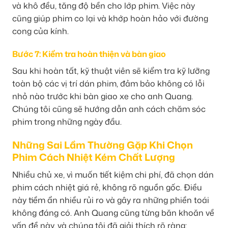
và khô đều, tăng độ bền cho lớp phim. Việc này
cũng giúp phim co lại và khớp hoàn hảo với đường
cong của kính.
Bước 7: Kiểm tra hoàn thiện và bàn giao
Sau khi hoàn tất, kỹ thuật viên sẽ kiểm tra kỹ lưỡng
toàn bộ các vị trí dán phim, đảm bảo không có lỗi
nhỏ nào trước khi bàn giao xe cho anh Quang.
Chúng tôi cũng sẽ hướng dẫn anh cách chăm sóc
phim trong những ngày đầu.
Những Sai Lầm Thường Gặp Khi Chọn
Phim Cách Nhiệt Kém Chất Lượng
Nhiều chủ xe, vì muốn tiết kiệm chi phí, đã chọn dán
phim cách nhiệt giá rẻ, không rõ nguồn gốc. Điều
này tiềm ẩn nhiều rủi ro và gây ra những phiền toái
không đáng có. Anh Quang cũng từng băn khoăn về
vấn đề này, và chúng tôi đã giải thích rõ ràng: