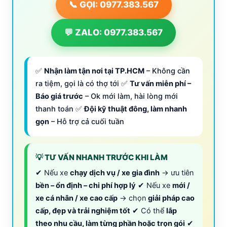
📞 GỌI: 0977.383.567
💬 ZALO: 0977.383.567
✅
Nhận làm tận nơi tại TP.HCM
– Không cần
ra tiệm, gọi là có thợ tới ✅
Tư vấn miễn phí –
Báo giá trước
– Ok mới làm, hài lòng mới
thanh toán ✅
Đội kỹ thuật đông, làm nhanh
gọn
– Hỗ trợ cả cuối tuần
💡 TƯ VẤN NHANH TRƯỚC KHI LÀM
✔ Nếu xe
chạy dịch vụ / xe gia đình
→ ưu tiên
bền – ổn định – chi phí hợp lý
✔ Nếu xe
mới /
xe cá nhân / xe cao cấp
→ chọn
giải pháp cao
cấp, đẹp và trải nghiệm tốt
✔ Có thể
lắp
theo nhu cầu, làm từng phần hoặc trọn gói
✔