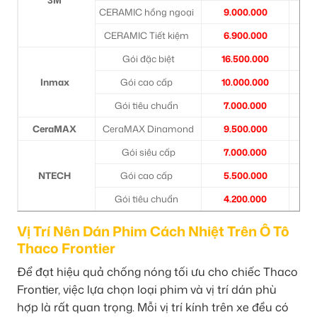
CERAMIC hồng ngoại
9.000.000
3
CERAMIC Tiết kiệm
6.900.000
2
Gói đặc biệt
16.500.000
6
Inmax
Gói cao cấp
10.000.000
3
Gói tiêu chuẩn
7.000.000
2
CeraMAX
CeraMAX Dinamond
9.500.000
3
Gói siêu cấp
7.000.000
2
NTECH
Gói cao cấp
5.500.000
2
Gói tiêu chuẩn
4.200.000
1
Vị Trí Nên Dán Phim Cách Nhiệt Trên Ô Tô
Thaco Frontier
Để đạt hiệu quả chống nóng tối ưu cho chiếc Thaco
Frontier, việc lựa chọn loại phim và vị trí dán phù
hợp là rất quan trọng. Mỗi vị trí kính trên xe đều có