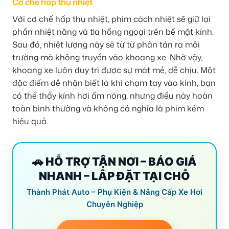
Cơ chế hấp thụ nhiệt
Với cơ chế hấp thụ nhiệt, phim cách nhiệt sẽ giữ lại
phần nhiệt năng và tia hồng ngoại trên bề mặt kính.
Sau đó, nhiệt lượng này sẽ từ từ phân tán ra môi
trường mà không truyền vào khoang xe. Nhờ vậy,
khoang xe luôn duy trì được sự mát mẻ, dễ chịu. Một
đặc điểm dễ nhận biết là khi chạm tay vào kính, bạn
có thể thấy kính hơi ấm nóng, nhưng điều này hoàn
toàn bình thường và không có nghĩa là phim kém
hiệu quả.
🚗 HỖ TRỢ TẬN NƠI – BÁO GIÁ
NHANH – LẮP ĐẶT TẠI CHỖ
Thành Phát Auto – Phụ Kiện & Nâng Cấp Xe Hơi
Chuyên Nghiệp