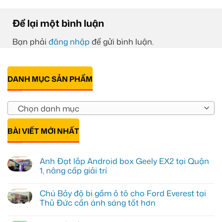
Để lại một bình luận
Bạn phải
đăng nhập
để gửi bình luận.
DANH MỤC SẢN PHẨM
Chọn danh mục
BÀI VIẾT MỚI NHẤT
Anh Đạt lắp Android box Geely EX2 tại Quận
1, nâng cấp giải trí
Không
có
Chú Bảy độ bi gầm ô tô cho Ford Everest tại
bình
luận
Thủ Đức cần ánh sáng tốt hơn
ở
Anh
Không
Đạt
có