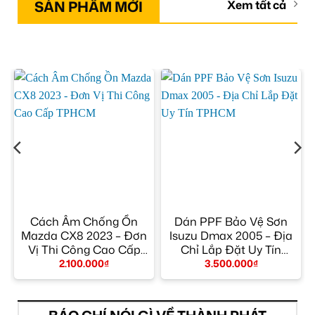
SẢN PHẨM MỚI
Xem tất cả
Cách Âm Chống Ồn
Dán PPF Bảo Vệ Sơn
Mazda CX8 2023 – Đơn
Isuzu Dmax 2005 – Địa
Vị Thi Công Cao Cấp
Chỉ Lắp Đặt Uy Tín
TPHCM
TPHCM
2.100.000
₫
3.500.000
₫