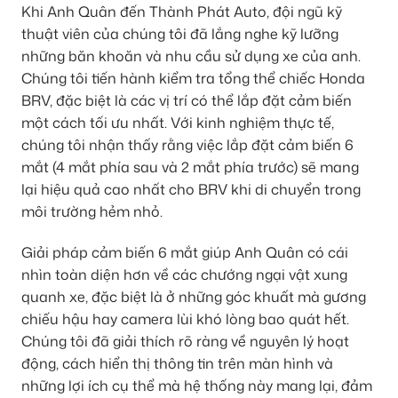
Khi Anh Quân đến Thành Phát Auto, đội ngũ kỹ
thuật viên của chúng tôi đã lắng nghe kỹ lưỡng
những băn khoăn và nhu cầu sử dụng xe của anh.
Chúng tôi tiến hành kiểm tra tổng thể chiếc Honda
BRV, đặc biệt là các vị trí có thể lắp đặt cảm biến
một cách tối ưu nhất. Với kinh nghiệm thực tế,
chúng tôi nhận thấy rằng việc lắp đặt cảm biến 6
mắt (4 mắt phía sau và 2 mắt phía trước) sẽ mang
lại hiệu quả cao nhất cho BRV khi di chuyển trong
môi trường hẻm nhỏ.
Giải pháp cảm biến 6 mắt giúp Anh Quân có cái
nhìn toàn diện hơn về các chướng ngại vật xung
quanh xe, đặc biệt là ở những góc khuất mà gương
chiếu hậu hay camera lùi khó lòng bao quát hết.
Chúng tôi đã giải thích rõ ràng về nguyên lý hoạt
động, cách hiển thị thông tin trên màn hình và
những lợi ích cụ thể mà hệ thống này mang lại, đảm