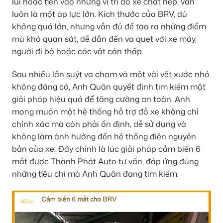
lùi hoặc tiến vào những vị trí đỗ xe chật hẹp, vẫn
luôn là một áp lực lớn. Kích thước của BRV, dù
không quá lớn, nhưng vẫn đủ để tạo ra những điểm
mù khó quan sát, dễ dẫn đến va quẹt với xe máy,
người đi bộ hoặc các vật cản thấp.
Sau nhiều lần suýt va chạm và một vài vết xước nhỏ
không đáng có, Anh Quân quyết định tìm kiếm một
giải pháp hiệu quả để tăng cường an toàn. Anh
mong muốn một hệ thống hỗ trợ đỗ xe không chỉ
chính xác mà còn phải ổn định, dễ sử dụng và
không làm ảnh hưởng đến hệ thống điện nguyên
bản của xe. Đây chính là lúc giải pháp cảm biến 6
mắt được Thành Phát Auto tư vấn, đáp ứng đúng
những tiêu chí mà Anh Quân đang tìm kiếm.