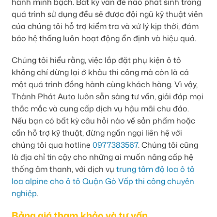
hành minh bạch. Bất kỳ vấn đề nào phát sinh trong
quá trình sử dụng đều sẽ được đội ngũ kỹ thuật viên
của chúng tôi hỗ trợ kiểm tra và xử lý kịp thời, đảm
bảo hệ thống luôn hoạt động ổn định và hiệu quả.
Chúng tôi hiểu rằng, việc lắp đặt phụ kiện ô tô
không chỉ dừng lại ở khâu thi công mà còn là cả
một quá trình đồng hành cùng khách hàng. Vì vậy,
Thành Phát Auto luôn sẵn sàng tư vấn, giải đáp mọi
thắc mắc và cung cấp dịch vụ hậu mãi chu đáo.
Nếu bạn có bất kỳ câu hỏi nào về sản phẩm hoặc
cần hỗ trợ kỹ thuật, đừng ngần ngại liên hệ với
chúng tôi qua hotline
0977383567
. Chúng tôi cũng
là địa chỉ tin cậy cho những ai muốn nâng cấp hệ
thống âm thanh, với dịch vụ
trung tâm độ loa ô tô
loa alpine cho ô tô Quận Gò Vấp thi công chuyên
nghiệp
.
Bảng giá tham khảo và tư vấn