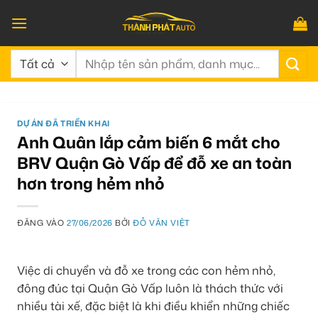
Bỏ
qua
nội
Tìm
dung
kiếm:
DỰ ÁN ĐÃ TRIỂN KHAI
Anh Quân lắp cảm biến 6 mắt cho
BRV Quận Gò Vấp để đỗ xe an toàn
hơn trong hẻm nhỏ
ĐĂNG VÀO
27/06/2026
BỞI
ĐỖ VĂN VIỆT
Việc di chuyển và đỗ xe trong các con hẻm nhỏ,
đông đúc tại Quận Gò Vấp luôn là thách thức với
nhiều tài xế, đặc biệt là khi điều khiển những chiếc