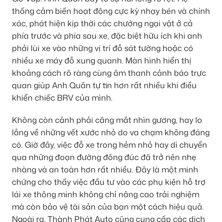
thống cảm biến hoạt động cực kỳ nhạy bén và chính
xác, phát hiện kịp thời các chướng ngại vật ở cả
phía trước và phía sau xe, đặc biệt hữu ích khi anh
phải lùi xe vào những vị trí đỗ sát tường hoặc có
nhiều xe máy đỗ xung quanh. Màn hình hiển thị
khoảng cách rõ ràng cùng âm thanh cảnh báo trực
quan giúp Anh Quân tự tin hơn rất nhiều khi điều
khiển chiếc BRV của mình.
Không còn cảnh phải căng mắt nhìn gương, hay lo
lắng về những vết xước nhỏ do va chạm không đáng
có. Giờ đây, việc đỗ xe trong hẻm nhỏ hay di chuyển
qua những đoạn đường đông đúc đã trở nên nhẹ
nhàng và an toàn hơn rất nhiều. Đây là một minh
chứng cho thấy việc đầu tư vào các phụ kiện hỗ trợ
lái xe thông minh không chỉ nâng cao trải nghiệm
mà còn bảo vệ tài sản của bạn một cách hiệu quả.
Ngoài ra, Thành Phát Auto cũng cung cấp các dịch