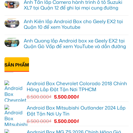
Anh Tấn lắp Camera hành trình ô tô Suzuki
lắp
bình
Android
luận
XL7 tại Quận 12 để ghi lại mọi cung đường
box
ở
Geely
Chú
Không
EX2
Bảy
có
Anh Kiên lắp Android Box cho Geely EX2 tại
tại
độ
bình
Quận
bi
luận
Quận 10 để xem Youtube
1,
gầm
ở
nâng
ô
Anh
Không
cấp
tô
Tấn
có
Anh Quang lắp Android box xe Geely EX2 tại
giải
cho
lắp
bình
trí
Ford
Camera
luận
Quận Gò Vấp để xem YouTube và dẫn đường
Everest
hành
ở
tại
trình
Anh
Không
Thủ
ô
Kiên
có
Đức
tô
lắp
bình
cần
Suzuki
Android
SẢN PHẨM
luận
ánh
XL7
Box
ở
sáng
tại
cho
Anh
tốt
Quận
Geely
Quang
hơn
12
EX2
lắp
Android Box Chevrolet Colorado 2018 Chính
để
tại
Android
ghi
Quận
box
Hãng Lắp Đặt Tận Nơi TPHCM
lại
10
xe
mọi
để
Geely
6.500.000
₫
5.500.000
₫
cung
xem
EX2
đường
Youtube
tại
Quận
Android Box Mitsubishi Outlander 2024 Lắp
Gò
Đặt Tận Nơi Uy Tín
Vấp
để
6.500.000
₫
5.500.000
₫
xem
YouTube
và
Android Box MG ZS 2026 Chính Hãng Giá