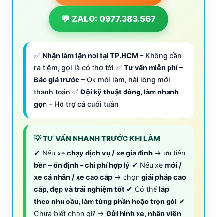
💬 ZALO: 0977.383.567
✅
Nhận làm tận nơi tại TP.HCM
– Không cần
ra tiệm, gọi là có thợ tới ✅
Tư vấn miễn phí –
Báo giá trước
– Ok mới làm, hài lòng mới
thanh toán ✅
Đội kỹ thuật đông, làm nhanh
gọn
– Hỗ trợ cả cuối tuần
💡 TƯ VẤN NHANH TRƯỚC KHI LÀM
✔ Nếu xe
chạy dịch vụ / xe gia đình
→ ưu tiên
bền – ổn định – chi phí hợp lý
✔ Nếu xe
mới /
xe cá nhân / xe cao cấp
→ chọn
giải pháp cao
cấp, đẹp và trải nghiệm tốt
✔ Có thể
lắp
theo nhu cầu, làm từng phần hoặc trọn gói
✔
Chưa biết chọn gì? →
Gửi hình xe, nhân viên