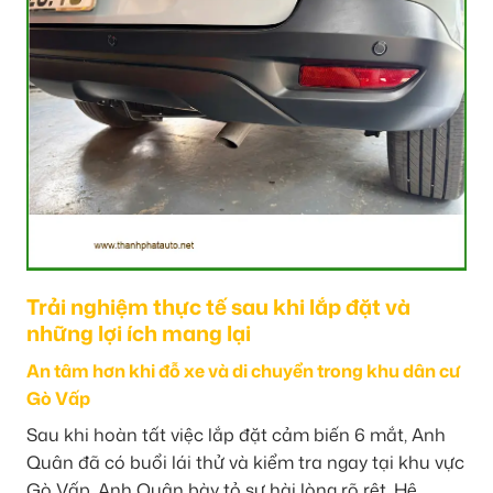
Trải nghiệm thực tế sau khi lắp đặt và
những lợi ích mang lại
An tâm hơn khi đỗ xe và di chuyển trong khu dân cư
Gò Vấp
Sau khi hoàn tất việc lắp đặt cảm biến 6 mắt, Anh
Quân đã có buổi lái thử và kiểm tra ngay tại khu vực
Gò Vấp. Anh Quân bày tỏ sự hài lòng rõ rệt. Hệ