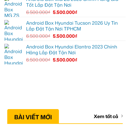
dẫn
Tốt Lắp Đặt Tận Nơi
đường
6.500.000
₫
5.500.000
₫
Android Box Hyundai Tucson 2026 Uy Tín
Lắp Đặt Tận Nơi TPHCM
6.500.000
₫
5.500.000
₫
Android Box Hyundai Elantra 2023 Chính
Hãng Lắp Đặt Tận Nơi
6.500.000
₫
5.500.000
₫
BÀI VIẾT MỚI
Xem tất cả