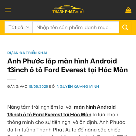
Bỏ
qua
nội
Tìm
dung
kiếm:
DỰ ÁN ĐÃ TRIỂN KHAI
Anh Phước lắp màn hình Android
13inch ô tô Ford Everest tại Hóc Môn
ĐĂNG VÀO
18/06/2026
BỞI
NGUYỄN QUANG MINH
Nâng tầm trải nghiệm lái với
màn hình Android
13inch ô tô Ford Everest tại Hóc Môn
là lựa chọn
thông minh cho sự tiện nghi và ổn định. Anh Phước
đã tin tưởng Thành Phát Auto để nâng cấp chiếc