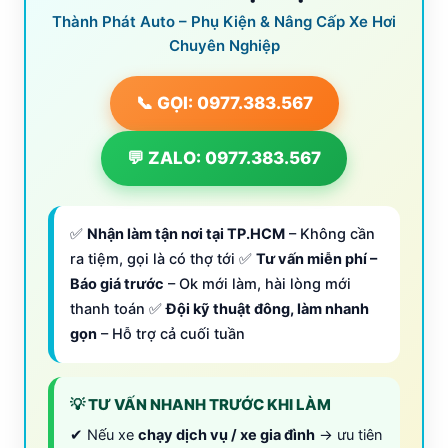
Thành Phát Auto – Phụ Kiện & Nâng Cấp Xe Hơi
Chuyên Nghiệp
📞 GỌI: 0977.383.567
💬 ZALO: 0977.383.567
✅
Nhận làm tận nơi tại TP.HCM
– Không cần
ra tiệm, gọi là có thợ tới ✅
Tư vấn miễn phí –
Báo giá trước
– Ok mới làm, hài lòng mới
thanh toán ✅
Đội kỹ thuật đông, làm nhanh
gọn
– Hỗ trợ cả cuối tuần
💡 TƯ VẤN NHANH TRƯỚC KHI LÀM
✔ Nếu xe
chạy dịch vụ / xe gia đình
→ ưu tiên