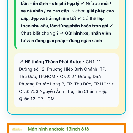
bền – ổn định – chi phí hợp lý
✔ Nếu xe
mới /
xe cá nhân / xe cao cấp
→ chọn
giải pháp cao
cấp, đẹp và trải nghiệm tốt
✔ Có thể
lắp
theo nhu cầu, làm từng phần hoặc trọn gói
✔
Chưa biết chọn gì? →
Gửi hình xe, nhân viên
tư vấn đúng giải pháp – đúng ngân sách
📍
Hệ thống Thành Phát Auto:
• CN1: 11
Đường số 12, Phường Hiệp Bình Chánh, TP.
Thủ Đức, TP.HCM • CN2: 24 Đường D5A,
Phường Phước Long B, TP. Thủ Đức, TP.HCM •
CN3: 753 Nguyễn Ảnh Thủ, Tân Chánh Hiệp,
Quận 12, TP.HCM