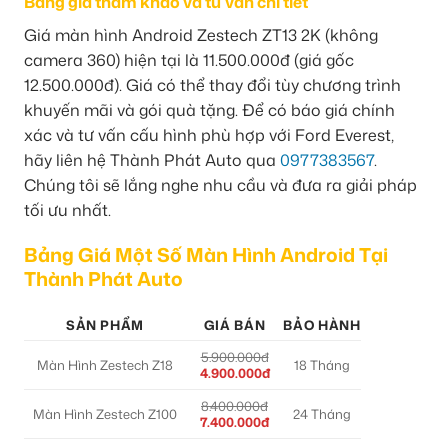
Bảng giá tham khảo và tư vấn chi tiết
Giá màn hình Android Zestech ZT13 2K (không
camera 360) hiện tại là 11.500.000đ (giá gốc
12.500.000đ). Giá có thể thay đổi tùy chương trình
khuyến mãi và gói quà tặng. Để có báo giá chính
xác và tư vấn cấu hình phù hợp với Ford Everest,
hãy liên hệ Thành Phát Auto qua
0977383567
.
Chúng tôi sẽ lắng nghe nhu cầu và đưa ra giải pháp
tối ưu nhất.
Bảng Giá Một Số Màn Hình Android Tại
Thành Phát Auto
SẢN PHẨM
GIÁ BÁN
BẢO HÀNH
5.900.000đ
Màn Hình Zestech Z18
18 Tháng
4.900.000đ
8.400.000đ
Màn Hình Zestech Z100
24 Tháng
7.400.000đ