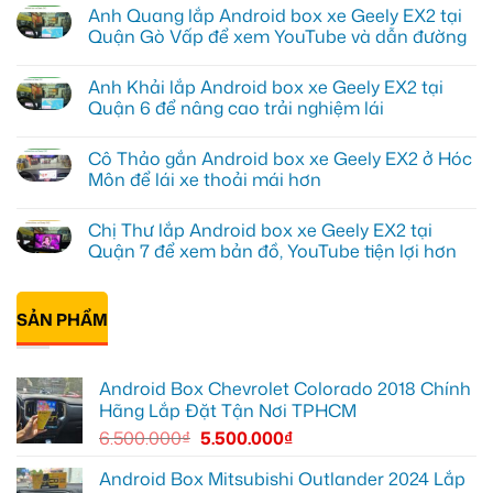
có
Anh Quang lắp Android box xe Geely EX2 tại
bình
luận
Quận Gò Vấp để xem YouTube và dẫn đường
ở
Anh
Không
Kiên
có
Anh Khải lắp Android box xe Geely EX2 tại
lắp
bình
Android
luận
Quận 6 để nâng cao trải nghiệm lái
Box
ở
cho
Anh
Không
Geely
Quang
có
Cô Thảo gắn Android box xe Geely EX2 ở Hóc
EX2
lắp
bình
tại
Android
luận
Môn để lái xe thoải mái hơn
Quận
box
ở
10
xe
Anh
Không
để
Geely
Khải
có
Chị Thư lắp Android box xe Geely EX2 tại
xem
EX2
lắp
bình
Youtube
tại
Android
luận
Quận 7 để xem bản đồ, YouTube tiện lợi hơn
Quận
box
ở
Gò
xe
Cô
Không
Vấp
Geely
Thảo
có
để
EX2
gắn
bình
xem
tại
Android
SẢN PHẨM
luận
YouTube
Quận
box
ở
và
6
xe
Chị
dẫn
để
Geely
Thư
đường
nâng
EX2
lắp
Android Box Chevrolet Colorado 2018 Chính
cao
ở
Android
trải
Hóc
box
Hãng Lắp Đặt Tận Nơi TPHCM
nghiệm
Môn
xe
lái
để
Geely
6.500.000
₫
5.500.000
₫
lái
EX2
xe
tại
thoải
Quận
Android Box Mitsubishi Outlander 2024 Lắp
mái
7