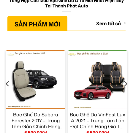
Tổng Hợp Các Mẫu Bọc Ghế Da Ô Tô Mới Nhất Hiện Nay
Tại Thành Phát Auto
SẢN PHẨM MỚI
Xem tất cả
Bọc Ghế Da Subaru
Bọc Ghế Da VinFast Lux
–
Forester 2017 – Trung
A 2021 – Trung Tâm Lắp
Tâm Gắn Chính Hãng
Đặt Chính Hãng Giá Tốt
Giá Tốt TPHCM
TPHCM
5.500.000
₫
5.500.000
₫