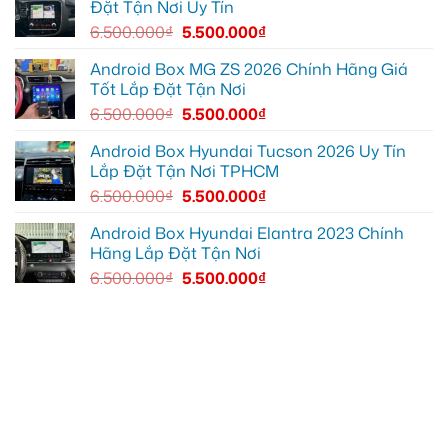
Đặt Tận Nơi Uy Tín
hơn
để
xem
6.500.000
₫
5.500.000
₫
bản
đồ,
YouTube
Android Box MG ZS 2026 Chính Hãng Giá
tiện
Tốt Lắp Đặt Tận Nơi
lợi
hơn
6.500.000
₫
5.500.000
₫
Android Box Hyundai Tucson 2026 Uy Tín
Lắp Đặt Tận Nơi TPHCM
6.500.000
₫
5.500.000
₫
Android Box Hyundai Elantra 2023 Chính
Hãng Lắp Đặt Tận Nơi
6.500.000
₫
5.500.000
₫