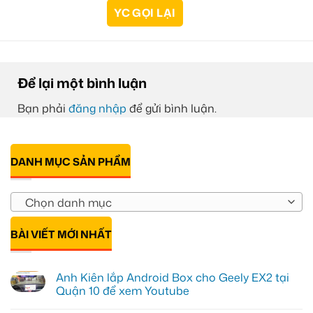
Để lại một bình luận
Bạn phải
đăng nhập
để gửi bình luận.
DANH MỤC SẢN PHẨM
Chọn danh mục
BÀI VIẾT MỚI NHẤT
Anh Kiên lắp Android Box cho Geely EX2 tại
Quận 10 để xem Youtube
Không