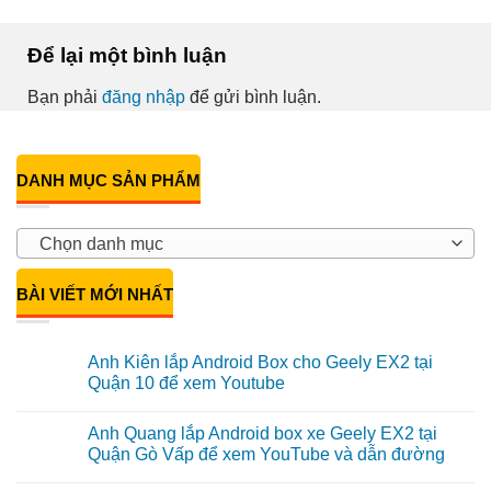
Để lại một bình luận
Bạn phải
đăng nhập
để gửi bình luận.
DANH MỤC SẢN PHẨM
Chọn danh mục
BÀI VIẾT MỚI NHẤT
Anh Kiên lắp Android Box cho Geely EX2 tại
Quận 10 để xem Youtube
Không
có
Anh Quang lắp Android box xe Geely EX2 tại
bình
luận
Quận Gò Vấp để xem YouTube và dẫn đường
ở
Anh
Không
Kiên
có