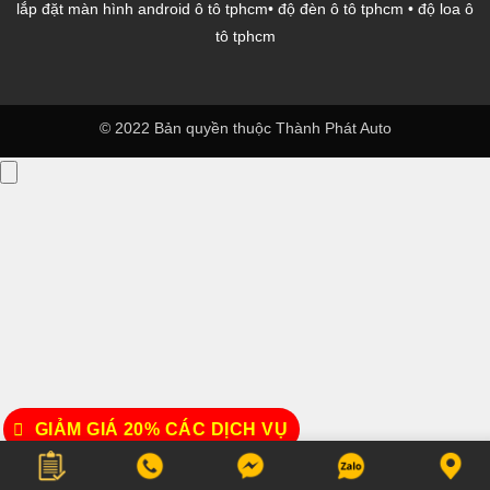
lắp đặt màn hình android ô tô tphcm
•
độ đèn ô tô tphcm
•
độ loa ô
tô tphcm
© 2022 Bản quyền thuộc Thành Phát Auto
GIẢM GIÁ 20% CÁC DỊCH VỤ