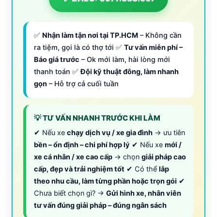
✅
Nhận làm tận nơi tại TP.HCM
– Không cần
ra tiệm, gọi là có thợ tới ✅
Tư vấn miễn phí –
Báo giá trước
– Ok mới làm, hài lòng mới
thanh toán ✅
Đội kỹ thuật đông, làm nhanh
gọn
– Hỗ trợ cả cuối tuần
💡 TƯ VẤN NHANH TRƯỚC KHI LÀM
✔ Nếu xe
chạy dịch vụ / xe gia đình
→ ưu tiên
bền – ổn định – chi phí hợp lý
✔ Nếu xe
mới /
xe cá nhân / xe cao cấp
→ chọn
giải pháp cao
cấp, đẹp và trải nghiệm tốt
✔ Có thể
lắp
theo nhu cầu, làm từng phần hoặc trọn gói
✔
Chưa biết chọn gì? →
Gửi hình xe, nhân viên
tư vấn đúng giải pháp – đúng ngân sách