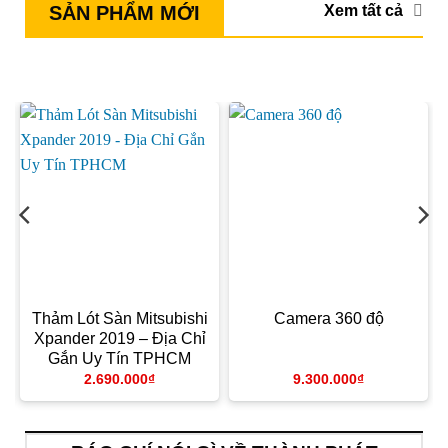
Xem tất cả
SẢN PHẨM MỚI
–
Thảm Lót Sàn Mitsubishi
Camera 360 độ
Xpander 2019 – Địa Chỉ
M
Gắn Uy Tín TPHCM
2.690.000
₫
9.300.000
₫