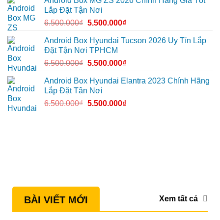
Android Box MG ZS 2026 Chính Hãng Giá Tốt
tiện
Lắp Đặt Tận Nơi
lợi
hơn
6.500.000
₫
5.500.000
₫
Android Box Hyundai Tucson 2026 Uy Tín Lắp
Đặt Tận Nơi TPHCM
6.500.000
₫
5.500.000
₫
Android Box Hyundai Elantra 2023 Chính Hãng
Lắp Đặt Tận Nơi
6.500.000
₫
5.500.000
₫
Xem tất cả
BÀI VIẾT MỚI