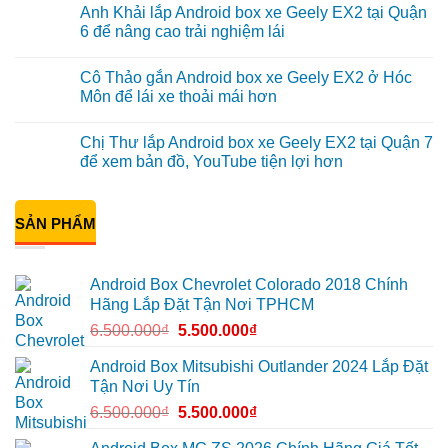
Anh Khải lắp Android box xe Geely EX2 tại Quận
lắp
bình
Android
luận
6 để nâng cao trải nghiệm lái
Box
ở
cho
Anh
Không
Geely
Quang
có
Cô Thảo gắn Android box xe Geely EX2 ở Hóc
EX2
lắp
bình
tại
Android
luận
Môn để lái xe thoải mái hơn
Quận
box
ở
10
xe
Anh
Không
để
Geely
Khải
có
Chị Thư lắp Android box xe Geely EX2 tại Quận 7
xem
EX2
lắp
bình
Youtube
tại
Android
luận
để xem bản đồ, YouTube tiện lợi hơn
Quận
box
ở
Gò
xe
Cô
Không
Vấp
Geely
Thảo
có
để
EX2
gắn
bình
xem
tại
Android
SẢN PHẨM
luận
YouTube
Quận
box
ở
và
6
xe
Chị
dẫn
để
Geely
Thư
đường
nâng
EX2
lắp
Android Box Chevrolet Colorado 2018 Chính
cao
ở
Android
trải
Hóc
box
Hãng Lắp Đặt Tận Nơi TPHCM
nghiệm
Môn
xe
lái
để
Geely
6.500.000
₫
5.500.000
₫
lái
EX2
xe
tại
thoải
Quận
Android Box Mitsubishi Outlander 2024 Lắp Đặt
mái
7
Tận Nơi Uy Tín
hơn
để
xem
6.500.000
₫
5.500.000
₫
bản
đồ,
YouTube