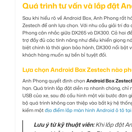
Quá trình tư vấn và lắp đặt 
Sau khi hiểu rõ về Android Box, Anh Phong rất hà
Zestech để anh lựa chọn. Với nhu cầu giải trí đa
Phong cân nhắc giữa DX265 và DX300. Cả hai đề
trợ đầy đủ các tính năng như điều khiển giọng n
biệt chính là thời gian bảo hành, DX300 nổi bật
khách hàng muốn sự bền bỉ tuyệt đối.
Lựa chọn Android Box Zestech nào ph
Anh Phong quyết định chọn
Android Box Zestec
hạn. Quá trình lắp đặt diễn ra nhanh chóng, chỉ
USB của xe, sau đó cấu hình một vài bước đơn gi
bộ quá trình không can thiệp vào bất kỳ hệ thốn
kiếm một
địa điểm lắp màn hình Android ô tô t
Lưu ý từ kỹ thuật viên:
Khi lắp đặt A