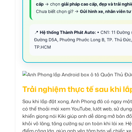
cấp
→ chọn
giải pháp cao cấp, đẹp và trải ngh
Chưa biết chọn gì? →
Gửi hình xe, nhân viên t
📍
Hệ thống Thành Phát Auto:
• CN1: 11 Đường 
Đường D5A, Phường Phước Long B, TP. Thủ Đức,
TP.HCM
Trải nghiệm thực tế sau khi l
Sau khi lắp đặt xong, Anh Phong đã có ngay một
có thể thoải mái xem YouTube, lướt web, sử dụng 
khiển giọng nói Kiki giúp anh dễ dàng mở bản đồ
khỏi vô lăng, tăng cường sự an toàn khi lái xe. H
điểm cộng lớn, giúp anh yên tâm hơn về chiếc xe