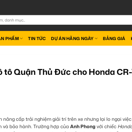
ẢN PHẨM
TIN TỨC
DỰ ÁN HẰNG NGÀY
BẢNG GIÁ
 ô tô Quận Thủ Đức cho Honda CR
nâng cấp trải nghiệm giải trí trên xe nhưng lại lo ngại việc
ện và bảo hành. Trường hợp của
Anh Phong
với chiếc
Honda