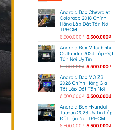
Chị
cho
Thảo
Anh
lắp
Khang
Android Box Chevrolet
Android
Honda
box
CR-
Colorado 2018 Chính
xe
V
Hãng Lắp Đặt Tận Nơi
Geely
Quận
EX2
12
TPHCM
tại
Quận
6.500.000
₫
5.500.000
₫
12
để
nâng
Android Box Mitsubishi
cấp
Outlander 2024 Lắp Đặt
trải
nghiệm
Tận Nơi Uy Tín
giải
trí
6.500.000
₫
5.500.000
₫
Android Box MG ZS
2026 Chính Hãng Giá
Tốt Lắp Đặt Tận Nơi
6.500.000
₫
5.500.000
₫
Android Box Hyundai
Tucson 2026 Uy Tín Lắp
Đặt Tận Nơi TPHCM
6.500.000
₫
5.500.000
₫