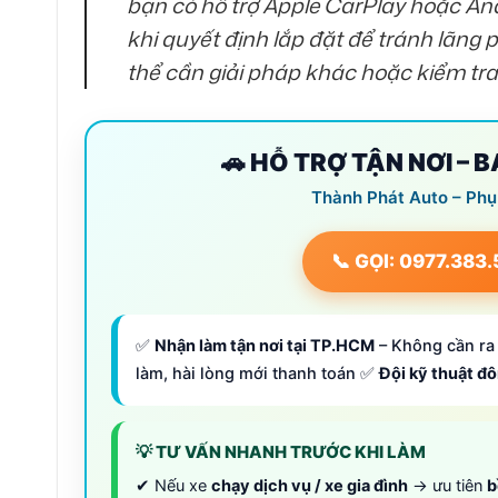
bạn có hỗ trợ Apple CarPlay hoặc And
khi quyết định lắp đặt để tránh lãng 
thể cần giải pháp khác hoặc kiểm tra 
🚗 HỖ TRỢ TẬN NƠI – 
Thành Phát Auto – Phụ
📞 GỌI: 0977.383
✅
Nhận làm tận nơi tại TP.HCM
– Không cần ra 
làm, hài lòng mới thanh toán ✅
Đội kỹ thuật đ
💡 TƯ VẤN NHANH TRƯỚC KHI LÀM
✔ Nếu xe
chạy dịch vụ / xe gia đình
→ ưu tiên
b