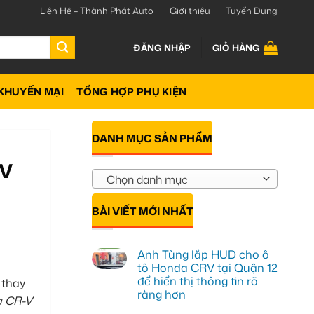
Liên Hệ – Thành Phát Auto
Giới thiệu
Tuyển Dụng
ĐĂNG NHẬP
GIỎ HÀNG
KHUYẾN MẠI
TỔNG HỢP PHỤ KIỆN
DANH MỤC SẢN PHẨM
-V
Chọn danh mục
BÀI VIẾT MỚI NHẤT
Anh Tùng lắp HUD cho ô
tô Honda CRV tại Quận 12
để hiển thị thông tin rõ
 thay
ràng hơn
 CR-V
Không