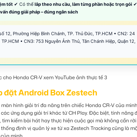
iệm tốt
✔ Có thể
lắp theo nhu cầu, làm từng phần hoặc trọn gói
ư vấn đúng giải pháp – đúng ngân sách
số 12, Phường Hiệp Bình Chánh, TP. Thủ Đức, TP.HCM • CN2: 24
 TP.HCM • CN3: 753 Nguyễn Ảnh Thủ, Tân Chánh Hiệp, Quận 12,
ắp đặt Android Box Zestech
 màn hình giải trí đa năng trên chiếc Honda CR-V của mìn
các ứng dụng giải trí khác từ CH Play. Đặc biệt, tính năng 
, tìm kiếm bài hát hay thực hiện cuộc gọi mà không cần rời
ệ thống định vị quản lý xe từ xa Zestech Tracking cũng là m
 của mình.