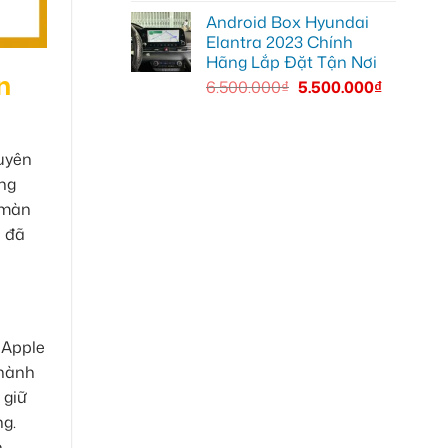
Android Box Hyundai
Elantra 2023 Chính
Hãng Lắp Đặt Tận Nơi
n
6.500.000
₫
5.500.000
₫
uyên
ụng
 màn
h đã
 Apple
thành
 giữ
g.
.