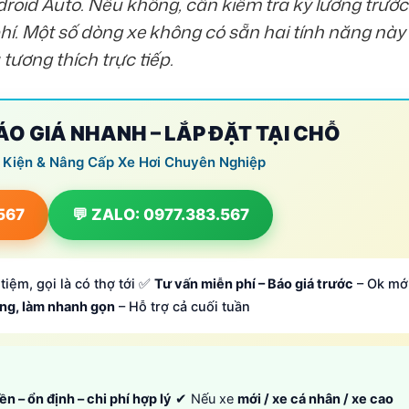
roid Auto. Nếu không, cần kiểm tra kỹ lưỡng trước
phí. Một số dòng xe không có sẵn hai tính năng này
tương thích trực tiếp.
BÁO GIÁ NHANH – LẮP ĐẶT TẠI CHỖ
 Kiện & Nâng Cấp Xe Hơi Chuyên Nghiệp
.567
💬 ZALO: 0977.383.567
tiệm, gọi là có thợ tới ✅
Tư vấn miễn phí – Báo giá trước
– Ok mớ
ông, làm nhanh gọn
– Hỗ trợ cả cuối tuần
ền – ổn định – chi phí hợp lý
✔ Nếu xe
mới / xe cá nhân / xe cao