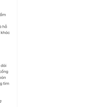
phẩm
à hỗ
m khác
 dài
 cổng
Toàn
g tìm
a