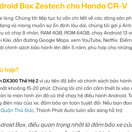
Android Box Zestech cho Honda CR-V
i lòng. Chúng tôi tiếp tục tư vấn chi tiết về các dòng sản 
 dạng và mong muốn sự ổn định lâu dài, chúng tôi gợi ý Anh
u có chip 8 nhân, RAM 4GB, ROM 64GB, chạy Android 13 v
ói Kiki, dẫn đường Google Maps, xem YouTube, Netflix. Điể
 với chính sách bảo hành lên đến 5 năm, phù hợp cho những
ù hợp?
h DX300 Thế Hệ 2
vì ưu tiên độ bền và chính sách bảo hành
 mất khoảng 15-20 phút. Chúng tôi chỉ cần cắm thiết bị vào
ản là màn hình zin đã có thể chạy hệ điều hành Android. 
g điện nào của xe, đảm bảo an toàn tuyệt đối. Nếu bạn đan
ại Quận Thủ Đức
, Thành Phát Auto luôn sẵn sàng hỗ trợ.
ndroid Box, điều quan trọng nhất là đảm bảo xe củ