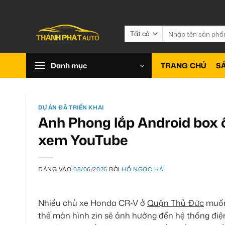
Bỏ
qua
nội
Tìm
kiếm:
dung
Danh mục
TRANG CHỦ
S
DỰ ÁN ĐÃ TRIỂN KHAI
Anh Phong lắp Android box
xem YouTube
ĐĂNG VÀO
08/06/2026
BỞI
HỒ NGỌC HẢI
Nhiều chủ xe Honda CR-V ở
Quận Thủ Đức
muốn 
thế màn hình zin sẽ ảnh hưởng đến hệ thống đi