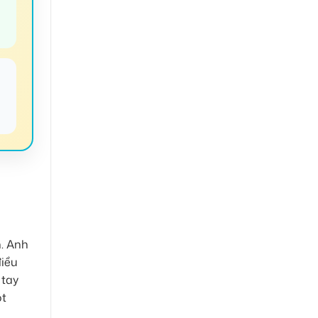
✔
h. Anh
điều
 tay
ột