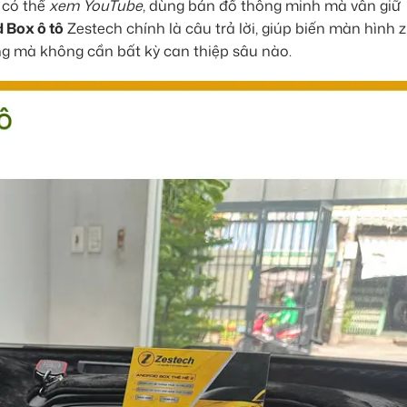
ể có thể
xem YouTube
, dùng bản đồ thông minh mà vẫn giữ
 Box ô tô
Zestech chính là câu trả lời, giúp biến màn hình z
g mà không cần bất kỳ can thiệp sâu nào.