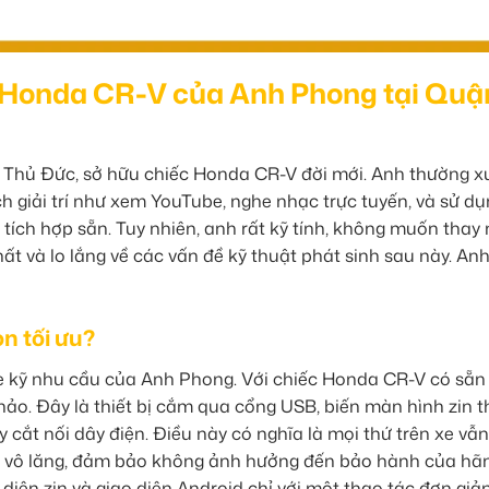
ên Honda CR-V của Anh Phong tại Quậ
Thủ Đức, sở hữu chiếc Honda CR-V đời mới. Anh thường x
h giải trí như xem YouTube, nghe nhạc trực tuyến, và sử d
ích hợp sẵn. Tuy nhiên, anh rất kỹ tính, không muốn thay
hất và lo lắng về các vấn đề kỹ thuật phát sinh sau này. An
n tối ưu?
e kỹ nhu cầu của Anh Phong. Với chiếc Honda CR-V có sẵn
hảo. Đây là thiết bị cắm qua cổng USB, biến màn hình zin 
cắt nối dây điện. Điều này có nghĩa là mọi thứ trên xe vẫn
 vô lăng, đảm bảo không ảnh hưởng đến bảo hành của hãn
diện zin và giao diện Android chỉ với một thao tác đơn giản