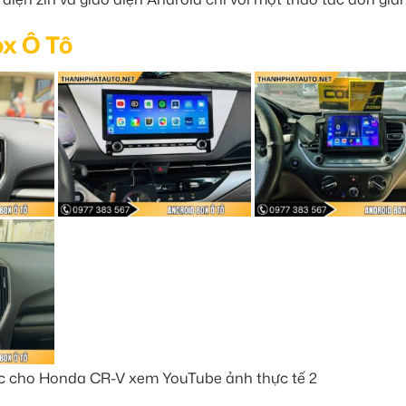
ox Ô Tô