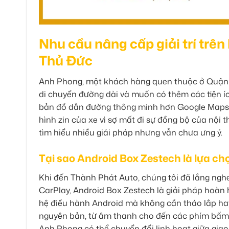
Nhu cầu nâng cấp giải trí tr
Thủ Đức
Anh Phong, một khách hàng quen thuộc ở Quận 
di chuyển đường dài và muốn có thêm các tiện íc
bản đồ dẫn đường thông minh hơn Google Maps t
hình zin của xe vì sợ mất đi sự đồng bộ của nội t
tìm hiểu nhiều giải pháp nhưng vẫn chưa ưng ý.
Tại sao Android Box Zestech là lựa chọ
Khi đến Thành Phát Auto, chúng tôi đã lắng ngh
CarPlay, Android Box Zestech là giải pháp hoàn 
hệ điều hành Android mà không cần tháo lắp hay 
nguyên bản, từ âm thanh cho đến các phím bấm
Anh Phong có thể chuyển đổi linh hoạt giữa giao 