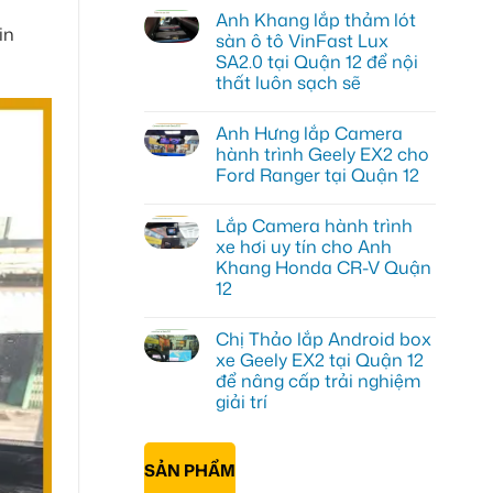
có
Anh Khang lắp thảm lót
bình
in
luận
sàn ô tô VinFast Lux
ở
SA2.0 tại Quận 12 để nội
Anh
Tùng
thất luôn sạch sẽ
lắp
HUD
Không
cho
có
Anh Hưng lắp Camera
ô
bình
tô
luận
hành trình Geely EX2 cho
ở
Honda
Ford Ranger tại Quận 12
Anh
CRV
Khang
tại
Không
lắp
Quận
có
thảm
12
Lắp Camera hành trình
bình
lót
để
luận
xe hơi uy tín cho Anh
sàn
hiển
ở
ô
thị
Khang Honda CR-V Quận
Anh
tô
thông
Hưng
12
VinFast
tin
lắp
Lux
rõ
Camera
Không
SA2.0
ràng
hành
có
tại
hơn
Chị Thảo lắp Android box
trình
bình
Quận
Geely
luận
xe Geely EX2 tại Quận 12
12
ở
EX2
để
để nâng cấp trải nghiệm
Lắp
cho
nội
Camera
Ford
giải trí
thất
hành
Ranger
luôn
trình
Không
tại
sạch
xe
có
Quận
sẽ
hơi
bình
12
SẢN PHẨM
uy
luận
ở
tín