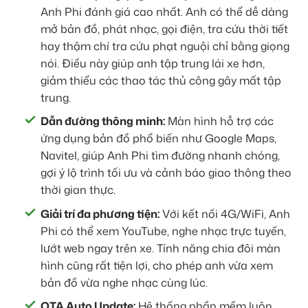
Anh Phi đánh giá cao nhất. Anh có thể dễ dàng
mở bản đồ, phát nhạc, gọi điện, tra cứu thời tiết
hay thậm chí tra cứu phạt nguội chỉ bằng giọng
nói. Điều này giúp anh tập trung lái xe hơn,
giảm thiểu các thao tác thủ công gây mất tập
trung.
Dẫn đường thông minh:
Màn hình hỗ trợ các
ứng dụng bản đồ phổ biến như Google Maps,
Navitel, giúp Anh Phi tìm đường nhanh chóng,
gợi ý lộ trình tối ưu và cảnh báo giao thông theo
thời gian thực.
Giải trí đa phương tiện:
Với kết nối 4G/WiFi, Anh
Phi có thể xem YouTube, nghe nhạc trực tuyến,
lướt web ngay trên xe. Tính năng chia đôi màn
hình cũng rất tiện lợi, cho phép anh vừa xem
bản đồ vừa nghe nhạc cùng lúc.
OTA Auto Update:
Hệ thống phần mềm luôn