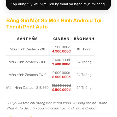
*Áp dụng tùy khu vực, lịch kỹ thuật và hạng mục thi công.
Bảng Giá Một Số Màn Hình Android Tại
Thành Phát Auto
SẢN PHẨM
GIÁ BÁN
BẢO HÀNH
5.900.000đ
Màn Hình Zestech Z18
18 Tháng
4.900.000đ
8.400.000đ
Màn Hình Zestech Z100
24 Tháng
7.400.000đ
9.900.000đ
Màn Hình Zestech ZX10
24 Tháng
8.900.000đ
10.500.000đ
Màn Hình Zestech Z18 360
24 Tháng
9.500.000đ
Lưu ý: Giá trên chỉ mang tính tham khảo, vui lòng liên hệ Thành
Phát Auto để nhận báo giá chính xác và ưu đãi mới nhất.