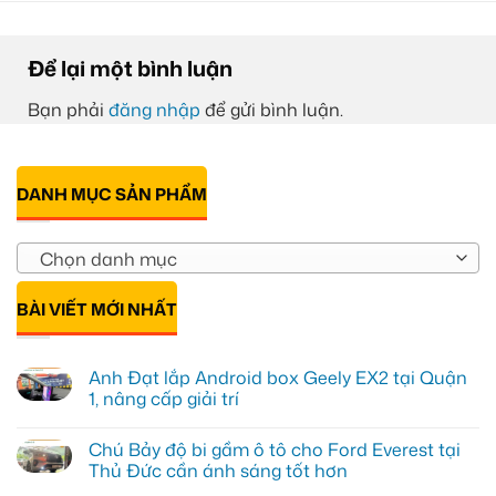
Để lại một bình luận
Bạn phải
đăng nhập
để gửi bình luận.
DANH MỤC SẢN PHẨM
Chọn danh mục
BÀI VIẾT MỚI NHẤT
Anh Đạt lắp Android box Geely EX2 tại Quận
1, nâng cấp giải trí
Không
có
Chú Bảy độ bi gầm ô tô cho Ford Everest tại
bình
luận
Thủ Đức cần ánh sáng tốt hơn
ở
Anh
Không