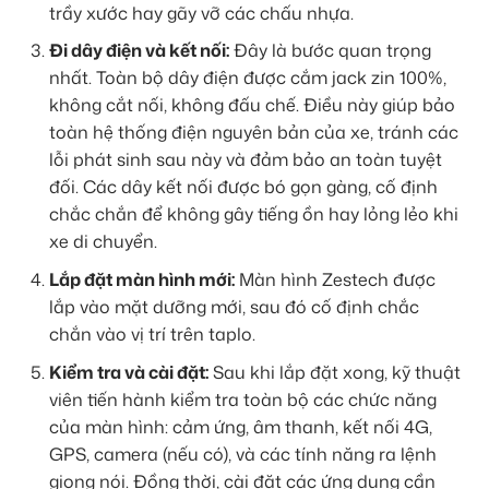
trầy xước hay gãy vỡ các chấu nhựa.
Đi dây điện và kết nối:
Đây là bước quan trọng
nhất. Toàn bộ dây điện được cắm jack zin 100%,
không cắt nối, không đấu chế. Điều này giúp bảo
toàn hệ thống điện nguyên bản của xe, tránh các
lỗi phát sinh sau này và đảm bảo an toàn tuyệt
đối. Các dây kết nối được bó gọn gàng, cố định
chắc chắn để không gây tiếng ồn hay lỏng lẻo khi
xe di chuyển.
Lắp đặt màn hình mới:
Màn hình Zestech được
lắp vào mặt dưỡng mới, sau đó cố định chắc
chắn vào vị trí trên taplo.
Kiểm tra và cài đặt:
Sau khi lắp đặt xong, kỹ thuật
viên tiến hành kiểm tra toàn bộ các chức năng
của màn hình: cảm ứng, âm thanh, kết nối 4G,
GPS, camera (nếu có), và các tính năng ra lệnh
giọng nói. Đồng thời, cài đặt các ứng dụng cần