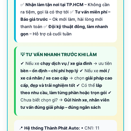
✅
Nhận làm tận nơi tại TP.HCM
– Không cần
ra tiệm, gọi là có thợ tới ✅
Tư vấn miễn phí –
Báo giá trước
– Ok mới làm, hài lòng mới
thanh toán ✅
Đội kỹ thuật đông, làm nhanh
gọn
– Hỗ trợ cả cuối tuần
💡 TƯ VẤN NHANH TRƯỚC KHI LÀM
✔ Nếu xe
chạy dịch vụ / xe gia đình
→ ưu tiên
bền – ổn định – chi phí hợp lý
✔ Nếu xe
mới /
xe cá nhân / xe cao cấp
→ chọn
giải pháp cao
cấp, đẹp và trải nghiệm tốt
✔ Có thể
lắp
theo nhu cầu, làm từng phần hoặc trọn gói
✔
Chưa biết chọn gì? →
Gửi hình xe, nhân viên
tư vấn đúng giải pháp – đúng ngân sách
📍
Hệ thống Thành Phát Auto:
• CN1: 11