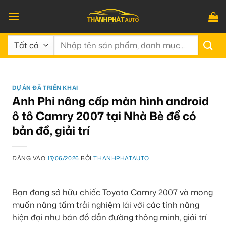
Bỏ
qua
nội
Tìm
dung
kiếm:
DỰ ÁN ĐÃ TRIỂN KHAI
Anh Phi nâng cấp màn hình android
ô tô Camry 2007 tại Nhà Bè để có
bản đồ, giải trí
ĐĂNG VÀO
17/06/2026
BỞI
THANHPHATAUTO
Bạn đang sở hữu chiếc Toyota Camry 2007 và mong
muốn nâng tầm trải nghiệm lái với các tính năng
hiện đại như bản đồ dẫn đường thông minh, giải trí