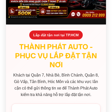
Lắp đặt tận nơi tại TP.HCM
THÀNH PHÁT AUTO -
PHỤC VỤ LẮP ĐẶT TẬN
NƠI
Khách tại Quận 7, Nhà Bè, Bình Chánh, Quận 8,
Gò Vấp, Tân Bình, Hóc Môn và các khu vực lân
cận có thể gửi thông tin xe để Thành Phát Auto
kiểm tra khả năng hỗ trợ lắp đặt tận nơi.