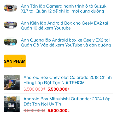
Đạt
có
Anh Tấn lắp Camera hành trình ô tô Suzuki
lắp
bình
Android
luận
XL7 tại Quận 12 để ghi lại mọi cung đường
box
ở
Geely
Chú
Không
EX2
Bảy
có
Anh Kiên lắp Android Box cho Geely EX2 tại
tại
độ
bình
Quận
bi
luận
Quận 10 để xem Youtube
1,
gầm
ở
nâng
ô
Anh
Không
cấp
tô
Tấn
có
Anh Quang lắp Android box xe Geely EX2 tại
giải
cho
lắp
bình
trí
Ford
Camera
luận
Quận Gò Vấp để xem YouTube và dẫn đường
Everest
hành
ở
tại
trình
Anh
Không
Thủ
ô
Kiên
có
Đức
tô
lắp
bình
cần
Suzuki
Android
SẢN PHẨM
luận
ánh
XL7
Box
ở
sáng
tại
cho
Anh
tốt
Quận
Geely
Quang
hơn
12
EX2
lắp
Android Box Chevrolet Colorado 2018 Chính
để
tại
Android
ghi
Quận
box
Hãng Lắp Đặt Tận Nơi TPHCM
lại
10
xe
mọi
để
Geely
6.500.000
₫
5.500.000
₫
cung
xem
EX2
đường
Youtube
tại
Quận
Android Box Mitsubishi Outlander 2024 Lắp
Gò
Đặt Tận Nơi Uy Tín
Vấp
để
6.500.000
₫
5.500.000
₫
xem
YouTube