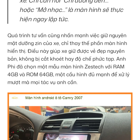
xe. Chỉ cần nói “Chỉ đường đến…”
hoặc “Mở nhạc…” là màn hình sẽ thực
hiện ngay lập tức.
Quá trình tư vấn cũng nhấn mạnh việc giữ nguyên
mặt dưỡng zin của xe, chỉ thay thế phần màn hình
hiển thị. Điều này giúp xe giữ được vẻ đẹp nguyên
bản, không bị cắt khoét hay độ chế phức tạp. Anh
Phi đã chọn một mẫu màn hình Zestech với RAM
4GB và ROM 64GB, một cấu hình đủ mạnh để xử lý
mượt mà mọi tác vụ anh cần.