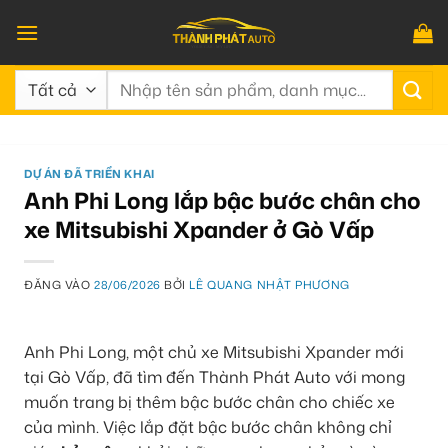
Bỏ
qua
nội
Tìm
dung
kiếm:
DỰ ÁN ĐÃ TRIỂN KHAI
Anh Phi Long lắp bậc bước chân cho
xe Mitsubishi Xpander ở Gò Vấp
ĐĂNG VÀO
28/06/2026
BỞI
LÊ QUANG NHẬT PHƯƠNG
Anh Phi Long, một chủ xe Mitsubishi Xpander mới
tại Gò Vấp, đã tìm đến Thành Phát Auto với mong
muốn trang bị thêm bậc bước chân cho chiếc xe
của mình. Việc lắp đặt bậc bước chân không chỉ