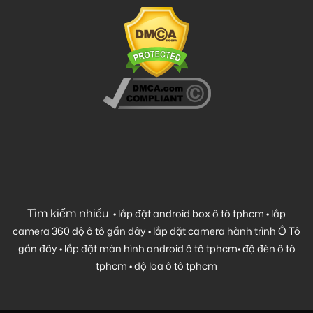
Tìm kiếm nhiều:
•
lắp đặt android box ô tô tphcm
•
lắp
camera 360 độ ô tô gần đây
•
lắp đặt camera hành trình Ô Tô
gần đây
•
lắp đặt màn hình android ô tô tphcm
•
độ đèn ô tô
tphcm
•
độ loa ô tô tphcm