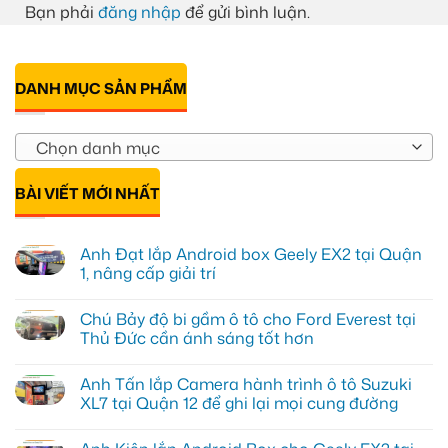
Bạn phải
đăng nhập
để gửi bình luận.
DANH MỤC SẢN PHẨM
Chọn danh mục
BÀI VIẾT MỚI NHẤT
Anh Đạt lắp Android box Geely EX2 tại Quận
1, nâng cấp giải trí
Không
có
Chú Bảy độ bi gầm ô tô cho Ford Everest tại
bình
luận
Thủ Đức cần ánh sáng tốt hơn
ở
Anh
Không
Đạt
có
Anh Tấn lắp Camera hành trình ô tô Suzuki
lắp
bình
Android
luận
XL7 tại Quận 12 để ghi lại mọi cung đường
box
ở
Geely
Chú
Không
EX2
Bảy
có