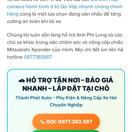
camera hành trình ô tô Gò Vấp nhanh chóng chính
hãng
cũng là một lựa chọn đáng cân nhắc để tăng
cường an toàn khi lái xe.
Chúng tôi luôn sẵn lòng hỗ trợ Anh Phi Long và các
chủ xe khác trong việc chăm sóc và nâng cấp chiếc
Mitsubishi Xpander của mình. Mọi chi tiết xin liên hệ
hotline
0977383567
.
🚗 HỖ TRỢ TẬN NƠI – BÁO GIÁ
NHANH – LẮP ĐẶT TẠI CHỖ
Thành Phát Auto – Phụ Kiện & Nâng Cấp Xe Hơi
Chuyên Nghiệp
📞 GỌI: 0977.383.567