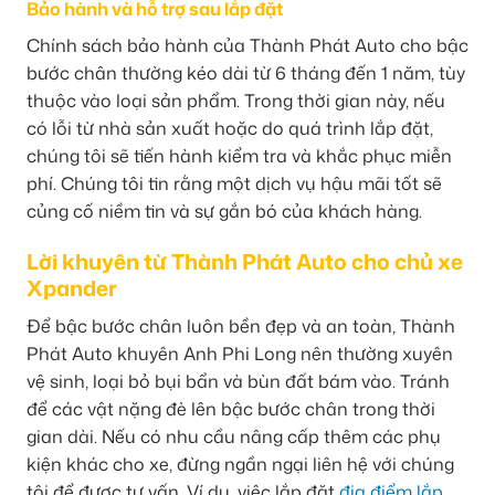
Bảo hành và hỗ trợ sau lắp đặt
Chính sách bảo hành của Thành Phát Auto cho bậc
bước chân thường kéo dài từ 6 tháng đến 1 năm, tùy
thuộc vào loại sản phẩm. Trong thời gian này, nếu
có lỗi từ nhà sản xuất hoặc do quá trình lắp đặt,
chúng tôi sẽ tiến hành kiểm tra và khắc phục miễn
phí. Chúng tôi tin rằng một dịch vụ hậu mãi tốt sẽ
củng cố niềm tin và sự gắn bó của khách hàng.
Lời khuyên từ Thành Phát Auto cho chủ xe
Xpander
Để bậc bước chân luôn bền đẹp và an toàn, Thành
Phát Auto khuyên Anh Phi Long nên thường xuyên
vệ sinh, loại bỏ bụi bẩn và bùn đất bám vào. Tránh
để các vật nặng đè lên bậc bước chân trong thời
gian dài. Nếu có nhu cầu nâng cấp thêm các phụ
kiện khác cho xe, đừng ngần ngại liên hệ với chúng
tôi để được tư vấn. Ví dụ, việc lắp đặt
địa điểm lắp