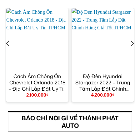
Cách Âm Chống Ồn
Độ Đèn Hyundai
Chevrolet Orlando 2018
Stargazer 2022 – Trung
– Địa Chỉ Lắp Đặt Uy Tín
Tâm Lắp Đặt Chính
TPHCM
Hãng Giá Tốt TPHCM
2.100.000
₫
4.200.000
₫
BÁO CHÍ NÓI GÌ VỀ THÀNH PHÁT
AUTO