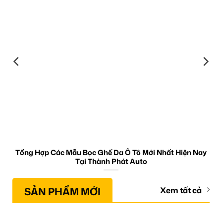
Tổng Hợp Các Mẫu Bọc Ghế Da Ô Tô Mới Nhất Hiện Nay
Tại Thành Phát Auto
SẢN PHẨM MỚI
Xem tất cả