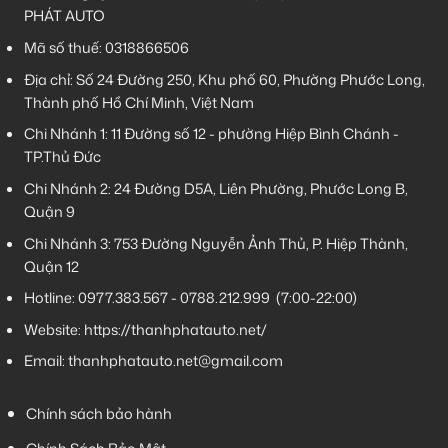
PHÁT AUTO
Mã số thuế: 0318866506
Địa chỉ: Số 24 Đường 250, Khu phố 60, Phường Phước Long,
Thành phố Hồ Chí Minh, Việt Nam
Chi Nhánh 1:
11 Đường số 12 - phường Hiệp Bình Chánh -
TP.Thủ Đức
Chi Nhánh 2:
24 Đường D5A, Liên Phường, Phước Long B,
Quận 9
Chi Nhánh 3:
753 Đường Nguyễn Ảnh Thủ, P. Hiệp Thành,
Quận 12
Hotline:
0977.383.567
-
0788.212.999
(7:00-22:00)
Website:
https://thanhphatauto.net/
Email:
thanhphatauto.net@gmail.com
Chính sách bảo hành