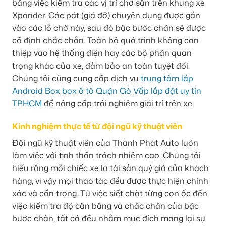
bằng việc kiểm tra các vị trí chờ sẵn trên khung xe
Xpander. Các pát (giá đỡ) chuyên dụng được gắn
vào các lỗ chờ này, sau đó bậc bước chân sẽ được
cố định chắc chắn. Toàn bộ quá trình không can
thiệp vào hệ thống điện hay các bộ phận quan
trọng khác của xe, đảm bảo an toàn tuyệt đối.
Chúng tôi cũng cung cấp dịch vụ
trung tâm lắp
Android Box box ô tô Quận Gò Vấp lắp đặt uy tín
TPHCM
để nâng cấp trải nghiệm giải trí trên xe.
Kinh nghiệm thực tế từ đội ngũ kỹ thuật viên
Đội ngũ kỹ thuật viên của Thành Phát Auto luôn
làm việc với tinh thần trách nhiệm cao. Chúng tôi
hiểu rằng mỗi chiếc xe là tài sản quý giá của khách
hàng, vì vậy mọi thao tác đều được thực hiện chính
xác và cẩn trọng. Từ việc siết chặt từng con ốc đến
việc kiểm tra độ cân bằng và chắc chắn của bậc
bước chân, tất cả đều nhằm mục đích mang lại sự