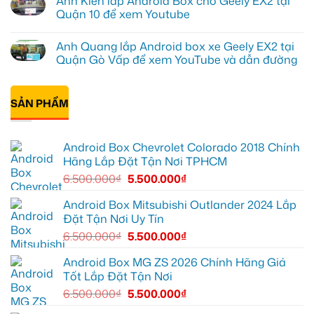
Anh Kiên lắp Android Box cho Geely EX2 tại
tại
độ
bình
Quận
bi
luận
Quận 10 để xem Youtube
1,
gầm
ở
nâng
ô
Anh
Không
cấp
tô
Tấn
có
Anh Quang lắp Android box xe Geely EX2 tại
giải
cho
lắp
bình
trí
Ford
Camera
luận
Quận Gò Vấp để xem YouTube và dẫn đường
Everest
hành
ở
tại
trình
Anh
Không
Thủ
ô
Kiên
có
Đức
tô
lắp
bình
cần
Suzuki
Android
SẢN PHẨM
luận
ánh
XL7
Box
ở
sáng
tại
cho
Anh
tốt
Quận
Geely
Quang
hơn
12
EX2
lắp
Android Box Chevrolet Colorado 2018 Chính
để
tại
Android
ghi
Quận
box
Hãng Lắp Đặt Tận Nơi TPHCM
lại
10
xe
mọi
để
Geely
6.500.000
₫
5.500.000
₫
cung
xem
EX2
đường
Youtube
tại
Quận
Android Box Mitsubishi Outlander 2024 Lắp
Gò
Đặt Tận Nơi Uy Tín
Vấp
để
6.500.000
₫
5.500.000
₫
xem
YouTube
và
Android Box MG ZS 2026 Chính Hãng Giá
dẫn
Tốt Lắp Đặt Tận Nơi
đường
6.500.000
₫
5.500.000
₫