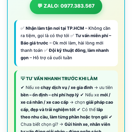
💬 ZALO: 0977.383.567
✅
Nhận làm tận nơi tại TP.HCM
– Không cần
ra tiệm, gọi là có thợ tới ✅
Tư vấn miễn phí –
Báo giá trước
– Ok mới làm, hài lòng mới
thanh toán ✅
Đội kỹ thuật đông, làm nhanh
gọn
– Hỗ trợ cả cuối tuần
💡 TƯ VẤN NHANH TRƯỚC KHI LÀM
✔ Nếu xe
chạy dịch vụ / xe gia đình
→ ưu tiên
bền – ổn định – chi phí hợp lý
✔ Nếu xe
mới /
xe cá nhân / xe cao cấp
→ chọn
giải pháp cao
cấp, đẹp và trải nghiệm tốt
✔ Có thể
lắp
theo nhu cầu, làm từng phần hoặc trọn gói
✔
Chưa biết chọn gì? →
Gửi hình xe, nhân viên
tư vấn đúng giải pháp – đúng ngân sách