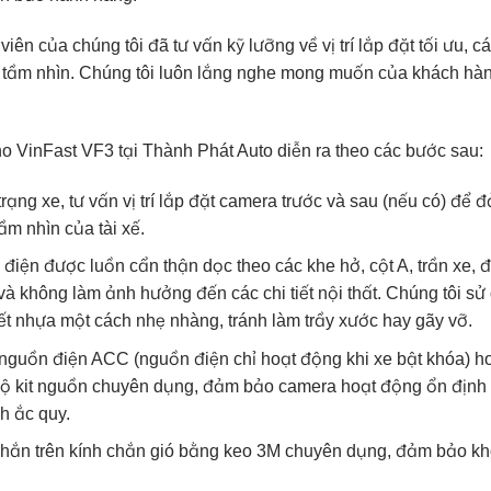
ên của chúng tôi đã tư vấn kỹ lưỡng về vị trí lắp đặt tối ưu, cá
 tầm nhìn. Chúng tôi luôn lắng nghe mong muốn của khách hà
o VinFast VF3 tại Thành Phát Auto diễn ra theo các bước sau:
 trạng xe, tư vấn vị trí lắp đặt camera trước và sau (nếu có) để 
m nhìn của tài xế.
điện được luồn cẩn thận dọc theo các khe hở, cột A, trần xe,
và không làm ảnh hưởng đến các chi tiết nội thất. Chúng tôi sử
ết nhựa một cách nhẹ nhàng, tránh làm trầy xước hay gãy vỡ.
nguồn điện ACC (nguồn điện chỉ hoạt động khi xe bật khóa) h
 bộ kit nguồn chuyên dụng, đảm bảo camera hoạt động ổn định
h ắc quy.
ắn trên kính chắn gió bằng keo 3M chuyên dụng, đảm bảo kh