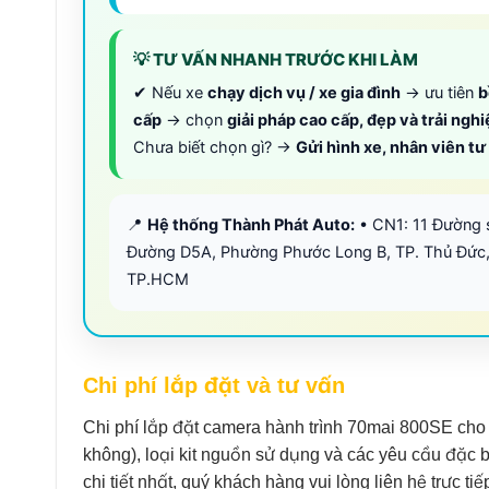
💡 TƯ VẤN NHANH TRƯỚC KHI LÀM
✔ Nếu xe
chạy dịch vụ / xe gia đình
→ ưu tiên
b
cấp
→ chọn
giải pháp cao cấp, đẹp và trải ngh
Chưa biết chọn gì? →
Gửi hình xe, nhân viên t
📍
Hệ thống Thành Phát Auto:
• CN1: 11 Đường 
Đường D5A, Phường Phước Long B, TP. Thủ Đức,
TP.HCM
Chi phí lắp đặt và tư vấn
Chi phí lắp đặt camera hành trình 70mai 800SE cho
không), loại kit nguồn sử dụng và các yêu cầu đặc 
chi tiết nhất, quý khách hàng vui lòng liên hệ trực t