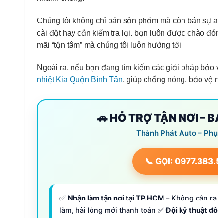
Chúng tôi không chỉ bán sản phẩm mà còn bán sự an
cài đặt hay cần kiểm tra lại, bạn luôn được chào đó
mãi “tận tâm” mà chúng tôi luôn hướng tới.
Ngoài ra, nếu bạn đang tìm kiếm các giải pháp bảo v
nhiệt Kia Quận Bình Tân
, giúp chống nóng, bảo vệ n
🚗 HỖ TRỢ TẬN NƠI – 
Thành Phát Auto – Phụ
📞 GỌI: 0977.383
✅
Nhận làm tận nơi tại TP.HCM
– Không cần ra 
làm, hài lòng mới thanh toán ✅
Đội kỹ thuật đ