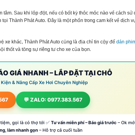
 tâm. Sau khi lắp đặt, nếu có bất kỳ thắc mắc nào về cách sử 
n tại Thành Phát Auto. Đây là một phần trong cam kết về dịch v
ệ xe khác, Thành Phát Auto cũng là địa chỉ tin cậy để
dán phi
ội thất và tăng sự riêng tư cho xe của bạn.
BÁO GIÁ NHANH – LẮP ĐẶT TẠI CHỖ
 Kiện & Nâng Cấp Xe Hơi Chuyên Nghiệp
.567
💬 ZALO: 0977.383.567
tiệm, gọi là có thợ tới ✅
Tư vấn miễn phí – Báo giá trước
– Ok mớ
ông, làm nhanh gọn
– Hỗ trợ cả cuối tuần