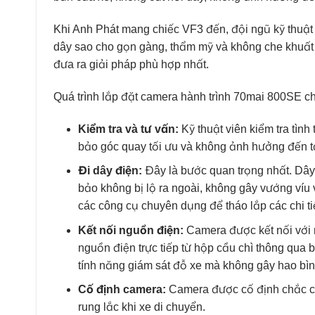
Khi Anh Phát mang chiếc VF3 đến, đội ngũ kỹ thuật vi
dây sao cho gọn gàng, thẩm mỹ và không che khuất
đưa ra giải pháp phù hợp nhất.
Quá trình lắp đặt camera hành trình 70mai 800SE ch
Kiểm tra và tư vấn:
Kỹ thuật viên kiểm tra tình
bảo góc quay tối ưu và không ảnh hưởng đến tầ
Đi dây điện:
Đây là bước quan trọng nhất. Dây 
bảo không bị lộ ra ngoài, không gây vướng víu 
các công cụ chuyên dụng để tháo lắp các chi ti
Kết nối nguồn điện:
Camera được kết nối với 
nguồn điện trực tiếp từ hộp cầu chì thông qua
tính năng giám sát đỗ xe mà không gây hao bìn
Cố định camera:
Camera được cố định chắc ch
rung lắc khi xe di chuyển.