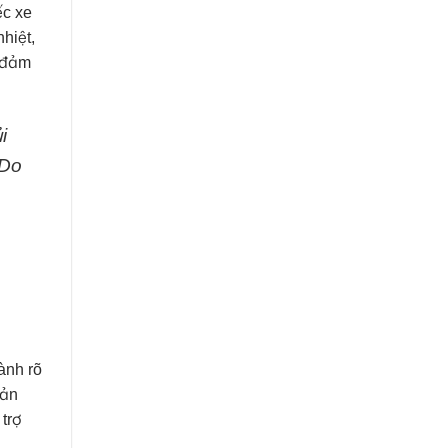
ếc xe
hiệt,
, đảm
i
 Do
ành rõ
sản
 trợ