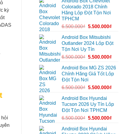
Android Box Chevrolet
Android
để
hả
đường
box
xem
Colorado 2018 Chính
xe
Youtube
ực kỳ
Hãng Lắp Đặt Tận Nơi
Geely
EX2
tắt
TPHCM
tại
, ADAS
Quận
6.500.000
₫
5.500.000
₫
Gò
Vấp
để
Android Box Mitsubishi
xem
Outlander 2024 Lắp Đặt
YouTube
và
Tận Nơi Uy Tín
dẫn
đường
6.500.000
₫
5.500.000
₫
.
Android Box MG ZS 2026
Chính Hãng Giá Tốt Lắp
Đặt Tận Nơi
6.500.000
₫
5.500.000
₫
t
Android Box Hyundai
Tucson 2026 Uy Tín Lắp
Đặt Tận Nơi TPHCM
 hỏi
6.500.000
₫
5.500.000
₫
guyên
Android Box Hyundai