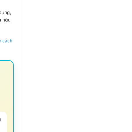
dụng,
ụ hậu
m cách
i