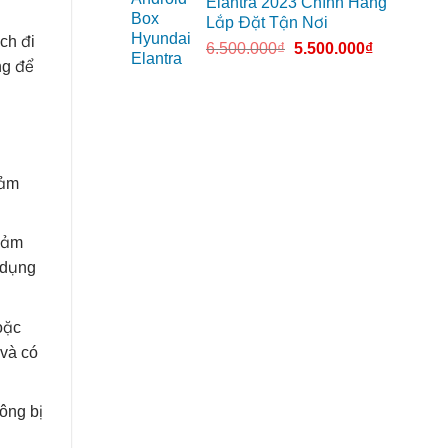
Elantra 2023 Chính Hãng
Lắp Đặt Tận Nơi
ch đi
6.500.000
₫
5.500.000
₫
ng để
đảm
 đảm
 dụng
oặc
 và có
ông bị