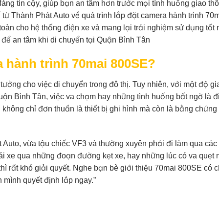
ng tin cậy, giúp bạn an tâm hơn trước mọi tình huống giao th
ế từ Thành Phát Auto về quá trình lắp đặt camera hành trình 70
àn cho hệ thống điện xe và mang lại trải nghiệm sử dụng tốt 
a hành trình 70mai 800SE?
tưởng cho việc di chuyển trong đô thị. Tuy nhiên, với mật độ gi
 Quận Bình Tân, việc va chạm hay những tình huống bất ngờ là đ
h không chỉ đơn thuần là thiết bị ghi hình mà còn là bằng chứn
 Auto, vừa tậu chiếc VF3 và thường xuyên phải đi làm qua các
ái xe qua những đoạn đường kẹt xe, hay những lúc có va quẹt 
thì rất khó giải quyết. Nghe bạn bè giới thiệu 70mai 800SE có c
n mình quyết định lắp ngay.”