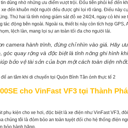
in dùng nhờ những ưu điểm vượt trội. Đầu tiên phải kể đến k
số xe đến khuôn mặt người đều được ghi lại rõ ràng. Điều này c
ứng. Thứ hai là tính năng giám sát đỗ xe 24/24, ngay cả khi xe 
 tác động bên ngoài. Ngoài ra, thiết bị này còn tích hợp GPS
hạm, lệch làn, mang lại sự an toàn tối đa cho người lái.
n camera hành trình, đừng chỉ nhìn vào giá. Hãy ưu
 góc quay rộng và đặc biệt là tính năng ghi hình khi
giúp bảo vệ tài sản của bạn một cách toàn diện nhất
800SE cho VinFast VF3 tại Thành Phá
t phụ kiện cho xe hơi, đặc biệt là xe điện như VinFast VF3, đòi
ủa chúng tôi là đảm bảo an toàn tuyệt đối cho hệ thống điện n
ến bảo hành hãng.