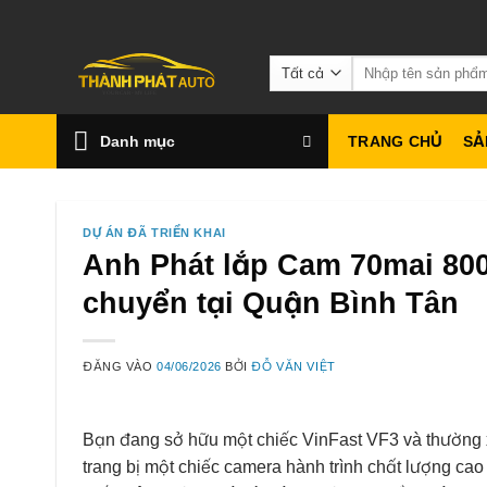
Bỏ
qua
Tìm
nội
kiếm:
dung
Danh mục
TRANG CHỦ
SẢ
DỰ ÁN ĐÃ TRIỂN KHAI
Anh Phát lắp Cam 70mai 800
chuyển tại Quận Bình Tân
ĐĂNG VÀO
04/06/2026
BỞI
ĐỖ VĂN VIỆT
Bạn đang sở hữu một chiếc VinFast VF3 và thường 
trang bị một chiếc camera hành trình chất lượng ca