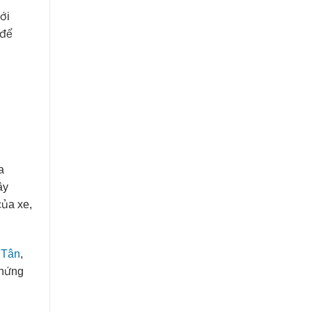
với
 để
a
ây
của xe,
 Tân
,
chứng