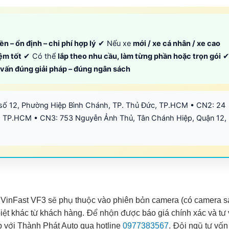
ền – ổn định – chi phí hợp lý
✔ Nếu xe
mới / xe cá nhân / xe cao
iệm tốt
✔ Có thể
lắp theo nhu cầu, làm từng phần hoặc trọn gói
ư vấn đúng giải pháp – đúng ngân sách
số 12, Phường Hiệp Bình Chánh, TP. Thủ Đức, TP.HCM • CN2: 24
 TP.HCM • CN3: 753 Nguyễn Ảnh Thủ, Tân Chánh Hiệp, Quận 12,
 VinFast VF3 sẽ phụ thuộc vào phiên bản camera (có camera s
biệt khác từ khách hàng. Để nhận được báo giá chính xác và tư
iếp với Thành Phát Auto qua hotline
0977383567
. Đội ngũ tư vấn