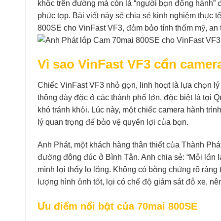
khắc trên đường mà còn là “người bạn đồng hành” đá
phức tạp. Bài viết này sẽ chia sẻ kinh nghiệm thực t
800SE cho VinFast VF3, đảm bảo tính thẩm mỹ, an to
Vì sao VinFast VF3 cần camer
Chiếc VinFast VF3 nhỏ gọn, linh hoạt là lựa chọn lý 
thông dày đặc ở các thành phố lớn, đặc biệt là tại
khó tránh khỏi. Lúc này, một chiếc camera hành trìn
lý quan trọng để bảo vệ quyền lợi của bạn.
Anh Phát, một khách hàng thân thiết của Thành Phát
đường đông đúc ở Bình Tân. Anh chia sẻ: “Mỗi lần l
mình lại thấy lo lắng. Không có bằng chứng rõ ràng 
lượng hình ảnh tốt, lại có chế độ giám sát đỗ xe, nê
Ưu điểm nổi bật của 70mai 800SE