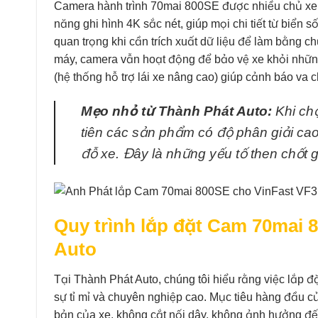
Camera hành trình 70mai 800SE được nhiều chủ xe t
năng ghi hình 4K sắc nét, giúp mọi chi tiết từ biển 
quan trọng khi cần trích xuất dữ liệu để làm bằng ch
máy, camera vẫn hoạt động để bảo vệ xe khỏi những
(hệ thống hỗ trợ lái xe nâng cao) giúp cảnh báo va c
Mẹo nhỏ từ Thành Phát Auto:
Khi chọ
tiên các sản phẩm có độ phân giải cao,
đỗ xe. Đây là những yếu tố then chốt 
Quy trình lắp đặt Cam 70mai 
Auto
Tại Thành Phát Auto, chúng tôi hiểu rằng việc lắp đặ
sự tỉ mỉ và chuyên nghiệp cao. Mục tiêu hàng đầu c
bản của xe, không cắt nối dây, không ảnh hưởng đ