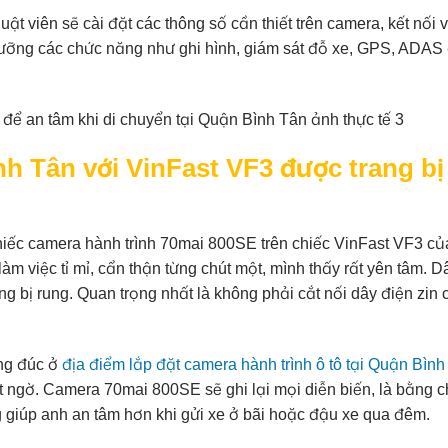
uật viên sẽ cài đặt các thông số cần thiết trên camera, kết nối 
 lưỡng các chức năng như ghi hình, giám sát đỗ xe, GPS, ADAS
h Tân với VinFast VF3 được trang bị
 chiếc camera hành trình 70mai 800SE trên chiếc VinFast VF3 củ
làm việc tỉ mỉ, cẩn thận từng chút một, mình thấy rất yên tâm. D
 bị rung. Quan trọng nhất là không phải cắt nối dây điện zin 
ông đúc ở
địa điểm lắp đặt camera hành trình ô tô tại Quận Bình
t ngờ. Camera 70mai 800SE sẽ ghi lại mọi diễn biến, là bằng 
g giúp anh an tâm hơn khi gửi xe ở bãi hoặc đậu xe qua đêm.