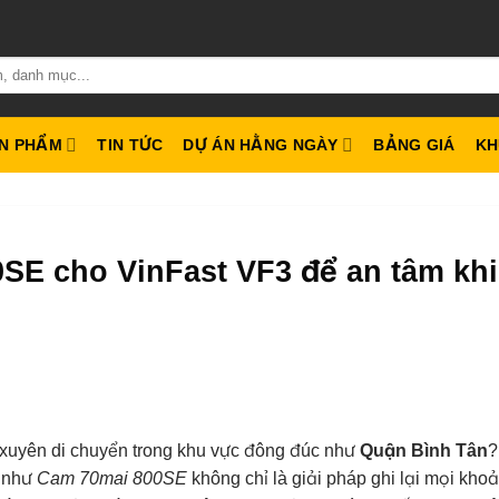
N PHẨM
TIN TỨC
DỰ ÁN HẰNG NGÀY
BẢNG GIÁ
KH
SE cho VinFast VF3 để an tâm khi
xuyên di chuyển trong khu vực đông đúc như
Quận Bình Tân
?
o như
Cam 70mai 800SE
không chỉ là giải pháp ghi lại mọi kho