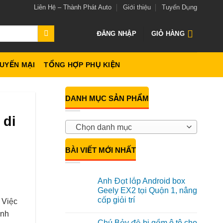
Liên Hệ – Thành Phát Auto
Giới thiệu
Tuyển Dụng
ĐĂNG NHẬP
GIỎ HÀNG
UYẾN MẠI
TỔNG HỢP PHỤ KIỆN
DANH MỤC SẢN PHẨM
 di
Chọn danh mục
BÀI VIẾT MỚI NHẤT
Anh Đạt lắp Android box
Geely EX2 tại Quận 1, nâng
cấp giải trí
 Việc
Không
ảnh
có
Chú Bảy độ bi gầm ô tô cho
bình