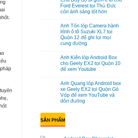
ông
luận
Ford Everest tại Thủ Đức
ở
mai
cần ánh sáng tốt hơn
Anh
Đạt
nhất.
Không
lắp
có
Android
Anh Tấn lắp Camera hành
bình
box
luận
trình ô tô Suzuki XL7 tại
Geely
ở
EX2
Quận 12 để ghi lại mọi
Chú
tại
Bảy
cung đường
Quận
độ
1,
bi
Không
nâng
ao
gầm
có
cấp
Anh Kiên lắp Android Box
ô
bình
giải
iều
tô
luận
cho Geely EX2 tại Quận 10
trí
ở
cho
g pháp
để xem Youtube
Anh
Ford
Tấn
Everest
Không
lắp
tại
có
Camera
Thủ
Anh Quang lắp Android box
bình
hành
Đức
luận
xe Geely EX2 tại Quận Gò
trình
cần
 tuyến
ở
ô
ánh
Vấp để xem YouTube và
Anh
tô
nhẹ,
sáng
Kiên
dẫn đường
Suzuki
tốt
lắp
hất
XL7
hơn
Android
Không
tại
Box
có
Quận
cho
bình
12
SẢN PHẨM
Geely
luận
để
ở
EX2
ghi
Anh
tại
lại
Quang
Quận
mọi
lắp
10
cung