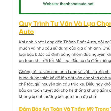
Quy Trình Tư Vấn Và Lựa Chọ
Auto
Khi anh Nhật Long đến Thành Phát Auto, đội ngũ
muốn và nhu cầu sử dụng của gia đình anh. Chún
loại bậc bước cố định bằng nhôm đúc nguyên khố
an toàn khi trời tối. Mỗi loại đều có ưu điểm riêng
Chúng tôi tư vấn cho anh Long về vật liệu, độ chị
bước được thiết kế để lắp đặt vào các vị trí ch
chế tác, giữ nguyên zin cấu trúc xe. Điều này k
bảo an toàn tuyệt đối cho hệ thống khung gầm củ
không bị ảnh hưởng bởi quá trình độ chế.
Đảm Bảo An Toàn Và Thẩm Mỹ Trong T