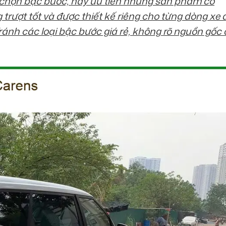
chọn bậc bước, hãy ưu tiên những sản phẩm có
rượt tốt và được thiết kế riêng cho từng dòng xe 
ránh các loại bậc bước giá rẻ, không rõ nguồn gốc 