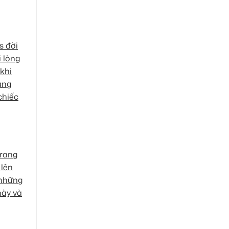
s đời
i lòng
 khi
àng
chiếc
trang
 lên
 những
này và