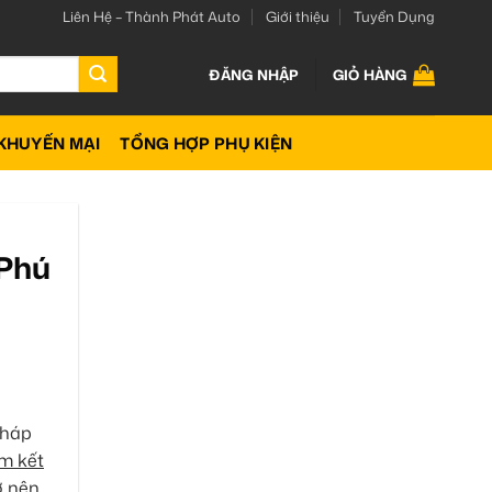
Liên Hệ – Thành Phát Auto
Giới thiệu
Tuyển Dụng
ĐĂNG NHẬP
GIỎ HÀNG
KHUYẾN MẠI
TỔNG HỢP PHỤ KIỆN
 Phú
pháp
am kết
ở nên