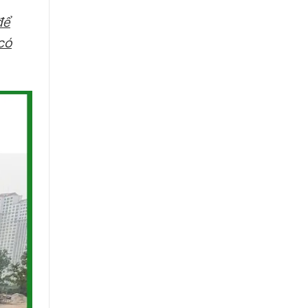
để
có