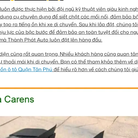
uôn được thực hiện bởi đội ngũ kỹ thuật viên giàu kinh ngh
 dụng cụ chuyên dụng để siết chặt các mối nối, đảm bảo b
tạo ra tiếng ồn khi xe di chuyển. Sau khi lắp đặt, chúng tô
hịu lực của bậc bước để đảm bảo an toàn tuyệt đối cho ng
u mà Thành Phát Auto luôn đặt lên hàng đầu.
n diện cũng rất quan trọng. Nhiều khách hàng cũng quan t
ự thoải mái khi di chuyển. Bạn có thể tham khảo thêm về d
ồn ô tô Quận Tân Phú
để hiểu rõ hơn về cách chúng tôi gi