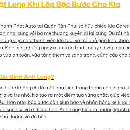
t Long Khi Lắp Bậc Bước Cho Kia
hành Phát Auto tại Quận Tân Phú, sở hữu chiếc Kia Caren
con nhỏ, cùng với ba mẹ thường xuyên đi lại cùng. Dù rất hà
 nhưng việc các thành viên lớn tuổi và trẻ nhỏ gặp khó khăn
m. Đặc biệt, những ngày mưa trơn trượt, nguy cơ vấp ngã c
vừa an toàn, vừa tăng thêm vẻ sang trọng, cứng cáp cho 
Gia Đình Anh Long?
c bước không chỉ là một phụ kiện trang trí mà còn là một 
 già và trẻ nhỏ. Nó tạo ra một điểm tựa vững chắc, giúp việc
iều. Hơn nữa, bậc bước còn giúp bảo vệ phần hông xe khỏi
ôn sạch sẽ và mới lâu hơn. Anh Long hiểu rõ những lợi ích 
 chất lượng và độ bền.