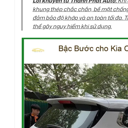
Lời khuyên từ Thành Phát Auto:
Khi 
khung thép chắc chắn, bề mặt chống t
đảm bảo độ khớp và an toàn tối đa. T
thể gây nguy hiểm khi sử dụng.