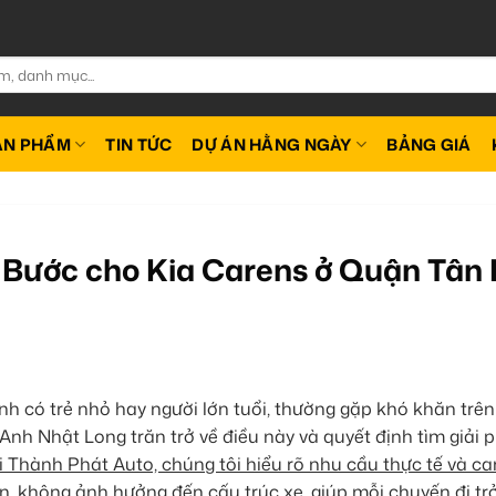
ẢN PHẨM
TIN TỨC
DỰ ÁN HẰNG NGÀY
BẢNG GIÁ
 Bước cho Kia Carens ở Quận Tân
đình có trẻ nhỏ hay người lớn tuổi, thường gặp khó khăn trên
h Nhật Long trăn trở về điều này và quyết định tìm giải 
ại Thành Phát Auto, chúng tôi hiểu rõ nhu cầu thực tế và c
n, không ảnh hưởng đến cấu trúc xe, giúp mỗi chuyến đi tr