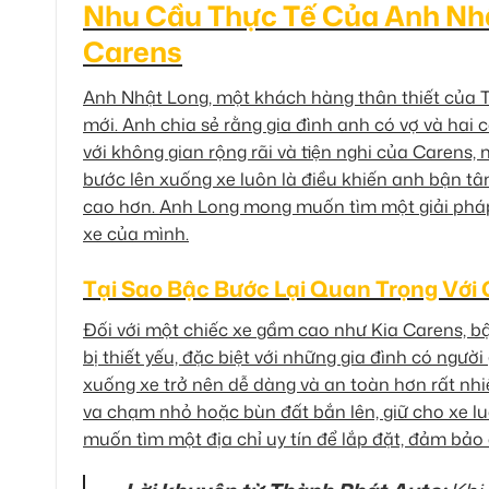
Nhu Cầu Thực Tế Của Anh Nhậ
Carens
Anh Nhật Long, một khách hàng thân thiết của T
mới. Anh chia sẻ rằng gia đình anh có vợ và hai 
với không gian rộng rãi và tiện nghi của Carens,
bước lên xuống xe luôn là điều khiến anh bận tâ
cao hơn. Anh Long mong muốn tìm một giải pháp 
xe của mình.
Tại Sao Bậc Bước Lại Quan Trọng Với 
Đối với một chiếc xe gầm cao như Kia Carens, bậ
bị thiết yếu, đặc biệt với những gia đình có người
xuống xe trở nên dễ dàng và an toàn hơn rất nh
va chạm nhỏ hoặc bùn đất bắn lên, giữ cho xe lu
muốn tìm một địa chỉ uy tín để lắp đặt, đảm bảo