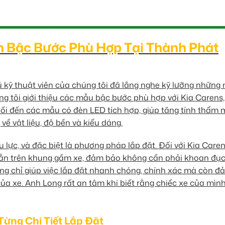
n Bậc Bước Phù Hợp Tại Thành Phát
 kỹ thuật viên của chúng tôi đã lắng nghe kỹ lưỡng những
g tôi giới thiệu các mẫu bậc bước phù hợp với Kia Carens,
i đến các mẫu có đèn LED tích hợp, giúp tăng tính thẩm 
 về vật liệu, độ bền và kiểu dáng.
u lực, và đặc biệt là phương pháp lắp đặt. Đối với Kia Caren
ờ sẵn trên khung gầm xe, đảm bảo không cần phải khoan đụ
hông chỉ giúp việc lắp đặt nhanh chóng, chính xác mà còn đ
a xe. Anh Long rất an tâm khi biết rằng chiếc xe của mình
ừng Chi Tiết Lắp Đặt