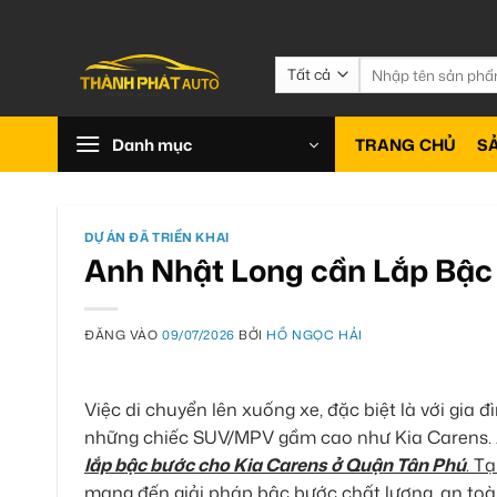
Bỏ
qua
nội
Tìm
kiếm:
dung
Danh mục
TRANG CHỦ
S
DỰ ÁN ĐÃ TRIỂN KHAI
Anh Nhật Long cần Lắp Bậc
ĐĂNG VÀO
09/07/2026
BỞI
HỒ NGỌC HẢI
Việc di chuyển lên xuống xe, đặc biệt là với gia 
những chiếc SUV/MPV gầm cao như Kia Carens. An
lắp bậc bước cho Kia Carens ở Quận Tân Phú
. T
mang đến giải pháp bậc bước chất lượng, an toà