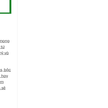
 mong
 từ
mỹ và
s, bậc
c hay
ảm
 sẽ