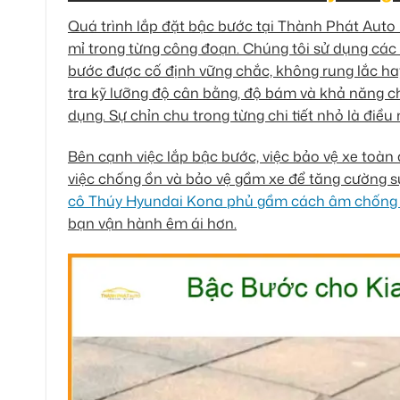
Quá trình lắp đặt bậc bước tại Thành Phát Auto l
mỉ trong từng công đoạn. Chúng tôi sử dụng các
bước được cố định vững chắc, không rung lắc hay 
tra kỹ lưỡng độ cân bằng, độ bám và khả năng c
dụng. Sự chỉn chu trong từng chi tiết nhỏ là điề
Bên cạnh việc lắp bậc bước, việc bảo vệ xe toà
việc chống ồn và bảo vệ gầm xe để tăng cường s
cô Thúy Hyundai Kona phủ gầm cách âm chống 
bạn vận hành êm ái hơn.