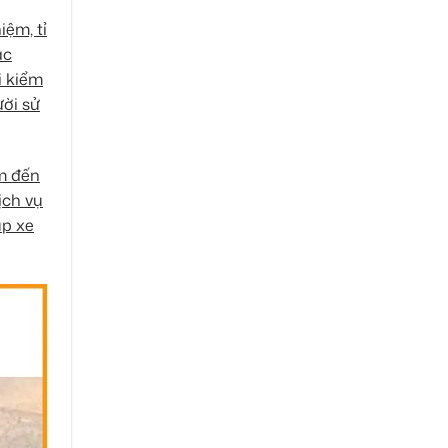
iệm, tỉ
ậc
i kiểm
ười sử
âm đến
ịch vụ
úp xe