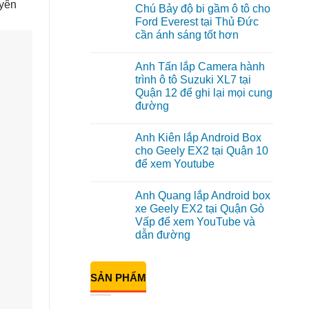
có
uyên
Chú Bảy độ bi gầm ô tô cho
bình
luận
Ford Everest tại Thủ Đức
ở
cần ánh sáng tốt hơn
Anh
Đạt
Không
lắp
có
Android
Anh Tấn lắp Camera hành
bình
box
luận
trình ô tô Suzuki XL7 tại
Geely
ở
EX2
Quận 12 để ghi lại mọi cung
Chú
tại
Bảy
đường
Quận
độ
1,
bi
Không
nâng
gầm
có
cấp
Anh Kiên lắp Android Box
ô
bình
giải
tô
luận
cho Geely EX2 tại Quận 10
trí
ở
cho
để xem Youtube
Anh
Ford
Tấn
Everest
Không
lắp
tại
có
Camera
Thủ
Anh Quang lắp Android box
bình
hành
Đức
luận
xe Geely EX2 tại Quận Gò
trình
cần
ở
ô
ánh
Vấp để xem YouTube và
Anh
tô
sáng
Kiên
dẫn đường
Suzuki
tốt
lắp
XL7
hơn
Android
Không
tại
Box
có
Quận
cho
bình
12
SẢN PHẨM
Geely
luận
để
ở
EX2
ghi
Anh
tại
lại
Quang
Quận
mọi