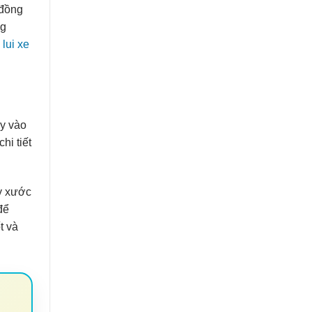
 đồng
ng
lui xe
ay vào
hi tiết
ầy xước
để
t và