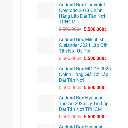
lắp
10
cung
Android Box Chevrolet
Android
để
đường
box
xem
Colorado 2018 Chính
xe
Youtube
Hãng Lắp Đặt Tận Nơi
Geely
EX2
TPHCM
tại
Quận
6.500.000
₫
5.500.000
₫
Gò
Vấp
để
Android Box Mitsubishi
xem
Outlander 2024 Lắp Đặt
YouTube
và
Tận Nơi Uy Tín
dẫn
đường
6.500.000
₫
5.500.000
₫
Android Box MG ZS 2026
Chính Hãng Giá Tốt Lắp
Đặt Tận Nơi
6.500.000
₫
5.500.000
₫
Android Box Hyundai
Tucson 2026 Uy Tín Lắp
Đặt Tận Nơi TPHCM
6.500.000
₫
5.500.000
₫
Android Box Hyundai