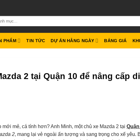
N PHẨM
TIN TỨC
DỰ ÁN HẰNG NGÀY
BẢNG GIÁ
KH
azda 2 tại Quận 10 để nâng cấp d
 mới mẻ, cá tính hơn? Anh Minh, một chủ xe Mazda 2 tại
Quận
Mazda 2
, mang lại vẻ ngoài ấn tượng và sang trọng cho xế yêu. B