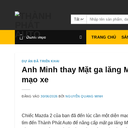
Bỏ
qua
Tìm
nội
kiếm:
dung
Danh mục
TRANG CHỦ
SẢ
DỰ ÁN ĐÃ TRIỂN KHAI
Anh Minh thay Mặt ga lăng M
mạo xe
ĐĂNG VÀO
30/06/2026
BỞI
NGUYỄN QUANG MINH
Chiếc Mazda 2 của bạn đã đến lúc cần một diện mạo
tìm đến Thành Phát Auto để nâng cấp
mặt ga lăng 