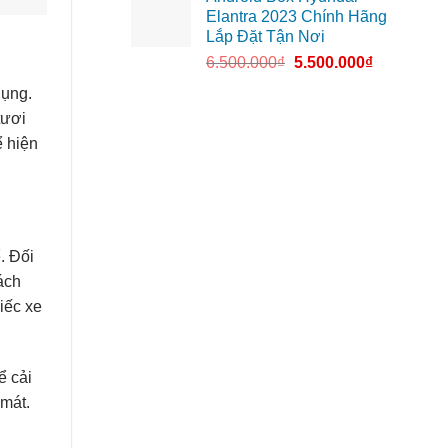
Elantra 2023 Chính Hãng
Lắp Đặt Tận Nơi
6.500.000
₫
5.500.000
₫
dụng.
tươi
ể hiện
. Đối
ách
iếc xe
ể cải
 mát.