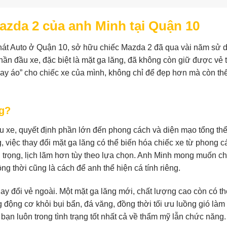
zda 2 của anh Minh tại Quận 10
át Auto ở Quận 10, sở hữu chiếc Mazda 2 đã qua vài năm sử 
ần đầu xe, đặc biệt là mặt ga lăng, đã không còn giữ được vẻ 
ay áo” cho chiếc xe của mình, không chỉ để đẹp hơn mà còn th
ng?
u xe, quyết định phần lớn đến phong cách và diện mạo tổng thể
g, việc thay đổi mặt ga lăng có thể biến hóa chiếc xe từ phong c
trọng, lịch lãm hơn tùy theo lựa chọn. Anh Minh mong muốn ch
ng thời cũng là cách để anh thể hiện cá tính riêng.
ay đổi vẻ ngoài. Một mặt ga lăng mới, chất lượng cao còn có th
động cơ khỏi bụi bẩn, đá văng, đồng thời tối ưu luồng gió làm
ạn luôn trong tình trạng tốt nhất cả về thẩm mỹ lẫn chức năng.