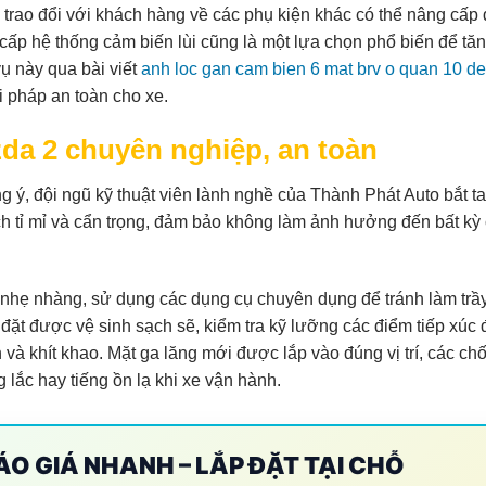
 trao đổi với khách hàng về các phụ kiện khác có thể nâng cấp
 cấp hệ thống cảm biến lùi cũng là một lựa chọn phổ biến để tă
ụ này qua bài viết
anh loc gan cam bien 6 mat brv o quan 10 de 
i pháp an toàn cho xe.
zda 2 chuyên nghiệp, an toàn
ý, đội ngũ kỹ thuật viên lành nghề của Thành Phát Auto bắt t
h tỉ mỉ và cẩn trọng, đảm bảo không làm ảnh hưởng đến bất kỳ c
h nhẹ nhàng, sử dụng các dụng cụ chuyên dụng để tránh làm tr
đặt được vệ sinh sạch sẽ, kiểm tra kỹ lưỡng các điểm tiếp xúc 
à khít khao. Mặt ga lăng mới được lắp vào đúng vị trí, các chố
lắc hay tiếng ồn lạ khi xe vận hành.
BÁO GIÁ NHANH – LẮP ĐẶT TẠI CHỖ