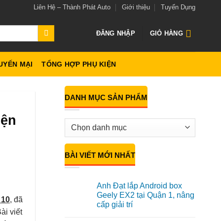
Liên Hệ – Thành Phát Auto
Giới thiệu
Tuyển Dụng
ĐĂNG NHẬP
GIỎ HÀNG
UYẾN MẠI
TỔNG HỢP PHỤ KIỆN
DANH MỤC SẢN PHẨM
iện
BÀI VIẾT MỚI NHẤT
Anh Đạt lắp Android box
Geely EX2 tại Quận 1, nâng
 10
, đã
cấp giải trí
ài viết
Không