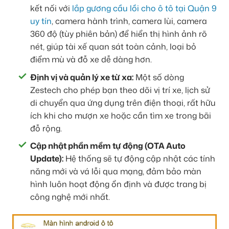
kết nối với
lắp gương cầu lồi cho ô tô tại Quận 9
uy tín
, camera hành trình, camera lùi, camera
360 độ (tùy phiên bản) để hiển thị hình ảnh rõ
nét, giúp tài xế quan sát toàn cảnh, loại bỏ
điểm mù và đỗ xe dễ dàng hơn.
Định vị và quản lý xe từ xa:
Một số dòng
Zestech cho phép bạn theo dõi vị trí xe, lịch sử
di chuyển qua ứng dụng trên điện thoại, rất hữu
ích khi cho mượn xe hoặc cần tìm xe trong bãi
đỗ rộng.
Cập nhật phần mềm tự động (OTA Auto
Update):
Hệ thống sẽ tự động cập nhật các tính
năng mới và vá lỗi qua mạng, đảm bảo màn
hình luôn hoạt động ổn định và được trang bị
công nghệ mới nhất.