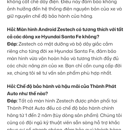
không cắt chế dây điện. Điều này đảm bảo không
ảnh hưởng đến hệ thống điện nguyên bản của xe và
giữ nguyên chế độ bảo hành của hãng.
Hỏi: Màn hình Android Zestech có tương thích với tất
cả các dòng xe Hyundai Santa Fe không?
Đáp:
Zestech có mặt dưỡng và bộ dây giắc cắm
riêng cho từng đời xe Hyundai Santa Fe, đảm bảo
màn hình vừa vặn hoàn hảo và tương thích đầy đủ
các chức năng zin của xe. Bạn chỉ cần cung cấp đời
xe, chúng tôi sẽ tư vấn sản phẩm phù hợp nhất.
Hỏi: Chế độ bảo hành và hậu mãi của Thành Phát
Auto như thế nào?
Đáp:
Tất cả màn hình Zestech được phân phối tại
Thành Phát Auto đều có chế độ bảo hành chính
hãng từ 1 đến 2 năm (tùy dòng sản phẩm). Chúng tôi
cũng có đội ngũ kỹ thuật viên sẵn sàng hỗ trợ khắc
phục sự cố nhanh chóng, đảm bảo quý khách hàng