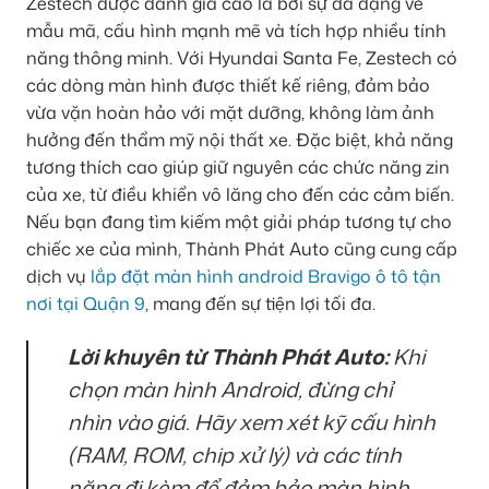
Zestech được đánh giá cao là bởi sự đa dạng về
mẫu mã, cấu hình mạnh mẽ và tích hợp nhiều tính
năng thông minh. Với Hyundai Santa Fe, Zestech có
các dòng màn hình được thiết kế riêng, đảm bảo
vừa vặn hoàn hảo với mặt dưỡng, không làm ảnh
hưởng đến thẩm mỹ nội thất xe. Đặc biệt, khả năng
tương thích cao giúp giữ nguyên các chức năng zin
của xe, từ điều khiển vô lăng cho đến các cảm biến.
Nếu bạn đang tìm kiếm một giải pháp tương tự cho
chiếc xe của mình, Thành Phát Auto cũng cung cấp
dịch vụ
lắp đặt màn hình android Bravigo ô tô tận
nơi tại Quận 9
, mang đến sự tiện lợi tối đa.
Lời khuyên từ Thành Phát Auto:
Khi
chọn màn hình Android, đừng chỉ
nhìn vào giá. Hãy xem xét kỹ cấu hình
(RAM, ROM, chip xử lý) và các tính
năng đi kèm để đảm bảo màn hình