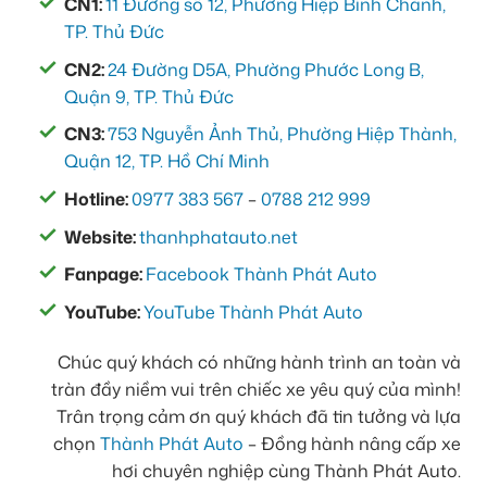
CN1:
11 Đường số 12, Phường Hiệp Bình Chánh,
TP. Thủ Đức
CN2:
24 Đường D5A, Phường Phước Long B,
Quận 9, TP. Thủ Đức
CN3:
753 Nguyễn Ảnh Thủ, Phường Hiệp Thành,
Quận 12, TP. Hồ Chí Minh
Hotline:
0977 383 567
–
0788 212 999
Website:
thanhphatauto.net
Fanpage:
Facebook Thành Phát Auto
YouTube:
YouTube Thành Phát Auto
Chúc quý khách có những hành trình an toàn và
tràn đầy niềm vui trên chiếc xe yêu quý của mình!
Trân trọng cảm ơn quý khách đã tin tưởng và lựa
chọn
Thành Phát Auto
– Đồng hành nâng cấp xe
hơi chuyên nghiệp cùng Thành Phát Auto.