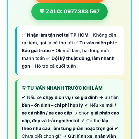
💬 ZALO: 0977.383.567
✅
Nhận làm tận nơi tại TP.HCM
– Không cần
ra tiệm, gọi là có thợ tới ✅
Tư vấn miễn phí –
Báo giá trước
– Ok mới làm, hài lòng mới
thanh toán ✅
Đội kỹ thuật đông, làm nhanh
gọn
– Hỗ trợ cả cuối tuần
💡 TƯ VẤN NHANH TRƯỚC KHI LÀM
✔ Nếu xe
chạy dịch vụ / xe gia đình
→ ưu tiên
bền – ổn định – chi phí hợp lý
✔ Nếu xe
mới /
xe cá nhân / xe cao cấp
→ chọn
giải pháp cao
cấp, đẹp và trải nghiệm tốt
✔ Có thể
lắp
theo nhu cầu, làm từng phần hoặc trọn gói
✔
Chưa biết chọn gì? →
Gửi hình xe, nhân viên