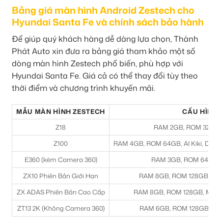
Bảng giá màn hình Android Zestech cho
Hyundai Santa Fe và chính sách bảo hành
Để giúp quý khách hàng dễ dàng lựa chọn, Thành
Phát Auto xin đưa ra bảng giá tham khảo một số
dòng màn hình Zestech phổ biến, phù hợp với
Hyundai Santa Fe. Giá cả có thể thay đổi tùy theo
thời điểm và chương trình khuyến mãi.
MẪU MÀN HÌNH ZESTECH
CẤU HÌNH 
Z18
RAM 2GB, ROM 32GB, 
Z100
RAM 4GB, ROM 64GB, AI Kiki, Dẫn 
E360 (kèm Camera 360)
RAM 3GB, ROM 64GB, A
ZX10 Phiên Bản Giới Hạn
RAM 8GB, ROM 128GB, Màn 
ZX ADAS Phiên Bản Cao Cấp
RAM 8GB, ROM 128GB, Màn 2
ZT13 2K (Không Camera 360)
RAM 6GB, ROM 128GB, Màn 