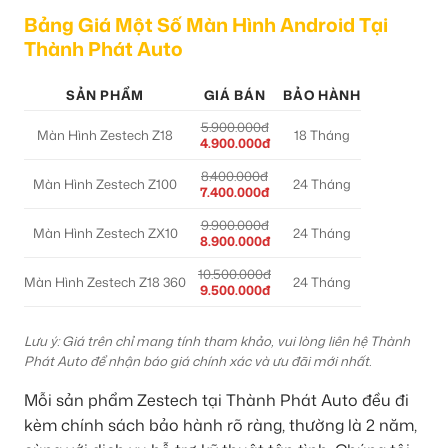
Bảng Giá Một Số Màn Hình Android Tại
Thành Phát Auto
SẢN PHẨM
GIÁ BÁN
BẢO HÀNH
5.900.000đ
Màn Hình Zestech Z18
18 Tháng
4.900.000đ
8.400.000đ
Màn Hình Zestech Z100
24 Tháng
7.400.000đ
9.900.000đ
Màn Hình Zestech ZX10
24 Tháng
8.900.000đ
10.500.000đ
Màn Hình Zestech Z18 360
24 Tháng
9.500.000đ
Lưu ý: Giá trên chỉ mang tính tham khảo, vui lòng liên hệ Thành
Phát Auto để nhận báo giá chính xác và ưu đãi mới nhất.
Mỗi sản phẩm Zestech tại Thành Phát Auto đều đi
kèm chính sách bảo hành rõ ràng, thường là 2 năm,