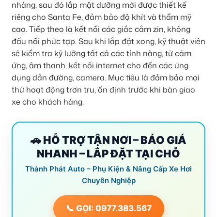
nhàng, sau đó lắp mặt dưỡng mới được thiết kế
riêng cho Santa Fe, đảm bảo độ khít và thẩm mỹ
cao. Tiếp theo là kết nối các giắc cắm zin, không
đấu nối phức tạp. Sau khi lắp đặt xong, kỹ thuật viên
sẽ kiểm tra kỹ lưỡng tất cả các tính năng, từ cảm
ứng, âm thanh, kết nối internet cho đến các ứng
dụng dẫn đường, camera. Mục tiêu là đảm bảo mọi
thứ hoạt động trơn tru, ổn định trước khi bàn giao
xe cho khách hàng.
🚗 HỖ TRỢ TẬN NƠI – BÁO GIÁ
NHANH – LẮP ĐẶT TẠI CHỖ
Thành Phát Auto – Phụ Kiện & Nâng Cấp Xe Hơi
Chuyên Nghiệp
📞 GỌI: 0977.383.567