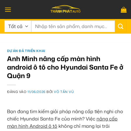
Bỏ
qua
nội
Tìm
dung
kiếm:
DỰ ÁN ĐÃ TRIỂN KHAI
Anh Minh nâng cấp màn hình
android ô tô cho Hyundai Santa Fe ở
Quận 9
ĐĂNG VÀO
11/06/2026
BỞI
VÕ TẤN VŨ
Bạn đang tìm kiếm giải pháp nâng cấp tiện nghi cho
chiếc Hyundai Santa Fe của mình? Việc
nâng cấp
màn hình Android ô tô
không chỉ mang lại trải