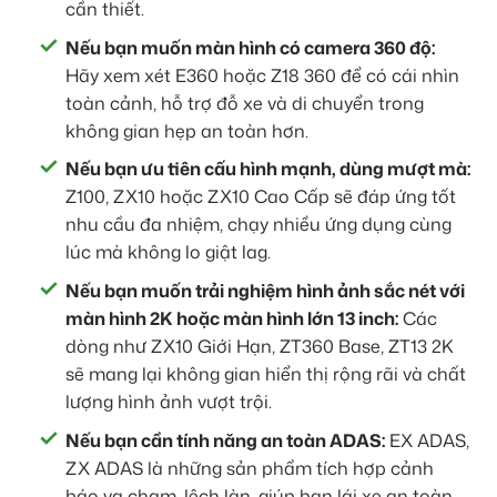
cần thiết.
Nếu bạn muốn màn hình có camera 360 độ:
Hãy xem xét E360 hoặc Z18 360 để có cái nhìn
toàn cảnh, hỗ trợ đỗ xe và di chuyển trong
không gian hẹp an toàn hơn.
Nếu bạn ưu tiên cấu hình mạnh, dùng mượt mà:
Z100, ZX10 hoặc ZX10 Cao Cấp sẽ đáp ứng tốt
nhu cầu đa nhiệm, chạy nhiều ứng dụng cùng
lúc mà không lo giật lag.
Nếu bạn muốn trải nghiệm hình ảnh sắc nét với
màn hình 2K hoặc màn hình lớn 13 inch:
Các
dòng như ZX10 Giới Hạn, ZT360 Base, ZT13 2K
sẽ mang lại không gian hiển thị rộng rãi và chất
lượng hình ảnh vượt trội.
Nếu bạn cần tính năng an toàn ADAS:
EX ADAS,
ZX ADAS là những sản phẩm tích hợp cảnh
báo va chạm, lệch làn, giúp bạn lái xe an toàn