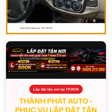
Lắp đặt tận nơi tại TP.HCM
THÀNH PHÁT AUTO -
PHỤC VỤ LẮP ĐẶT TẬN