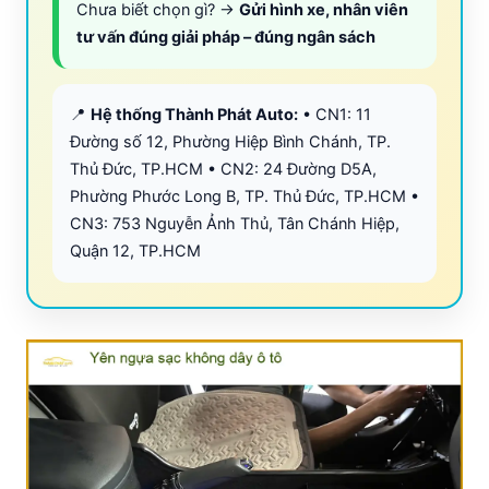
Chưa biết chọn gì? →
Gửi hình xe, nhân viên
tư vấn đúng giải pháp – đúng ngân sách
📍
Hệ thống Thành Phát Auto:
• CN1: 11
Đường số 12, Phường Hiệp Bình Chánh, TP.
Thủ Đức, TP.HCM • CN2: 24 Đường D5A,
Phường Phước Long B, TP. Thủ Đức, TP.HCM •
CN3: 753 Nguyễn Ảnh Thủ, Tân Chánh Hiệp,
Quận 12, TP.HCM