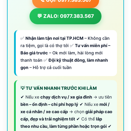
📞 GỌI: 0977.383.567
💬 ZALO: 0977.383.567
✅
Nhận làm tận nơi tại TP.HCM
– Không cần
ra tiệm, gọi là có thợ tới ✅
Tư vấn miễn phí –
Báo giá trước
– Ok mới làm, hài lòng mới
thanh toán ✅
Đội kỹ thuật đông, làm nhanh
gọn
– Hỗ trợ cả cuối tuần
💡 TƯ VẤN NHANH TRƯỚC KHI LÀM
✔ Nếu xe
chạy dịch vụ / xe gia đình
→ ưu tiên
bền – ổn định – chi phí hợp lý
✔ Nếu xe
mới /
xe cá nhân / xe cao cấp
→ chọn
giải pháp cao
cấp, đẹp và trải nghiệm tốt
✔ Có thể
lắp
theo nhu cầu, làm từng phần hoặc trọn gói
✔