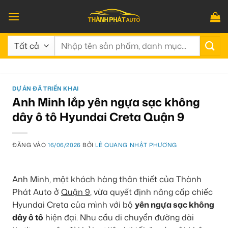
Bỏ
qua
nội
Tìm
dung
kiếm:
DỰ ÁN ĐÃ TRIỂN KHAI
Anh Minh lắp yên ngựa sạc không
dây ô tô Hyundai Creta Quận 9
ĐĂNG VÀO
16/06/2026
BỞI
LÊ QUANG NHẬT PHƯƠNG
Anh Minh, một khách hàng thân thiết của Thành
Phát Auto ở
Quận 9
, vừa quyết định nâng cấp chiếc
Hyundai Creta của mình với bộ
yên ngựa sạc không
dây ô tô
hiện đại. Nhu cầu di chuyển đường dài