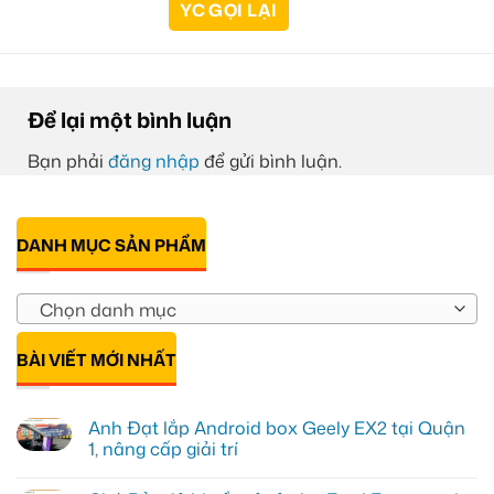
Để lại một bình luận
Bạn phải
đăng nhập
để gửi bình luận.
DANH MỤC SẢN PHẨM
Chọn danh mục
BÀI VIẾT MỚI NHẤT
Anh Đạt lắp Android box Geely EX2 tại Quận
1, nâng cấp giải trí
Không
có