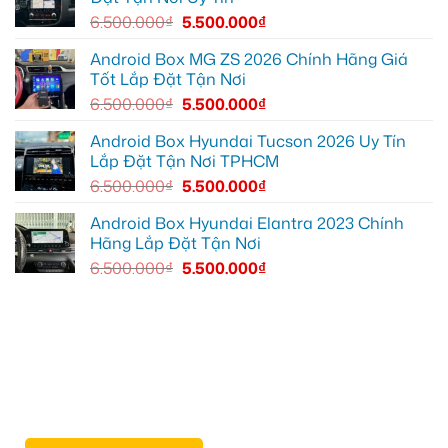
để
6.500.000
₫
5.500.000
₫
xem
YouTube
và
Android Box MG ZS 2026 Chính Hãng Giá
dẫn
Tốt Lắp Đặt Tận Nơi
đường
6.500.000
₫
5.500.000
₫
Android Box Hyundai Tucson 2026 Uy Tín
Lắp Đặt Tận Nơi TPHCM
6.500.000
₫
5.500.000
₫
Android Box Hyundai Elantra 2023 Chính
Hãng Lắp Đặt Tận Nơi
6.500.000
₫
5.500.000
₫