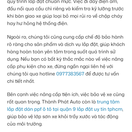
quy trình lắp đặt chuẩn mực. Việc đi dây điện âm,
đấu nối qua cầu chì riêng và kiểm tra kỹ lưỡng trước
khi bàn giao xe giúp loại bỏ mọi rủi ro về chập cháy
hay hư hỏng hệ thống điện.
Ngoài ra, chúng tôi cũng cung cấp chế độ bảo hành
rõ ràng cho sản phẩm và dịch vụ lắp đặt, giúp khách
hàng hoàn toàn yên tâm trong suốt quá trình sử
dụng. Nếu bạn có bất kỳ thắc mắc nào về việc nâng
cấp phụ kiện cho xe, đừng ngần ngại liên hệ với
chúng tôi qua hotline
0977383567
để được tư vấn
chi tiết nhất.
Bên cạnh việc nâng cấp tiện ích, việc bảo vệ xe cũng
rất quan trọng. Thành Phát Auto còn là
trung tâm
lắp đặt dán ppf ô tô tại quận 9 lắp đặt uy tín tphcm
,
giúp bảo vệ lớp sơn xe khỏi trầy xước và tác động
của môi trường.