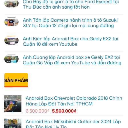
Chú Bảy độ bi gầm ô tô cho Ford Everest tại
bình
luận
Thủ Đức cần ánh sáng tốt hơn
ở
Anh
Không
Đạt
có
Anh Tấn lắp Camera hành trình ô tô Suzuki
lắp
bình
Android
luận
XL7 tại Quận 12 để ghi lại mọi cung đường
box
ở
Geely
Chú
Không
EX2
Bảy
có
Anh Kiên lắp Android Box cho Geely EX2 tại
tại
độ
bình
Quận
bi
luận
Quận 10 để xem Youtube
1,
gầm
ở
nâng
ô
Anh
Không
cấp
tô
Tấn
có
Anh Quang lắp Android box xe Geely EX2 tại
giải
cho
lắp
bình
trí
Ford
Camera
luận
Quận Gò Vấp để xem YouTube và dẫn đường
Everest
hành
ở
tại
trình
Anh
Không
Thủ
ô
Kiên
có
Đức
tô
lắp
bình
cần
Suzuki
Android
SẢN PHẨM
luận
ánh
XL7
Box
ở
sáng
tại
cho
Anh
tốt
Quận
Geely
Quang
hơn
12
EX2
lắp
Android Box Chevrolet Colorado 2018 Chính
để
tại
Android
ghi
Quận
box
Hãng Lắp Đặt Tận Nơi TPHCM
lại
10
xe
mọi
để
Geely
6.500.000
₫
5.500.000
₫
cung
xem
EX2
đường
Youtube
tại
Quận
Android Box Mitsubishi Outlander 2024 Lắp
Gò
Đặt Tận Nơi Uy Tín
Vấp