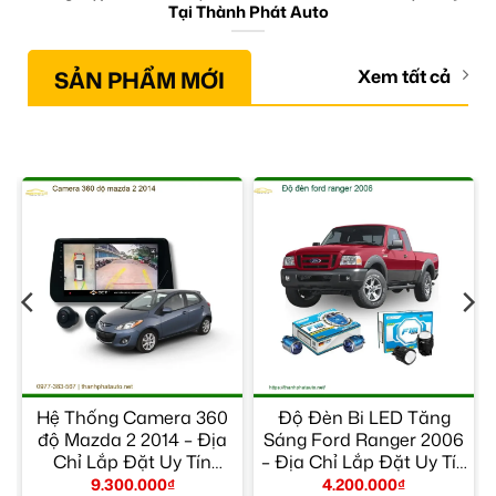
Tại Thành Phát Auto
SẢN PHẨM MỚI
Xem tất cả
Hệ Thống Camera 360
Độ Đèn Bi LED Tăng
ỉ
độ Mazda 2 2014 – Địa
Sáng Ford Ranger 2006
Chỉ Lắp Đặt Uy Tín
– Địa Chỉ Lắp Đặt Uy Tín
TPHCM
TPHCM
9.300.000
₫
4.200.000
₫