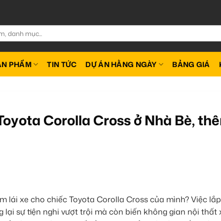
ẢN PHẨM
TIN TỨC
DỰ ÁN HẰNG NGÀY
BẢNG GIÁ
Toyota Corolla Cross ở Nhà Bè, th
m lái xe cho chiếc Toyota Corolla Cross của mình? Việc lắp
ại sự tiện nghi vượt trội mà còn biến không gian nội thất 