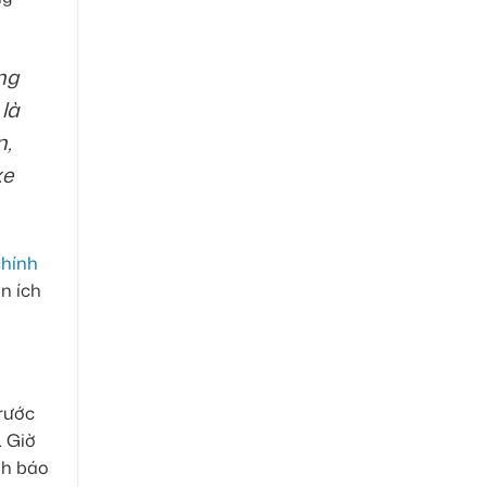
ng
là
n,
xe
chính
n ích
Trước
. Giờ
nh báo