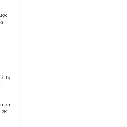
được
ủa
ết bị
n
g màn
h 2K