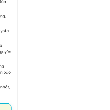
 đảm
ng,
oyota
iữ
nguyên
ụng
ảm bảo
nhất,