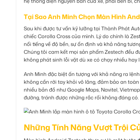
hệ thống điện nguyên bản của xe, phải bền bỉ, chi 
Tại Sao Anh Minh Chọn Màn Hình Andr
Sau khi được tư vấn kỹ lưỡng tại Thành Phát Au
chiếc Corolla Cross của mình. Lý do chính là Ze
nổi tiếng về độ bền, sự ổn định và khả năng tương
Chúng tôi cam kết mọi sản phẩm Zestech đều đượ
không phát sinh lỗi vặt dù xe có chạy nhiều hay l
Anh Minh đặc biệt ấn tượng với khả năng ra lệnh
không cần rời tay khỏi vô lăng, đảm bảo an toàn 
nhiều bản đồ như Google Maps, Navitel, Vietmap 
đường, tránh được những rắc rối không đáng có.
Những Tính Năng Vượt Trội C