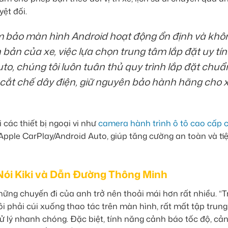
yệt đối.
 bảo màn hình Android hoạt động ổn định và khô
ản của xe, việc lựa chọn trung tâm lắp đặt uy tín 
o, chúng tôi luôn tuân thủ quy trình lắp đặt chuẩ
cắt chế dây điện, giữ nguyên bảo hành hãng cho 
 các thiết bị ngoại vi như
camera hành trình ô tô cao cấp 
 Apple CarPlay/Android Auto, giúp tăng cường an toàn và tiệ
 Nói Kiki và Dẫn Đường Thông Minh
hững chuyến đi của anh trở nên thoải mái hơn rất nhiều. “
ôi phải cúi xuống thao tác trên màn hình, rất mất tập trung
 xử lý nhanh chóng. Đặc biệt, tính năng cảnh báo tốc độ, cả