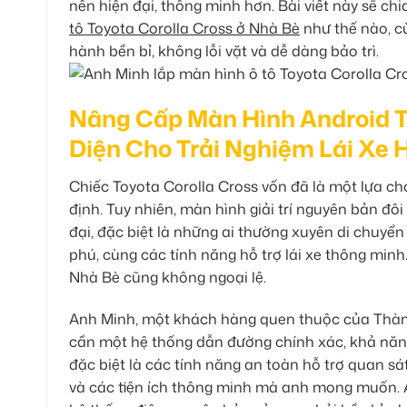
nên hiện đại, thông minh hơn. Bài viết này sẽ c
tô Toyota Corolla Cross ở Nhà Bè
như thế nào, c
hành bền bỉ, không lỗi vặt và dễ dàng bảo trì.
Nâng Cấp Màn Hình Android To
Diện Cho Trải Nghiệm Lái Xe 
Chiếc Toyota Corolla Cross vốn đã là một lựa ch
định. Tuy nhiên, màn hình giải trí nguyên bản đ
đại, đặc biệt là những ai thường xuyên di chuyể
phú, cùng các tính năng hỗ trợ lái xe thông minh
Nhà Bè cũng không ngoại lệ.
Anh Minh, một khách hàng quen thuộc của Thành 
cần một hệ thống dẫn đường chính xác, khả năng
đặc biệt là các tính năng an toàn hỗ trợ quan sát
và các tiện ích thông minh mà anh mong muốn.