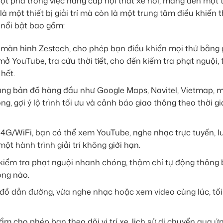
t phá trong việc nâng cấp nội thất xe hơi, mang đến một t
à một thiết bị giải trí mà còn là một trung tâm điều khiển 
g nổi bật bao gồm:
a màn hình Zestech, cho phép bạn điều khiển mọi thứ bằng 
mở YouTube, tra cứu thời tiết, cho đến kiểm tra phạt nguội, 
hết.
ụng bản đồ hàng đầu như Google Maps, Navitel, Vietmap, 
, gợi ý lộ trình tối ưu và cảnh báo giao thông theo thời g
 4G/WiFi, bạn có thể xem YouTube, nghe nhạc trực tuyến, l
ột hành trình giải trí không giới hạn.
kiểm tra phạt nguội nhanh chóng, thậm chí tự động thông
ọng nào.
ồ dẫn đường, vừa nghe nhạc hoặc xem video cùng lúc, tối
 cho phép bạn theo dõi vị trí xe, lịch sử di chuyển qua ứ