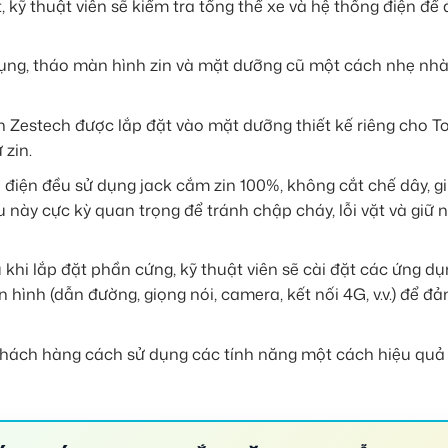
, kỹ thuật viên sẽ kiểm tra tổng thể xe và hệ thống điện để
ng, tháo màn hình zin và mặt dưỡng cũ một cách nhẹ nhà
 Zestech được lắp đặt vào mặt dưỡng thiết kế riêng cho T
 zin.
 điện đều sử dụng jack cắm zin 100%, không cắt chế dây, g
 này cực kỳ quan trọng để tránh chập cháy, lỗi vặt và giữ 
khi lắp đặt phần cứng, kỹ thuật viên sẽ cài đặt các ứng d
 hình (dẫn đường, giọng nói, camera, kết nối 4G, v.v.) để đ
ách hàng cách sử dụng các tính năng một cách hiệu quả 