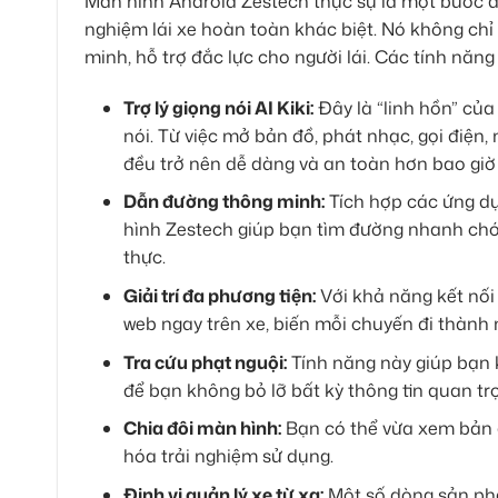
Màn hình Android Zestech thực sự là một bước độ
nghiệm lái xe hoàn toàn khác biệt. Nó không chỉ l
minh, hỗ trợ đắc lực cho người lái. Các tính năn
Trợ lý giọng nói AI Kiki:
Đây là “linh hồn” củ
nói. Từ việc mở bản đồ, phát nhạc, gọi điện, 
đều trở nên dễ dàng và an toàn hơn bao giờ 
Dẫn đường thông minh:
Tích hợp các ứng d
hình Zestech giúp bạn tìm đường nhanh chóng
thực.
Giải trí đa phương tiện:
Với khả năng kết nối
web ngay trên xe, biến mỗi chuyến đi thành m
Tra cứu phạt nguội:
Tính năng này giúp bạn 
để bạn không bỏ lỡ bất kỳ thông tin quan tr
Chia đôi màn hình:
Bạn có thể vừa xem bản đ
hóa trải nghiệm sử dụng.
Định vị quản lý xe từ xa:
Một số dòng sản phẩm