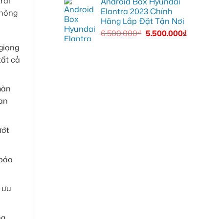
rải
Android Box Hyundai
Elantra 2023 Chính
thông
Hãng Lắp Đặt Tận Nơi
6.500.000
₫
5.500.000
₫
giọng
tất cả
màn
ian
ướt
 báo
 ưu
ng