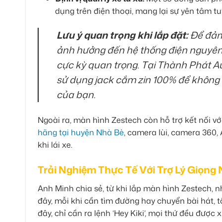
dụng trên điện thoại, mang lại sự yên tâm tu
Lưu ý quan trọng khi lắp đặt:
Để đảm
ảnh hưởng đến hệ thống điện nguyên b
cực kỳ quan trọng. Tại Thành Phát Aut
sử dụng jack cắm zin 100% để không 
của bạn.
Ngoài ra, màn hình Zestech còn hỗ trợ kết nối với
hãng tại huyện Nhà Bè
, camera lùi, camera 360,
khi lái xe.
Trải Nghiệm Thực Tế Với Trợ Lý Giọng
Anh Minh chia sẻ, từ khi lắp màn hình Zestech, n
đây, mỗi khi cần tìm đường hay chuyển bài hát, t
đây, chỉ cần ra lệnh ‘Hey Kiki’, mọi thứ đều được