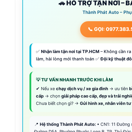
🚗 HỖ TRỢ TẬN NƠI – 
Thành Phát Auto – Phụ
📞 GỌI: 0977.383
✅
Nhận làm tận nơi tại TP.HCM
– Không cần ra 
làm, hài lòng mới thanh toán ✅
Đội kỹ thuật đ
💡 TƯ VẤN NHANH TRƯỚC KHI LÀM
✔ Nếu xe
chạy dịch vụ / xe gia đình
→ ưu tiên
b
cấp
→ chọn
giải pháp cao cấp, đẹp và trải ngh
Chưa biết chọn gì? →
Gửi hình xe, nhân viên t
📍
Hệ thống Thành Phát Auto:
• CN1: 11 Đường 
Đường D5A, Phường Phước Long B, TP. Thủ Đức,