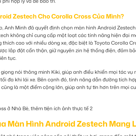
phí hợp lý và dễ bảo trì.
oid Zestech Cho Corolla Cross Của Mình?
to, Anh Minh đã quyết định chọn màn hình Android Zestech
stech không chỉ cung cấp một loạt các tính năng hiện đại 
 thích cao với nhiều dòng xe, đặc biệt là Toyota Corolla Cr
c lắp đặt cẩn thận, giữ nguyên zin hệ thống điện, đảm bả
iên tục.
 giọng nói thông minh Kiki, giúp anh điều khiển mọi tác vụ
tối đa khi lái xe. Bên cạnh đó, tính năng dẫn đường tích hợ
cũng là một điểm cộng lớn, giúp anh tự tin hơn trên mọi c
ủa Màn Hình Android Zestech Mang L