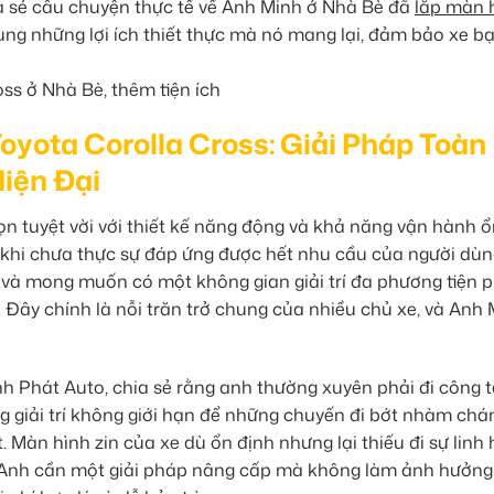
hia sẻ câu chuyện thực tế về Anh Minh ở Nhà Bè đã
lắp màn 
ùng những lợi ích thiết thực mà nó mang lại, đảm bảo xe b
yota Corolla Cross: Giải Pháp Toàn
Hiện Đại
ọn tuyệt vời với thiết kế năng động và khả năng vận hành 
ôi khi chưa thực sự đáp ứng được hết nhu cầu của người dùn
n và mong muốn có một không gian giải trí đa phương tiện 
. Đây chính là nỗi trăn trở chung của nhiều chủ xe, và Anh
Phát Auto, chia sẻ rằng anh thường xuyên phải đi công t
 giải trí không giới hạn để những chuyến đi bớt nhàm chán
. Màn hình zin của xe dù ổn định nhưng lại thiếu đi sự linh
 Anh cần một giải pháp nâng cấp mà không làm ảnh hưởng