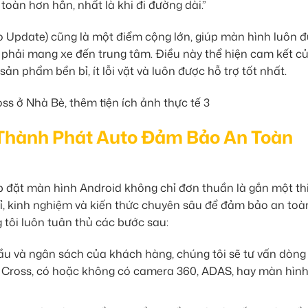
 toàn hơn hẳn, nhất là khi đi đường dài.”
Update) cũng là một điểm cộng lớn, giúp màn hình luôn 
 phải mang xe đến trung tâm. Điều này thể hiện cam kết c
n phẩm bền bỉ, ít lỗi vặt và luôn được hỗ trợ tốt nhất.
 Thành Phát Auto Đảm Bảo An Toàn
ắp đặt màn hình Android không chỉ đơn thuần là gắn một thi
 mỉ, kinh nghiệm và kiến thức chuyên sâu để đảm bảo an toà
g tôi luôn tuân thủ các bước sau:
ầu và ngân sách của khách hàng, chúng tôi sẽ tư vấn dòn
a Cross, có hoặc không có camera 360, ADAS, hay màn hìn