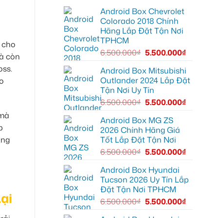
lái
lắp
Môn
Android Box Chevrolet
Android
để
box
lái
Colorado 2018 Chính
xe
xe
Hãng Lắp Đặt Tận Nơi
Geely
thoải
EX2
mái
TPHCM
tại
 cho
hơn
Quận
6.500.000
₫
5.500.000
₫
mà còn
7
để
oss.
xem
Android Box Mitsubishi
bản
Outlander 2024 Lắp Đặt
o
đồ,
YouTube
Tận Nơi Uy Tín
tiện
lợi
6.500.000
₫
5.500.000
₫
hơn
 mà
Android Box MG ZS
p
2026 Chính Hãng Giá
Tốt Lắp Đặt Tận Nơi
ung
6.500.000
₫
5.500.000
₫
Android Box Hyundai
Tucson 2026 Uy Tín Lắp
Đặt Tận Nơi TPHCM
ại
6.500.000
₫
5.500.000
₫