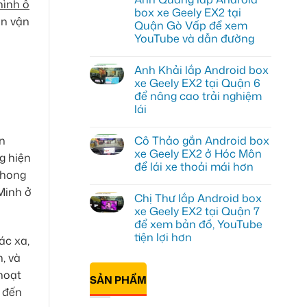
hình ô
luận
box xe Geely EX2 tại
ở
ạn vận
Quận Gò Vấp để xem
Anh
Kiên
YouTube và dẫn đường
lắp
Android
Không
Box
có
Anh Khải lắp Android box
cho
bình
Geely
luận
xe Geely EX2 tại Quận 6
ở
EX2
để nâng cao trải nghiệm
Anh
tại
Quang
Quận
lái
lắp
10
Android
Không
để
box
có
xem
Cô Thảo gắn Android box
ổn
xe
bình
Youtube
Geely
luận
xe Geely EX2 ở Hóc Môn
g hiện
ở
EX2
để lái xe thoải mái hơn
Anh
tại
phong
Khải
Quận
Không
lắp
Gò
có
 Minh ở
Android
Vấp
Chị Thư lắp Android box
bình
box
để
luận
xe Geely EX2 tại Quận 7
xe
xem
ở
Geely
YouTube
để xem bản đồ, YouTube
Cô
EX2
và
Thảo
tiện lợi hơn
tại
ác xa,
dẫn
gắn
Quận
đường
Android
Không
, và
6
box
có
để
xe
bình
 hoạt
nâng
SẢN PHẨM
Geely
luận
cao
ở
EX2
 đến
trải
Chị
ở
nghiệm
Thư
Hóc