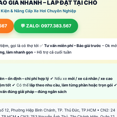
BÁO GIÁ NHANH – LẮP ĐẶT TẠI CHỖ
 Kiện & Nâng Cấp Xe Hơi Chuyên Nghiệp
.567
💬 ZALO: 0977.383.567
tiệm, gọi là có thợ tới ✅
Tư vấn miễn phí – Báo giá trước
– Ok mớ
ông, làm nhanh gọn
– Hỗ trợ cả cuối tuần
ền – ổn định – chi phí hợp lý
✔ Nếu xe
mới / xe cá nhân / xe cao
iệm tốt
✔ Có thể
lắp theo nhu cầu, làm từng phần hoặc trọn gói
ư vấn đúng giải pháp – đúng ngân sách
số 12, Phường Hiệp Bình Chánh, TP. Thủ Đức, TP.HCM • CN2: 24
 TP.HCM • CN3: 753 Nguyễn Ảnh Thủ, Tân Chánh Hiệp, Quận 12,