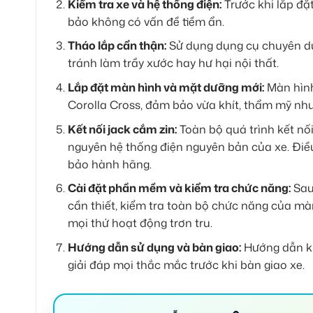
Kiểm tra xe và hệ thống điện:
Trước khi lắp đặt
bảo không có vấn đề tiềm ẩn.
Tháo lắp cẩn thận:
Sử dụng dụng cụ chuyên dụ
tránh làm trầy xước hay hư hại nội thất.
Lắp đặt màn hình và mặt dưỡng mới:
Màn hình
Corolla Cross, đảm bảo vừa khít, thẩm mỹ như
Kết nối jack cắm zin:
Toàn bộ quá trình kết nối
nguyên hệ thống điện nguyên bản của xe. Điều
bảo hành hãng.
Cài đặt phần mềm và kiểm tra chức năng:
Sau 
cần thiết, kiểm tra toàn bộ chức năng của màn
mọi thứ hoạt động trơn tru.
Hướng dẫn sử dụng và bàn giao:
Hướng dẫn kh
giải đáp mọi thắc mắc trước khi bàn giao xe.