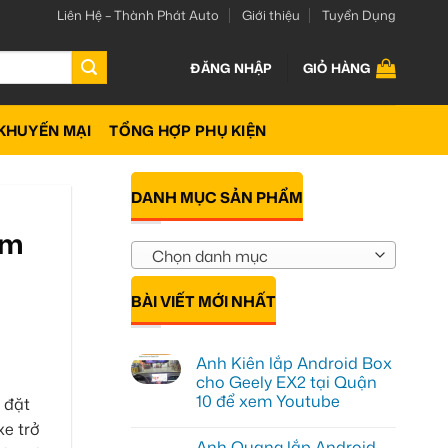
Liên Hệ – Thành Phát Auto
Giới thiệu
Tuyển Dụng
ĐĂNG NHẬP
GIỎ HÀNG
KHUYẾN MẠI
TỔNG HỢP PHỤ KIỆN
DANH MỤC SẢN PHẨM
êm
Chọn danh mục
BÀI VIẾT MỚI NHẤT
Anh Kiên lắp Android Box
cho Geely EX2 tại Quận
10 để xem Youtube
 đặt
Không
xe trở
có
Anh Quang lắp Android
bình