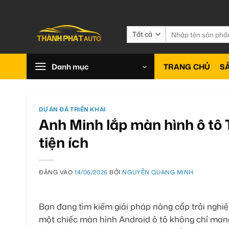
Bỏ
qua
nội
Tìm
kiếm:
dung
Danh mục
TRANG CHỦ
S
DỰ ÁN ĐÃ TRIỂN KHAI
Anh Minh lắp màn hình ô tô 
tiện ích
ĐĂNG VÀO
14/06/2026
BỞI
NGUYỄN QUANG MINH
Bạn đang tìm kiếm giải pháp nâng cấp trải nghiệ
một chiếc màn hình Android ô tô không chỉ mang l