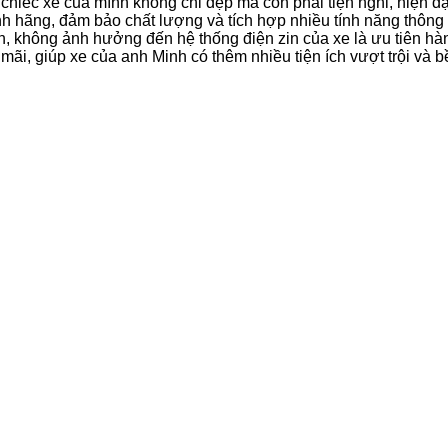
iếc xe của mình không chỉ đẹp mà còn phải tiện nghi, hiện đại
h hãng, đảm bảo chất lượng và tích hợp nhiều tính năng thông 
oàn, không ảnh hưởng đến hệ thống điện zin của xe là ưu tiên hà
ãi, giúp xe của anh Minh có thêm nhiều tiện ích vượt trội và bề