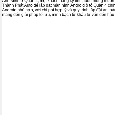
Anh Minh ở Quận 4, một khách hàng kỹ tính, luôn mong muốn ch
Thành Phát Auto để lắp đặt
màn hình Android ô tô Quận 4
chín
Android phù hợp, với chi phí hợp lý và quy trình lắp đặt an t
mang đến giải pháp tối ưu, minh bạch từ khâu tư vấn đến hậu m