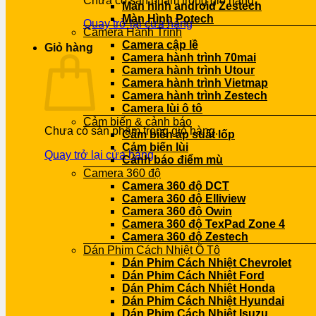
Chưa có sản phẩm trong giỏ hàng.
Màn hình android Zestech
Màn Hình Potech
Quay trở lại cửa hàng
Camera Hành Trình
Camera cập lề
Giỏ hàng
Camera hành trình 70mai
Camera hành trình Utour
Camera hành trình Vietmap
Camera hành trình Zestech
Camera lùi ô tô
Cảm biến & cảnh báo
Chưa có sản phẩm trong giỏ hàng.
Cảm biến áp suất lốp
Cảm biến lùi
Quay trở lại cửa hàng
Cảnh báo điểm mù
Camera 360 độ
Camera 360 độ DCT
Camera 360 độ Elliview
Camera 360 độ Owin
Camera 360 độ TexPad Zone 4
Camera 360 độ Zestech
Dán Phim Cách Nhiệt Ô Tô
Dán Phim Cách Nhiệt Chevrolet
Dán Phim Cách Nhiệt Ford
Dán Phim Cách Nhiệt Honda
Dán Phim Cách Nhiệt Hyundai
Dán Phim Cách Nhiệt Isuzu