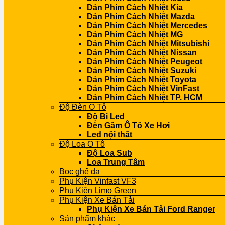
Dán Phim Cách Nhiệt Kia
Dán Phim Cách Nhiệt Mazda
Dán Phim Cách Nhiệt Mercedes
Dán Phim Cách Nhiệt MG
Dán Phim Cách Nhiệt Mitsubishi
Dán Phim Cách Nhiệt Nissan
Dán Phim Cách Nhiệt Peugeot
Dán Phim Cách Nhiệt Suzuki
Dán Phim Cách Nhiệt Toyota
Dán Phim Cách Nhiệt VinFast
Dán Phim Cách Nhiệt TP. HCM
Độ Đèn Ô Tô
Độ Bi Led
Đèn Gầm Ô Tô Xe Hơi
Led nội thất
Độ Loa Ô Tô
Độ Loa Sub
Loa Trung Tâm
Bọc ghế da
Phụ Kiện Vinfast VF3
Phụ Kiện Limo Green
Phụ Kiện Xe Bán Tải
Phụ Kiện Xe Bán Tải Ford Ranger
Sản phẩm khác