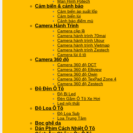
Màn Hình Potech
Cảm biến & cảnh báo
Cảm biến áp suất lốp
Cảm biến lùi
Cảnh báo điểm mù
Camera Hành Trình
Camera cập lề
Camera hành trình 70mai
Camera hành trình Utour
Camera hành trình Vietmap
Camera hành trình Zestech
Camera lùi ô tô
Camera 360 độ
Camera 360 độ DCT
Camera 360 độ Elliview
Camera 360 độ Owin
Camera 360 độ TexPad Zone 4
Camera 360 độ Zestech
Độ Đèn Ô Tô
Độ Bi Led
Đèn Gầm Ô Tô Xe Hơi
Led nội thất
Độ Loa Ô Tô
Độ Loa Sub
Loa Trung Tâm
Bọc ghế da
Dán Phim Cách Nhiệt Ô Tô