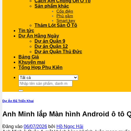
Cách Âm Chống Ồn Ô Tô
Sản phẩm khác
Cốp điện
Phủ gầm
Smart key
Thảm Lót Sàn Ô Tô
Tin tức
Dự Án Hằng Ngày
Dự án Quận 9
Dự án Quận 12
Dự án Quận Thủ Đức
Bảng Giá
Khuyến mại
Tổng Hợp Phụ Kiện
Tìm
kiếm:
Dự Án Đã Triển Khai
Anh Minh lắp Màn hình Android ô tô Q
Đăng vào
06/07/2026
bởi
Hồ Ngọc Hải