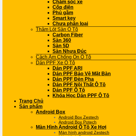
Chăm sóc xe
Cốp điện
Phủ gầm
Smart key
Chưa phân loại
Thảm Lót Sàn Ô Tô
Carbon Fiber
Sàn 360
Sàn 5D
Sàn Nhựa Đúc
Cách Âm Chống Ồn Ô Tô
Dán PPF Xe Ô Tô
Dán PPF ARI
Dán PPF Bảo Vệ Mặt Bàn
Dán PPF Đèn Pha
Dán PPF Nội Thất Ô Tô
Dán PPF Ô Tô
Khóa Học Dán PPF Ô Tô
Trang Chủ
Sản phẩm
Android Box
Android Box Zestech
Android Box Potech
Màn Hình Android Ô Tô Xe Hơi
Màn hình android Zestech