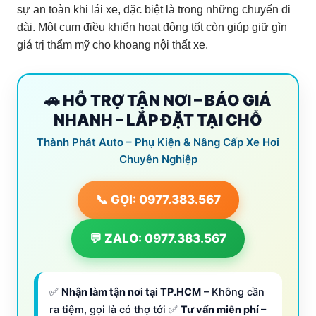
sự an toàn khi lái xe, đặc biệt là trong những chuyến đi
dài. Một cụm điều khiển hoạt động tốt còn giúp giữ gìn
giá trị thẩm mỹ cho khoang nội thất xe.
🚗 HỖ TRỢ TẬN NƠI – BÁO GIÁ
NHANH – LẮP ĐẶT TẠI CHỖ
Thành Phát Auto – Phụ Kiện & Nâng Cấp Xe Hơi
Chuyên Nghiệp
📞 GỌI: 0977.383.567
💬 ZALO: 0977.383.567
✅
Nhận làm tận nơi tại TP.HCM
– Không cần
ra tiệm, gọi là có thợ tới ✅
Tư vấn miễn phí –