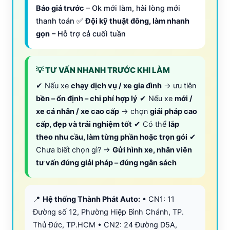
Báo giá trước
– Ok mới làm, hài lòng mới
thanh toán ✅
Đội kỹ thuật đông, làm nhanh
gọn
– Hỗ trợ cả cuối tuần
💡 TƯ VẤN NHANH TRƯỚC KHI LÀM
✔ Nếu xe
chạy dịch vụ / xe gia đình
→ ưu tiên
bền – ổn định – chi phí hợp lý
✔ Nếu xe
mới /
xe cá nhân / xe cao cấp
→ chọn
giải pháp cao
cấp, đẹp và trải nghiệm tốt
✔ Có thể
lắp
theo nhu cầu, làm từng phần hoặc trọn gói
✔
Chưa biết chọn gì? →
Gửi hình xe, nhân viên
tư vấn đúng giải pháp – đúng ngân sách
📍
Hệ thống Thành Phát Auto:
• CN1: 11
Đường số 12, Phường Hiệp Bình Chánh, TP.
Thủ Đức, TP.HCM • CN2: 24 Đường D5A,