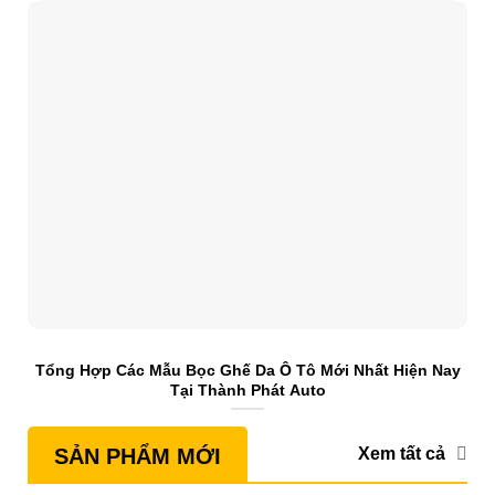
Tổng Hợp Các Mẫu Bọc Ghế Da Ô Tô Mới Nhất Hiện Nay
S
Tại Thành Phát Auto
Xem tất cả
SẢN PHẨM MỚI