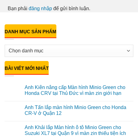
Bạn phải
đăng nhập
để gửi bình luận.
DANH MỤC SẢN PHẨM
BÀI VIẾT MỚI NHẤT
Anh Kiên nâng cấp Màn hình Minio Green cho
Honda CRV tại Thủ Đức vì màn zin giới hạn
Không
có
Anh Tấn lắp màn hình Minio Green cho Honda
bình
luận
CR-V ở Quận 12
ở
Anh
Không
Kiên
có
Anh Khải lắp Màn hình ô tô Minio Green cho
nâng
bình
cấp
luận
Suzuki XL7 tại Quận 9 vì màn zin thiếu tiện ích
Màn
ở