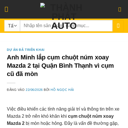
Bỏ
qua
nội
Tìm
dung
kiếm:
DỰ ÁN ĐÃ TRIỂN KHAI
Anh Minh lắp cụm chuột núm xoay
Mazda 2 tại Quận Bình Thạnh vì cụm
cũ đã mòn
ĐĂNG VÀO
22/06/2026
BỞI
HỒ NGỌC HẢI
Việc điều khiển các tính năng giải trí và thông tin trên xe
Mazda 2 trở nên khó khăn khi
cụm chuột núm xoay
Mazda 2
bị mòn hoặc hỏng. Đây là vấn đề thường gặp,