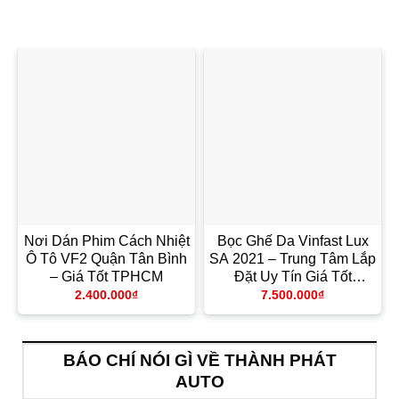
Nơi Dán Phim Cách Nhiệt
Bọc Ghế Da Vinfast Lux
Ô Tô VF2 Quận Tân Bình
SA 2021 – Trung Tâm Lắp
– Giá Tốt TPHCM
Đặt Uy Tín Giá Tốt
TPHCM
2.400.000
₫
7.500.000
₫
BÁO CHÍ NÓI GÌ VỀ THÀNH PHÁT
AUTO