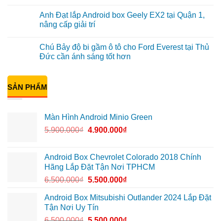
hình
Anh
Không
Minio
Tấn
có
Anh Đạt lắp Android box Geely EX2 tại Quận 1,
Green
lắp
bình
cho
màn
luận
nâng cấp giải trí
Honda
hình
ở
CRV
Minio
Anh
Không
tại
Green
Khải
có
Chú Bảy độ bi gầm ô tô cho Ford Everest tại Thủ
Thủ
cho
lắp
bình
Đức
Honda
Màn
luận
Đức cần ánh sáng tốt hơn
vì
CR-
hình
ở
màn
V
ô
Anh
Không
zin
ở
tô
Đạt
có
giới
Quận
Minio
lắp
bình
hạn
12
Green
Android
SẢN PHẨM
luận
cho
box
ở
Suzuki
Geely
Chú
XL7
EX2
Bảy
tại
tại
độ
Màn Hình Android Minio Green
Quận
Quận
bi
9
1,
gầm
5.900.000
₫
4.900.000
₫
vì
nâng
ô
màn
cấp
tô
zin
giải
cho
thiếu
trí
Ford
tiện
Everest
Android Box Chevrolet Colorado 2018 Chính
ích
tại
Hãng Lắp Đặt Tận Nơi TPHCM
Thủ
Đức
6.500.000
₫
5.500.000
₫
cần
ánh
sáng
Android Box Mitsubishi Outlander 2024 Lắp Đặt
tốt
Tận Nơi Uy Tín
hơn
6.500.000
₫
5.500.000
₫