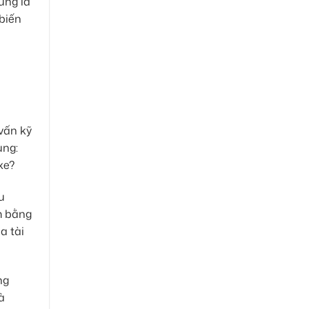
cũng là
 biến
vấn kỹ
ụng:
xe?
u
m bằng
a tài
ng
à