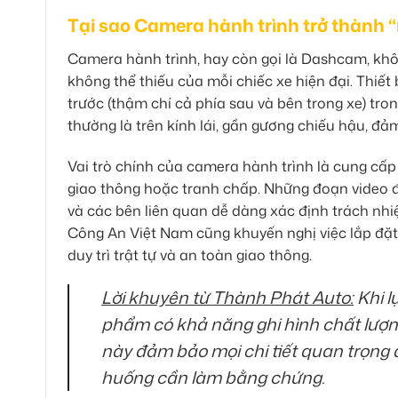
Tại sao Camera hành trình trở thành 
Camera hành trình, hay còn gọi là Dashcam, kh
không thể thiếu của mỗi chiếc xe hiện đại. Thiết
trước (thậm chí cả phía sau và bên trong xe) trong
thường là trên kính lái, gần gương chiếu hậu, đ
Vai trò chính của camera hành trình là cung cấp
giao thông hoặc tranh chấp. Những đoạn video đ
và các bên liên quan dễ dàng xác định trách nhi
Công An Việt Nam cũng khuyến nghị việc lắp đặt
duy trì trật tự và an toàn giao thông.
Lời khuyên từ Thành Phát Auto:
Khi l
phẩm có khả năng ghi hình chất lượng
này đảm bảo mọi chi tiết quan trọng đề
huống cần làm bằng chứng.