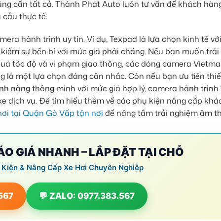
cũng cần tất cả. Thành Phát Auto luôn tư vấn để khách hàn
 cầu thực tế.
era hành trình uy tín. Ví dụ, Texpad là lựa chọn kinh tế vớ
 kiếm sự bền bỉ với mức giá phải chăng. Nếu bạn muốn trải
y quá tốc độ và vi phạm giao thông, các dòng camera Vietma
g là một lựa chọn đáng cân nhắc. Còn nếu bạn ưu tiên thiế
tính năng thông minh với mức giá hợp lý, camera hành trìn
xe dịch vụ. Để tìm hiểu thêm về các phụ kiện nâng cấp khá
 hơi tại Quận Gò Vấp tận nơi
để nâng tầm trải nghiệm âm t
BÁO GIÁ NHANH – LẮP ĐẶT TẠI CHỖ
 Kiện & Nâng Cấp Xe Hơi Chuyên Nghiệp
.567
💬 ZALO: 0977.383.567