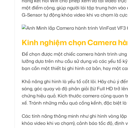
năng kết nối Wifi cho phép xem và tải video trực t
một điểm cộng, giúp người lái tập trung hơn vào 
G-Sensor tự động khóa video khi va chạm là cực 
Kinh nghiệm chọn Camera hàn
Để chọn được một chiếc camera hành trình ưng 
lưỡng dựa trên nhu cầu sử dụng và các yếu tố kỹ
bạn cần một thiết bị ghi hình cơ bản, hay một ca
Khả năng ghi hình là yếu tố cốt lõi. Hãy chú ý đế
sáng, góc quay và độ phân giải (từ Full HD trở 
chứng hiệu quả. Kích thước camera cũng quan tr
xế. Tránh những mẫu quá cồng kềnh, đặc biệt là 
Các tính năng thông minh như ghi hình vòng lặp 
khóa video khi va chạm), cảnh báo tốc độ, định 