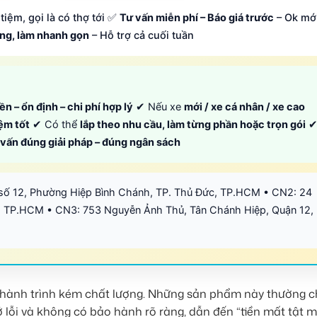
tiệm, gọi là có thợ tới ✅
Tư vấn miễn phí – Báo giá trước
– Ok mớ
ông, làm nhanh gọn
– Hỗ trợ cả cuối tuần
ền – ổn định – chi phí hợp lý
✔ Nếu xe
mới / xe cá nhân / xe cao
iệm tốt
✔ Có thể
lắp theo nhu cầu, làm từng phần hoặc trọn gói
ư vấn đúng giải pháp – đúng ngân sách
số 12, Phường Hiệp Bình Chánh, TP. Thủ Đức, TP.HCM • CN2: 24
 TP.HCM • CN3: 753 Nguyễn Ảnh Thủ, Tân Chánh Hiệp, Quận 12,
 hành trình kém chất lượng. Những sản phẩm này thường 
ớ lỗi và không có bảo hành rõ ràng, dẫn đến “tiền mất tật m