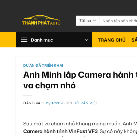
Bỏ
qua
nội
Tìm
kiếm:
dung
Danh mục
TRANG CHỦ
S
DỰ ÁN ĐÃ TRIỂN KHAI
Anh Minh lắp Camera hành 
va chạm nhỏ
ĐĂNG VÀO
09/07/2026
BỞI
ĐỖ VĂN VIỆT
Sau một va chạm nhỏ không mong muốn,
Anh M
Camera hành trình VinFast VF3
. Sự cố này khôn