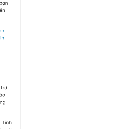
 bạn
iến
 trợ
bảo
ông
. Tính