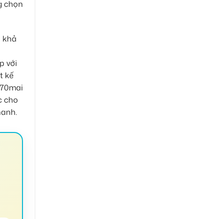
g chọn
i khả
p với
t kế
h 70mai
c cho
hanh.