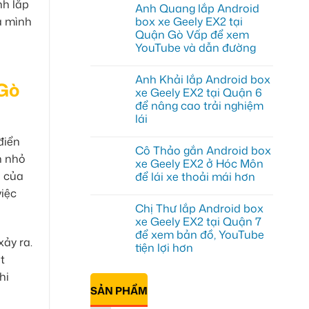
có
nh lắp
Anh Quang lắp Android
bình
luận
a mình
box xe Geely EX2 tại
ở
Quận Gò Vấp để xem
Anh
Kiên
YouTube và dẫn đường
lắp
Android
Không
Box
có
Anh Khải lắp Android box
cho
bình
 Gò
Geely
luận
xe Geely EX2 tại Quận 6
ở
EX2
để nâng cao trải nghiệm
Anh
tại
Quang
Quận
lái
lắp
10
Android
Không
để
điển
box
có
xem
Cô Thảo gắn Android box
xe
bình
Youtube
n nhỏ
Geely
luận
xe Geely EX2 ở Hóc Môn
ở
EX2
e của
để lái xe thoải mái hơn
Anh
tại
Khải
Quận
Không
iệc
lắp
Gò
có
Android
Vấp
Chị Thư lắp Android box
bình
box
để
luận
xe Geely EX2 tại Quận 7
xe
xem
ở
Geely
YouTube
để xem bản đồ, YouTube
Cô
xảy ra.
EX2
và
Thảo
tiện lợi hơn
tại
dẫn
gắn
t
Quận
đường
Android
Không
6
box
có
hi
để
xe
bình
nâng
SẢN PHẨM
Geely
luận
cao
ở
EX2
trải
Chị
ở