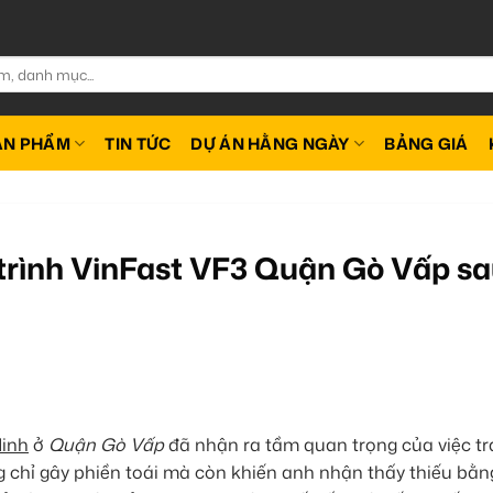
ẢN PHẨM
TIN TỨC
DỰ ÁN HẰNG NGÀY
BẢNG GIÁ
trình VinFast VF3 Quận Gò Vấp s
inh
ở
Quận Gò Vấp
đã nhận ra tầm quan trọng của việc tr
g chỉ gây phiền toái mà còn khiến anh nhận thấy thiếu bằn