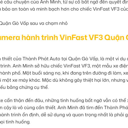
a sẻ câu chuyện của Anh Minh, từ sự cố bất ngờ đến quyết đị
m bảo an toàn và minh bạch hơn cho chiếc VinFast VF3 củ
amera hành trình VinFast VF3 Quận
hiết của Thành Phát Auto tại Quận Gò Vấp, là một ví dụ 
rình. Anh Minh sở hữu chiếc VinFast VF3, một mẫu xe điệ
 thành phố. Một buổi sáng nọ, khi đang trên đường đi làm, x
một xe máy khác. Mặc dù không gây thiệt hại lớn, nhưng v
hiếu bằng chứng cụ thể.
xe cẩn thận đến đâu, những tình huống bất ngờ vẫn có thể 
n cậy là vô cùng cần thiết. Anh Minh đã tìm đến Thành Phá
nh trình ổn định, dễ sử dụng và quan trọng nhất là phải g
ọi tình huống.