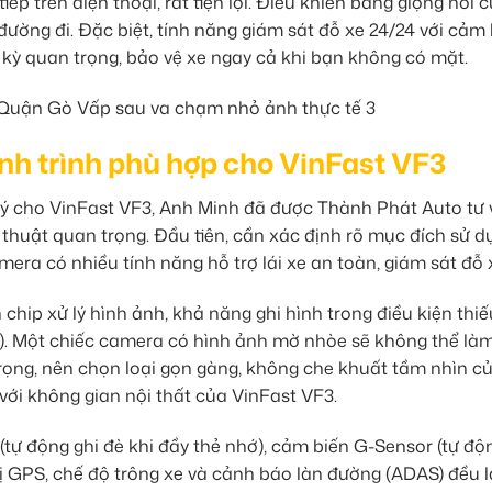
iếp trên điện thoại, rất tiện lợi. Điều khiển bằng giọng nói 
đường đi. Đặc biệt, tính năng giám sát đỗ xe 24/24 với cảm
kỳ quan trọng, bảo vệ xe ngay cả khi bạn không có mặt.
h trình phù hợp cho VinFast VF3
ý cho VinFast VF3, Anh Minh đã được Thành Phát Auto tư 
 thuật quan trọng. Đầu tiên, cần xác định rõ mục đích sử d
mera có nhiều tính năng hỗ trợ lái xe an toàn, giám sát đỗ 
n chip xử lý hình ảnh, khả năng ghi hình trong điều kiện thiế
lên). Một chiếc camera có hình ảnh mờ nhòe sẽ không thể là
ọng, nên chọn loại gọn gàng, không che khuất tầm nhìn củ
với không gian nội thất của VinFast VF3.
(tự động ghi đè khi đầy thẻ nhớ), cảm biến G-Sensor (tự độ
vị GPS, chế độ trông xe và cảnh báo làn đường (ADAS) đều l