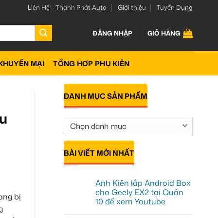
Liên Hệ – Thành Phát Auto
Giới thiệu
Tuyển Dụng
ĐĂNG NHẬP
GIỎ HÀNG
KHUYẾN MẠI
TỔNG HỢP PHỤ KIỆN
DANH MỤC SẢN PHẨM
au
BÀI VIẾT MỚI NHẤT
Anh Kiên lắp Android Box
cho Geely EX2 tại Quận
ang bị
10 để xem Youtube
g
Không