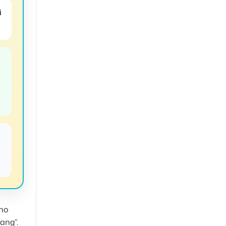
i
✔
cho
ang”.