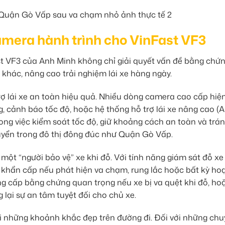
 Camera hành trình cho VinFast VF3
st VF3 của Anh Minh không chỉ giải quyết vấn đề bằng chứ
 khác, nâng cao trải nghiệm lái xe hàng ngày.
rợ lái xe an toàn hiệu quả. Nhiều dòng camera cao cấp hiệ
, cảnh báo tốc độ, hoặc hệ thống hỗ trợ lái xe nâng cao (A
ng việc kiểm soát tốc độ, giữ khoảng cách an toàn và trá
huyển trong đô thị đông đúc như Quận Gò Vấp.
một “người bảo vệ” xe khi đỗ. Với tính năng giám sát đỗ xe
nh khẩn cấp nếu phát hiện va chạm, rung lắc hoặc bất kỳ ho
 cấp bằng chứng quan trọng nếu xe bị va quệt khi đỗ, ho
 lại sự an tâm tuyệt đối cho chủ xe.
ại những khoảnh khắc đẹp trên đường đi. Đối với những chu