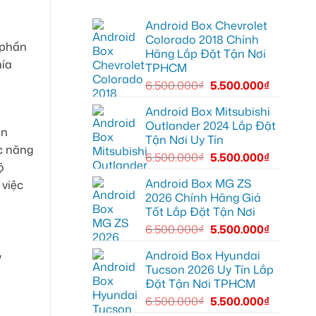
nghiệm
Thư
Hóc
lái
lắp
Môn
Android Box Chevrolet
Android
để
box
lái
Colorado 2018 Chính
xe
xe
 phần
Hãng Lắp Đặt Tận Nơi
Geely
thoải
EX2
hía
mái
TPHCM
tại
hơn
Quận
6.500.000
₫
5.500.000
₫
7
để
xem
Android Box Mitsubishi
bản
Outlander 2024 Lắp Đặt
đồ,
ạn
YouTube
Tận Nơi Uy Tín
tiện
c năng
lợi
6.500.000
₫
5.500.000
₫
hơn
ộ
Android Box MG ZS
 việc
2026 Chính Hãng Giá
Tốt Lắp Đặt Tận Nơi
6.500.000
₫
5.500.000
₫
Android Box Hyundai
u
Tucson 2026 Uy Tín Lắp
Đặt Tận Nơi TPHCM
6.500.000
₫
5.500.000
₫