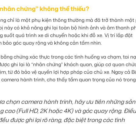
“nhân chứng” không thể thiếu?
ông chỉ là một phụ kiện thông thường mà đã trở thành một
 bị này có khả năng ghi lại toàn bộ hình ảnh và âm thanh p
 suốt quá trình xe di chuyển hoặc khi đỗ xe. Vị trí lắp đặt
ảm bảo góc quay rộng và không cản tầm nhìn.
 bằng chứng xác thực trong các tình huống va chạm, tai n
ược ghi lại là “nhân chứng” khách quan, giúp cơ quan chứ
ệm, từ đó bảo vệ quyền lợi hợp pháp của chủ xe. Ngay cả B
 camera hành trình, cho thấy tầm quan trọng của nó trong
ựa chọn camera hành trình, hãy ưu tiên những sản
 cao (Full HD, 2K hoặc 4K) và góc quay rộng. Điề
u được ghi lại rõ ràng, đặc biệt trong các tình