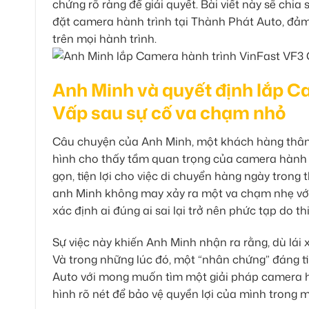
chứng rõ ràng để giải quyết. Bài viết này sẽ chi
đặt camera hành trình tại Thành Phát Auto, đả
trên mọi hành trình.
Anh Minh và quyết định lắp C
Vấp sau sự cố va chạm nhỏ
Câu chuyện của Anh Minh, một khách hàng thân t
hình cho thấy tầm quan trọng của camera hành t
gọn, tiện lợi cho việc di chuyển hàng ngày trong
anh Minh không may xảy ra một va chạm nhẹ với 
xác định ai đúng ai sai lại trở nên phức tạp do t
Sự việc này khiến Anh Minh nhận ra rằng, dù lái 
Và trong những lúc đó, một “nhân chứng” đáng ti
Auto với mong muốn tìm một giải pháp camera hà
hình rõ nét để bảo vệ quyền lợi của mình trong m