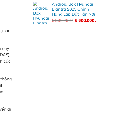
Android Box Hyundai
Elantra 2023 Chính
Hãng Lắp Đặt Tận Nơi
6.500.000
₫
5.500.000
₫
ng sau
n nay
DAS).
nh các
 thông
ạt
ặc
yến đi