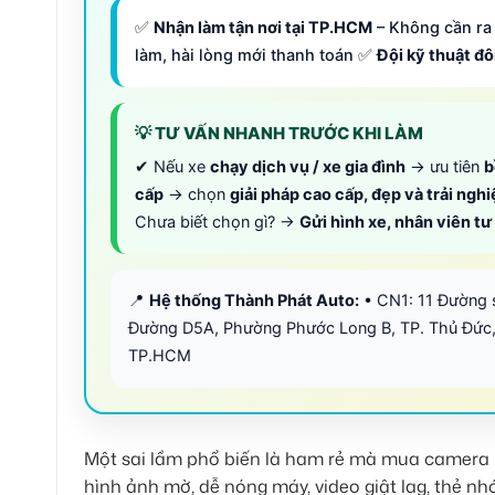
✅
Nhận làm tận nơi tại TP.HCM
– Không cần ra 
làm, hài lòng mới thanh toán ✅
Đội kỹ thuật đ
💡 TƯ VẤN NHANH TRƯỚC KHI LÀM
✔ Nếu xe
chạy dịch vụ / xe gia đình
→ ưu tiên
b
cấp
→ chọn
giải pháp cao cấp, đẹp và trải ngh
Chưa biết chọn gì? →
Gửi hình xe, nhân viên t
📍
Hệ thống Thành Phát Auto:
• CN1: 11 Đường 
Đường D5A, Phường Phước Long B, TP. Thủ Đức,
TP.HCM
Một sai lầm phổ biến là ham rẻ mà mua camera
hình ảnh mờ, dễ nóng máy, video giật lag, thẻ nh