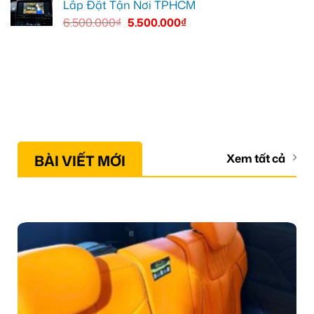
Lắp Đặt Tận Nơi TPHCM
6.500.000
₫
5.500.000
₫
BÀI VIẾT MỚI
Xem tất cả