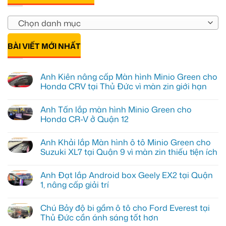
Chọn danh mục
BÀI VIẾT MỚI NHẤT
Anh Kiên nâng cấp Màn hình Minio Green cho
Honda CRV tại Thủ Đức vì màn zin giới hạn
Không
có
Anh Tấn lắp màn hình Minio Green cho
bình
luận
Honda CR-V ở Quận 12
ở
Anh
Không
Kiên
có
Anh Khải lắp Màn hình ô tô Minio Green cho
nâng
bình
cấp
luận
Suzuki XL7 tại Quận 9 vì màn zin thiếu tiện ích
Màn
ở
hình
Anh
Không
Minio
Tấn
có
Anh Đạt lắp Android box Geely EX2 tại Quận
Green
lắp
bình
cho
màn
luận
1, nâng cấp giải trí
Honda
hình
ở
CRV
Minio
Anh
Không
tại
Green
Khải
có
Chú Bảy độ bi gầm ô tô cho Ford Everest tại
Thủ
cho
lắp
bình
Đức
Honda
Màn
luận
Thủ Đức cần ánh sáng tốt hơn
vì
CR-
hình
ở