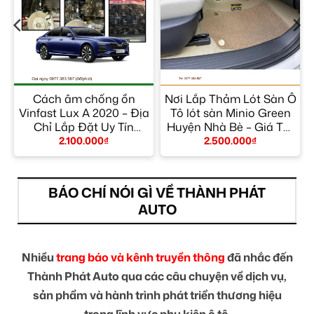
h
Cách âm chống ồn
Nơi Lắp Thảm Lót Sàn Ô
Vinfast Lux A 2020 – Địa
Tô lót sàn Minio Green
n
Chỉ Lắp Đặt Uy Tín
Huyện Nhà Bè – Giá Tốt
TPHCM
TPHCM
2.100.000
₫
2.500.000
₫
BÁO CHÍ NÓI GÌ VỀ THÀNH PHÁT
AUTO
Nhiều
trang báo và kênh truyền thông
đã nhắc đến
Thành Phát Auto qua các câu chuyện về dịch vụ,
sản phẩm và hành trình phát triển thương hiệu
trong lĩnh vực phụ kiện ô tô.