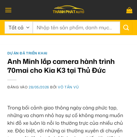
Bỏ
qua
nội
Tìm
dung
kiếm:
DỰ ÁN ĐÃ TRIỂN KHAI
Anh Minh lắp camera hành trình
70mai cho Kia K3 tại Thủ Đức
ĐĂNG VÀO
28/05/2026
BỞI
VÕ TẤN VŨ
Trong bối cảnh giao thông ngày càng phức tạp,
những va chạm nhỏ hay sự cố không mong muốn
khi đỗ xe luôn là nỗi lo thường trực của nhiều chủ
xe. Đặc biệt, với những ai thường xuyên di chuyển