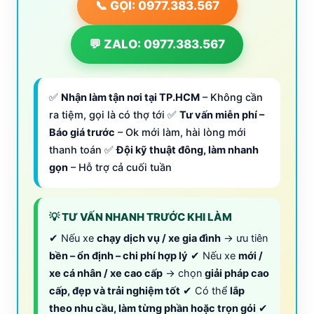
📞 GỌI: 0977.383.567
💬 ZALO: 0977.383.567
✅
Nhận làm tận nơi tại TP.HCM
– Không cần
ra tiệm, gọi là có thợ tới ✅
Tư vấn miễn phí –
Báo giá trước
– Ok mới làm, hài lòng mới
thanh toán ✅
Đội kỹ thuật đông, làm nhanh
gọn
– Hỗ trợ cả cuối tuần
💡 TƯ VẤN NHANH TRƯỚC KHI LÀM
✔ Nếu xe
chạy dịch vụ / xe gia đình
→ ưu tiên
bền – ổn định – chi phí hợp lý
✔ Nếu xe
mới /
xe cá nhân / xe cao cấp
→ chọn
giải pháp cao
cấp, đẹp và trải nghiệm tốt
✔ Có thể
lắp
theo nhu cầu, làm từng phần hoặc trọn gói
✔