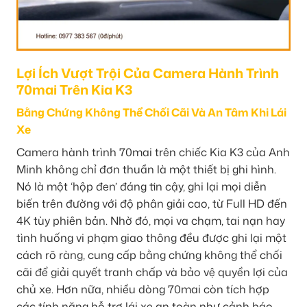
Lợi Ích Vượt Trội Của Camera Hành Trình
70mai Trên Kia K3
Bằng Chứng Không Thể Chối Cãi Và An Tâm Khi Lái
Xe
Camera hành trình 70mai trên chiếc Kia K3 của Anh
Minh không chỉ đơn thuần là một thiết bị ghi hình.
Nó là một ‘hộp đen’ đáng tin cậy, ghi lại mọi diễn
biến trên đường với độ phân giải cao, từ Full HD đến
4K tùy phiên bản. Nhờ đó, mọi va chạm, tai nạn hay
tình huống vi phạm giao thông đều được ghi lại một
cách rõ ràng, cung cấp bằng chứng không thể chối
cãi để giải quyết tranh chấp và bảo vệ quyền lợi của
chủ xe. Hơn nữa, nhiều dòng 70mai còn tích hợp
các tính năng hỗ trợ lái xe an toàn như cảnh báo