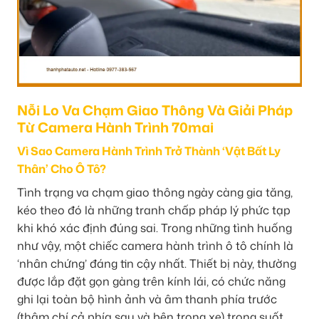
Nỗi Lo Va Chạm Giao Thông Và Giải Pháp
Từ Camera Hành Trình 70mai
Vì Sao Camera Hành Trình Trở Thành ‘Vật Bất Ly
Thân’ Cho Ô Tô?
Tình trạng va chạm giao thông ngày càng gia tăng,
kéo theo đó là những tranh chấp pháp lý phức tạp
khi khó xác định đúng sai. Trong những tình huống
như vậy, một chiếc camera hành trình ô tô chính là
‘nhân chứng’ đáng tin cậy nhất. Thiết bị này, thường
được lắp đặt gọn gàng trên kính lái, có chức năng
ghi lại toàn bộ hình ảnh và âm thanh phía trước
(thậm chí cả phía sau và bên trong xe) trong suốt