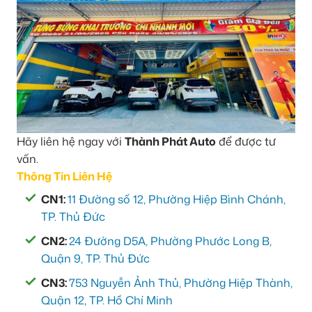
Hãy liên hệ ngay với
Thành Phát Auto
để được tư
vấn.
Thông Tin Liên Hệ
CN1:
11 Đường số 12, Phường Hiệp Bình Chánh,
TP. Thủ Đức
CN2:
24 Đường D5A, Phường Phước Long B,
Quận 9, TP. Thủ Đức
CN3:
753 Nguyễn Ảnh Thủ, Phường Hiệp Thành,
Quận 12, TP. Hồ Chí Minh