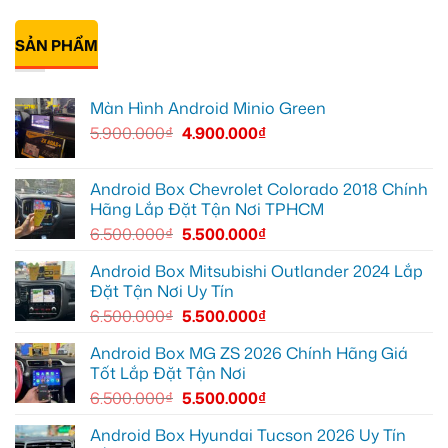
màn
V
ô
Anh
Không
zin
ở
tô
Đạt
có
giới
Quận
Minio
lắp
bình
hạn
12
Green
Android
SẢN PHẨM
luận
cho
box
ở
Suzuki
Geely
Chú
XL7
EX2
Bảy
tại
tại
độ
Màn Hình Android Minio Green
Quận
Quận
bi
9
1,
gầm
5.900.000
₫
4.900.000
₫
vì
nâng
ô
màn
cấp
tô
zin
giải
cho
thiếu
trí
Ford
tiện
Everest
Android Box Chevrolet Colorado 2018 Chính
ích
tại
Hãng Lắp Đặt Tận Nơi TPHCM
Thủ
Đức
6.500.000
₫
5.500.000
₫
cần
ánh
sáng
Android Box Mitsubishi Outlander 2024 Lắp
tốt
Đặt Tận Nơi Uy Tín
hơn
6.500.000
₫
5.500.000
₫
Android Box MG ZS 2026 Chính Hãng Giá
Tốt Lắp Đặt Tận Nơi
6.500.000
₫
5.500.000
₫
Android Box Hyundai Tucson 2026 Uy Tín