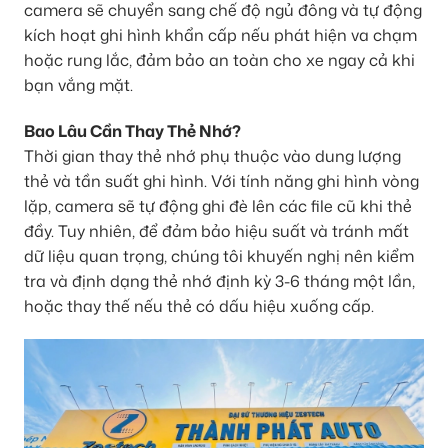
camera sẽ chuyển sang chế độ ngủ đông và tự động
kích hoạt ghi hình khẩn cấp nếu phát hiện va chạm
hoặc rung lắc, đảm bảo an toàn cho xe ngay cả khi
bạn vắng mặt.
Bao Lâu Cần Thay Thẻ Nhớ?
Thời gian thay thẻ nhớ phụ thuộc vào dung lượng
thẻ và tần suất ghi hình. Với tính năng ghi hình vòng
lặp, camera sẽ tự động ghi đè lên các file cũ khi thẻ
đầy. Tuy nhiên, để đảm bảo hiệu suất và tránh mất
dữ liệu quan trọng, chúng tôi khuyến nghị nên kiểm
tra và định dạng thẻ nhớ định kỳ 3-6 tháng một lần,
hoặc thay thế nếu thẻ có dấu hiệu xuống cấp.