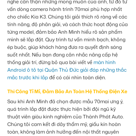
nghe cẩn thận những mong muốn của anh, từ đó tư
vấn dòng camera hành trình 70mai phù hợp nhất
cho chiếc Kia K3. Chúng tôi giải thích rõ ràng về các
tính năng, độ phân giải, và cách thức hoạt động của
từng model, đảm bảo Anh Minh hiểu rõ sản phẩm
mình sẽ lắp đặt. Quy trình tư vấn minh bạch, không
ép buộc, giúp khách hàng đưa ra quyết định sáng
suốt nhất. Nếu bạn đang cân nhắc nâng cấp hệ
thống giải trí, đừng bỏ qua bài viết về
màn hình
Android ô tô tại Quận Thủ Đức giải đáp những thắc
mắc trước khi lắp
để có cái nhìn toàn diện.
Thi Công Tỉ Mỉ, Đảm Bảo An Toàn Hệ Thống Điện Xe
Sau khi Anh Minh đã chọn được mẫu 70mai ưng ý,
quá trình lắp đặt được thực hiện bởi đội ngũ kỹ
thuật viên giàu kinh nghiệm của Thành Phát Auto.
Chúng tôi cam kết đi dây thẩm mỹ, giấu kín hoàn
toàn, không làm ảnh hưởng đến nội thất nguyên