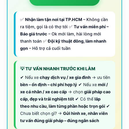
✅
Nhận làm tận nơi tại TP.HCM
– Không cần
ra tiệm, gọi là có thợ tới ✅
Tư vấn miễn phí –
Báo giá trước
– Ok mới làm, hài lòng mới
thanh toán ✅
Đội kỹ thuật đông, làm nhanh
gọn
– Hỗ trợ cả cuối tuần
💡 TƯ VẤN NHANH TRƯỚC KHI LÀM
✔ Nếu xe
chạy dịch vụ / xe gia đình
→ ưu tiên
bền – ổn định – chi phí hợp lý
✔ Nếu xe
mới /
xe cá nhân / xe cao cấp
→ chọn
giải pháp cao
cấp, đẹp và trải nghiệm tốt
✔ Có thể
lắp
theo nhu cầu, làm từng phần hoặc trọn gói
✔
Chưa biết chọn gì? →
Gửi hình xe, nhân viên
tư vấn đúng giải pháp – đúng ngân sách