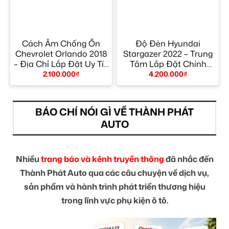
Cách Âm Chống Ồn
Độ Đèn Hyundai
Chevrolet Orlando 2018
Stargazer 2022 – Trung
– Địa Chỉ Lắp Đặt Uy Tín
Tâm Lắp Đặt Chính
TPHCM
Hãng Giá Tốt TPHCM
2.100.000
₫
4.200.000
₫
BÁO CHÍ NÓI GÌ VỀ THÀNH PHÁT
AUTO
Nhiều
trang báo và kênh truyền thông
đã nhắc đến
Thành Phát Auto qua các câu chuyện về dịch vụ,
sản phẩm và hành trình phát triển thương hiệu
trong lĩnh vực phụ kiện ô tô.