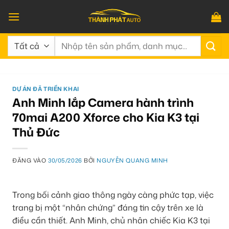
Bỏ
qua
nội
Tìm
dung
kiếm:
DỰ ÁN ĐÃ TRIỂN KHAI
Anh Minh lắp Camera hành trình
70mai A200 Xforce cho Kia K3 tại
Thủ Đức
ĐĂNG VÀO
30/05/2026
BỞI
NGUYỄN QUANG MINH
Trong bối cảnh giao thông ngày càng phức tạp, việc
trang bị một “nhân chứng” đáng tin cậy trên xe là
điều cần thiết. Anh Minh, chủ nhân chiếc Kia K3 tại