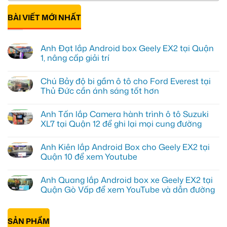
BÀI VIẾT MỚI NHẤT
Anh Đạt lắp Android box Geely EX2 tại Quận
1, nâng cấp giải trí
Không
có
Chú Bảy độ bi gầm ô tô cho Ford Everest tại
bình
luận
Thủ Đức cần ánh sáng tốt hơn
ở
Anh
Không
Đạt
có
Anh Tấn lắp Camera hành trình ô tô Suzuki
lắp
bình
Android
luận
XL7 tại Quận 12 để ghi lại mọi cung đường
box
ở
Geely
Chú
Không
EX2
Bảy
có
Anh Kiên lắp Android Box cho Geely EX2 tại
tại
độ
bình
Quận
bi
luận
Quận 10 để xem Youtube
1,
gầm
ở
nâng
ô
Anh
Không
cấp
tô
Tấn
có
Anh Quang lắp Android box xe Geely EX2 tại
giải
cho
lắp
bình
trí
Ford
Camera
luận
Quận Gò Vấp để xem YouTube và dẫn đường
Everest
hành
ở
tại
trình
Anh
Không
Thủ
ô
Kiên
có
Đức
tô
lắp
bình
cần
Suzuki
Android
SẢN PHẨM
luận
ánh
XL7
Box
ở