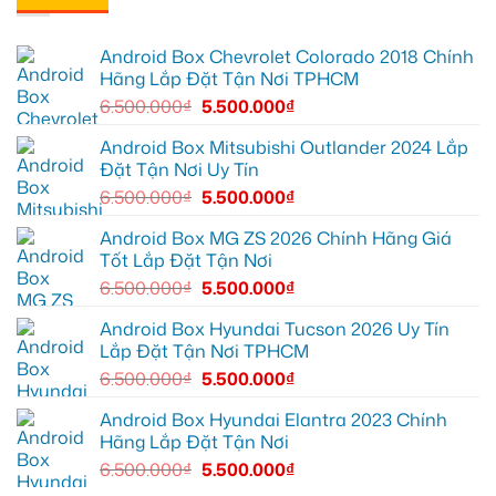
sáng
tại
cho
Anh
tốt
Quận
Geely
Quang
hơn
12
EX2
lắp
Android Box Chevrolet Colorado 2018 Chính
để
tại
Android
ghi
Quận
box
Hãng Lắp Đặt Tận Nơi TPHCM
lại
10
xe
mọi
để
Geely
6.500.000
₫
5.500.000
₫
cung
xem
EX2
đường
Youtube
tại
Quận
Android Box Mitsubishi Outlander 2024 Lắp
Gò
Đặt Tận Nơi Uy Tín
Vấp
để
6.500.000
₫
5.500.000
₫
xem
YouTube
và
Android Box MG ZS 2026 Chính Hãng Giá
dẫn
Tốt Lắp Đặt Tận Nơi
đường
6.500.000
₫
5.500.000
₫
Android Box Hyundai Tucson 2026 Uy Tín
Lắp Đặt Tận Nơi TPHCM
6.500.000
₫
5.500.000
₫
Android Box Hyundai Elantra 2023 Chính
Hãng Lắp Đặt Tận Nơi
6.500.000
₫
5.500.000
₫