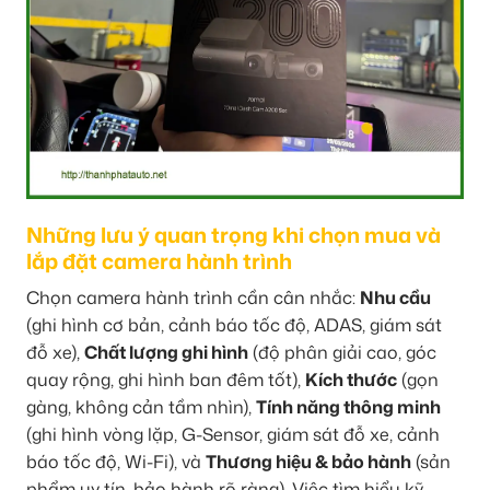
Những lưu ý quan trọng khi chọn mua và
lắp đặt camera hành trình
Chọn camera hành trình cần cân nhắc:
Nhu cầu
(ghi hình cơ bản, cảnh báo tốc độ, ADAS, giám sát
đỗ xe),
Chất lượng ghi hình
(độ phân giải cao, góc
quay rộng, ghi hình ban đêm tốt),
Kích thước
(gọn
gàng, không cản tầm nhìn),
Tính năng thông minh
(ghi hình vòng lặp, G-Sensor, giám sát đỗ xe, cảnh
báo tốc độ, Wi-Fi), và
Thương hiệu & bảo hành
(sản
phẩm uy tín, bảo hành rõ ràng). Việc tìm hiểu kỹ