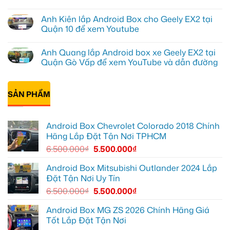
Geely
Chú
Không
EX2
Bảy
có
Anh Kiên lắp Android Box cho Geely EX2 tại
tại
độ
bình
Quận
bi
luận
Quận 10 để xem Youtube
1,
gầm
ở
nâng
ô
Anh
Không
cấp
tô
Tấn
có
Anh Quang lắp Android box xe Geely EX2 tại
giải
cho
lắp
bình
trí
Ford
Camera
luận
Quận Gò Vấp để xem YouTube và dẫn đường
Everest
hành
ở
tại
trình
Anh
Không
Thủ
ô
Kiên
có
Đức
tô
lắp
bình
cần
Suzuki
Android
SẢN PHẨM
luận
ánh
XL7
Box
ở
sáng
tại
cho
Anh
tốt
Quận
Geely
Quang
hơn
12
EX2
lắp
Android Box Chevrolet Colorado 2018 Chính
để
tại
Android
ghi
Quận
box
Hãng Lắp Đặt Tận Nơi TPHCM
lại
10
xe
mọi
để
Geely
6.500.000
₫
5.500.000
₫
cung
xem
EX2
đường
Youtube
tại
Quận
Android Box Mitsubishi Outlander 2024 Lắp
Gò
Đặt Tận Nơi Uy Tín
Vấp
để
6.500.000
₫
5.500.000
₫
xem
YouTube
và
Android Box MG ZS 2026 Chính Hãng Giá
dẫn
Tốt Lắp Đặt Tận Nơi
đường