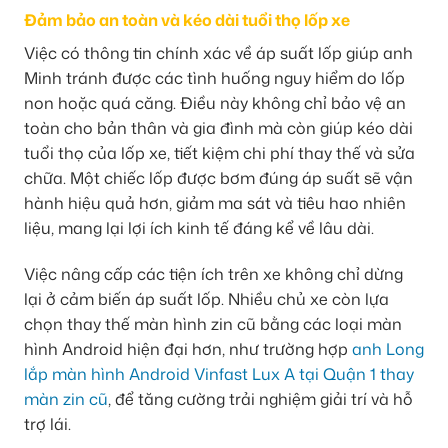
Đảm bảo an toàn và kéo dài tuổi thọ lốp xe
Việc có thông tin chính xác về áp suất lốp giúp anh
Minh tránh được các tình huống nguy hiểm do lốp
non hoặc quá căng. Điều này không chỉ bảo vệ an
toàn cho bản thân và gia đình mà còn giúp kéo dài
tuổi thọ của lốp xe, tiết kiệm chi phí thay thế và sửa
chữa. Một chiếc lốp được bơm đúng áp suất sẽ vận
hành hiệu quả hơn, giảm ma sát và tiêu hao nhiên
liệu, mang lại lợi ích kinh tế đáng kể về lâu dài.
Việc nâng cấp các tiện ích trên xe không chỉ dừng
lại ở cảm biến áp suất lốp. Nhiều chủ xe còn lựa
chọn thay thế màn hình zin cũ bằng các loại màn
hình Android hiện đại hơn, như trường hợp
anh Long
lắp màn hình Android Vinfast Lux A tại Quận 1 thay
màn zin cũ
, để tăng cường trải nghiệm giải trí và hỗ
trợ lái.