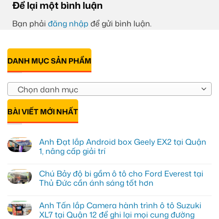
Để lại một bình luận
Bạn phải
đăng nhập
để gửi bình luận.
DANH MỤC SẢN PHẨM
Chọn danh mục
BÀI VIẾT MỚI NHẤT
Anh Đạt lắp Android box Geely EX2 tại Quận
1, nâng cấp giải trí
Không
có
Chú Bảy độ bi gầm ô tô cho Ford Everest tại
bình
luận
Thủ Đức cần ánh sáng tốt hơn
ở
Anh
Không
Đạt
có
Anh Tấn lắp Camera hành trình ô tô Suzuki
lắp
bình
Android
luận
XL7 tại Quận 12 để ghi lại mọi cung đường
box
ở