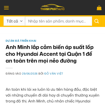
Bỏ
qua
nội
Tìm
dung
kiếm:
DỰ ÁN ĐÃ TRIỂN KHAI
Anh Minh lắp cảm biến áp suất lốp
cho Hyundai Accent tại Quận 1 để
an toàn trên mọi nẻo đường
ĐĂNG VÀO
29/06/2026
BỞI
ĐỖ VĂN VIỆT
An toàn khi lái xe luôn là ưu tiên hàng đầu, đặc biệt
với những chuyến đi dài hay di chuyển thường xuyên
trong đô thị. Anh Minh, chủ nhân chiếc Hyundai