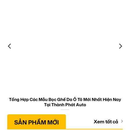
Tổng Hợp Các Mẫu Bọc Ghế Da Ô Tô Mới Nhất Hiện Nay
Tại Thành Phát Auto
SẢN PHẨM MỚI
Xem tất cả