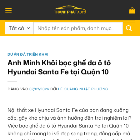
Bỏ
qua
nội
Tìm
dung
kiếm:
DỰ ÁN ĐÃ TRIỂN KHAI
Anh Minh Khôi bọc ghế da ô tô
Hyundai Santa Fe tại Quận 10
ĐĂNG VÀO
07/07/2026
BỞI
LÊ QUANG NHẬT PHƯƠNG
Nội thất xe Hyundai Santa Fe của bạn đang xuống
cấp, gây khó chịu và ảnh hưởng đến trải nghiệm lái?
Việc
bọc ghế da ô tô Hyundai Santa Fe tại Quận 10
không chỉ mang lại vẻ đẹp sang trọng, đẳng cấp mà