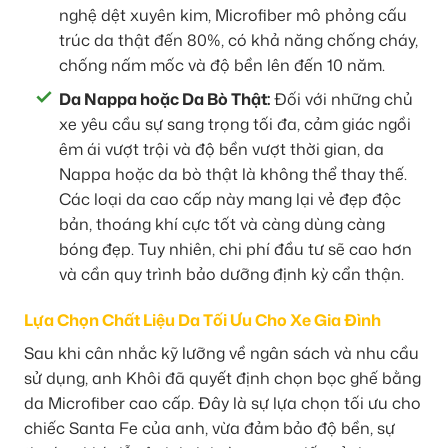
nghệ dệt xuyên kim, Microfiber mô phỏng cấu
trúc da thật đến 80%, có khả năng chống cháy,
chống nấm mốc và độ bền lên đến 10 năm.
Da Nappa hoặc Da Bò Thật:
Đối với những chủ
xe yêu cầu sự sang trọng tối đa, cảm giác ngồi
êm ái vượt trội và độ bền vượt thời gian, da
Nappa hoặc da bò thật là không thể thay thế.
Các loại da cao cấp này mang lại vẻ đẹp độc
bản, thoáng khí cực tốt và càng dùng càng
bóng đẹp. Tuy nhiên, chi phí đầu tư sẽ cao hơn
và cần quy trình bảo dưỡng định kỳ cẩn thận.
Lựa Chọn Chất Liệu Da Tối Ưu Cho Xe Gia Đình
Sau khi cân nhắc kỹ lưỡng về ngân sách và nhu cầu
sử dụng, anh Khôi đã quyết định chọn bọc ghế bằng
da Microfiber cao cấp. Đây là sự lựa chọn tối ưu cho
chiếc Santa Fe của anh, vừa đảm bảo độ bền, sự