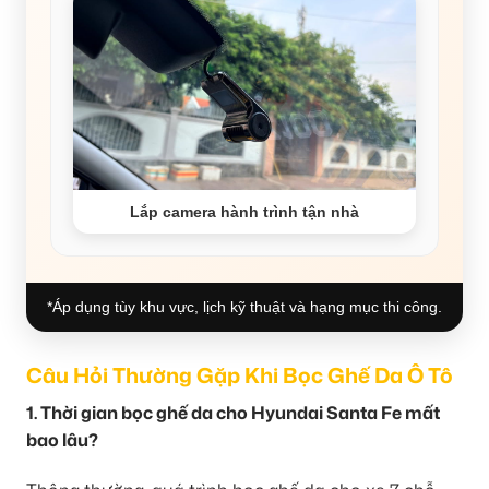
Lắp camera hành trình tận nhà
*Áp dụng tùy khu vực, lịch kỹ thuật và hạng mục thi công.
Câu Hỏi Thường Gặp Khi Bọc Ghế Da Ô Tô
1. Thời gian bọc ghế da cho Hyundai Santa Fe mất
bao lâu?