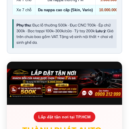
Xe 7 chỗ
Da nappa cao cấp (Skin, Vario)
10.000.000
Phụ thu:
Đục lỗ thường 500k · Đục CNC 700k · Ép chữ
300k · Bọc tappi 100k–300k/cửa · Tỳ tay 200k
Lưu ý:
Giá
trên chưa bao gồm VAT. Tặng vệ sinh nội thất + chai vệ
sinh ghế da.
Lắp đặt tận nơi tại TP.HCM