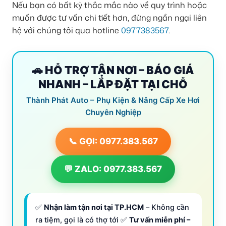
Nếu bạn có bất kỳ thắc mắc nào về quy trình hoặc
muốn được tư vấn chi tiết hơn, đừng ngần ngại liên
hệ với chúng tôi qua hotline
0977383567
.
🚗 HỖ TRỢ TẬN NƠI – BÁO GIÁ
NHANH – LẮP ĐẶT TẠI CHỖ
Thành Phát Auto – Phụ Kiện & Nâng Cấp Xe Hơi
Chuyên Nghiệp
📞 GỌI: 0977.383.567
💬 ZALO: 0977.383.567
✅
Nhận làm tận nơi tại TP.HCM
– Không cần
ra tiệm, gọi là có thợ tới ✅
Tư vấn miễn phí –