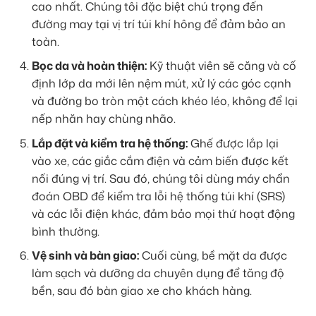
cao nhất. Chúng tôi đặc biệt chú trọng đến
đường may tại vị trí túi khí hông để đảm bảo an
toàn.
Bọc da và hoàn thiện:
Kỹ thuật viên sẽ căng và cố
định lớp da mới lên nệm mút, xử lý các góc cạnh
và đường bo tròn một cách khéo léo, không để lại
nếp nhăn hay chùng nhão.
Lắp đặt và kiểm tra hệ thống:
Ghế được lắp lại
vào xe, các giắc cắm điện và cảm biến được kết
nối đúng vị trí. Sau đó, chúng tôi dùng máy chẩn
đoán OBD để kiểm tra lỗi hệ thống túi khí (SRS)
và các lỗi điện khác, đảm bảo mọi thứ hoạt động
bình thường.
Vệ sinh và bàn giao:
Cuối cùng, bề mặt da được
làm sạch và dưỡng da chuyên dụng để tăng độ
bền, sau đó bàn giao xe cho khách hàng.