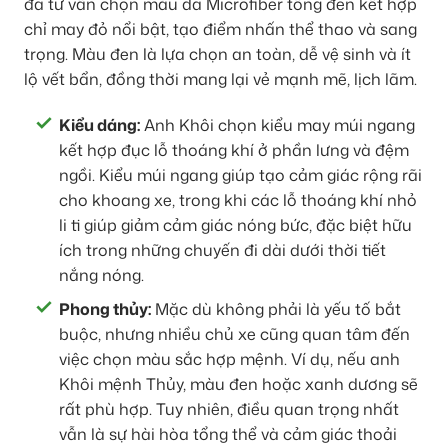
đã tư vấn chọn màu da Microfiber tông đen kết hợp
chỉ may đỏ nổi bật, tạo điểm nhấn thể thao và sang
trọng. Màu đen là lựa chọn an toàn, dễ vệ sinh và ít
lộ vết bẩn, đồng thời mang lại vẻ mạnh mẽ, lịch lãm.
Kiểu dáng:
Anh Khôi chọn kiểu may múi ngang
kết hợp đục lỗ thoáng khí ở phần lưng và đệm
ngồi. Kiểu múi ngang giúp tạo cảm giác rộng rãi
cho khoang xe, trong khi các lỗ thoáng khí nhỏ
li ti giúp giảm cảm giác nóng bức, đặc biệt hữu
ích trong những chuyến đi dài dưới thời tiết
nắng nóng.
Phong thủy:
Mặc dù không phải là yếu tố bắt
buộc, nhưng nhiều chủ xe cũng quan tâm đến
việc chọn màu sắc hợp mệnh. Ví dụ, nếu anh
Khôi mệnh Thủy, màu đen hoặc xanh dương sẽ
rất phù hợp. Tuy nhiên, điều quan trọng nhất
vẫn là sự hài hòa tổng thể và cảm giác thoải