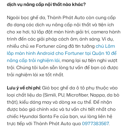
dịch vụ nâng cấp nội thất nào khác?
Ngoài bọc ghế da, Thành Phát Auto còn cung cấp
đa dạng các dịch vụ nâng cấp nội thất và tiện ích
cho xe hơi, từ lắp đặt màn hình giải trí, camera hành
trình đến các giải pháp cách âm, ánh sáng. Ví dụ,
nhiều chủ xe Fortuner cũng đã tin tưởng
chú Lâm
lắp màn hình Android cho Fortuner tại Quận 10 để
nâng cấp trải nghiệm lái
, mang lại sự tiện nghi vượt
trội. Chúng tôi luôn sẵn lòng tư vấn để bạn có được
trải nghiệm lái xe tốt nhất.
Lưu ý về chi phí:
Giá bọc ghế da ô tô phụ thuộc vào
loại chất liệu da (Simili, PU, Microfiber, Nappa, da bò
thật), kiểu dáng may và dòng xe cụ thể. Để nhận
được báo giá chính xác và tư vấn chi tiết nhất cho
chiếc Hyundai Santa Fe của bạn, vui lòng liên hệ
trực tiếp với Thành Phát Auto qua
0977383567
.