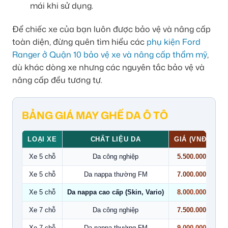
mái khi sử dụng.
Để chiếc xe của bạn luôn được bảo vệ và nâng cấp
toàn diện, đừng quên tìm hiểu các
phụ kiện Ford
Ranger ở Quận 10 bảo vệ xe và nâng cấp thẩm mỹ
,
dù khác dòng xe nhưng các nguyên tắc bảo vệ và
nâng cấp đều tương tự.
BẢNG GIÁ MAY GHẾ DA Ô TÔ
LOẠI XE
CHẤT LIỆU DA
GIÁ (VNĐ)
Xe 5 chỗ
Da công nghiệp
5.500.000
Xe 5 chỗ
Da nappa thường FM
7.000.000
Xe 5 chỗ
Da nappa cao cấp (Skin, Vario)
8.000.000
Xe 7 chỗ
Da công nghiệp
7.500.000
Xe 7 chỗ
Da nappa thường FM
9.000.000