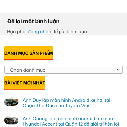
Để lại một bình luận
Bạn phải
đăng nhập
để gửi bình luận.
DANH MỤC SẢN PHẨM
Chọn danh mục
BÀI VIẾT MỚI NHẤT
Anh Duy lắp màn hình Android xe hơi tại
Quận Thủ Đức cho Toyota Vios
Không
có
Anh Quang lắp màn hình android oto cho
bình
luận
Hyundai Accent tại Quận 12 để giải trí tiện lợi
ở