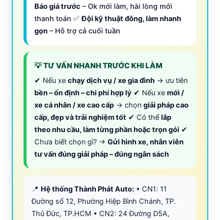
Báo giá trước
– Ok mới làm, hài lòng mới
thanh toán ✅
Đội kỹ thuật đông, làm nhanh
gọn
– Hỗ trợ cả cuối tuần
💡 TƯ VẤN NHANH TRƯỚC KHI LÀM
✔ Nếu xe
chạy dịch vụ / xe gia đình
→ ưu tiên
bền – ổn định – chi phí hợp lý
✔ Nếu xe
mới /
xe cá nhân / xe cao cấp
→ chọn
giải pháp cao
cấp, đẹp và trải nghiệm tốt
✔ Có thể
lắp
theo nhu cầu, làm từng phần hoặc trọn gói
✔
Chưa biết chọn gì? →
Gửi hình xe, nhân viên
tư vấn đúng giải pháp – đúng ngân sách
📍
Hệ thống Thành Phát Auto:
• CN1: 11
Đường số 12, Phường Hiệp Bình Chánh, TP.
Thủ Đức, TP.HCM • CN2: 24 Đường D5A,