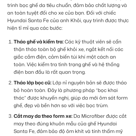
trình bọc ghế da tiêu chuẩn, đảm bảo chất lượng và
an toàn tuyệt đối cho xe của bạn. Đối với chiếc
Hyundai Santa Fe của anh Khôi, quy trình được thực
hiện tỉ mỉ qua các bước:
Tháo ghế và kiểm tra:
Các kỹ thuật viên sẽ cẩn
thận tháo toàn bộ ghế khỏi xe, ngắt kết nối các
giắc cắm điện, cảm biến túi khí một cách an
toàn. Việc kiểm tra tình trạng ghế và hệ thống
điện ban đầu là rất quan trọng.
Tháo lớp bọc cũ:
Lớp nỉ nguyên bản sẽ được tháo
bỏ hoàn toàn. Đây là phương pháp “bọc khai
thác” được khuyến nghị, giúp da mới ôm sát form
ghế, đẹp và bền hơn so với việc bọc trùm.
Cắt may da theo form xe:
Da Microfiber được cắt
may theo đúng khuôn mẫu của ghế Hyundai
Santa Fe, đảm bảo độ ôm khít và tính thẩm mỹ