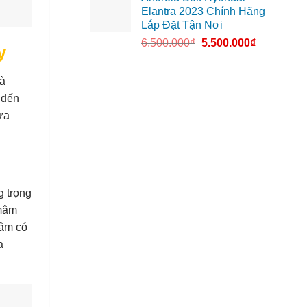
Elantra 2023 Chính Hãng
Lắp Đặt Tận Nơi
6.500.000
₫
5.500.000
₫
y
là
 đến
ừa
g trọng
 mâm
mâm có
a