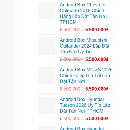
lắp
Môn
Android Box Chevrolet
Android
để
box
lái
Colorado 2018 Chính
xe
xe
Hãng Lắp Đặt Tận Nơi
Geely
thoải
EX2
mái
TPHCM
tại
hơn
Quận
6.500.000
₫
5.500.000
₫
7
để
xem
Android Box Mitsubishi
bản
Outlander 2024 Lắp Đặt
đồ,
YouTube
Tận Nơi Uy Tín
tiện
lợi
6.500.000
₫
5.500.000
₫
hơn
Android Box MG ZS 2026
Chính Hãng Giá Tốt Lắp
Đặt Tận Nơi
6.500.000
₫
5.500.000
₫
Android Box Hyundai
Tucson 2026 Uy Tín Lắp
Đặt Tận Nơi TPHCM
6.500.000
₫
5.500.000
₫
Android Box Hyundai