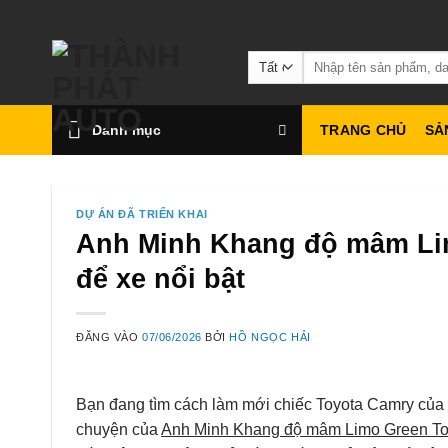
Bỏ
qua
Tìm
nội
kiếm:
dung
Danh mục
TRANG CHỦ
SẢ
DỰ ÁN ĐÃ TRIỂN KHAI
Anh Minh Khang độ mâm Li
để xe nổi bật
ĐĂNG VÀO
07/06/2026
BỞI
HỒ NGỌC HẢI
Bạn đang tìm cách làm mới chiếc Toyota Camry của
chuyện của
Anh Minh Khang độ mâm Limo Green T