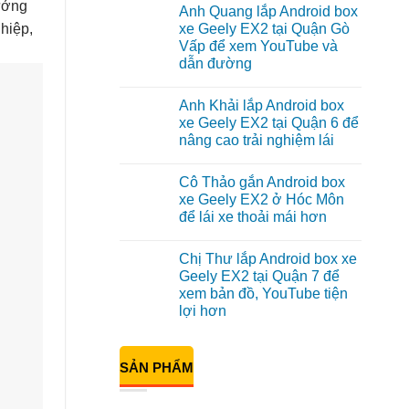
có
ưởng
Anh Quang lắp Android box
bình
luận
hiệp,
xe Geely EX2 tại Quận Gò
ở
Vấp để xem YouTube và
Anh
Kiên
dẫn đường
lắp
Android
Không
Box
có
Anh Khải lắp Android box
cho
bình
Geely
luận
xe Geely EX2 tại Quận 6 để
ở
EX2
nâng cao trải nghiệm lái
Anh
tại
Quang
Quận
Không
lắp
10
có
Android
để
Cô Thảo gắn Android box
bình
box
xem
luận
xe Geely EX2 ở Hóc Môn
xe
Youtube
ở
Geely
để lái xe thoải mái hơn
Anh
EX2
Khải
tại
Không
lắp
Quận
có
Android
Chị Thư lắp Android box xe
Gò
bình
box
Vấp
luận
Geely EX2 tại Quận 7 để
xe
ở
để
Geely
xem bản đồ, YouTube tiện
Cô
xem
EX2
Thảo
YouTube
lợi hơn
tại
gắn
và
Quận
Android
Không
dẫn
6
box
có
đường
để
xe
bình
nâng
SẢN PHẨM
Geely
luận
cao
ở
EX2
trải
Chị
ở
nghiệm
Thư
Hóc
lái