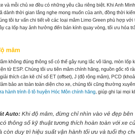
xe và mỗi chủ xe đều có những yêu cầu riêng biệt. Khi Anh Min
đã dành thời gian lắng nghe mong muốn của anh, đồng thời kiểm
ng tôi tư vấn chi tiết về các loại mâm Limo Green phù hợp với 
gây cạ lốp hay ảnh hưởng đến bán kính quay vòng, tối ưu hóa trả
 độ mâm
âm không đúng thông số có thể gây rung lắc vô lăng, mòn lốp 
n tử ESP. Chúng tôi ưu tiên mâm chính hãng, nguồn gốc rõ rà
ải thích cặn kẽ chỉ số ET (offset), J (độ rộng mâm), PCD (kho
đảm bảo an toàn toàn diện cho xe, chúng tôi cũng thường xuyên
a hành trình ô tô huyện Hóc Môn chính hãng
, giúp ghi lại mọi
t Auto:
Khi độ mâm, đừng chỉ nhìn vào vẻ đẹp bên
ó thông số kỹ thuật tương thích hoàn toàn với xe c
 còn duy trì hiệu suất vận hành tối ưu và tuổi thọ ch