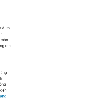
t Auto
ân
p mòn
ng ren
húng
nh
công
 đến
hãng
,