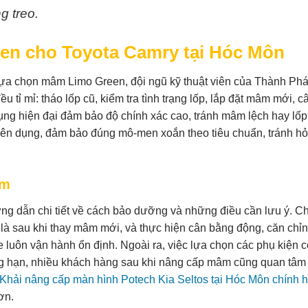
g treo.
een cho Toyota Camry tại Hóc Môn
lựa chọn mâm Limo Green, đội ngũ kỹ thuật viên của Thành Phá
u tỉ mỉ: tháo lốp cũ, kiểm tra tình trạng lốp, lắp đặt mâm mới, c
dụng hiện đại đảm bảo độ chính xác cao, tránh mâm lệch hay lố
yên dụng, đảm bảo đúng mô-men xoắn theo tiêu chuẩn, tránh hỏ
âm
g dẫn chi tiết về cách bảo dưỡng và những điều cần lưu ý. C
ệt là sau khi thay mâm mới, và thực hiện cân bằng động, căn chỉ
 luôn vận hành ổn định. Ngoài ra, việc lựa chọn các phụ kiện 
ng hạn, nhiều khách hàng sau khi nâng cấp mâm cũng quan tâm
Khải nâng cấp màn hình Potech Kia Seltos tại Hóc Môn chính 
ơn.