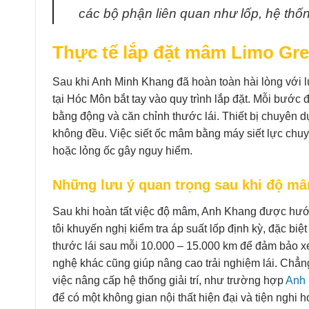
các bộ phận liên quan như lốp, hệ thốn
Thực tế lắp đặt mâm Limo Gr
Sau khi Anh Minh Khang đã hoàn toàn hài lòng với 
tại Hóc Môn bắt tay vào quy trình lắp đặt. Mỗi bước đề
bằng động và căn chỉnh thước lái. Thiết bị chuyên 
không đều. Việc siết ốc mâm bằng máy siết lực chu
hoặc lỏng ốc gây nguy hiểm.
Những lưu ý quan trọng sau khi độ m
Sau khi hoàn tất việc độ mâm, Anh Khang được hướn
tôi khuyến nghị kiểm tra áp suất lốp định kỳ, đặc bi
thước lái sau mỗi 10.000 – 15.000 km để đảm bảo xe
nghệ khác cũng giúp nâng cao trải nghiệm lái. Chẳ
việc nâng cấp hệ thống giải trí, như trường hợp
Anh 
để có một không gian nội thất hiện đại và tiện nghi h