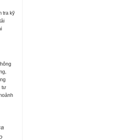
h
 tra kỹ
tải
i
không
ng,
ảng
 tư
 khoảnh
ủa
o