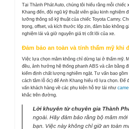
Tại Thành Phát Auto, chúng tôi hiểu rằng mỗi chiếc 
Khang đến, đội ngũ kỹ thuật viên giàu kinh nghiệm 
lưỡng thông số kỹ thuật của chiếc Toyota Camry. Chú
trọng, offset, và kích thước lốp zin, đảm bảo không 
nghiệm lái và giữ nguyên giá trị cốt lõi của xe.
Đảm bảo an toàn và tính thẩm mỹ khi
Việc lựa chọn mâm không chỉ dừng lại ở thẩm mỹ. M
đều, ảnh hưởng hệ thống phanh ABS và cân bằng điệ
kiểm định chất lượng nghiêm ngặt. Tư vấn bao gồm gi
cách tâm lỗ ốc) để Anh Khang hiểu rõ lựa chọn. Để 
vấn khách hàng về các phụ kiện hỗ trợ lái như
camer
khắc trên đường.
Lời khuyên từ chuyên gia Thành Phá
ngoài. Hãy đảm bảo rằng bộ mâm mới c
bạn. Việc này không chỉ giữ an toàn mà