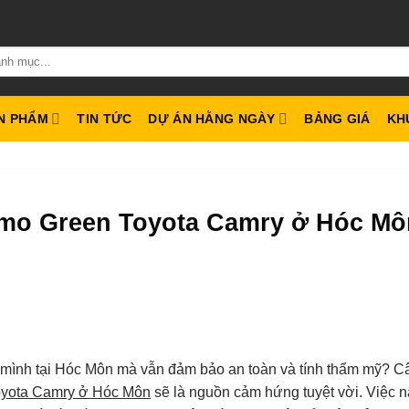
N PHẨM
TIN TỨC
DỰ ÁN HẰNG NGÀY
BẢNG GIÁ
KH
mo Green Toyota Camry ở Hóc Mô
 mình tại Hóc Môn mà vẫn đảm bảo an toàn và tính thẩm mỹ? C
oyota Camry ở Hóc Môn
sẽ là nguồn cảm hứng tuyệt vời. Việc 