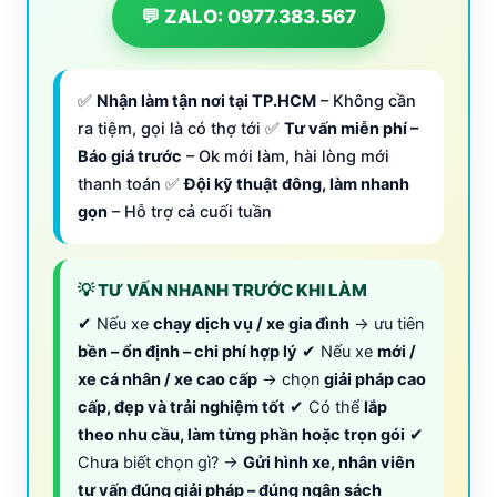
💬 ZALO: 0977.383.567
✅
Nhận làm tận nơi tại TP.HCM
– Không cần
ra tiệm, gọi là có thợ tới ✅
Tư vấn miễn phí –
Báo giá trước
– Ok mới làm, hài lòng mới
thanh toán ✅
Đội kỹ thuật đông, làm nhanh
gọn
– Hỗ trợ cả cuối tuần
💡 TƯ VẤN NHANH TRƯỚC KHI LÀM
✔ Nếu xe
chạy dịch vụ / xe gia đình
→ ưu tiên
bền – ổn định – chi phí hợp lý
✔ Nếu xe
mới /
xe cá nhân / xe cao cấp
→ chọn
giải pháp cao
cấp, đẹp và trải nghiệm tốt
✔ Có thể
lắp
theo nhu cầu, làm từng phần hoặc trọn gói
✔
Chưa biết chọn gì? →
Gửi hình xe, nhân viên
tư vấn đúng giải pháp – đúng ngân sách