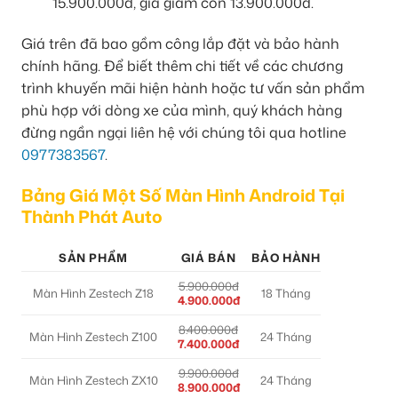
15.900.000đ, giá giảm còn 13.900.000đ.
Giá trên đã bao gồm công lắp đặt và bảo hành
chính hãng. Để biết thêm chi tiết về các chương
trình khuyến mãi hiện hành hoặc tư vấn sản phẩm
phù hợp với dòng xe của mình, quý khách hàng
đừng ngần ngại liên hệ với chúng tôi qua hotline
0977383567
.
Bảng Giá Một Số Màn Hình Android Tại
Thành Phát Auto
SẢN PHẨM
GIÁ BÁN
BẢO HÀNH
5.900.000đ
Màn Hình Zestech Z18
18 Tháng
4.900.000đ
8.400.000đ
Màn Hình Zestech Z100
24 Tháng
7.400.000đ
9.900.000đ
Màn Hình Zestech ZX10
24 Tháng
8.900.000đ