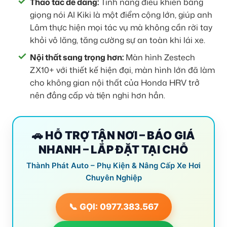
Thao tác dễ dàng:
Tính năng điều khiển bằng
giọng nói AI Kiki là một điểm cộng lớn, giúp anh
Lâm thực hiện mọi tác vụ mà không cần rời tay
khỏi vô lăng, tăng cường sự an toàn khi lái xe.
Nội thất sang trọng hơn:
Màn hình Zestech
ZX10+ với thiết kế hiện đại, màn hình lớn đã làm
cho không gian nội thất của Honda HRV trở
nên đẳng cấp và tiện nghi hơn hẳn.
🚗 HỖ TRỢ TẬN NƠI – BÁO GIÁ
NHANH – LẮP ĐẶT TẠI CHỖ
Thành Phát Auto – Phụ Kiện & Nâng Cấp Xe Hơi
Chuyên Nghiệp
📞 GỌI: 0977.383.567