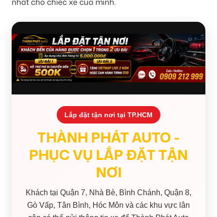
nhất cho chiếc xe của mình.
Lắp đặt tận nơi tại TP.HCM
THÀNH PHÁT AUTO -
PHỤC VỤ LẮP ĐẶT TẬN
NƠI
Khách tại Quận 7, Nhà Bè, Bình Chánh, Quận 8,
Gò Vấp, Tân Bình, Hóc Môn và các khu vực lân