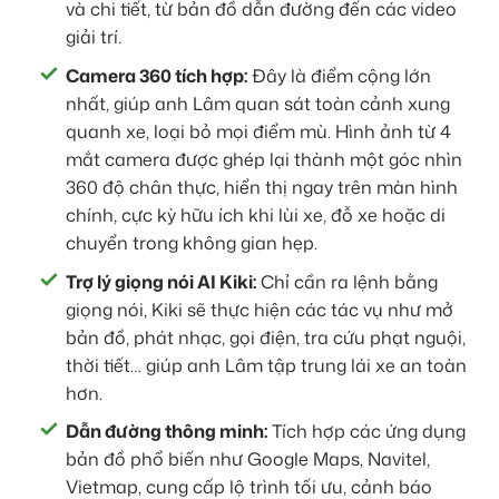
và chi tiết, từ bản đồ dẫn đường đến các video
giải trí.
Camera 360 tích hợp:
Đây là điểm cộng lớn
nhất, giúp anh Lâm quan sát toàn cảnh xung
quanh xe, loại bỏ mọi điểm mù. Hình ảnh từ 4
mắt camera được ghép lại thành một góc nhìn
360 độ chân thực, hiển thị ngay trên màn hình
chính, cực kỳ hữu ích khi lùi xe, đỗ xe hoặc di
chuyển trong không gian hẹp.
Trợ lý giọng nói AI Kiki:
Chỉ cần ra lệnh bằng
giọng nói, Kiki sẽ thực hiện các tác vụ như mở
bản đồ, phát nhạc, gọi điện, tra cứu phạt nguội,
thời tiết… giúp anh Lâm tập trung lái xe an toàn
hơn.
Dẫn đường thông minh:
Tích hợp các ứng dụng
bản đồ phổ biến như Google Maps, Navitel,
Vietmap, cung cấp lộ trình tối ưu, cảnh báo