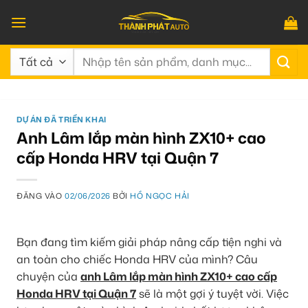
Bỏ
qua
nội
Tìm
dung
kiếm:
DỰ ÁN ĐÃ TRIỂN KHAI
Anh Lâm lắp màn hình ZX10+ cao
cấp Honda HRV tại Quận 7
ĐĂNG VÀO
02/06/2026
BỞI
HỒ NGỌC HẢI
Bạn đang tìm kiếm giải pháp nâng cấp tiện nghi và
an toàn cho chiếc Honda HRV của mình? Câu
chuyện của
anh Lâm lắp màn hình ZX10+ cao cấp
Honda HRV tại Quận 7
sẽ là một gợi ý tuyệt vời. Việc