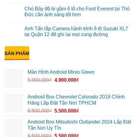
Minio
Anh
Không
Green
Khải
có
Chú Bảy độ bi gầm ô tô cho Ford Everest tại Thủ
cho
lắp
bình
Honda
Màn
luận
Đức cần ánh sáng tốt hơn
CR-
hình
ở
V
ô
Anh
Không
ở
tô
Đạt
có
Anh Tấn lắp Camera hành trình ô tô Suzuki XL7
Quận
Minio
lắp
bình
12
Green
Android
luận
tại Quận 12 để ghi lại mọi cung đường
cho
box
ở
Suzuki
Geely
Chú
Không
XL7
EX2
Bảy
có
tại
tại
độ
bình
Quận
Quận
bi
SẢN PHẨM
luận
9
1,
gầm
ở
vì
nâng
ô
Anh
màn
cấp
tô
Tấn
zin
giải
cho
lắp
Màn Hình Android Minio Green
thiếu
trí
Ford
Camera
tiện
Everest
hành
5.900.000
₫
4.900.000
₫
ích
tại
trình
Thủ
ô
Đức
tô
cần
Suzuki
ánh
XL7
Android Box Chevrolet Colorado 2018 Chính
sáng
tại
Hãng Lắp Đặt Tận Nơi TPHCM
tốt
Quận
hơn
12
6.500.000
₫
5.500.000
₫
để
ghi
lại
Android Box Mitsubishi Outlander 2024 Lắp Đặt
mọi
Tận Nơi Uy Tín
cung
đường
6.500.000
₫
5.500.000
₫