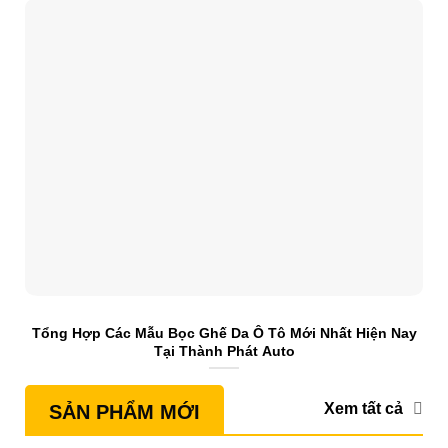
Tổng Hợp Các Mẫu Bọc Ghế Da Ô Tô Mới Nhất Hiện Nay
S
Tại Thành Phát Auto
Xem tất cả
SẢN PHẨM MỚI