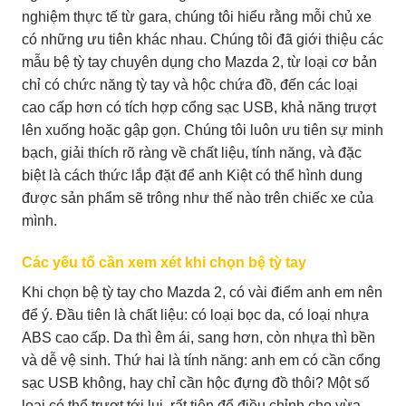
nghiệm thực tế từ gara, chúng tôi hiểu rằng mỗi chủ xe
có những ưu tiên khác nhau. Chúng tôi đã giới thiệu các
mẫu bệ tỳ tay chuyên dụng cho Mazda 2, từ loại cơ bản
chỉ có chức năng tỳ tay và hộc chứa đồ, đến các loại
cao cấp hơn có tích hợp cổng sạc USB, khả năng trượt
lên xuống hoặc gập gọn. Chúng tôi luôn ưu tiên sự minh
bạch, giải thích rõ ràng về chất liệu, tính năng, và đặc
biệt là cách thức lắp đặt để anh Kiệt có thể hình dung
được sản phẩm sẽ trông như thế nào trên chiếc xe của
mình.
Các yếu tố cần xem xét khi chọn bệ tỳ tay
Khi chọn bệ tỳ tay cho Mazda 2, có vài điểm anh em nên
để ý. Đầu tiên là chất liệu: có loại bọc da, có loại nhựa
ABS cao cấp. Da thì êm ái, sang hơn, còn nhựa thì bền
và dễ vệ sinh. Thứ hai là tính năng: anh em có cần cổng
sạc USB không, hay chỉ cần hộc đựng đồ thôi? Một số
loại có thể trượt tới lui, rất tiện để điều chỉnh cho vừa