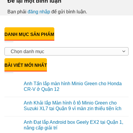
Để lại một bình luận
Bạn phải
đăng nhập
để gửi bình luận.
DANH MỤC SẢN PHẨM
Chọn danh mục
BÀI VIẾT MỚI NHẤT
Anh Tấn lắp màn hình Minio Green cho Honda
CR-V ở Quận 12
Không
có
Anh Khải lắp Màn hình ô tô Minio Green cho
bình
luận
Suzuki XL7 tại Quận 9 vì màn zin thiếu tiện ích
ở
Anh
Không
Tấn
có
Anh Đạt lắp Android box Geely EX2 tại Quận 1,
lắp
bình
màn
luận
nâng cấp giải trí
hình
ở