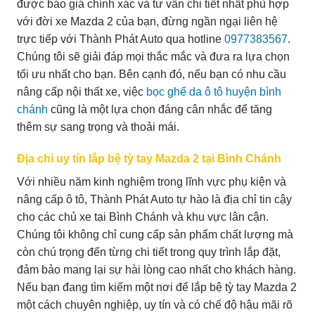
được báo giá chính xác và tư vấn chi tiết nhất phù hợp
với đời xe Mazda 2 của bạn, đừng ngần ngại liên hệ
trực tiếp với Thành Phát Auto qua hotline
0977383567
.
Chúng tôi sẽ giải đáp mọi thắc mắc và đưa ra lựa chọn
tối ưu nhất cho bạn. Bên cạnh đó, nếu bạn có nhu cầu
nâng cấp nội thất xe, việc
bọc ghế da ô tô huyện bình
chánh
cũng là một lựa chọn đáng cân nhắc để tăng
thêm sự sang trọng và thoải mái.
Địa chỉ uy tín lắp bệ tỳ tay Mazda 2 tại Bình Chánh
Với nhiều năm kinh nghiệm trong lĩnh vực phụ kiện và
nâng cấp ô tô, Thành Phát Auto tự hào là địa chỉ tin cậy
cho các chủ xe tại Bình Chánh và khu vực lân cận.
Chúng tôi không chỉ cung cấp sản phẩm chất lượng mà
còn chú trọng đến từng chi tiết trong quy trình lắp đặt,
đảm bảo mang lại sự hài lòng cao nhất cho khách hàng.
Nếu bạn đang tìm kiếm một nơi để lắp bệ tỳ tay Mazda 2
một cách chuyên nghiệp, uy tín và có chế độ hậu mãi rõ