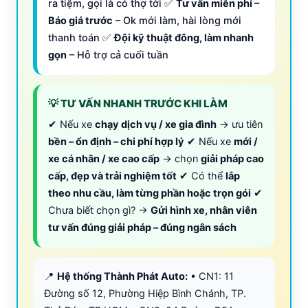
ra tiệm, gọi là có thợ tới ✅
Tư vấn miễn phí –
Báo giá trước
– Ok mới làm, hài lòng mới
thanh toán ✅
Đội kỹ thuật đông, làm nhanh
gọn
– Hỗ trợ cả cuối tuần
💡 TƯ VẤN NHANH TRƯỚC KHI LÀM
✔ Nếu xe
chạy dịch vụ / xe gia đình
→ ưu tiên
bền – ổn định – chi phí hợp lý
✔ Nếu xe
mới /
xe cá nhân / xe cao cấp
→ chọn
giải pháp cao
cấp, đẹp và trải nghiệm tốt
✔ Có thể
lắp
theo nhu cầu, làm từng phần hoặc trọn gói
✔
Chưa biết chọn gì? →
Gửi hình xe, nhân viên
tư vấn đúng giải pháp – đúng ngân sách
📍
Hệ thống Thành Phát Auto:
• CN1: 11
Đường số 12, Phường Hiệp Bình Chánh, TP.