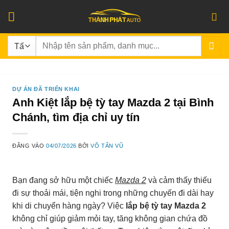
Bỏ
qua
nội
Tìm
dung
kiếm:
DỰ ÁN ĐÃ TRIỂN KHAI
Anh Kiệt lắp bệ tỳ tay Mazda 2 tại Bình
Chánh, tìm địa chỉ uy tín
ĐĂNG VÀO
04/07/2026
BỞI
VÕ TẤN VŨ
Bạn đang sở hữu một chiếc
Mazda 2
và cảm thấy thiếu
đi sự thoải mái, tiện nghi trong những chuyến đi dài hay
khi di chuyển hàng ngày? Việc
lắp bệ tỳ tay Mazda 2
không chỉ giúp giảm mỏi tay, tăng không gian chứa đồ