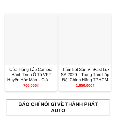
Cửa Hàng Lắp Camera
Thảm Lót Sàn VinFast Lux
Hành Trình Ô Tô VF2
SA 2020 – Trung Tâm Lắp
Huyện Hóc Môn – Giá Tốt
Đặt Chính Hãng TPHCM
TPHCM
700.000
₫
1.850.000
₫
BÁO CHÍ NÓI GÌ VỀ THÀNH PHÁT
AUTO