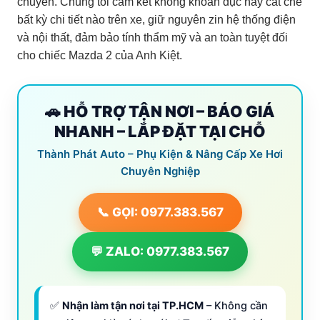
chuyển. Chúng tôi cam kết không khoan đục hay cắt chế
bất kỳ chi tiết nào trên xe, giữ nguyên zin hệ thống điện
và nội thất, đảm bảo tính thẩm mỹ và an toàn tuyệt đối
cho chiếc Mazda 2 của Anh Kiệt.
🚗 HỖ TRỢ TẬN NƠI – BÁO GIÁ
NHANH – LẮP ĐẶT TẠI CHỖ
Thành Phát Auto – Phụ Kiện & Nâng Cấp Xe Hơi
Chuyên Nghiệp
📞 GỌI: 0977.383.567
💬 ZALO: 0977.383.567
✅
Nhận làm tận nơi tại TP.HCM
– Không cần