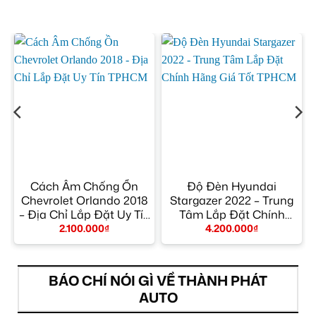
Cách Âm Chống Ồn
Độ Đèn Hyundai
Chevrolet Orlando 2018
Stargazer 2022 – Trung
– Địa Chỉ Lắp Đặt Uy Tín
Tâm Lắp Đặt Chính
TPHCM
Hãng Giá Tốt TPHCM
2.100.000
₫
4.200.000
₫
BÁO CHÍ NÓI GÌ VỀ THÀNH PHÁT
AUTO