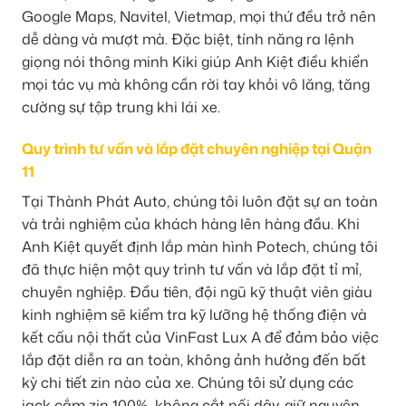
Google Maps, Navitel, Vietmap, mọi thứ đều trở nên
dễ dàng và mượt mà. Đặc biệt, tính năng ra lệnh
giọng nói thông minh Kiki giúp Anh Kiệt điều khiển
mọi tác vụ mà không cần rời tay khỏi vô lăng, tăng
cường sự tập trung khi lái xe.
Quy trình tư vấn và lắp đặt chuyên nghiệp tại Quận
11
Tại Thành Phát Auto, chúng tôi luôn đặt sự an toàn
và trải nghiệm của khách hàng lên hàng đầu. Khi
Anh Kiệt quyết định lắp màn hình Potech, chúng tôi
đã thực hiện một quy trình tư vấn và lắp đặt tỉ mỉ,
chuyên nghiệp. Đầu tiên, đội ngũ kỹ thuật viên giàu
kinh nghiệm sẽ kiểm tra kỹ lưỡng hệ thống điện và
kết cấu nội thất của VinFast Lux A để đảm bảo việc
lắp đặt diễn ra an toàn, không ảnh hưởng đến bất
kỳ chi tiết zin nào của xe. Chúng tôi sử dụng các
jack cắm zin 100%, không cắt nối dây, giữ nguyên