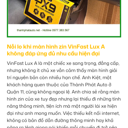
Nỗi lo khi màn hình zin VinFast Lux A
không đáp ứng đủ nhu cầu hiện đại
VinFast Lux A là một chiếc xe sang trọng, đẳng cấp,
nhưng không ít chủ xe vẫn cảm thấy màn hình giải
trí nguyên bản còn nhiều hạn chế. Anh Kiệt, một
khách hàng quen thuộc của Thành Phát Auto ở
Quận 11, cũng không ngoại lệ. Anh chia sẻ rằng màn
hình zin của xe tuy đẹp nhưng lại thiếu đi những tính
năng thông minh, tiện ích mà một người lái xe hiện
đại như anh mong muốn. Việc thiếu kết nối internet,
không có bản đồ dẫn đường thông minh hay khả
năng ra lệnh giọng nói khiến mỗi chuyến đi trở nên