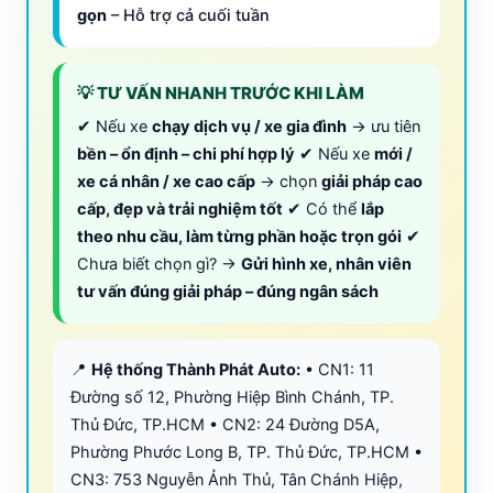
gọn
– Hỗ trợ cả cuối tuần
💡 TƯ VẤN NHANH TRƯỚC KHI LÀM
✔ Nếu xe
chạy dịch vụ / xe gia đình
→ ưu tiên
bền – ổn định – chi phí hợp lý
✔ Nếu xe
mới /
xe cá nhân / xe cao cấp
→ chọn
giải pháp cao
cấp, đẹp và trải nghiệm tốt
✔ Có thể
lắp
theo nhu cầu, làm từng phần hoặc trọn gói
✔
Chưa biết chọn gì? →
Gửi hình xe, nhân viên
tư vấn đúng giải pháp – đúng ngân sách
📍
Hệ thống Thành Phát Auto:
• CN1: 11
Đường số 12, Phường Hiệp Bình Chánh, TP.
Thủ Đức, TP.HCM • CN2: 24 Đường D5A,
Phường Phước Long B, TP. Thủ Đức, TP.HCM •
CN3: 753 Nguyễn Ảnh Thủ, Tân Chánh Hiệp,