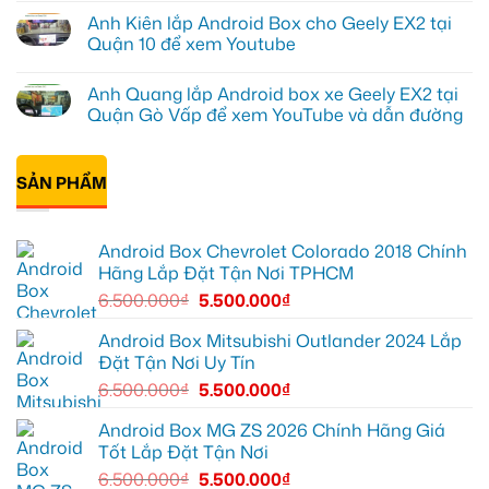
EX2
Bảy
có
Anh Kiên lắp Android Box cho Geely EX2 tại
tại
độ
bình
Quận
bi
luận
Quận 10 để xem Youtube
1,
gầm
ở
nâng
ô
Anh
Không
cấp
tô
Tấn
có
Anh Quang lắp Android box xe Geely EX2 tại
giải
cho
lắp
bình
trí
Ford
Camera
luận
Quận Gò Vấp để xem YouTube và dẫn đường
Everest
hành
ở
tại
trình
Anh
Không
Thủ
ô
Kiên
có
Đức
tô
lắp
bình
cần
Suzuki
Android
SẢN PHẨM
luận
ánh
XL7
Box
ở
sáng
tại
cho
Anh
tốt
Quận
Geely
Quang
hơn
12
EX2
lắp
Android Box Chevrolet Colorado 2018 Chính
để
tại
Android
ghi
Quận
box
Hãng Lắp Đặt Tận Nơi TPHCM
lại
10
xe
mọi
để
Geely
6.500.000
₫
5.500.000
₫
cung
xem
EX2
đường
Youtube
tại
Quận
Android Box Mitsubishi Outlander 2024 Lắp
Gò
Đặt Tận Nơi Uy Tín
Vấp
để
6.500.000
₫
5.500.000
₫
xem
YouTube
và
Android Box MG ZS 2026 Chính Hãng Giá
dẫn
Tốt Lắp Đặt Tận Nơi
đường
6.500.000
₫
5.500.000
₫