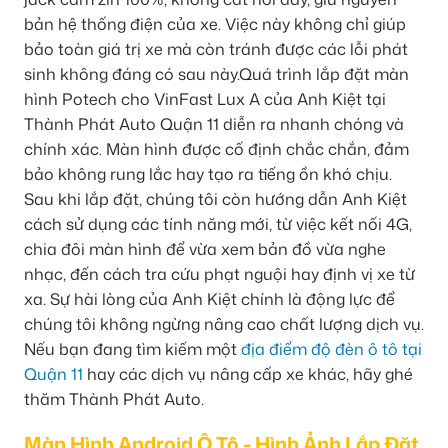
bản hệ thống điện của xe. Việc này không chỉ giúp
bảo toàn giá trị xe mà còn tránh được các lỗi phát
sinh không đáng có sau này.Quá trình lắp đặt màn
hình Potech cho VinFast Lux A của Anh Kiệt tại
Thành Phát Auto Quận 11 diễn ra nhanh chóng và
chính xác. Màn hình được cố định chắc chắn, đảm
bảo không rung lắc hay tạo ra tiếng ồn khó chịu.
Sau khi lắp đặt, chúng tôi còn hướng dẫn Anh Kiệt
cách sử dụng các tính năng mới, từ việc kết nối 4G,
chia đôi màn hình để vừa xem bản đồ vừa nghe
nhạc, đến cách tra cứu phạt nguội hay định vị xe từ
xa. Sự hài lòng của Anh Kiệt chính là động lực để
chúng tôi không ngừng nâng cao chất lượng dịch vụ.
Nếu bạn đang tìm kiếm một
địa điểm độ đèn ô tô tại
Quận 11
hay các dịch vụ nâng cấp xe khác, hãy ghé
thăm Thành Phát Auto.
Màn Hình Android Ô Tô - Hình Ảnh Lắp Đặt