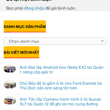
Bạn phải
đăng nhập
để gửi bình luận.
DANH MỤC SẢN PHẨM
Chọn danh mục
BÀI VIẾT MỚI NHẤT
Anh Đạt lắp Android box Geely EX2 tại Quận
1, nâng cấp giải trí
Không
có
Chú Bảy độ bi gầm ô tô cho Ford Everest tại
bình
luận
Thủ Đức cần ánh sáng tốt hơn
ở
Anh
Không
Đạt
có
Anh Tấn lắp Camera hành trình ô tô Suzuki
lắp
bình
Android
luận
XL7 tại Quận 12 để ghi lại mọi cung đường
box
ở
Geely
Chú
Không