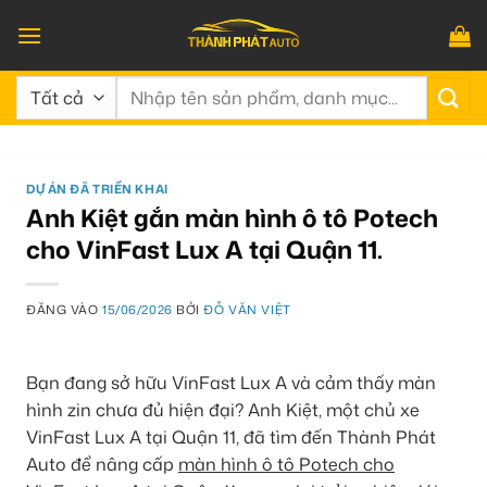
Bỏ
qua
nội
Tìm
dung
kiếm:
DỰ ÁN ĐÃ TRIỂN KHAI
Anh Kiệt gắn màn hình ô tô Potech
cho VinFast Lux A tại Quận 11.
ĐĂNG VÀO
15/06/2026
BỞI
ĐỖ VĂN VIỆT
Bạn đang sở hữu VinFast Lux A và cảm thấy màn
hình zin chưa đủ hiện đại? Anh Kiệt, một chủ xe
VinFast Lux A tại Quận 11, đã tìm đến Thành Phát
Auto để nâng cấp
màn hình ô tô Potech cho