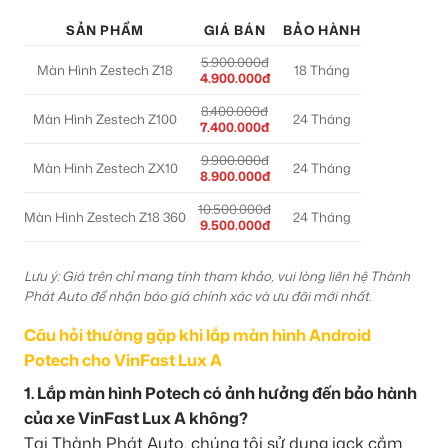
SẢN PHẨM
GIÁ BÁN
BẢO HÀNH
5.900.000đ
Màn Hình Zestech Z18
18 Tháng
4.900.000đ
8.400.000đ
Màn Hình Zestech Z100
24 Tháng
7.400.000đ
9.900.000đ
Màn Hình Zestech ZX10
24 Tháng
8.900.000đ
10.500.000đ
Màn Hình Zestech Z18 360
24 Tháng
9.500.000đ
Lưu ý: Giá trên chỉ mang tính tham khảo, vui lòng liên hệ Thành
Phát Auto để nhận báo giá chính xác và ưu đãi mới nhất.
Câu hỏi thường gặp khi lắp màn hình Android
Potech cho VinFast Lux A
1. Lắp màn hình Potech có ảnh hưởng đến bảo hành
của xe VinFast Lux A không?
Tại Thành Phát Auto, chúng tôi sử dụng jack cắm