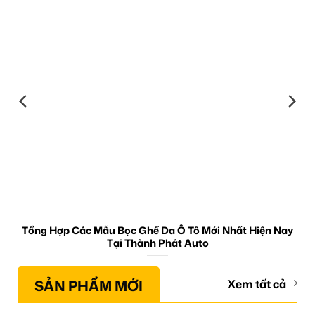
Tổng Hợp Các Mẫu Bọc Ghế Da Ô Tô Mới Nhất Hiện Nay
Tại Thành Phát Auto
SẢN PHẨM MỚI
Xem tất cả