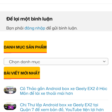
Để lại một bình luận
Bạn phải
đăng nhập
để gửi bình luận.
DANH MỤC SẢN PHẨM
Chọn danh mục
BÀI VIẾT MỚI NHẤT
Cô Thảo gắn Android box xe Geely EX2 ở Hóc
Môn để lái xe thoải mái hơn
Không
có
Chị Thư lắp Android box xe Geely EX2 tại
bình
luận
Quận 7 để xem bản đồ, YouTube tiện lợi hơn
ở