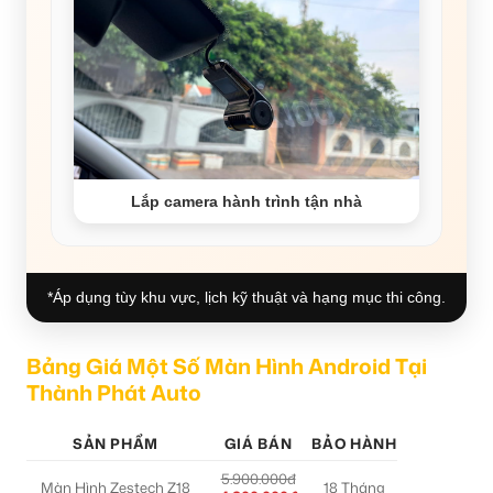
Lắp camera hành trình tận nhà
*Áp dụng tùy khu vực, lịch kỹ thuật và hạng mục thi công.
Bảng Giá Một Số Màn Hình Android Tại
Thành Phát Auto
SẢN PHẨM
GIÁ BÁN
BẢO HÀNH
5.900.000đ
Màn Hình Zestech Z18
18 Tháng