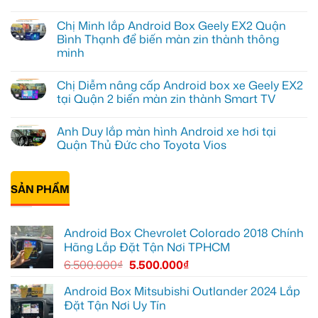
Cô
Không
Thảo
có
Chị Minh lắp Android Box Geely EX2 Quận
gắn
bình
Android
luận
Bình Thạnh để biến màn zin thành thông
box
ở
minh
xe
Chị
Geely
Thư
Không
EX2
lắp
có
ở
Android
Chị Diễm nâng cấp Android box xe Geely EX2
bình
Hóc
box
luận
tại Quận 2 biến màn zin thành Smart TV
Môn
xe
ở
để
Geely
Chị
Không
lái
EX2
Minh
có
xe
tại
Anh Duy lắp màn hình Android xe hơi tại
lắp
bình
thoải
Quận
Android
luận
Quận Thủ Đức cho Toyota Vios
mái
7
Box
ở
hơn
để
Geely
Chị
Không
xem
EX2
Diễm
có
bản
Quận
nâng
bình
đồ,
Bình
cấp
SẢN PHẨM
luận
YouTube
Thạnh
Android
ở
tiện
để
box
Anh
lợi
biến
xe
Duy
hơn
màn
Geely
lắp
Android Box Chevrolet Colorado 2018 Chính
zin
EX2
màn
thành
tại
hình
Hãng Lắp Đặt Tận Nơi TPHCM
thông
Quận
Android
minh
2
xe
6.500.000
₫
5.500.000
₫
biến
hơi
màn
tại
zin
Quận
Android Box Mitsubishi Outlander 2024 Lắp
thành
Thủ
Đặt Tận Nơi Uy Tín
Smart
Đức
TV
cho