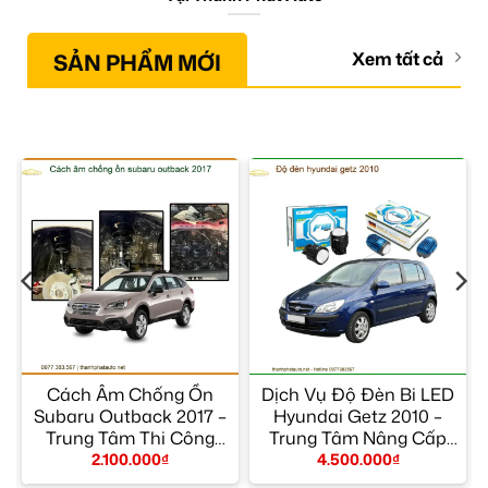
SẢN PHẨM MỚI
Xem tất cả
Cách Âm Chống Ồn
Dịch Vụ Độ Đèn Bi LED
Subaru Outback 2017 –
Hyundai Getz 2010 –
Trung Tâm Thi Công
Trung Tâm Nâng Cấp
Chính Hãng TPHCM
Đèn Chính Hãng
2.100.000
₫
4.500.000
₫
TPHCM