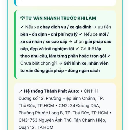
💡 TƯ VẤN NHANH TRƯỚC KHI LÀM
✔ Nếu xe
chạy dịch vụ / xe gia đình
→ ưu tiên
bền – ổn định – chi phí hợp lý
✔ Nếu xe
mới /
xe cá nhân / xe cao cấp
→ chọn
giải pháp cao
cấp, đẹp và trải nghiệm tốt
✔ Có thể
lắp
theo nhu cầu, làm từng phần hoặc trọn gói
✔
Chưa biết chọn gì? →
Gửi hình xe, nhân viên
tư vấn đúng giải pháp – đúng ngân sách
📍
Hệ thống Thành Phát Auto:
• CN1: 11
Đường số 12, Phường Hiệp Bình Chánh, TP.
Thủ Đức, TP.HCM • CN2: 24 Đường D5A,
Phường Phước Long B, TP. Thủ Đức, TP.HCM •
CN3: 753 Nguyễn Ảnh Thủ, Tân Chánh Hiệp,
Quận 12, TP.HCM