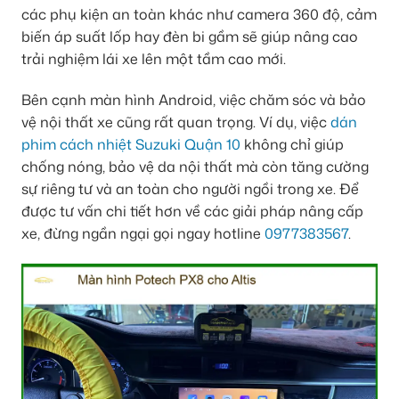
các phụ kiện an toàn khác như camera 360 độ, cảm
biến áp suất lốp hay đèn bi gầm sẽ giúp nâng cao
trải nghiệm lái xe lên một tầm cao mới.
Bên cạnh màn hình Android, việc chăm sóc và bảo
vệ nội thất xe cũng rất quan trọng. Ví dụ, việc
dán
phim cách nhiệt Suzuki Quận 10
không chỉ giúp
chống nóng, bảo vệ da nội thất mà còn tăng cường
sự riêng tư và an toàn cho người ngồi trong xe. Để
được tư vấn chi tiết hơn về các giải pháp nâng cấp
xe, đừng ngần ngại gọi ngay hotline
0977383567
.