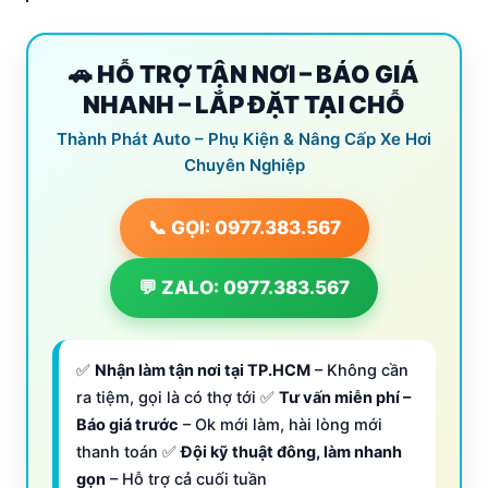
🚗 HỖ TRỢ TẬN NƠI – BÁO GIÁ
NHANH – LẮP ĐẶT TẠI CHỖ
Thành Phát Auto – Phụ Kiện & Nâng Cấp Xe Hơi
Chuyên Nghiệp
📞 GỌI: 0977.383.567
💬 ZALO: 0977.383.567
✅
Nhận làm tận nơi tại TP.HCM
– Không cần
ra tiệm, gọi là có thợ tới ✅
Tư vấn miễn phí –
Báo giá trước
– Ok mới làm, hài lòng mới
thanh toán ✅
Đội kỹ thuật đông, làm nhanh
gọn
– Hỗ trợ cả cuối tuần