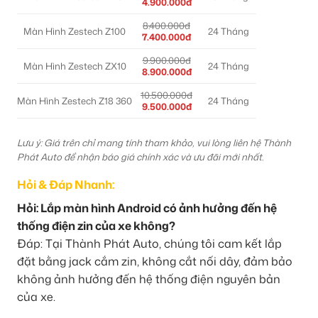
4.900.000đ
8.400.000đ
Màn Hình Zestech Z100
24 Tháng
7.400.000đ
9.900.000đ
Màn Hình Zestech ZX10
24 Tháng
8.900.000đ
10.500.000đ
Màn Hình Zestech Z18 360
24 Tháng
9.500.000đ
Lưu ý: Giá trên chỉ mang tính tham khảo, vui lòng liên hệ Thành
Phát Auto để nhận báo giá chính xác và ưu đãi mới nhất.
Hỏi & Đáp Nhanh:
Hỏi: Lắp màn hình Android có ảnh hưởng đến hệ
thống điện zin của xe không?
Đáp: Tại Thành Phát Auto, chúng tôi cam kết lắp
đặt bằng jack cắm zin, không cắt nối dây, đảm bảo
không ảnh hưởng đến hệ thống điện nguyên bản
của xe.