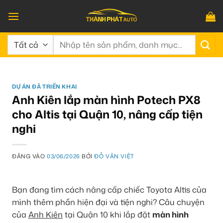
Bỏ
qua
nội
Tìm
dung
kiếm:
DỰ ÁN ĐÃ TRIỂN KHAI
Anh Kiên lắp màn hình Potech PX8
cho Altis tại Quận 10, nâng cấp tiện
nghi
ĐĂNG VÀO
03/06/2026
BỞI
ĐỖ VĂN VIỆT
Bạn đang tìm cách nâng cấp chiếc Toyota Altis của
mình thêm phần hiện đại và tiện nghi? Câu chuyện
của
Anh Kiên
tại Quận 10 khi lắp đặt
màn hình