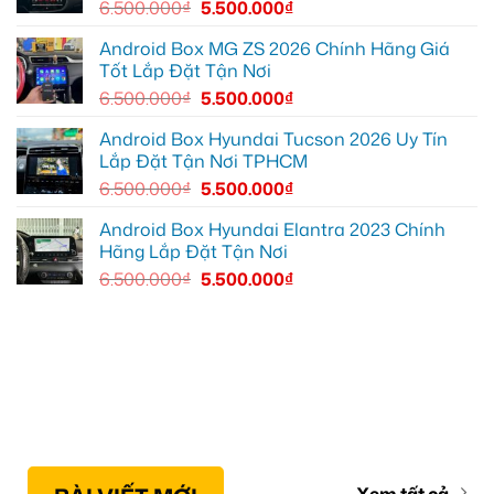
6.500.000
₫
5.500.000
₫
Toyota
Vios
Android Box MG ZS 2026 Chính Hãng Giá
Tốt Lắp Đặt Tận Nơi
6.500.000
₫
5.500.000
₫
Android Box Hyundai Tucson 2026 Uy Tín
Lắp Đặt Tận Nơi TPHCM
6.500.000
₫
5.500.000
₫
Android Box Hyundai Elantra 2023 Chính
Hãng Lắp Đặt Tận Nơi
6.500.000
₫
5.500.000
₫