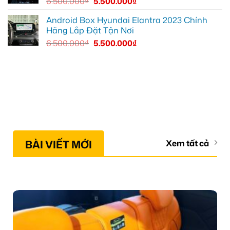
6.500.000
₫
5.500.000
₫
Android Box Hyundai Elantra 2023 Chính
Hãng Lắp Đặt Tận Nơi
6.500.000
₫
5.500.000
₫
BÀI VIẾT MỚI
Xem tất cả