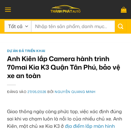
Bỏ
qua
nội
Tìm
dung
kiếm:
DỰ ÁN ĐÃ TRIỂN KHAI
Anh Kiên lắp Camera hành trình
70mai Kia K3 Quận Tân Phú, bảo vệ
xe an toàn
ĐĂNG VÀO
27/05/2026
BỞI
NGUYỄN QUANG MINH
Giao thông ngày càng phức tạp, việc xác định đúng
sai khi va chạm luôn là nỗi lo của nhiều chủ xe. Anh
Kiên, một chủ xe Kia K3 ở
địa điểm lắp màn hình