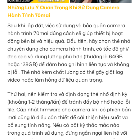
Những Lưu Ý Quan Trọng Khi Sử Dụng Camera
Hành Trình 70mai
Sau khi lắp đặt, việc sử dụng và bảo quản camera
hành trình 70mai đúng cách sẽ giúp thiết bị hoạt
động bền bỉ và hiệu quả. Đầu tiên, hãy chọn thẻ nhớ
chuyên dụng cho camera hành trình, có tốc độ ghi/
đọc cao và dung lượng phù hợp (thường là 64GB
hoặc 128GB) để đảm bảo ghi hình liên tục và không
bị lỗi. Thẻ nhớ kém chất lượng có thể gây giật lag
video hoặc làm hỏng dữ liệu quan trọng.
Thứ hai, nên kiểm tra và định dạng thẻ nhớ định kỳ
(khoảng 1-2 tháng/lần) để tránh đầy bộ nhớ hoặc lỗi
file. Cập nhật firmware cho camera khi có phiên bản
mới cũng là điều cần thiết để cải thiện hiệu suất và
bổ sung tính năng. Nếu có bất kỳ thắc mắc nào
trong quá trình sử dụng, đừng ngần ngại liên hệ với