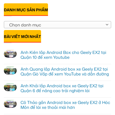
DANH MỤC SẢN PHẨM
Chọn danh mục
BÀI VIẾT MỚI NHẤT
Anh Kiên lắp Android Box cho Geely EX2 tại
Quận 10 để xem Youtube
Không
có
Anh Quang lắp Android box xe Geely EX2 tại
bình
luận
Quận Gò Vấp để xem YouTube và dẫn đường
ở
Anh
Không
Kiên
có
Anh Khải lắp Android box xe Geely EX2 tại
lắp
bình
Android
luận
Quận 6 để nâng cao trải nghiệm lái
Box
ở
cho
Anh
Không
Geely
Quang
có
Cô Thảo gắn Android box xe Geely EX2 ở Hóc
EX2
lắp
bình
tại
Android
luận
Môn để lái xe thoải mái hơn
Quận
box
ở
10
xe
Anh
Không