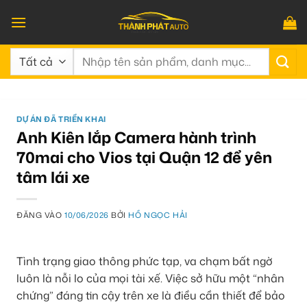
Bỏ
qua
nội
Tìm
dung
kiếm:
DỰ ÁN ĐÃ TRIỂN KHAI
Anh Kiên lắp Camera hành trình
70mai cho Vios tại Quận 12 để yên
tâm lái xe
ĐĂNG VÀO
10/06/2026
BỞI
HỒ NGỌC HẢI
Tình trạng giao thông phức tạp, va chạm bất ngờ
luôn là nỗi lo của mọi tài xế. Việc sở hữu một “nhân
chứng” đáng tin cậy trên xe là điều cần thiết để bảo