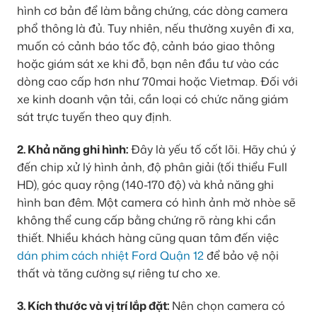
hình cơ bản để làm bằng chứng, các dòng camera
phổ thông là đủ. Tuy nhiên, nếu thường xuyên đi xa,
muốn có cảnh báo tốc độ, cảnh báo giao thông
hoặc giám sát xe khi đỗ, bạn nên đầu tư vào các
dòng cao cấp hơn như 70mai hoặc Vietmap. Đối với
xe kinh doanh vận tải, cần loại có chức năng giám
sát trực tuyến theo quy định.
2. Khả năng ghi hình:
Đây là yếu tố cốt lõi. Hãy chú ý
đến chip xử lý hình ảnh, độ phân giải (tối thiểu Full
HD), góc quay rộng (140-170 độ) và khả năng ghi
hình ban đêm. Một camera có hình ảnh mờ nhòe sẽ
không thể cung cấp bằng chứng rõ ràng khi cần
thiết. Nhiều khách hàng cũng quan tâm đến việc
dán phim cách nhiệt Ford Quận 12
để bảo vệ nội
thất và tăng cường sự riêng tư cho xe.
3. Kích thước và vị trí lắp đặt:
Nên chọn camera có