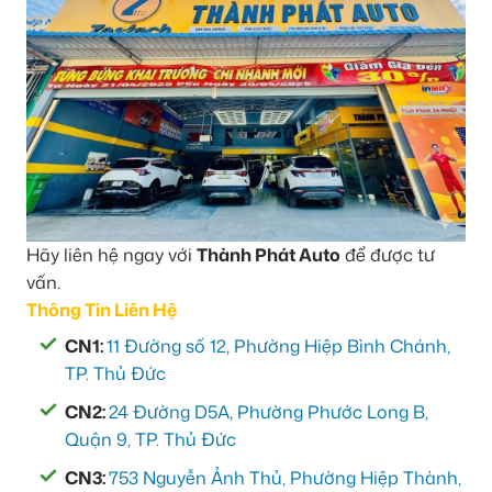
Hãy liên hệ ngay với
Thành Phát Auto
để được tư
vấn.
Thông Tin Liên Hệ
CN1:
11 Đường số 12, Phường Hiệp Bình Chánh,
TP. Thủ Đức
CN2:
24 Đường D5A, Phường Phước Long B,
Quận 9, TP. Thủ Đức
CN3:
753 Nguyễn Ảnh Thủ, Phường Hiệp Thành,