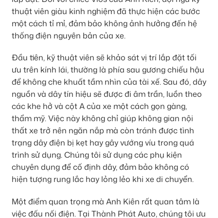
thuật viên giàu kinh nghiệm đã thực hiện các bước
một cách tỉ mỉ, đảm bảo không ảnh hưởng đến hệ
thống điện nguyên bản của xe.
Đầu tiên, kỹ thuật viên sẽ khảo sát vị trí lắp đặt tối
ưu trên kính lái, thường là phía sau gương chiếu hậu
để không che khuất tầm nhìn của tài xế. Sau đó, dây
nguồn và dây tín hiệu sẽ được đi âm trần, luồn theo
các khe hở và cột A của xe một cách gọn gàng,
thẩm mỹ. Việc này không chỉ giúp không gian nội
thất xe trở nên ngăn nắp mà còn tránh được tình
trạng dây điện bị kẹt hay gây vướng víu trong quá
trình sử dụng. Chúng tôi sử dụng các phụ kiện
chuyên dụng để cố định dây, đảm bảo không có
hiện tượng rung lắc hay lỏng lẻo khi xe di chuyển.
Một điểm quan trọng mà Anh Kiên rất quan tâm là
việc đấu nối điện. Tại Thành Phát Auto, chúng tôi ưu