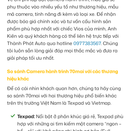
phụ thuộc vào nhiều yếu tố như thương hiệu, mẫu
mã camera, tính năng đi kèm và loại xe. Để nhận
được báo giá chính xác và tư vấn cấu hình sản
phẩm phù hợp nhất với chiếc Vios của mình, Anh
Kiên và quý khách hàng có thể liên hệ trực tiếp với
Thành Phát Auto qua hotline
0977383567
. Chúng
tôi luôn sẵn lòng giải đáp mọi thắc mắc và đưa ra
giải pháp tối ưu nhất.
So sánh Camera hành trình 70mai với các thương
hiệu khác
Để có cái nhìn khách quan hơn, chúng ta hãy cùng
so sánh 70mai với hai thương hiệu phổ biến khác
trên thị trường Việt Nam là Texpad và Vietmap.
Texpad:
Nổi bật ở phân khúc giá rẻ, Texpad phù
hợp với những ai tìm kiếm một camera “ngon –
bổ – rẻ” với khả năng ghi hình cơ bản (Full