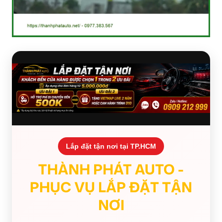
Lắp đặt tận nơi tại TP.HCM
THÀNH PHÁT AUTO -
PHỤC VỤ LẮP ĐẶT TẬN
NƠI