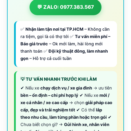
💬 ZALO: 0977.383.567
✅
Nhận làm tận nơi tại TP.HCM
– Không cần
ra tiệm, gọi là có thợ tới ✅
Tư vấn miễn phí –
Báo giá trước
– Ok mới làm, hài lòng mới
thanh toán ✅
Đội kỹ thuật đông, làm nhanh
gọn
– Hỗ trợ cả cuối tuần
💡 TƯ VẤN NHANH TRƯỚC KHI LÀM
✔ Nếu xe
chạy dịch vụ / xe gia đình
→ ưu tiên
bền – ổn định – chi phí hợp lý
✔ Nếu xe
mới /
xe cá nhân / xe cao cấp
→ chọn
giải pháp cao
cấp, đẹp và trải nghiệm tốt
✔ Có thể
lắp
theo nhu cầu, làm từng phần hoặc trọn gói
✔
Chưa biết chọn gì? →
Gửi hình xe, nhân viên