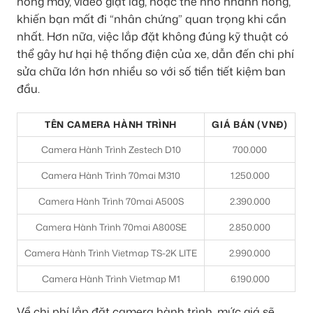
nóng máy, video giật lag, hoặc thẻ nhớ nhanh hỏng,
khiến bạn mất đi “nhân chứng” quan trọng khi cần
nhất. Hơn nữa, việc lắp đặt không đúng kỹ thuật có
thể gây hư hại hệ thống điện của xe, dẫn đến chi phí
sửa chữa lớn hơn nhiều so với số tiền tiết kiệm ban
đầu.
TÊN CAMERA HÀNH TRÌNH
GIÁ BÁN (VNĐ)
Camera Hành Trình Zestech D10
700.000
Camera Hành Trình 70mai M310
1.250.000
Camera Hành Trình 70mai A500S
2.390.000
Camera Hành Trình 70mai A800SE
2.850.000
Camera Hành Trình Vietmap TS-2K LITE
2.990.000
Camera Hành Trình Vietmap M1
6.190.000
Về chi phí lắp đặt camera hành trình, mức giá sẽ